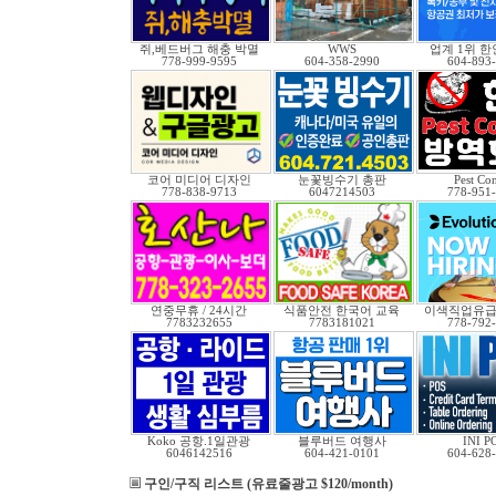
쥐,베드버그 해충 박멸
WWS
업계 1위 
778-999-9595
604-358-2990
604-893
코어 미디어 디자인
눈꽃빙수기 총판
Pest Con
778-838-9713
6047214503
778-951
연중무휴 / 24시간
식품안전 한국어 교육
이색직업유
7783232655
7783181021
778-792
Koko 공항.1일관광
블루버드 여행사
INI P
6046142516
604-421-0101
604-628
구인/구직 리스트 (유료줄광고 $120/month)