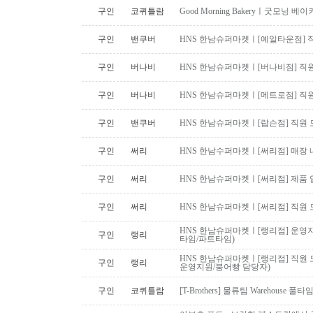
구인
코퀴틀람
Good Morning Bakeryㅣ굿모닝
구인
밴쿠버
HNS 한남슈퍼마켓ㅣ[예일타운점] 
구인
버나비
HNS 한남슈퍼마켓ㅣ[버나비점] 직원
구인
버나비
HNS 한남슈퍼마켓ㅣ[메트로점] 직원
구인
밴쿠버
HNS 한남슈퍼마켓ㅣ[랍슨점] 직원 모
구인
써리
HNS 한남수퍼마켓ㅣ[써리점] 매장 
구인
써리
HNS 한남슈퍼마켓ㅣ[써리점] 제품 
구인
써리
HNS 한남슈퍼마켓ㅣ[써리점] 직원 
HNS 한남슈퍼마켓ㅣ[랭리점] 운영지
구인
랭리
타임/파트타임)
HNS 한남슈퍼마켓ㅣ[랭리점] 직원 
구인
랭리
운영지원/붕어빵 담당자)
구인
코퀴틀람
[T-Brothers] 물류팀 Warehouse 