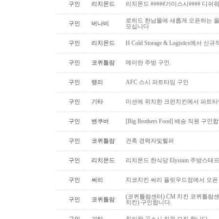
구인
리치몬드
리치몬드 #####가미스시#### 디쉬
로히드 한남몰에 새롭게 오픈하는 올
구인
버나비
모십니다
구인
리치몬드
H Cold Storage & Logistics에
구인
코퀴틀람
메이란 주방 구인.
구인
랭리
AFC 스시 파트타임 구인
구인
기타
미션에 위치한 크런치킨에서 파트타
구인
밴쿠버
[Big Brothers Food] 배송 직원 구
구인
코퀴틀람
건축 경력자및헬퍼
구인
리치몬드
리치몬드 한식당 Elysium 주방스태
구인
써리
치코치킨 써리 플릿우드점에서 오픈
(코퀴틀람센터) CM 치킨 코퀴틀람
구인
코퀴틀람
치킨) 구인합니다.