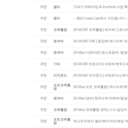
구인
델타
21세기 트레이딩 & Everfresh 사
구인
랭리
-- 랭리 Gratia Cafe에서 구인합니다 --
구인
코퀴틀람
[H-MART 코퀴틀람] 캐셔부/그로
구인
밴쿠버
[H-MART UBC] 동양부/캐시어부 
구인
밴쿠버
[H-Mart 다운타운] 레스토랑부, 
구인
기타
[H-MART 빅토리아] 야채부/핫푸
구인
리치몬드
[H-MART 리치몬드] 야채부/수산
포트코퀴틀
구인
[H-Mart 포트 코퀴틀람] 캐시어부
람
구인
밴쿠버
[H-Mart 던바] 핫푸드부/야채부/동
구인
코퀴틀람
[H-Mart 코퀴틀람 센터] 시식 담당
포트코퀴틀
구인
하나푸즈에서 델리/베이커리/배송 
람