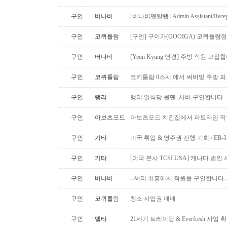
구인
버나비
[버나비덴탈랩] Admin Assistant/Recept
구인
코퀴틀람
[구인] 구이가(GOOIGA) 코퀴틀람점 핫
구인
버나비
[Yeun Kyung 연경] 주방 직원 모집합
구인
코퀴틀람
코키틀람 0스시 에서 써버및 주방 
구인
랭리
랭리 일식당 롤맨 ,서버 구인합니다
구인
아보츠포드
아보츠포드 치킨집에서 파트타임 직
구인
기타
미국 취업 & 영주권 진행 기회 / EB
구인
기타
[미국 본사 TCSI USA] 캐나다 법
구인
버나비
--써리 취홍에서 직원을 구인합니다-
구인
코퀴틀람
청소 사업권 매매
구인
델타
21세기 트레이딩 & Everfresh 사