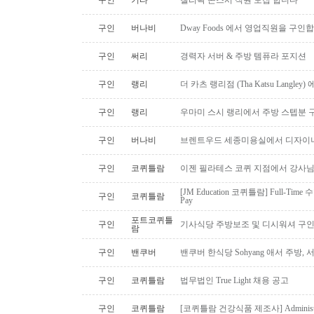
구인
기타
칠리왁 곤스시 직원 모집 합니다
구인
버나비
Dway Foods 에서 영업직원을 구인
구인
써리
경력자 서버 & 주방 템퓨라 포지션
구인
랭리
더 카츠 랭리점 (Tha Katsu Langl
구인
랭리
우마미 스시 랭리에서 주방 스텝분 
구인
버나비
브렌트우드 세종미용실에서 디자이너
구인
코퀴틀람
이젠 필라테스 코퀴 지점에서 강사
[JM Education 코퀴틀람] Full-Time 
구인
코퀴틀람
Pay
포트코퀴틀
구인
기사식당 주방보조 및 디시워셔 구
람
구인
밴쿠버
밴쿠버 한식당 Sohyang 애서 주방,
구인
코퀴틀람
법무법인 True Light 채용 공고
구인
코퀴틀람
[코퀴틀람 건강식품 제조사] Administrato