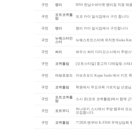
구인
랭리
HNS 한남수퍼마켓 랭리점 직원 채
포트코퀴틀
구인
포코 카이 일식집에서 구인 합니다.
람
구인
랭리
랭리 카이 일식집에서 구인합니다.
뉴웨스터민
구인
뉴웨스트민스터에 위치한 Kioku Kitche
스터
구인
써리
싸우스 써리 다미꼬스시에서 주방스
구인
코퀴틀람
[오토스타일] 중고차 디테일링 스태프 
구인
아보츠포드
아보츠포드 Kojan Sushi 에서 키친
구인
코퀴틀람
학원에서 주요과목 가르치실 선생님
포트코퀴틀
구인
스시 온(포트 코퀴틀람)에서 함께 
람
하나유키 스시에서 주방 템푸라 또는 핫
구인
포트무디
모집합니다.
구인
코퀴틀람
!!!2026 밴쿠버 K-FISH 무역상담회