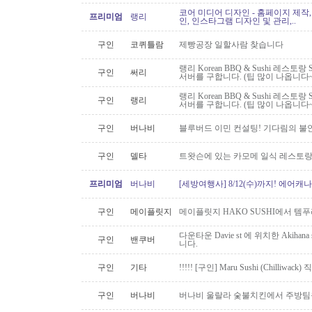
코어 미디어 디자인 - 홈페이지 제작,
프리미엄
랭리
인, 인스타그램 디자인 및 관리,..
구인
코퀴틀람
제빵공장 일할사람 찾습니다
랭리 Korean BBQ & Sushi 레스토
구인
써리
서버를 구합니다. (팁 많이 나옵니다~
랭리 Korean BBQ & Sushi 레스토
구인
랭리
서버를 구합니다. (팁 많이 나옵니다~
구인
버나비
블루버드 이민 컨설팅! 기다림의 불
구인
델타
트왓슨에 있는 카모메 일식 레스토랑
프리미엄
버나비
[세방여행사] 8/12(수)까지! 에어캐나
구인
메이플릿지
메이플릿지 HAKO SUSHI에서 템
다운타운 Davie st 에 위치한 Akiha
구인
밴쿠버
니다.
구인
기타
!!!!! [구인] Maru Sushi (Chilliwack)
구인
버나비
버나비 울랄라 숯불치킨에서 주방팀