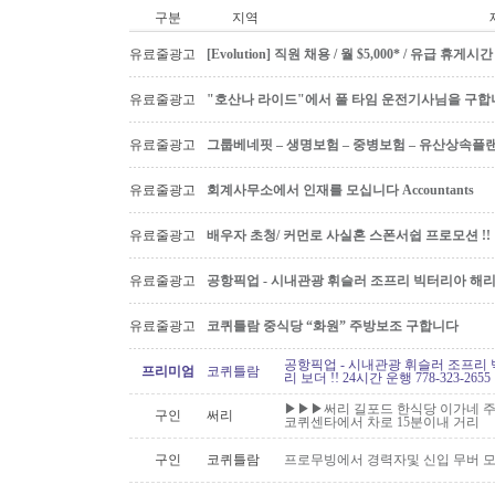
구분
지역
유료줄광고
[Evolution] 직원 채용 / 월 $5,000* / 유급 휴
유료줄광고
"호산나 라이드"에서 풀 타임 운전기사님을 구합
유료줄광고
그룹베네핏 – 생명보험 – 중병보험 – 유산상속플
유료줄광고
회계사무소에서 인재를 모십니다 Accountants
유료줄광고
배우자 초청/ 커먼로 사실혼 스폰서쉽 프로모션 !!
유료줄광고
공항픽업 - 시내관광 휘슬러 조프리 빅터리아 해리슨온
유료줄광고
코퀴틀람 중식당 “화원” 주방보조 구합니다
공항픽업 - 시내관광 휘슬러 조프리 
프리미엄
코퀴틀람
리 보더 !! 24시간 운행 778-323-2655
▶▶▶써리 길포드 한식당 이가네 주
구인
써리
코퀴센타에서 차로 15분이내 거리
구인
코퀴틀람
프로무빙에서 경력자및 신입 무버 