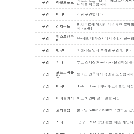
아보츠 포드 - 브런치 레스토랑에서 주
구인
아보츠포드
워셔를 확충합니다.
구인
버나비
직원 구인합니다
리치몬드에 위치한 식품 무역 도매
구인
리치몬드
다. (물류)
웨스트밴쿠
구인
###웨밴 메가스시에서 주방직원구합
버
구인
밴쿠버
키칠라노 일식 수쉬맨 구인 합니다.
구인
기타
투고 스시집(Kamloops) 운영하실 
포트코퀴틀
구인
보아스 건축에서 직원을 모집합니다
람
구인
버나비
[Cafe La Foret] 버나비/코퀴틀람 
구인
메이플릿지
치코 치킨에 같이 일할 사람
구인
코퀴틀람
풀타임 Admin Assistant 구인하고 
구인
기타
[급구] LMIA 승인 완료, 네임 체인지 