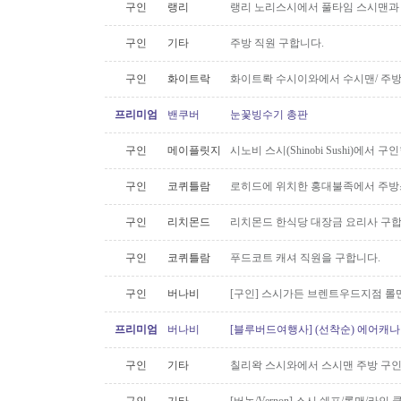
구인
랭리
랭리 노리스시에서 풀타임 스시맨과
구인
기타
주방 직원 구합니다.
구인
화이트락
화이트롹 수시이와에서 수시맨/ 주방
프리미엄
밴쿠버
눈꽃빙수기 총판
구인
메이플릿지
시노비 스시(Shinobi Sushi)에서 구
구인
코퀴틀람
로히드에 위치한 홍대불족에서 주방스
구인
리치몬드
리치몬드 한식당 대장금 요리사 구
구인
코퀴틀람
푸드코트 캐셔 직원을 구합니다.
구인
버나비
[구인] 스시가든 브렌트우드지점 롤맨
프리미엄
버나비
[블루버드여행사] (선착순) 에어캐나다
구인
기타
칠리왁 스시와에서 스시맨 주방 구