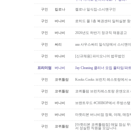
구인
킬로나
켈로나 일식집-스시맨구인
구인
버나비
로히드 몰 1층 복권센터 일하실분 
구인
버나비
2026년도 하반기 정규직 채용공고
구인
써리
aaa 사우스써리 일식당에서 스시맨이
구인
버나비
[신규채용] 파이오니어 법무법인
프리미엄
버나비
Jay Cleaning 클리너 모집 풀타임/
구인
코퀴틀람
Kooks Cooks 브런치 레스토랑에서 s
구인
코퀴틀람
코퀴틀람 브런치레스토랑 온앤오프 
구인
버나비
브랜트우드 #CHIBOP에서 주방스탶
구인
버나비
마켓리본 버나비점 정육, 야채, 매장
[마켓리본 코퀴틀람점] 매일 점심 무료 
구인
코퀴틀람
서 성실한 직원을 모십니다.