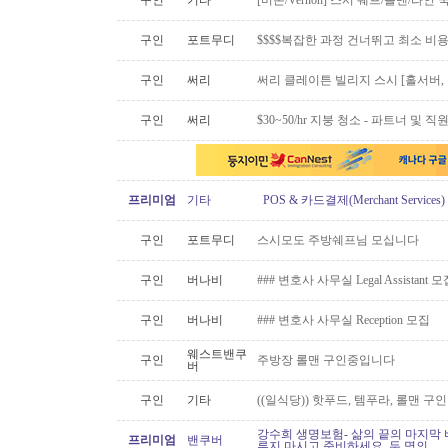
구인
기타
[버논/Vernon] 스시 쉐프/롤맨/라인 쿡 
구인
포트무디
$$$$복잡한 과정 건너뛰고 최소 비
구인
써리
써리 클레이튼 빌리지 스시 [홀서버,
구인
써리
$30~50/hr 지붕 청소 - 파트너 및 직원 
프리미엄
기타
POS & 카드결제(Merchant Servic
구인
포트무디
스시모도 주방쉐프님 모십니다
구인
버나비
### 변호사 사무실 Legal Assistant 
구인
버나비
### 변호사 사무실 Reception 모집
웨스트밴쿠
구인
주방장 롤맨 구인중입니다
버
구인
기타
((일식당)) 핫푸드, 템푸라, 롤맨 
강수희 생명보험- 삶의 끝의 마지막 
프리미엄
밴쿠버
루지 마시고 준비하세요. 두 명의..