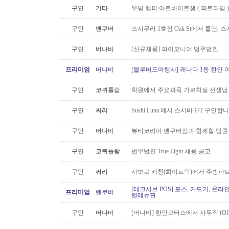
구인
기타
무빙 헬퍼 아르바이트생 ( 파트타임 )
구인
밴쿠버
스시무라 1호점 Oak St에서 롤맨, 
구인
버나비
[신규채용] 파이오니어 법무법인
프리미엄
버나비
[블루버드여행사] 캐나다 1등 한인 
구인
코퀴틀람
학원에서 주요과목 가르치실 선생님
구인
써리
Sushi Luna 에서 스시바 F/T 구인합
구인
버나비
뷰티코리아 밴쿠버점과 함께할 팀원
구인
코퀴틀람
법무법인 True Light 채용 공고
구인
써리
사뽀로 키친(화이트락)에서 주방파트
[테크서브 POS] 포스, 카드기, 온라
프리미엄
밴쿠버
털메뉴판
구인
버나비
[버나비] 한인모터스에서 사무직 (Off