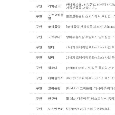
안녕하세요.. 리치몬드 리버락 카지노
구인
리치몬드
가족분들을 모십니다...
포트코퀴틀
구인
포트코퀴틀람 스시미에서 구인합니다. ( 
람
구인
코퀴틀람
[코퀴틀람 건강식품 제조사] Administrato
구인
포트무디
탕마루감자탕 주방에서 일하실분 구인
구인
델타
21세기 트레이딩 & Everfresh 사
구인
델타
21세기 트레이딩 & Everfresh 사
구인
킬로나
penticton bc 메니져 직군 풀타임 서
구인
메이플릿지
Aburiya Sushi, 아부리야 스시에
구인
코퀴틀람
[H-MART 코퀴틀람] 캐시어부/야
구인
밴쿠버
[H-Mart 다운타운] 레스토랑부, 
구인
노스밴쿠버
Sushitown 키친 스텝 구인합니다.