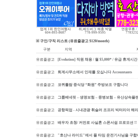
업계 1위 한인여행사
쥐,베드버그 해충 박멸
연중무휴 /
604-893-8687
778-999-9595
778323
구인/구직 리스트 (유료줄광고 $120/month)
구분
지역
유료줄광고
[Evolution] 직원 채용 / 월 $5,000* / 유급 휴
유료줄광고
회계사무소에서 인재를 모십니다 Accountants
유료줄광고
코퀴틀람 중식당 “화원” 주방보조 구합니다
유료줄광고
그룹베네핏 – 생명보험 – 중병보험 – 유산상속플
유료줄광고
공항픽업 - 시내관광 휘슬러 조프리 빅터리아 해리슨온
유료줄광고
배우자 초청/ 커먼로 사실혼 스폰서쉽 프로모션 !!
유료줄광고
"호산나 라이드"에서 풀 타임 운전기사님을 구합