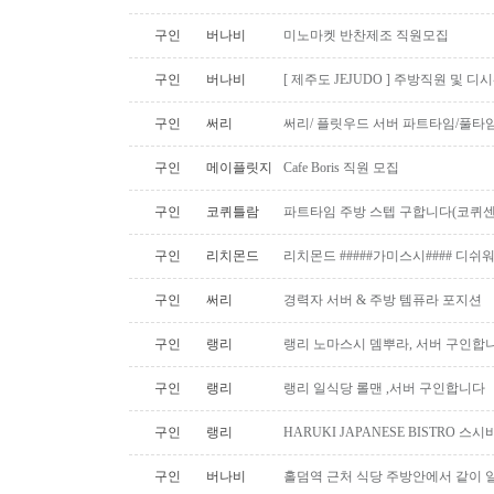
구인
버나비
미노마켓 반찬제조 직원모집
구인
버나비
[ 제주도 JEJUDO ] 주방직원 및 
구인
써리
써리/ 플릿우드 서버 파트타임/풀타
구인
메이플릿지
Cafe Boris 직원 모집
구인
코퀴틀람
파트타임 주방 스텝 구합니다(코퀴센
구인
리치몬드
리치몬드 #####가미스시#### 디쉬
구인
써리
경력자 서버 & 주방 템퓨라 포지션
구인
랭리
랭리 노마스시 뎀뿌라, 서버 구인합니
구인
랭리
랭리 일식당 롤맨 ,서버 구인합니다
구인
랭리
HARUKI JAPANESE BISTRO 
구인
버나비
홀덤역 근처 식당 주방안에서 같이 