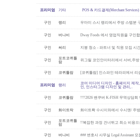
프리미엄
기타
POS & 카드결제(Merchant Servic
구인
랭리
우마미 스시 랭리에서 주방 스텝분 
구인
버나비
Dway Foods 에서 영업직원을 구인
구인
써리
지붕 청소 - 파트너 및 직원 모집 시간당
포트코퀴틀
구인
위그릴 코인안이터리에서 서버,주방
람
구인
코퀴틀람
[코퀴틀람] 인스파인 테라피에서 리
코어 미디어 디자인 - 홈페이지 제작,
프리미엄
랭리
인, 인스타그램 디자인 및 관리,..
구인
코퀴틀람
!!!!2026 밴쿠버 K-FISH 무역상담
구인
화이트락
화이트롹 수시이와에서 수시맨/ 주방
포트코퀴틀
구인
!!복잡한 과정 건너뛰고 최소 비용으
람
구인
버나비
### 변호사 사무실 Legal Assistant 