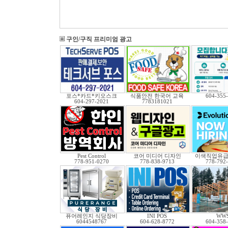
구인/구직 프리미엄 광고
포스*카드*키오스크
식품안전 한국어 교육
604-355
604-297-2021
7783181021
Pest Control
코어 미디어 디자인
이색직업유
778-951-0270
778-838-9713
778-792
퓨어레인지 식당장비
INI POS
WW
6044548767
604-628-8772
604-358