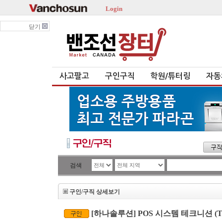
Login
닫기
사고팔고
구인구직
학원/튜터링
자동
검색
구인/구직 상세보기
[하나솔루션] POS 시스템 테크니션 (Technic