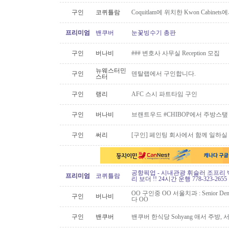
구인
코퀴틀람
Coquitlam에 위치한 Kwon Cabi
프리미엄
밴쿠버
눈꽃빙수기 총판
구인
버나비
### 변호사 사무실 Reception 모집
뉴웨스터민
구인
덴탈랩에서 구인합니다.
스터
구인
랭리
AFC 스시 파트타임 구인
구인
버나비
브랜트우드 #CHIBOP에서 주방스탶
구인
써리
[구인] 페인팅 회사에서 함께 일하실
공항픽업 - 시내관광 휘슬러 조프리 
프리미엄
코퀴틀람
리 보더 !! 24시간 운행 778-323-2655
OO 구인중 OO 서울치과 : Senior Den
구인
버나비
다 OO
구인
밴쿠버
밴쿠버 한식당 Sohyang 애서 주방,