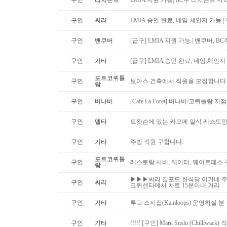
구인
리치몬드
LMIA 지원 가능| BC주 리치몬드 
구인
써리
LMIA 승인 완료, 네임 체인지 가능 |
구인
밴쿠버
[급구] LMIA 지원 가능 | 밴쿠버, 
구인
기타
[급구] LMIA 승인 완료, 네임 체인지 
포트코퀴틀
구인
보아스 건축에서 직원을 모집합니다
람
구인
버나비
[Cafe La Foret] 버나비/코퀴틀람 
구인
델타
트왓슨에 있는 카모메 일식 레스토랑
구인
기타
주방 직원 구합니다.
포트코퀴틀
구인
레스토랑 서버, 웨이터, 웨이트레스
람
▶▶▶써리 길포드 한식당 이가네 주
구인
써리
코퀴센타에서 차로 15분이내 거리
구인
기타
투고 스시집(Kamloops) 운영하실 
구인
기타
!!!!! [구인] Maru Sushi (Chilliwack)