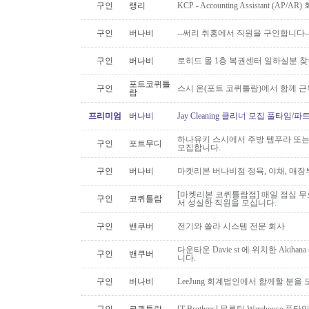
구인
랭리
KCP - Accounting Assistant (A
구인
버나비
--써리 취홍에서 직원을 구인합니다-
구인
버나비
로히드 몰 1층 복권센터 일하실분 
포트코퀴틀
구인
스시 온(포트 코퀴틀람)에서 함께 
람
프리미엄
버나비
Jay Cleaning 클리너 모집 풀타임/
하나유키 스시에서 주방 템푸라 또는 핫
구인
포트무디
모집합니다.
구인
버나비
마켓리본 버나비점 정육, 야채, 매장
[마켓리본 코퀴틀람점] 매일 점심 무료 
구인
코퀴틀람
서 성실한 직원을 모십니다.
구인
밴쿠버
전기와 쏠라 시스템 전문 회사
다운타운 Davie st 에 위치한 Akiha
구인
밴쿠버
니다.
구인
버나비
LeeJung 회계법인에서 함께할 분을