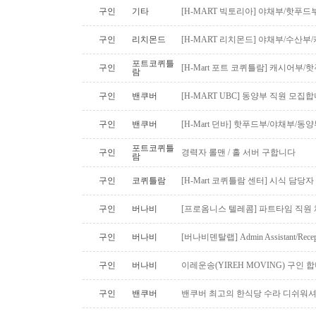
구인
기타
[H-MART 빅토리아] 야채부/핫푸
구인
리치몬드
[H-MART 리치몬드] 야채부/수산
포트코퀴틀
구인
[H-Mart 포트 코퀴틀람] 캐시어부
람
구인
밴쿠버
[H-MART UBC] 동양부 직원 모집합
구인
밴쿠버
[H-Mart 던바] 핫푸드부/야채부/동
포트코퀴틀
구인
경력자 롤맨 / 홀 서버 구합니다
람
구인
코퀴틀람
[H-Mart 코퀴틀람 센터] 시식 담당
구인
버나비
[프로옴니스 텔레콤] 파트타임 직원
구인
버나비
[버나비덴탈랩] Admin Assistant/Recept
구인
버나비
이레운송(YIREH MOVING) 구인 
구인
밴쿠버
밴쿠버 최고의 한식당 수라 디쉬워셔