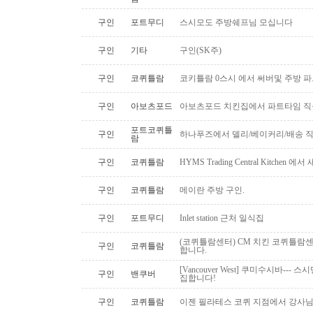
구인
포트무디
스시모도 주방쉐프님 모십니다
구인
기타
구인(SK주)
구인
코퀴틀람
코키틀람 0스시 에서 써버및 주방 
구인
아보츠포드
아보츠포드 치킨집에서 파트타임 직
포트코퀴틀
구인
하나푸즈에서 델리/베이커리/배송 
람
구인
코퀴틀람
HYMS Trading Central Kitch
구인
코퀴틀람
메이란 주방 구인.
구인
포트무디
Inlet station 근처 일식집
(코퀴틀람센터) CM 치킨 코퀴틀람
구인
코퀴틀람
합니다.
[Vancouver West] 쿠미수시바---
구인
밴쿠버
집합니다!
구인
코퀴틀람
이젠 필라테스 코퀴 지점에서 강사