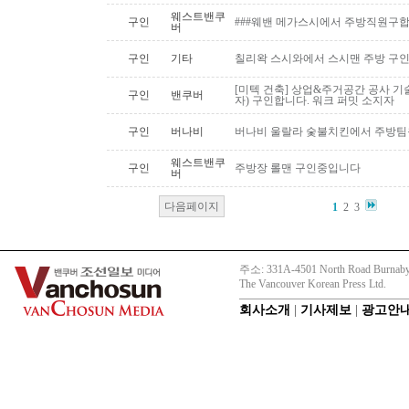
웨스트밴쿠
구인
###웨밴 메가스시에서 주방직원구합
버
구인
기타
칠리왁 스시와에서 스시맨 주방 구
[미텍 건축] 상업&주거공간 공사 기
구인
밴쿠버
자) 구인합니다. 워크 퍼밋 소지자
구인
버나비
버나비 울랄라 숯불치킨에서 주방팀
웨스트밴쿠
구인
주방장 롤맨 구인중입니다
버
다음페이지
1
2
3
주소: 331A-4501 North Road Burnaby
The Vancouver Korean Press Ltd.
회사소개
|
기사제보
|
광고안