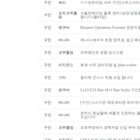
구인
써리
ㅁㅁ파트타임 서버 구인[사우스서리
포트코퀴틀
서울트레이딩 물류 센타 (냉장/냉동팀
구인
람
합니다 (풀타임)
구인
밴쿠버
Business Operations Assista
구인
버나비
캐나다 배우자 초청 영주권, 쉽고 빠
구인
코퀴틀람
외부페인트 경험 있으신분
구인
리치몬드
회계 사무 관리직원 및 plant worker
구인
기타
칠리왁 곤스시 직원 모집 합니다
구인
밴쿠버
La LUCIA Hair 에서 Hair Stylist 
구인
버나비
[구인] 스시가든 메트로타운 하이게
로히드 한남몰에 새롭게 오픈하는 올
구인
버나비
모십니다
구인
코퀴틀람
프로무빙에서 경력자및 신입 무버 