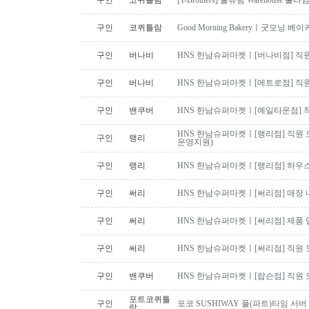
구인
코퀴틀람
[T-Brothers] 물류팀 Warehouse 
구인
코퀴틀람
Good Morning Bakeryㅣ굿모닝
구인
버나비
HNS 한남슈퍼마켓ㅣ[버나비점] 직원
구인
버나비
HNS 한남슈퍼마켓ㅣ[메트로점] 직원
구인
밴쿠버
HNS 한남슈퍼마켓ㅣ[예일타운점] 
HNS 한남슈퍼마켓ㅣ[랭리점] 직원 
구인
랭리
운영지원)
구인
랭리
HNS 한남슈퍼마켓ㅣ[랭리점] 하우
구인
써리
HNS 한남수퍼마켓ㅣ[써리점] 매장 
구인
써리
HNS 한남슈퍼마켓ㅣ[써리점] 제품 
구인
써리
HNS 한남슈퍼마켓ㅣ[써리점] 직원 
구인
밴쿠버
HNS 한남슈퍼마켓ㅣ[랍슨점] 직원 모
포트코퀴틀
구인
포코 SUSHIWAY 풀(파트)타임 서버
람