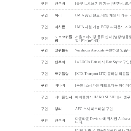
구인
밴쿠버
[급구] LMIA 지원 가능 | 밴쿠버, 
구인
써리
LMIA 승인 완료, 네임 체인지 가능 |
구인
리치몬드
LMIA 지원 가능| BC주 리치몬드 
포트코퀴틀
서울트레이딩 물류 센타 (냉장/냉동팀
구인
람
합니다 (풀타임)
구인
코퀴틀람
Warehouse Associate 구인하고 있습
구인
밴쿠버
La LUCIA Hair 에서 Hair Stylist 
구인
코퀴틀람
[KTX Transport LTD] 풀타임 
구인
버나비
[구인] 스시가든 메트로타운 하이게
구인
메이플릿지
메이플릿지 HAKO SUSHI에서 템
구인
랭리
AFC 스시 파트타임 구인
다운타운 Davie st 에 위치한 Akiha
구인
밴쿠버
니다.
[미텍 건축] 상업&주거공간 공사 기