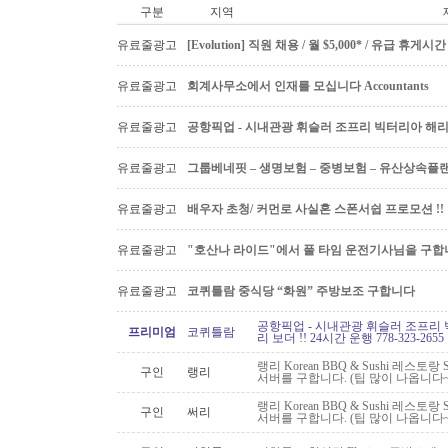
구분
지역
유료줄광고
[Evolution] 직원 채용 / 월 $5,000* / 유급 휴
유료줄광고
회계사무소에서 인재를 모십니다 Accountants
유료줄광고
공항픽업 - 시내관광 휘슬러 조프리 빅터리아 해리슨온
유료줄광고
그룹베네핏 – 생명보험 – 중병보험 – 유산상속플
유료줄광고
배우자 초청/ 커먼로 사실혼 스폰서쉽 프로모션 !!
유료줄광고
"호산나 라이드"에서 풀 타임 운전기사님을 구합
유료줄광고
코퀴틀람 중식당 “화원” 주방보조 구합니다
공항픽업 - 시내관광 휘슬러 조프리 
프리미엄
코퀴틀람
리 보더 !! 24시간 운행 778-323-2655
랭리 Korean BBQ & Sushi 레스토
구인
랭리
서버를 구합니다. (팁 많이 나옵니다~
랭리 Korean BBQ & Sushi 레스토
구인
써리
서버를 구합니다. (팁 많이 나옵니다~