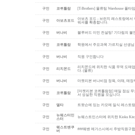
구인
코퀴틀람
[T-Brothers] 물류팀 Warehouse 
아보츠 포드 - 브런치 레스토랑에서 주
구인
아보츠포드
워셔를 확충합니다.
구인
버나비
블루버드 이민 컨설팅! 기다림의 불
구인
코퀴틀람
학원에서 주요과목 가르치실 선생님
구인
버나비
직원 구인합니다
리치몬드에 위치한 식품 무역 도매
구인
리치몬드
다. (물류)
구인
버나비
마켓리본 버나비점 정육, 야채, 매장
[마켓리본 코퀴틀람점] 매일 점심 무료 
구인
코퀴틀람
서 성실한 직원을 모십니다.
구인
델타
트왓슨에 있는 카모메 일식 레스토랑
뉴웨스터민
구인
뉴웨스트민스터에 위치한 Kioku Kitche
스터
웨스트밴쿠
구인
###웨밴 메가스시에서 주방직원구합
버