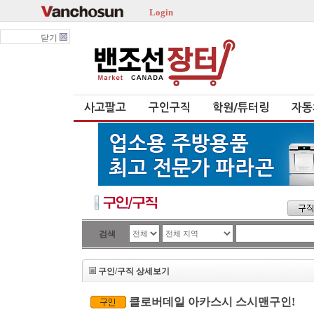
Login
닫기
사고팔고
구인구직
학원/튜터링
자동
검색
구인/구직 상세보기
클로버데일 아카스시 스시맨구인!