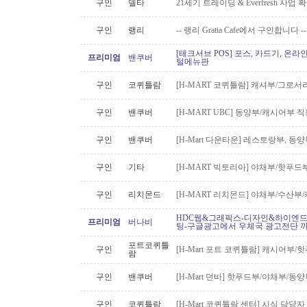
구인
델타
21세기 트레이딩 & Everfresh 사
구인
랭리
-- 랭리 Gratia Cafe에서 구인합니다 --
[테크서브 POS] 포스, 카드기, 온라
프리미엄
밴쿠버
털메뉴판
구인
코퀴틀람
[H-MART 코퀴틀람] 캐셔부/그로
구인
밴쿠버
[H-MART UBC] 동양부/캐시어부 
구인
밴쿠버
[H-Mart 다운타운] 레스토랑부, 
구인
기타
[H-MART 빅토리아] 야채부/핫푸
구인
리치몬드
[H-MART 리치몬드] 야채부/수산
HDC웹&그래픽스-디자인&하이엔드 
프리미엄
버나비
팅-구글광고에서 우체국 광고전단 
포트코퀴틀
구인
[H-Mart 포트 코퀴틀람] 캐시어부
람
구인
밴쿠버
[H-Mart 던바] 핫푸드부/야채부/동
구인
코퀴틀람
[H-Mart 코퀴틀람 센터] 시식 담당