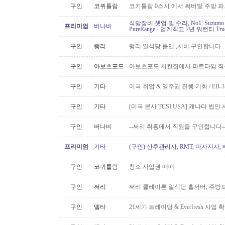
구인
코퀴틀람
코키틀람 0스시 에서 써버및 주방 
식당장비 셋업 및 수리, No1. Suzu
프리미엄
버나비
PureRange - 업계최고 7년 워런티 Tr
구인
랭리
랭리 일식당 롤맨 ,서버 구인합니다
구인
아보츠포드
아보츠포드 치킨집에서 파트타임 직
구인
기타
미국 취업 & 영주권 진행 기회 / EB
구인
기타
[미국 본사 TCSI USA] 캐나다 법
구인
버나비
--써리 취홍에서 직원을 구인합니다-
프리미엄
기타
(구인) 산후관리사, RMT, 마사지사
구인
코퀴틀람
청소 사업권 매매
구인
써리
써리 클레이튼 일식당 홀서버, 주방보
구인
델타
21세기 트레이딩 & Everfresh 사