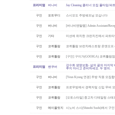
프리미엄
버나비
Jay Cleaning 클리너 모집 풀타임/
구인
포트무디
스시모도 주방쉐프님 모십니다
구인
버나비
[버나비덴탈랩] Admin Assistant/Recept
구인
기타
미션에 위치한 크런치킨에서 파트타
구인
코퀴틀람
코퀴틀람 브런치레스토랑 온앤오프 
구인
코퀴틀람
[구인] 구이가(GOOIGA) 코퀴틀람점 핫
강수희 생명보험- 삶의 끝의 마지막 
프리미엄
밴쿠버
루지 마시고 준비하세요. 두 명의..
구인
버나비
[Yeun Kyung 연경] 주방 직원 모집합
구인
코퀴틀람
프로무빙에서 경력자및 신입 무버 
구인
코퀴틀람
[오토스타일] 중고차 디테일링 스태프 
구인
메이플릿지
시노비 스시(Shinobi Sushi)에서 구