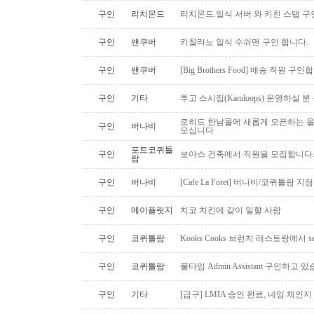
구인
리치몬드
리치몬드.일식 서버 와 키친 스탭 구
구인
밴쿠버
키칠라노 일식 수쉬맨 구인 합니다.
구인
밴쿠버
[Big Brothers Food] 배송 직원 구
구인
기타
투고 스시집(Kamloops) 운영하실 
로히드 한남몰에 새롭게 오픈하는 올
구인
버나비
모십니다
포트코퀴틀
구인
보아스 건축에서 직원을 모집합니다
람
구인
버나비
[Cafe La Foret] 버나비/코퀴틀람 
구인
메이플릿지
치코 치킨에 같이 일할 사람
구인
코퀴틀람
Kooks Cooks 브런치 레스토랑에서 s
구인
코퀴틀람
풀타임 Admin Assistant 구인하고 
구인
기타
[급구] LMIA 승인 완료, 네임 체인지 