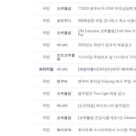
구인
코퀴틀람
!!!2026 밴쿠버 K-FISH 무역상담회
구인
포트무디
$$$복잡한 과정 건너뛰고 최소 비용
[JM Education 코퀴틀람] Full-Time 
구인
코퀴틀람
Pay
구인
버나비
2026년도 하반기 정규직 채용공고
포트코퀴틀
구인
기사식당 주방보조 및 디시워셔 구
람
프리미엄
버나비
[세방여행사] 8/12(수)까지! 에어캐나
구인
밴쿠버
밴쿠버 한식당 Sohyang 애서 주방,
구인
코퀴틀람
법무법인 True Light 채용 공고
구인
버나비
[신규채용] 파이오니어 법무법인
구인
코퀴틀람
[코퀴틀람 건강식품 제조사] Administrato
구인
화이트락
화이트롹 수시이와에서 수시맨/ 주방