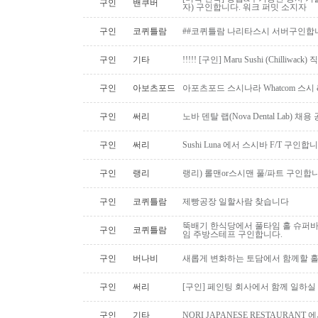
구인
밴쿠버
자) 구인합니다. 워크 퍼밋 소지자
구인
코퀴틀람
##코퀴틀람 나리타스시 서버구인합
구인
기타
!!!!! [구인] Maru Sushi (Chilliwack)
구인
아보츠포드
아포츠포드 스시나라 Whatcom 스시
구인
써리
노바 덴탈 랩(Nova Dental Lab) 채용 공
구인
써리
Sushi Luna 에서 스시바 F/T 구인합
구인
랭리
랭리) 롤맨or스시맨 풀/파트 구인합니
구인
코퀴틀람
제빵공장 일할사람 찾습니다
뚝배기 한식당에서 풀타임 홀 슈퍼
구인
코퀴틀람
임 주방스테프 구인합니다.
구인
버나비
새롭게 변화하는 토담에서 함께할 홀
구인
써리
[구인] 페인팅 회사에서 함께 일하실
구인
기타
NORI JAPANESE RESTAURAN