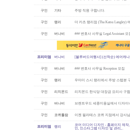
구인
기타
주방 직원 구합니다.
구인
랭리
더 카츠 랭리점 (Tha Katsu Langl
구인
버나비
### 변호사 사무실 Legal Assistant 
프리미엄
버나비
[블루버드여행사] (선착순) 에어캐나다
구인
버나비
### 변호사 사무실 Reception 모집
구인
랭리
우마미 스시 랭리에서 주방 스텝분 
구인
리치몬드
리치몬드 한식당 대장금 요리사 구
구인
버나비
브렌트우드 세종미용실에서 디자이너
구인
코퀴틀람
이젠 필라테스 코퀴 지점에서 강사
코어 미디어 디자인 - 홈페이지 제작,
프리미엄
랭리
인, 인스타그램 디자인 및 관리,..