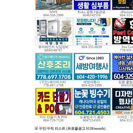
WWS
Koko 공항.1일관광
ePayment
604-358-2990
6046142516
604-353
퓨어레인지 식당장비
604-355-6828
Pest Con
6044548767
778-951
(구인) 베이비시터.
세방여행사
킹콩 쿨링
778-697-1708
604-420-1996
604329
카드 단말기 & POS
눈꽃빙수기 총판
디자인 / 인
604-729-7130
6047214503
604-312
구인/구직 리스트 (유료줄광고 $120/month)