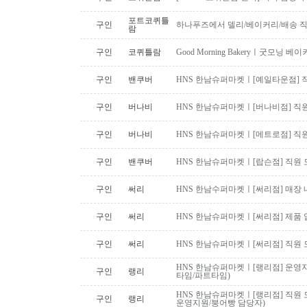
포트코퀴틀
구인
하나푸즈에서 델리/베이커리/배송 
람
구인
코퀴틀람
Good Morning Bakeryㅣ굿모닝
구인
밴쿠버
HNS 한남슈퍼마켓ㅣ[예일타운점] 
구인
버나비
HNS 한남슈퍼마켓ㅣ[버나비점] 직원
구인
버나비
HNS 한남슈퍼마켓ㅣ[메트로점] 직원
구인
밴쿠버
HNS 한남슈퍼마켓ㅣ[랍슨점] 직원 모
구인
써리
HNS 한남수퍼마켓ㅣ[써리점] 매장 
구인
써리
HNS 한남슈퍼마켓ㅣ[써리점] 제품 
구인
써리
HNS 한남슈퍼마켓ㅣ[써리점] 직원 
HNS 한남슈퍼마켓ㅣ[랭리점] 운영지
구인
랭리
타임/파트타임)
HNS 한남슈퍼마켓ㅣ[랭리점] 직원 
구인
랭리
운영지원/붕어빵 담당자)