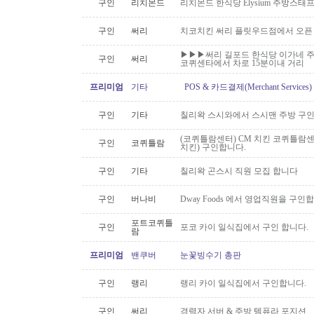
구인
리치몬드
리치몬드 한식당 Elysium 주방스태
구인
써리
치코치킨 써리 플릿우드점에서 오픈
▶▶▶써리 길포드 한식당 이가네 주
구인
써리
코퀴센타에서 차로 15분이내 거리
프리미엄
기타
POS & 카드결제(Merchant Servic
구인
기타
칠리왁 스시와에서 스시맨 주방 구
(코퀴틀람센터) CM 치킨 코퀴틀람
구인
코퀴틀람
치킨) 구인합니다.
구인
기타
칠리왁 곤스시 직원 모집 합니다
구인
버나비
Dway Foods 에서 영업직원을 구인
포트코퀴틀
구인
포코 카이 일식집에서 구인 합니다.
람
프리미엄
밴쿠버
눈꽃빙수기 총판
구인
랭리
랭리 카이 일식집에서 구인합니다.
구인
써리
경력자 서버 & 주방 템퓨라 포지션