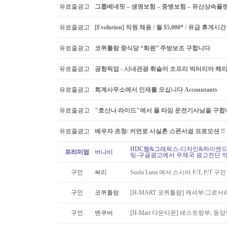
유료줄광고
그룹베네핏 – 생명보험 – 중병보험 – 유산상속플
유료줄광고
[Evolution] 직원 채용 / 월 $5,000* / 유급 휴
유료줄광고
코퀴틀람 중식당 “화원” 주방보조 구합니다
유료줄광고
공항픽업 - 시내관광 휘슬러 조프리 빅터리아 해리슨온
유료줄광고
회계사무소에서 인재를 모십니다 Accountants
유료줄광고
"호산나 라이드"에서 풀 타임 운전기사님을 구합
유료줄광고
배우자 초청/ 커먼로 사실혼 스폰서쉽 프로모션 !!
HDC웹&그래픽스-디자인&하이엔드 
프리미엄
버나비
팅-구글광고에서 우체국 광고전단 
구인
써리
Sushi Luna 에서 스시바 F/T, P/T 
구인
코퀴틀람
[H-MART 코퀴틀람] 캐셔부/그로
구인
밴쿠버
[H-Mart 다운타운] 레스토랑부, 