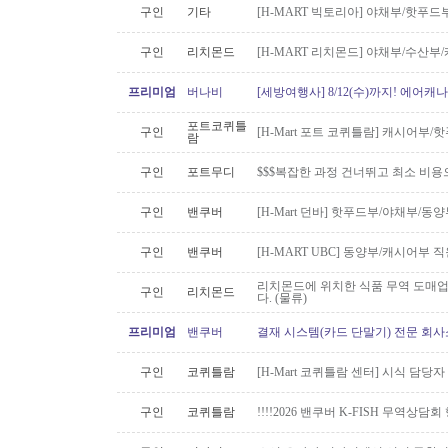
구인
기타
[H-MART 빅토리아] 야채부/핫푸
구인
리치몬드
[H-MART 리치몬드] 야채부/수산
프리미엄
버나비
[세방여행사] 8/12(수)까지! 에어캐나
포트코퀴틀
구인
[H-Mart 포트 코퀴틀람] 캐시어부
람
구인
포트무디
$$$복잡한 과정 건너뛰고 최소 비용
구인
밴쿠버
[H-Mart 던바] 핫푸드부/야채부/동
구인
밴쿠버
[H-MART UBC] 동양부/캐시어부 
리치몬드에 위치한 식품 무역 도매
구인
리치몬드
다. (물류)
프리미엄
밴쿠버
결재 시스템(카드 단말기) 전문 회사
구인
코퀴틀람
[H-Mart 코퀴틀람 센터] 시식 담당
구인
코퀴틀람
!!!!2026 밴쿠버 K-FISH 무역상담