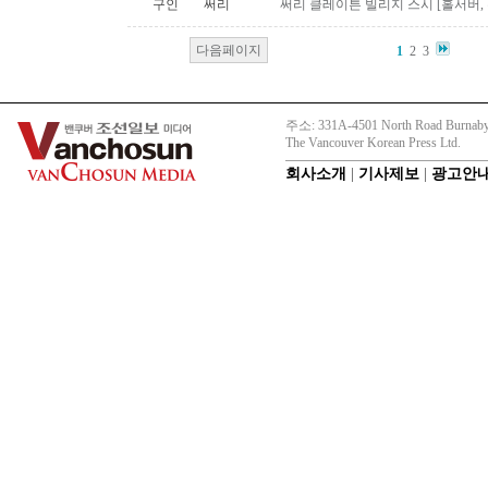
구인
써리
써리 클레이튼 빌리지 스시 [홀서버,
다음페이지
1
2
3
주소: 331A-4501 North Road Burnaby
The Vancouver Korean Press Ltd.
회사소개
|
기사제보
|
광고안