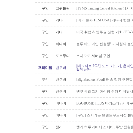
구인
코퀴틀람
HYMS Trading Central Kitch
구인
기타
[미국 본사 TCSI USA] 캐나다 법
구인
기타
미국 취업 & 영주권 진행 기회 / EB
구인
버나비
블루버드 이민 컨설팅! 기다림의 불
구인
포트무디
스시모도 서버님 구인
[테크서브 POS] 포스, 카드기, 온라
프리미엄
밴쿠버
털메뉴판
구인
밴쿠버
[Big Brothers Food] 배송 직원 구
구인
밴쿠버
밴쿠버 최고의 한식당 수라 디쉬워셔
구인
버나비
EGGBOMB PLUS 바리스타 / 서버 
구인
버나비
[구인] 스시가든 브렌트우드지점 롤맨
구인
랭리
랭리 하루키에서 스시바, 주방 팀원