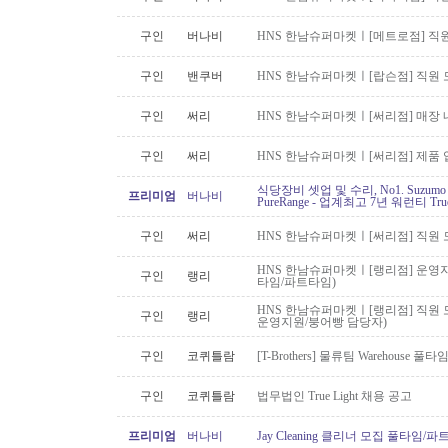
구인
버나비
HNS 한남슈퍼마켓ㅣ[메트로점] 직원
구인
밴쿠버
HNS 한남슈퍼마켓ㅣ[랍슨점] 직원 모
구인
써리
HNS 한남수퍼마켓ㅣ[써리점] 매장 
구인
써리
HNS 한남슈퍼마켓ㅣ[써리점] 제품 
식당장비 셋업 및 수리, No1. Suzu
프리미엄
버나비
PureRange - 업계최고 7년 워런티 Tr
구인
써리
HNS 한남슈퍼마켓ㅣ[써리점] 직원 
HNS 한남슈퍼마켓ㅣ[랭리점] 운영지
구인
랭리
타임/파트타임)
HNS 한남슈퍼마켓ㅣ[랭리점] 직원 
구인
랭리
운영지원/붕어빵 담당자)
구인
코퀴틀람
[T-Brothers] 물류팀 Warehouse 
구인
코퀴틀람
법무법인 True Light 채용 공고
프리미엄
버나비
Jay Cleaning 클리너 모집 풀타임/