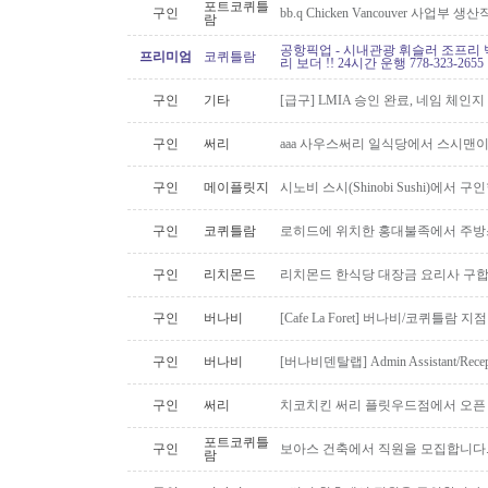
포트코퀴틀
구인
bb.q Chicken Vancouver 사업부
람
공항픽업 - 시내관광 휘슬러 조프리 
프리미엄
코퀴틀람
리 보더 !! 24시간 운행 778-323-2655
구인
기타
[급구] LMIA 승인 완료, 네임 체인지 
구인
써리
aaa 사우스써리 일식당에서 스시맨이
구인
메이플릿지
시노비 스시(Shinobi Sushi)에서 구
구인
코퀴틀람
로히드에 위치한 홍대불족에서 주방스
구인
리치몬드
리치몬드 한식당 대장금 요리사 구
구인
버나비
[Cafe La Foret] 버나비/코퀴틀람 
구인
버나비
[버나비덴탈랩] Admin Assistant/Recept
구인
써리
치코치킨 써리 플릿우드점에서 오픈
포트코퀴틀
구인
보아스 건축에서 직원을 모집합니다
람