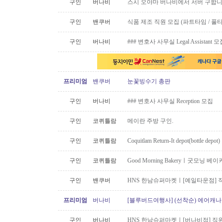
구인
버나비
스시 오야마 버나비에서 서버 구합니
구인
밴쿠버
식품 제조 직원 모집 (파트타임 / 풀
구인
버나비
### 변호사 사무실 Legal Assistant 
프리미엄
밴쿠버
눈꽃빙수기 총판
구인
버나비
### 변호사 사무실 Reception 모집
구인
코퀴틀람
메이란 주방 구인.
구인
코퀴틀람
Coquitlam Return-It depot(bottle depo
구인
코퀴틀람
Good Morning Bakeryㅣ굿모닝
구인
밴쿠버
HNS 한남슈퍼마켓ㅣ[예일타운점] 
프리미엄
버나비
[블루버드여행사] (선착순) 에어캐나다
구인
버나비
HNS 한남슈퍼마켓ㅣ[버나비점] 직원