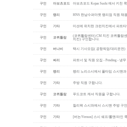
구인
아보츠포드
아보츠포드 Kojan Sushi 에서 키친
구인
랭리
HNS 한남수퍼마켓 랭리점 직원 채
구인
기타
미션에 위치한 크런치킨에서 파트타
(코퀴틀람센터) CM 치킨 코퀴틀람
구인
코퀴틀람
치킨) 구인합니다.
구인
버나비
택시 기사모집( 공항픽업/대리운전)
구인
써리
파트너 및 직원 모집 - Pending - 냉무
구인
랭리
랭리 노리스시에서 풀타임 스시맨과
구인
기타
주방 직원 구합니다.
구인
코퀴틀람
푸드코트 캐셔 직원을 구합니다.
구인
기타
칠리왁 스시와에서 스시맨 주방 구
구인
기타
[버논/Vernon] 스시 쉐프/롤맨/라인 쿡 