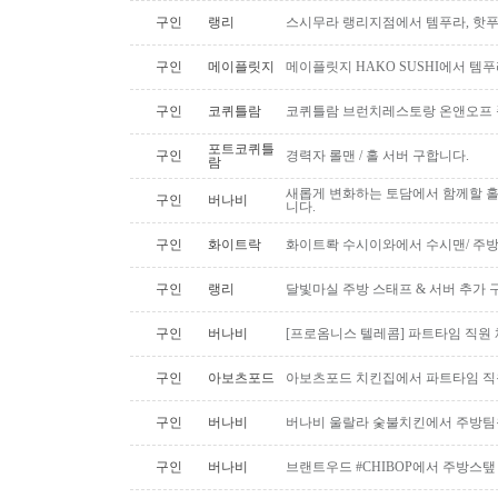
구인
랭리
스시무라 랭리지점에서 템푸라, 핫푸
구인
메이플릿지
메이플릿지 HAKO SUSHI에서 템
구인
코퀴틀람
코퀴틀람 브런치레스토랑 온앤오프 
포트코퀴틀
구인
경력자 롤맨 / 홀 서버 구합니다.
람
새롭게 변화하는 토담에서 함께할 홀
구인
버나비
니다.
구인
화이트락
화이트롹 수시이와에서 수시맨/ 주방
구인
랭리
달빛마실 주방 스태프 & 서버 추가 
구인
버나비
[프로옴니스 텔레콤] 파트타임 직원
구인
아보츠포드
아보츠포드 치킨집에서 파트타임 직
구인
버나비
버나비 울랄라 숯불치킨에서 주방팀
구인
버나비
브랜트우드 #CHIBOP에서 주방스탶