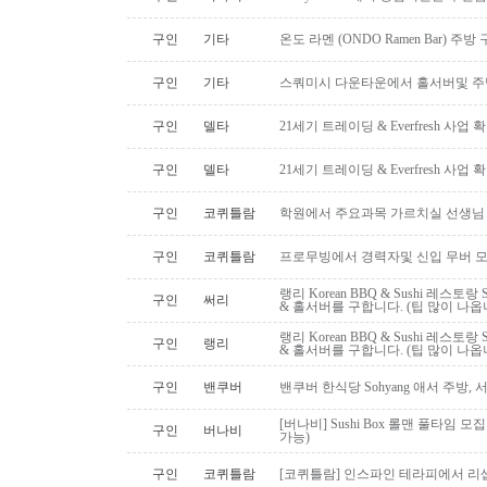
구인
기타
온도 라멘 (ONDO Ramen Bar) 
구인
기타
스쿼미시 다운타운에서 홀서버및 
구인
델타
21세기 트레이딩 & Everfresh 사
구인
델타
21세기 트레이딩 & Everfresh 사
구인
코퀴틀람
학원에서 주요과목 가르치실 선생님
구인
코퀴틀람
프로무빙에서 경력자및 신입 무버 
랭리 Korean BBQ & Sushi 레스
구인
써리
& 홀서버를 구합니다. (팁 많이 나옵
랭리 Korean BBQ & Sushi 레스
구인
랭리
& 홀서버를 구합니다. (팁 많이 나옵
구인
밴쿠버
밴쿠버 한식당 Sohyang 애서 주방,
[버나비] Sushi Box 롤맨 풀타임 모집
구인
버나비
가능)
구인
코퀴틀람
[코퀴틀람] 인스파인 테라피에서 리