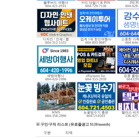
블루버드 여행사
카드 단말기 & POS
INI P
604-421-0101
604-729-7130
604-628
디자인 / 인쇄 / 웹
업계 1위 한인여행사
소중한 가족
604-312-1555
604-893-8687
604-644
세방여행사
ePayment Inc
킹콩 쿨링
604-420-1996
604-353-2939
604329
WWS
눈꽃빙수기 총판
텔러스 비
604-358-2990
6047214503
236-427
구인/구직 리스트 (유료줄광고 $120/month)
구분
지역