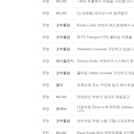
구인
버나비
--써리 취홍에서 직원을 구인합니다-
구인
버나비
[신규채용] 파이오니어 법무법인
구인
코퀴틀람
Kooks Cooks 브런치 레스토랑에서 s
구인
코퀴틀람
[KTX Transport LTD] 풀타임 
구인
코퀴틀람
Warehouse Associate 구인하고 있습
구인
메이플릿지
Aburiya Sushi, 아부리야 스시에
구인
코퀴틀람
풀타임 Admin Assistant 구인하고 
구인
델타
트왓슨에 있는 카모메 일식 레스토랑
구인
버나비
2026년도 하반기 정규직 채용공고
다운타운 Davie st 에 위치한 Akiha
구인
밴쿠버
니다.
구인
코퀴틀람
파트타임 주방 스텝 구합니다(코퀴센
구인
버나비
Dway Foods 에서 영업직원을 구인