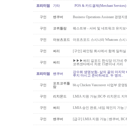
프리미엄
기타
POS & 카드결제(Merchant Servic
구인
밴쿠버
Business Operations Assista
구인
코퀴틀람
웨스트뷰 - 서버 및 네트워크 유지보
구인
아보츠포드
아포츠포드 스시나라 Whatcom 스시
구인
써리
[구인] 페인팅 회사에서 함께 일하실
▶▶▶써리 길포드 한식당 이가네 주
구인
써리
코퀴센타에서 차로 15분이내 거리
강수희 생명보험- 삶의 끝의 마지막 
프리미엄
밴쿠버
루지 마시고 준비하세요. 두 명의..
포트코퀴틀
구인
bb.q Chicken Vancouver 사업부
람
구인
리치몬드
LMIA 지원 가능| BC주 리치몬드 
구인
써리
LMIA 승인 완료, 네임 체인지 가능 |
구인
밴쿠버
[급구] LMIA 지원 가능 | 밴쿠버, 