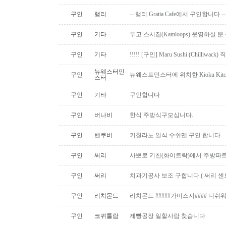
구인
랭리
-- 랭리 Gratia Cafe에서 구인합니다 --
구인
기타
투고 스시집(Kamloops) 운영하실 
구인
기타
!!!!! [구인] Maru Sushi (Chilliwack)
뉴웨스터민
구인
뉴웨스트민스터에 위치한 Kioku Kitche
스터
구인
기타
구인합니다
구인
버나비
한식 주방식구모십니다.
구인
밴쿠버
키칠라노 일식 수쉬맨 구인 합니다.
구인
써리
사뽀로 키친(화이트락)에서 주방파트
구인
써리
치과기공사 보조 구합니다 ( 써리 센
구인
리치몬드
리치몬드 #####가미스시#### 디쉬
구인
코퀴틀람
제빵공장 일할사람 찾습니다