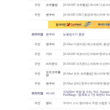
구인
코퀴틀람
[H-MART 코퀴틀람] 캐셔부/그로
구인
밴쿠버
[H-MART UBC] 동양부/캐시어부 
프리미엄
밴쿠버
눈꽃빙수기 총판
구인
밴쿠버
[H-Mart 다운타운] 레스토랑부, 
구인
기타
[H-MART 빅토리아] 야채부/핫푸
구인
리치몬드
[H-MART 리치몬드] 야채부/수산
포트코퀴틀
구인
[H-Mart 포트 코퀴틀람] 캐시어부
람
구인
밴쿠버
[H-Mart 던바] 핫푸드부/야채부/동
식당장비 셋업 및 수리, No1. Suzu
프리미엄
버나비
PureRange - 업계최고 7년 워런티 Tr
구인
랭리
우마미 스시 랭리에서 주방 스텝분 