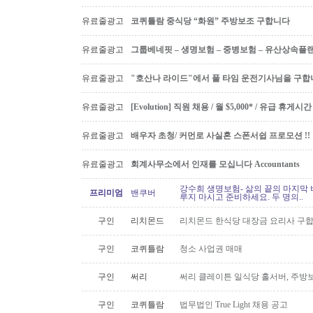
유료줄광고
코퀴틀람 중식당 “화원” 주방보조 구합니다
유료줄광고
그룹베네핏 – 생명보험 – 중병보험 – 유산상속플
유료줄광고
"호산나 라이드"에서 풀 타임 운전기사님을 구합
유료줄광고
[Evolution] 직원 채용 / 월 $5,000* / 유급 휴
유료줄광고
배우자 초청/ 커먼로 사실혼 스폰서쉽 프로모션 !!
유료줄광고
회계사무소에서 인재를 모십니다 Accountants
강수희 생명보험- 삶의 끝의 마지막 
프리미엄
밴쿠버
루지 마시고 준비하세요. 두 명의..
구인
리치몬드
리치몬드 한식당 대장금 요리사 구
구인
코퀴틀람
청소 사업권 매매
구인
써리
써리 클레이튼 일식당 홀서버, 주방보
구인
코퀴틀람
법무법인 True Light 채용 공고