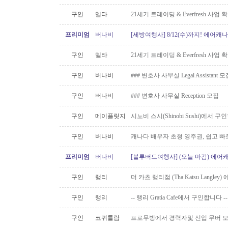
구인
델타
21세기 트레이딩 & Everfresh 사
프리미엄
버나비
[세방여행사] 8/12(수)까지! 에어캐나
구인
델타
21세기 트레이딩 & Everfresh 사
구인
버나비
### 변호사 사무실 Legal Assistant 
구인
버나비
### 변호사 사무실 Reception 모집
구인
메이플릿지
시노비 스시(Shinobi Sushi)에서 구
구인
버나비
캐나다 배우자 초청 영주권, 쉽고 빠
프리미엄
버나비
[블루버드여행사] (오늘 마감) 에어캐
구인
랭리
더 카츠 랭리점 (Tha Katsu Langl
구인
랭리
-- 랭리 Gratia Cafe에서 구인합니다 --
구인
코퀴틀람
프로무빙에서 경력자및 신입 무버 