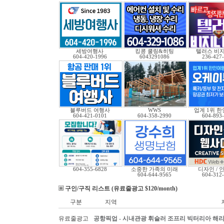
세방여행사
킹콩 쿨링&히팅
텔러스 비
604-420-1996
6043291086
236-427
블루버드 여행사
WWS
업계 1위 
604-421-0101
604-358-2990
604-893
604-355-6828
소중한 가족의 미래
디자인 / 인
604-644-9565
604-312
구인/구직 리스트 (유료줄광고 $120/month)
구분
지역
유료줄광고
공항픽업 - 시내관광 휘슬러 조프리 빅터리아 해리슨온