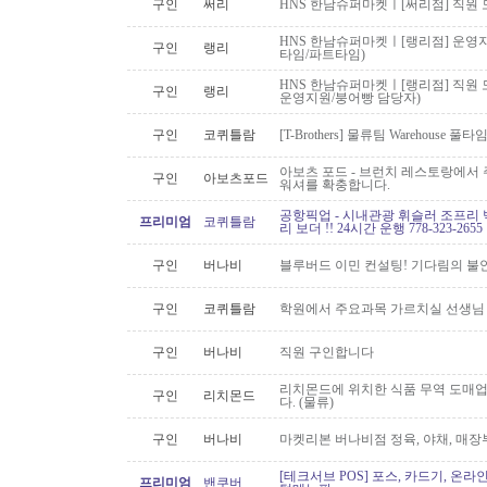
구인
써리
HNS 한남슈퍼마켓ㅣ[써리점] 직원 
HNS 한남슈퍼마켓ㅣ[랭리점] 운영지
구인
랭리
타임/파트타임)
HNS 한남슈퍼마켓ㅣ[랭리점] 직원 
구인
랭리
운영지원/붕어빵 담당자)
구인
코퀴틀람
[T-Brothers] 물류팀 Warehouse 
아보츠 포드 - 브런치 레스토랑에서 주
구인
아보츠포드
워셔를 확충합니다.
공항픽업 - 시내관광 휘슬러 조프리 
프리미엄
코퀴틀람
리 보더 !! 24시간 운행 778-323-2655
구인
버나비
블루버드 이민 컨설팅! 기다림의 불
구인
코퀴틀람
학원에서 주요과목 가르치실 선생님
구인
버나비
직원 구인합니다
리치몬드에 위치한 식품 무역 도매
구인
리치몬드
다. (물류)
구인
버나비
마켓리본 버나비점 정육, 야채, 매장
[테크서브 POS] 포스, 카드기, 온라
프리미엄
밴쿠버