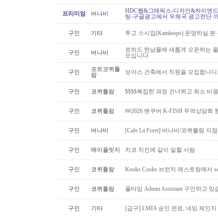
HDC웹&그래픽스-디자인&하이엔드 
프리미엄
버나비
팅-구글광고에서 우체국 광고전단 
구인
기타
투고 스시집(Kamloops) 운영하실 
로히드 한남몰에 새롭게 오픈하는 올
구인
버나비
모십니다
포트코퀴틀
구인
보아스 건축에서 직원을 모집합니다
람
구인
코퀴틀람
$$$$복잡한 과정 건너뛰고 최소 비
구인
코퀴틀람
##2026 밴쿠버 K-FISH 무역상담회
구인
버나비
[Cafe La Foret] 버나비/코퀴틀람 
구인
메이플릿지
치코 치킨에 같이 일할 사람
구인
코퀴틀람
Kooks Cooks 브런치 레스토랑에서 s
구인
코퀴틀람
풀타임 Admin Assistant 구인하고 
구인
기타
[급구] LMIA 승인 완료, 네임 체인지 