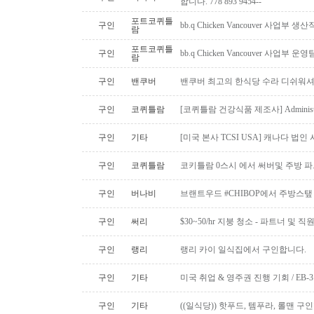
합니다. 778 893 9454--
포트코퀴틀
구인
bb.q Chicken Vancouver 사업부
람
포트코퀴틀
구인
bb.q Chicken Vancouver 사업부
람
구인
밴쿠버
밴쿠버 최고의 한식당 수라 디쉬워셔
구인
코퀴틀람
[코퀴틀람 건강식품 제조사] Administrato
구인
기타
[미국 본사 TCSI USA] 캐나다 법
구인
코퀴틀람
코키틀람 0스시 에서 써버및 주방 
구인
버나비
브랜트우드 #CHIBOP에서 주방스탶
구인
써리
$30~50/hr 지붕 청소 - 파트너 및 직
구인
랭리
랭리 카이 일식집에서 구인합니다.
구인
기타
미국 취업 & 영주권 진행 기회 / EB
구인
기타
((일식당)) 핫푸드, 템푸라, 롤맨 