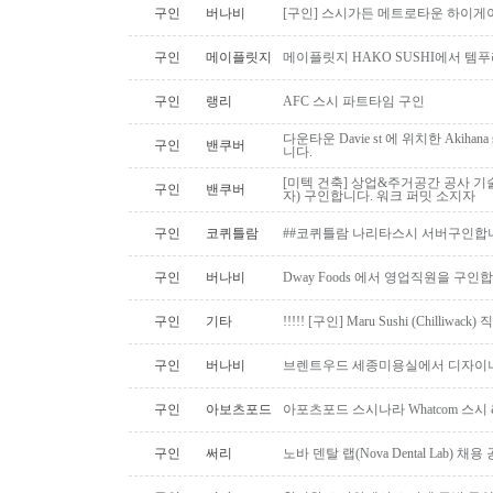
구인
버나비
[구인] 스시가든 메트로타운 하이게
구인
메이플릿지
메이플릿지 HAKO SUSHI에서 템
구인
랭리
AFC 스시 파트타임 구인
다운타운 Davie st 에 위치한 Akiha
구인
밴쿠버
니다.
[미텍 건축] 상업&주거공간 공사 기
구인
밴쿠버
자) 구인합니다. 워크 퍼밋 소지자
구인
코퀴틀람
##코퀴틀람 나리타스시 서버구인합
구인
버나비
Dway Foods 에서 영업직원을 구인
구인
기타
!!!!! [구인] Maru Sushi (Chilliwack)
구인
버나비
브렌트우드 세종미용실에서 디자이너
구인
아보츠포드
아포츠포드 스시나라 Whatcom 스시
구인
써리
노바 덴탈 랩(Nova Dental Lab) 채용 공