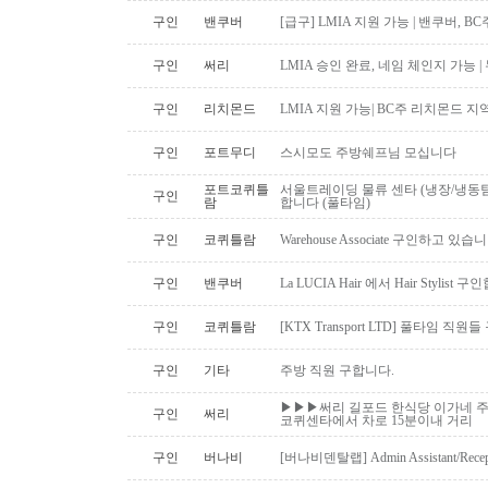
구인
밴쿠버
[급구] LMIA 지원 가능 | 밴쿠버, 
구인
써리
LMIA 승인 완료, 네임 체인지 가능 |
구인
리치몬드
LMIA 지원 가능| BC주 리치몬드 
구인
포트무디
스시모도 주방쉐프님 모십니다
포트코퀴틀
서울트레이딩 물류 센타 (냉장/냉동팀
구인
람
합니다 (풀타임)
구인
코퀴틀람
Warehouse Associate 구인하고 있습
구인
밴쿠버
La LUCIA Hair 에서 Hair Stylist 
구인
코퀴틀람
[KTX Transport LTD] 풀타임 
구인
기타
주방 직원 구합니다.
▶▶▶써리 길포드 한식당 이가네 주
구인
써리
코퀴센타에서 차로 15분이내 거리
구인
버나비
[버나비덴탈랩] Admin Assistant/Recept