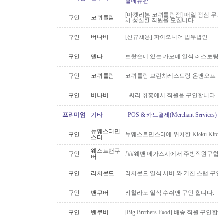
털메뉴판
[마켓리본 코퀴틀람점] 매일 점심 무료 
구인
코퀴틀람
서 성실한 직원을 모십니다.
구인
버나비
[신규채용] 파이오니어 법무법인
구인
델타
트왓슨에 있는 카모메 일식 레스토랑
구인
코퀴틀람
코퀴틀람 브런치레스토랑 온앤오프 
구인
버나비
--써리 취홍에서 직원을 구인합니다-
프리미엄
기타
POS & 카드결제(Merchant Servic
뉴웨스터민
구인
뉴웨스트민스터에 위치한 Kioku Kitche
스터
웨스트밴쿠
구인
###웨밴 메가스시에서 주방직원구합
버
구인
리치몬드
리치몬드.일식 서버 와 키친 스탭 구
구인
밴쿠버
키칠라노 일식 수쉬맨 구인 합니다.
구인
밴쿠버
[Big Brothers Food] 배송 직원 구