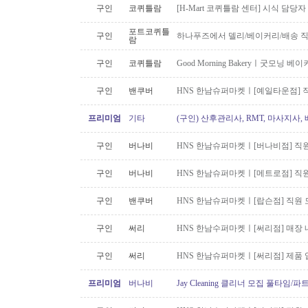
구인
코퀴틀람
[H-Mart 코퀴틀람 센터] 시식 담당
포트코퀴틀
구인
하나푸즈에서 델리/베이커리/배송 
람
구인
코퀴틀람
Good Morning Bakeryㅣ굿모닝
구인
밴쿠버
HNS 한남슈퍼마켓ㅣ[예일타운점] 
프리미엄
기타
(구인) 산후관리사, RMT, 마사지사
구인
버나비
HNS 한남슈퍼마켓ㅣ[버나비점] 직원
구인
버나비
HNS 한남슈퍼마켓ㅣ[메트로점] 직원
구인
밴쿠버
HNS 한남슈퍼마켓ㅣ[랍슨점] 직원 모
구인
써리
HNS 한남수퍼마켓ㅣ[써리점] 매장 
구인
써리
HNS 한남슈퍼마켓ㅣ[써리점] 제품 
프리미엄
버나비
Jay Cleaning 클리너 모집 풀타임/