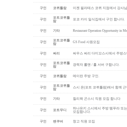
구인
코퀴틀람
이젠 필라테스 코퀴 지점에서 강사
포트코퀴틀
구인
포코 카이 일식집에서 구인 합니다.
람
구인
기타
Restaurant Operation Opportunity in M
포트코퀴틀
구인
GS Food 사원모집
람
구인
써리
싸우스 써리 다미꼬스시에서 주방스
포트코퀴틀
구인
경력자 롤맨 / 홀 서버 구합니다.
람
구인
코퀴틀람
메이란 주방 구인.
포트코퀴틀
구인
스시 온(포트 코퀴틀람)에서 함께 
람
구인
기타
칠리왁 곤스시 직원 모집 합니다
하나유키 스시에서 주방 템푸라 또는 핫
구인
포트무디
모집합니다.
구인
밴쿠버
창고 직원 모집