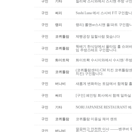
구인
기타
칠리왁 스시와에서 스시맨 주방 구
구인
써리
Sushi Luna 에서 스시바 F/T 구인합
구인
랭리
랭리) 롤맨or스시맨 풀/파트 구인합니
구인
코퀴틀람
제빵공장 일할사람 찾습니다
뚝배기 한식당에서 풀타임 홀 슈퍼
구인
코퀴틀람
임 주방스테프 구인합니다.
구인
화이트락
화이트롹 수시이와에서 수시맨/ 주방
(코퀴틀람센터) CM 치킨 코퀴틀람
구인
코퀴틀람
치킨) 구인합니다.
구인
버나비
새롭게 변화하는 토담에서 함께할 홀
구인
써리
[구인] 페인팅 회사에서 함께 일하실
구인
기타
NORI JAPANESE RESTAURAN
구인
코퀴틀람
코퀴틀람 미용실 체어 랜트
깔끔하고 안전한 이사 -------밴쿠버 무
구인
버나비