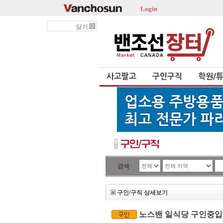
Login
닫기
사고팔고
구인구직
학원/
검색
구인/구직 상세보기
노스밴 일식당 구인중