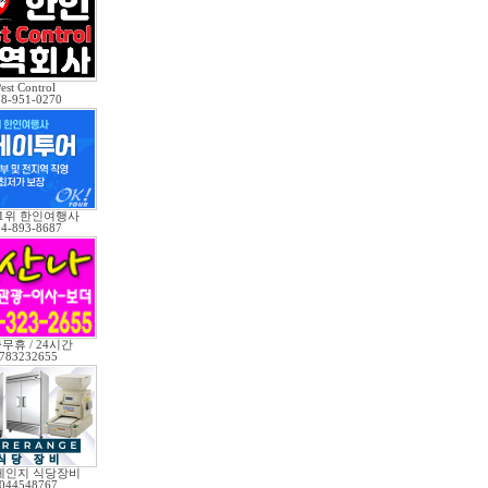
est Control
78-951-0270
 1위 한인여행사
04-893-8687
무휴 / 24시간
783232655
레인지 식당장비
044548767