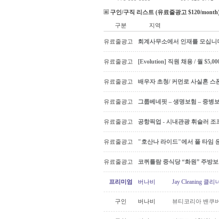
구인/구직 리스트 (유료줄광고 $120/month
구분
지역
유료줄광고
회계사무소에서 인재를 모십니다 Ac
유료줄광고
[Evolution] 직원 채용 / 월 $
유료줄광고
배우자 초청/ 커먼로 사실혼 스폰
유료줄광고
그룹베네핏 – 생명보험 – 중병
유료줄광고
공항픽업 - 시내관광 휘슬러 조프
유료줄광고
"호산나 라이드"에서 풀 타임 
유료줄광고
코퀴틀람 중식당 “화원” 주방
프리미엄
버나비
Jay Cleaning
구인
버나비
뷰티코리아 밴쿠버