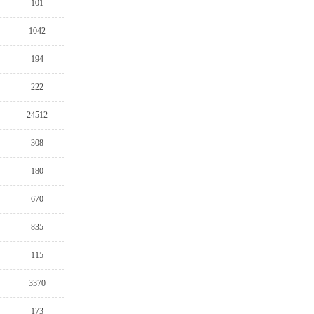
101
1042
194
222
24512
308
180
670
835
115
3370
173