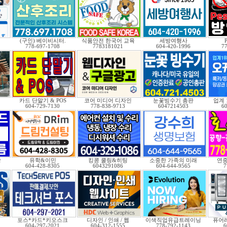
(구인) 베이비시터.
식품안전 한국어 교육
세방여행사
P
778-697-1708
7783181021
604-420-1996
7
카드 단말기 & POS
코어 미디어 디자인
눈꽃빙수기 총판
업계
604-729-7130
778-838-9713
6047214503
6
광
유학&이민
킹콩 쿨링&히팅
소중한 가족의 미래
연중
604-428-8305
6043291086
604-644-9565
7
포스*카드*키오스크
디자인 / 인쇄 / 웹
이색직업유급트레이닝
퓨어
604-297-2021
604-312-1555
778-792-1143
6