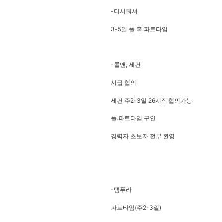
-디시워셔
3-5일 풀 혹 파트타임
-롤맨, 세컨
시급 협의
세컨 주2-3일 26시작 협의가능
풀.파트타임 구인
경력자 초보자 전부 환영
-템푸라
파트타임(주2-3일)