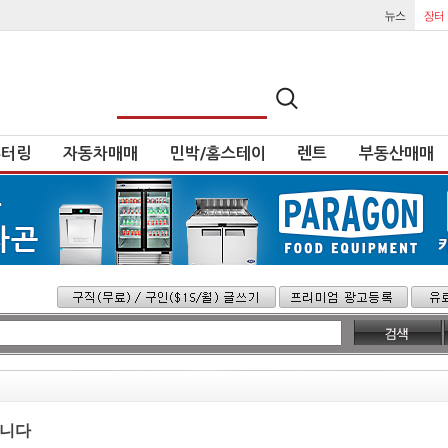
튜터링
자동차매매
민박/홈스테이
렌트
부동산매매
입니다