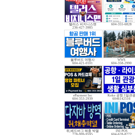
텔러스 비지니스맨
604-355-6828
236-427-3985
블루버드 여행사
WWS
604-421-0101
604-358-2990
ePayment Inc
Koko 공항.1일관
604-353-2939
6046142516
쥐,베드버그 해충 박멸
INI POS
778-999-9595
604-628-8772