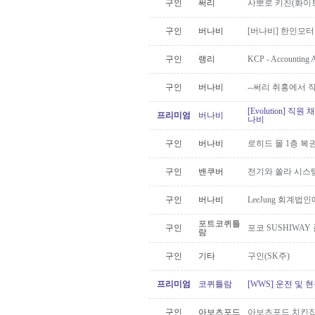
구인
써리
사뽀로 키친(화이
구인
버나비
[버나비] 한인모터스
구인
랭리
KCP - Accounti
구인
버나비
--써리 취홍에서 
[Evolution] 직
프리미엄
버나비
나비
구인
버나비
로히드 몰 1층 
구인
밴쿠버
전기와 쏠라 시스
구인
버나비
LeeJung 회계
포트코퀴틀
구인
포코 SUSHIWAY
람
구인
기타
구인(SK주)
프리미엄
코퀴틀람
[WWS] 운전 및 
구인
아보츠포드
아보츠포드 치킨집