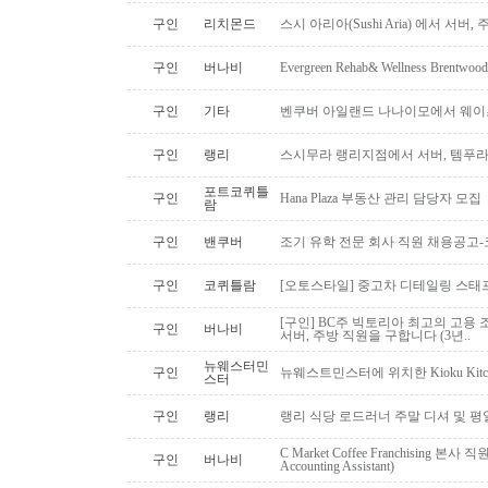
구인
리치몬드
스시 아리아(Sushi Aria) 에서 서버
구인
버나비
Evergreen Rehab& Wellness B
구인
기타
벤쿠버 아일랜드 나나이모에서 웨이
구인
랭리
스시무라 랭리지점에서 서버, 템푸라,
포트코퀴틀
구인
Hana Plaza 부동산 관리 담당자 모집
람
구인
밴쿠버
조기 유학 전문 회사 직원 채용공고
구인
코퀴틀람
[오토스타일] 중고차 디테일링 스태프 
[구인] BC주 빅토리아 최고의 고용 
구인
버나비
서버, 주방 직원을 구합니다 (3년..
뉴웨스터민
구인
뉴웨스트민스터에 위치한 Kioku Kitche
스터
구인
랭리
랭리 식당 로드러너 주말 디셔 및 평
C Market Coffee Franchising 본사 직원 채
구인
버나비
Accounting Assistant)