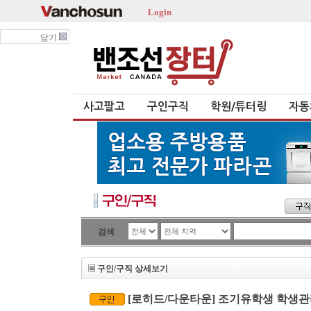
Login
닫기
사고팔고
구인구직
학원/튜터링
자동
검색
구인/구직 상세보기
[로히드/다운타운] 조기유학생 학생관