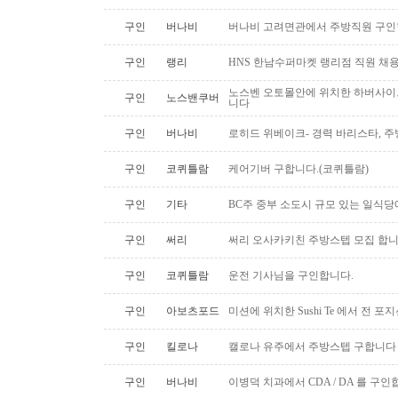
구인
버나비
버나비 고려면관에서 주방직원 구인
구인
랭리
HNS 한남수퍼마켓 랭리점 직원 채
노스벤 오토몰안에 위치한 하버사이
구인
노스밴쿠버
니다
구인
버나비
로히드 위베이크- 경력 바리스타, 
구인
코퀴틀람
케어기버 구합니다.(코퀴틀람)
구인
기타
BC주 중부 소도시 규모 있는 일식
구인
써리
써리 오사카키친 주방스텝 모집 합
구인
코퀴틀람
운전 기사님을 구인합니다.
구인
아보츠포드
미션에 위치한 Sushi Te 에서 전 
구인
킬로나
캘로나 유주에서 주방스텝 구합니다
구인
버나비
이병덕 치과에서 CDA / DA 를 구