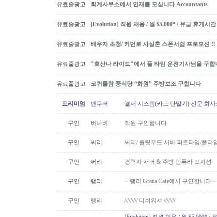
유료줄광고
회계사무소에서 인재를 모십니다 Accountants
유료줄광고
[Evolution] 직원 채용 / 월 $5,000* / 유급 휴
유료줄광고
배우자 초청/ 커먼로 사실혼 스폰서쉽 프로모션 !!
유료줄광고
"호산나 라이드"에서 풀 타임 운전기사님을 구합
유료줄광고
코퀴틀람 중식당 “화원” 주방보조 구합니다
프리미엄
밴쿠버
결재 시스템(카드 단말기) 전문 회사
구인
버나비
직원 구인합니다
구인
써리
써리/ 플릿우드 서버 파트타임/풀타
구인
써리
경력자 서버 & 주방 템퓨라 포지션
구인
랭리
-- 랭리 Gratia Cafe에서 구인합니다 --
구인
랭리
///////// 디쉬워셔 ////////