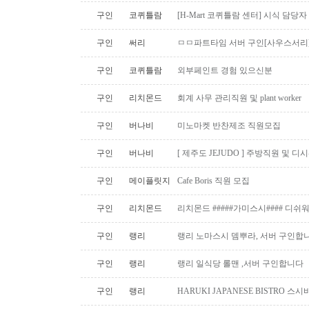
구인
코퀴틀람
[H-Mart 코퀴틀람 센터] 시식 담당
구인
써리
ㅁㅁ파트타임 서버 구인[사우스서리
구인
코퀴틀람
외부페인트 경험 있으신분
구인
리치몬드
회계 사무 관리직원 및 plant worker
구인
버나비
미노마켓 반찬제조 직원모집
구인
버나비
[ 제주도 JEJUDO ] 주방직원 및 
구인
메이플릿지
Cafe Boris 직원 모집
구인
리치몬드
리치몬드 #####가미스시#### 디쉬
구인
랭리
랭리 노마스시 뎀뿌라, 서버 구인합니
구인
랭리
랭리 일식당 롤맨 ,서버 구인합니다
구인
랭리
HARUKI JAPANESE BISTRO 