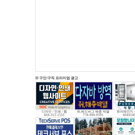
구인/구직 프리미엄 광고
디자인 / 인쇄 / 웹
쥐,베드버그 해충 박멸
퓨어레인지 
604-312-1555
778-999-9595
604454