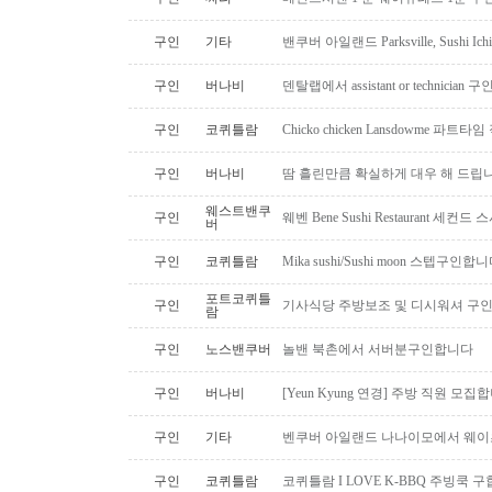
구인
기타
밴쿠버 아일랜드 Parksville, Sushi 
구인
버나비
덴탈랩에서 assistant or technician
구인
코퀴틀람
Chicko chicken Lansdowme 파
구인
버나비
땀 흘린만큼 확실하게 대우 해 드립니
웨스트밴쿠
구인
웨벤 Bene Sushi Restaurant 세컨
버
구인
코퀴틀람
Mika sushi/Sushi moon 스텝구인합니
포트코퀴틀
구인
기사식당 주방보조 및 디시워셔 구
람
구인
노스밴쿠버
놀밴 북촌에서 서버분구인합니다
구인
버나비
[Yeun Kyung 연경] 주방 직원 모집
구인
기타
벤쿠버 아일랜드 나나이모에서 웨이
구인
코퀴틀람
코퀴틀람 I LOVE K-BBQ 주빙쿡 