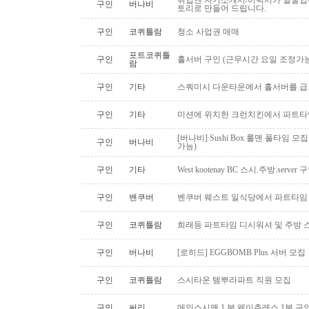
취업엔 자기소개서/이력서가 얼굴입니
구인
버나비
토리로 만들어 드립니다.
구인
코퀴틀람
청소 사업권 매매
포트코퀴틀
구인
홀서버 구인 (근무시간 요일 조정가능
람
구인
기타
스쿼미시 다운타운에서 홀서버를 급
구인
기타
미션에 위치한 크런치킨에서 파트타
[버나비] Sushi Box 롤맨 풀타임 모집
구인
버나비
가능)
구인
기타
West kootenay BC 스시.주방.serve
구인
밴쿠버
벤쿠버 웨스트 일식당에서 파트타임 스시맨
구인
코퀴틀람
희래등 파트타임 디시워셔 및 주방 
구인
버나비
[로히드] EGGBOMB Plus 서버 모집
구인
코퀴틀람
스시타운 템뿌라파트 직원 모집
구인
써리
메인스시맨 1 분 웨이츄레스 1분 