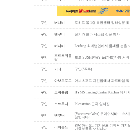
구인
버나비
로히드 몰 1층 복권센터 일하실분 
구인
밴쿠버
전기와 쏠라 시스템 전문 회사
구인
버나비
LeeJung 회계법인에서 함께할 분을
포트코퀴틀
구인
포코 SUSHIWAY 풀(파트)타임 서버
람
구인
기타
구인(SK주)
구인
아보츠포드
아보츠포드 치킨집에서 파트타임 직
구인
코퀴틀람
HYMS Trading Central Kitch
구인
포트무디
Inlet station 근처 일식집
[Vancouver West] 쿠미수시바---
구인
밴쿠버
집합니다!
안녕하세요.. 리치몬드 리버락 카지노
구인
리치몬드
가족분들을 모십니다...