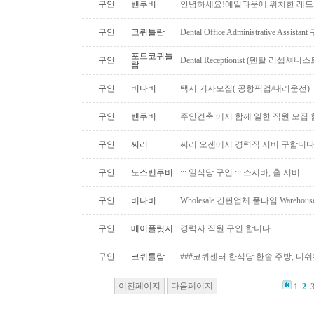
구인
밴쿠버
안녕하세요!예일타운에 위치한 레드
구인
코퀴틀람
Dental Office Administrative Assis
포트코퀴틀
구인
Dental Receptionist (덴탈 리셉
람
구인
버나비
택시 기사모집( 공항픽업/대리운전)
구인
밴쿠버
주안건축 에서 함께 일한 직원 모집 
구인
써리
써리 오젠에서 경력직 서버 구합니
구인
노스밴쿠버
::: 일식당 구인 ::: 스시바, 홀 서버
구인
버나비
Wholesale 간판업체 풀타임 Warehous
구인
메이플릿지
경력자 직원 구인 합니다.
구인
코퀴틀람
###코퀴센터 한식당 한솔 주방, 디쉬
이전페이지
다음페이지
1
2