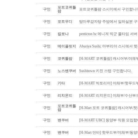
포트코퀴틀
구인
포트코퀴틀람 스시미에서 구인합니다. ( 
람
구인
포트무디
탕마루감자탕 주방에서 일하실분 구인
구인
킬로나
penticton bc 메니져 직군 풀타임 서
구인
메이플릿지
Aburiya Sushi, 아부리야 스시에
구인
코퀴틀람
[H-MART 코퀴틀람] 캐시어부/야
구인
노스밴쿠버
Sushitown 키친 스텝 구인합니다.
구인
기타
[H-MART 빅토리아] 야채부/핫푸
구인
리치몬드
[H-MART 리치몬드] 야채부/수산
포트코퀴틀
구인
[H-Mart 포트 코퀴틀람] 캐시어부
람
구인
밴쿠버
[H-MART UBC] 동양부 직원 모집합
구인
밴쿠버
[H-Mart 던바] 핫푸드부/야채부/동