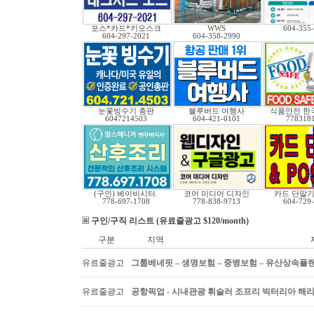
포스*카드*키오스크
WWS
604-355
604-297-2021
604-358-2990
눈꽃빙수기 총판
블루버드 여행사
식품안전 한
6047214503
604-421-0101
778318
(구인) 베이비시터.
코어 미디어 디자인
카드 단말기 
778-697-1708
778-838-9713
604-729
구인/구직 리스트 (유료줄광고 $120/month)
구분
지역
유료줄광고
그룹베네핏 – 생명보험 – 중병보험 – 유산상속플
유료줄광고
공항픽업 - 시내관광 휘슬러 조프리 빅터리아 해리슨온