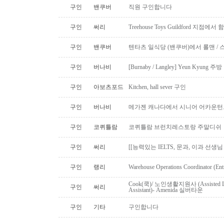
구인
밴쿠버
직원 구인합니다
구인
써리
Treehouse Toys Guildford 지점에
구인
밴쿠버
텐타츠 일식당 (밴쿠버)에서 롤맨 / 
구인
버나비
[Burnaby / Langley] Yeun Kyun
구인
아보츠포드
Kitchen, hall sever 구인
구인
버나비
메가젠 캐나다에서 시니어 어카운턴
구인
코퀴틀람
코퀴틀람 브런치레스토랑 주말디쉬
구인
써리
[[능력있는 IELTS, 문과, 이과 선생
구인
랭리
Warehouse Operations Coordinator (Ent
Cook(쿡)/ 노인생활지원사 (Assisted Li
구인
써리
Assistant)- Amenida 실버타운
구인
기타
구인합니다