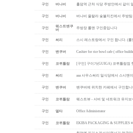
구인
버나비
홀덤역 근처 식당 주방안에서 같이 
구인
버나비
버나비 울랄라 숯불치킨에서 주방팀
웨스트밴쿠
구인
주방장 롤맨 구인중입니다
버
구인
써리
스시 레스토랑에서 구인 합니다. (롤맨
구인
밴쿠버
Cashier for rice bowl cafe ( office build
구인
코퀴틀람
[구인] 구이가(GUIGA) 코퀴틀람점 핫푸
구인
써리
aaa 사우스써리 일식당에서 스시맨이
구인
밴쿠버
밴쿠버에 위치한 카페에서 구인합니
구인
코퀴틀람
웨스트뷰 - 서버 및 네트워크 유지보
구인
델타
Office Administrator
구인
코퀴틀람
EKIBA PACKAGING & SUPPLI