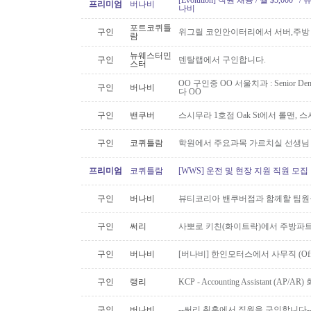
[Evolution] 직원 채용 / 월 $5,00
프리미엄
버나비
나비
포트코퀴틀
구인
위그릴 코인안이터리에서 서버,주방
람
뉴웨스터민
구인
덴탈랩에서 구인합니다.
스터
OO 구인중 OO 서울치과 : Senior Den
구인
버나비
다 OO
구인
밴쿠버
스시무라 1호점 Oak St에서 롤맨, 
구인
코퀴틀람
학원에서 주요과목 가르치실 선생님
프리미엄
코퀴틀람
[WWS] 운전 및 현장 지원 직원 모집
구인
버나비
뷰티코리아 밴쿠버점과 함께할 팀원
구인
써리
사뽀로 키친(화이트락)에서 주방파트
구인
버나비
[버나비] 한인모터스에서 사무직 (Off
구인
랭리
KCP - Accounting Assistant (A
구인
버나비
--써리 취홍에서 직원을 구인합니다-