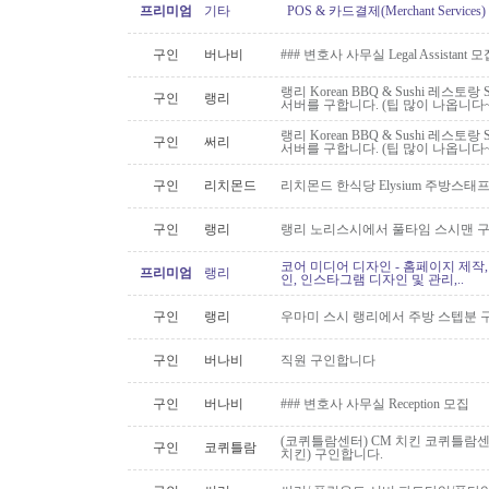
프리미엄
기타
POS & 카드결제(Merchant Servic
구인
버나비
### 변호사 사무실 Legal Assistant 
랭리 Korean BBQ & Sushi 레스토
구인
랭리
서버를 구합니다. (팁 많이 나옵니다~
랭리 Korean BBQ & Sushi 레스토
구인
써리
서버를 구합니다. (팁 많이 나옵니다~
구인
리치몬드
리치몬드 한식당 Elysium 주방스태
구인
랭리
랭리 노리스시에서 풀타임 스시맨 
코어 미디어 디자인 - 홈페이지 제작,
프리미엄
랭리
인, 인스타그램 디자인 및 관리,..
구인
랭리
우마미 스시 랭리에서 주방 스텝분 
구인
버나비
직원 구인합니다
구인
버나비
### 변호사 사무실 Reception 모집
(코퀴틀람센터) CM 치킨 코퀴틀람
구인
코퀴틀람
치킨) 구인합니다.