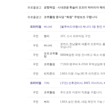
유료줄광고
공항픽업 - 시내관광 휘슬러 조프리 빅터리아 해리슨온
유료줄광고
코퀴틀람 중식당 “화원” 주방보조 구합니다
프리미엄
버나비
[블루버드여행사] 캐나다 1등 한인 
구인
랭리
AFC 스시 파트타임 구인
로히드 한남몰에 새롭게 오픈하는 올
구인
버나비
모십니다
포트코퀴틀
구인
$$$$복잡한 과정 건너뛰고 최소 비
람
구인
코퀴틀람
!!!2026 밴쿠버 K-FISH 무역상담회
구인
리치몬드
LMIA 지원 가능| BC주 리치몬드 
프리미엄
기타
(구인) 산후관리사, RMT, 마사지사
구인
코퀴틀람
푸드코트 카운터 직원을 구합니다.
구인
써리
LMIA 승인 완료, 네임 체인지 가능 |