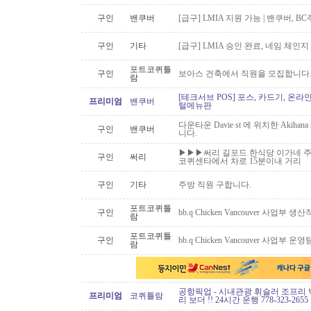
구인
밴쿠버
[급구] LMIA 지원 가능 | 밴쿠버, 
구인
기타
[급구] LMIA 승인 완료, 네임 체인지 
포트코퀴틀
구인
보아스 건축에서 직원을 모집합니다
람
[테크서브 POS] 포스, 카드기, 온라
프리미엄
밴쿠버
털메뉴판
다운타운 Davie st 에 위치한 Akiha
구인
밴쿠버
니다.
▶▶▶써리 길포드 한식당 이가네 주
구인
써리
코퀴센타에서 차로 15분이내 거리
구인
기타
주방 직원 구합니다.
포트코퀴틀
구인
bb.q Chicken Vancouver 사업부
람
포트코퀴틀
구인
bb.q Chicken Vancouver 사업부
람
공항픽업 - 시내관광 휘슬러 조프리 
프리미엄
코퀴틀람
리 보더 !! 24시간 운행 778-323-2655