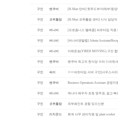
구인
밴쿠버
[H-Mart 던바] 핫푸드부/야채부/동
구인
코퀴틀람
[H-Mart 코퀴틀람 센터] 시식 담당
구인
버나비
[프로옴니스 텔레콤] 파트타임 직원
구인
버나비
[버나비덴탈랩] Admin Assistant/Recept
구인
버나비
이레운송(YIREH MOVING) 구인 
구인
밴쿠버
밴쿠버 최고의 한식당 수라 디쉬워셔
구인
써리
ㅁㅁ파트타임 서버 구인[사우스서리
구인
밴쿠버
Business Operations Assista
구인
버나비
캐나다 배우자 초청 영주권, 쉽고 빠
구인
코퀴틀람
외부페인트 경험 있으신분
구인
리치몬드
회계 사무 관리직원 및 plant worker