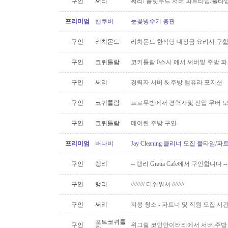
구인
써리
써리/ 플릿우드 서버 파트타임/풀타
프리미엄
밴쿠버
눈꽃빙수기 총판
구인
리치몬드
리치몬드 한식당 대장금 요리사 구
구인
코퀴틀람
코키틀람 0스시 에서 써버및 주방 
구인
써리
경력자 서버 & 주방 템퓨라 포지션
구인
코퀴틀람
프로무빙에서 경력자및 신입 무버 
구인
코퀴틀람
메이란 주방 구인.
프리미엄
버나비
Jay Cleaning 클리너 모집 풀타임/
구인
랭리
-- 랭리 Gratia Cafe에서 구인합니다 --
구인
랭리
///////// 디쉬워셔 ////////
구인
써리
지붕 청소 - 파트너 및 직원 모집 시간당
포트코퀴틀
구인
위그릴 코인안이터리에서 서버,주방