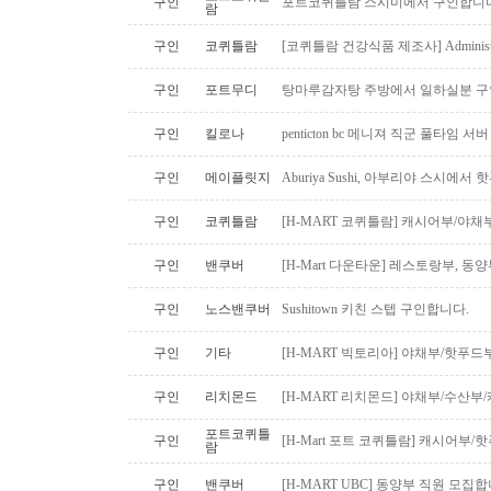
구인
포트코퀴틀람 스시미에서 구인합니다. ( 
람
구인
코퀴틀람
[코퀴틀람 건강식품 제조사] Administrato
구인
포트무디
탕마루감자탕 주방에서 일하실분 구인
구인
킬로나
penticton bc 메니져 직군 풀타임 서
구인
메이플릿지
Aburiya Sushi, 아부리야 스시에
구인
코퀴틀람
[H-MART 코퀴틀람] 캐시어부/야
구인
밴쿠버
[H-Mart 다운타운] 레스토랑부, 
구인
노스밴쿠버
Sushitown 키친 스텝 구인합니다.
구인
기타
[H-MART 빅토리아] 야채부/핫푸
구인
리치몬드
[H-MART 리치몬드] 야채부/수산
포트코퀴틀
구인
[H-Mart 포트 코퀴틀람] 캐시어부
람
구인
밴쿠버
[H-MART UBC] 동양부 직원 모집합