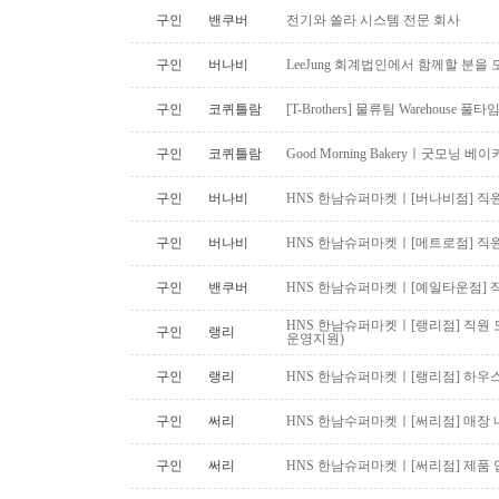
구인
밴쿠버
전기와 쏠라 시스템 전문 회사
구인
버나비
LeeJung 회계법인에서 함께할 분을
구인
코퀴틀람
[T-Brothers] 물류팀 Warehouse 
구인
코퀴틀람
Good Morning Bakeryㅣ굿모닝
구인
버나비
HNS 한남슈퍼마켓ㅣ[버나비점] 직원
구인
버나비
HNS 한남슈퍼마켓ㅣ[메트로점] 직원
구인
밴쿠버
HNS 한남슈퍼마켓ㅣ[예일타운점] 
HNS 한남슈퍼마켓ㅣ[랭리점] 직원 
구인
랭리
운영지원)
구인
랭리
HNS 한남슈퍼마켓ㅣ[랭리점] 하우
구인
써리
HNS 한남수퍼마켓ㅣ[써리점] 매장 
구인
써리
HNS 한남슈퍼마켓ㅣ[써리점] 제품 