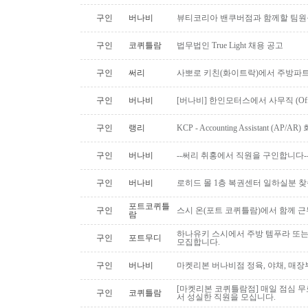
구인
버나비
뷰티코리아 밴쿠버점과 함께할 팀원
구인
코퀴틀람
법무법인 True Light 채용 공고
구인
써리
사뽀로 키친(화이트락)에서 주방파트
구인
버나비
[버나비] 한인모터스에서 사무직 (Off
구인
랭리
KCP - Accounting Assistant (A
구인
버나비
--써리 취홍에서 직원을 구인합니다-
구인
버나비
로히드 몰 1층 복권센터 일하실분 
포트코퀴틀
구인
스시 온(포트 코퀴틀람)에서 함께 
람
하나유키 스시에서 주방 템푸라 또는 핫
구인
포트무디
모집합니다.
구인
버나비
마켓리본 버나비점 정육, 야채, 매장
[마켓리본 코퀴틀람점] 매일 점심 무료 
구인
코퀴틀람
서 성실한 직원을 모십니다.