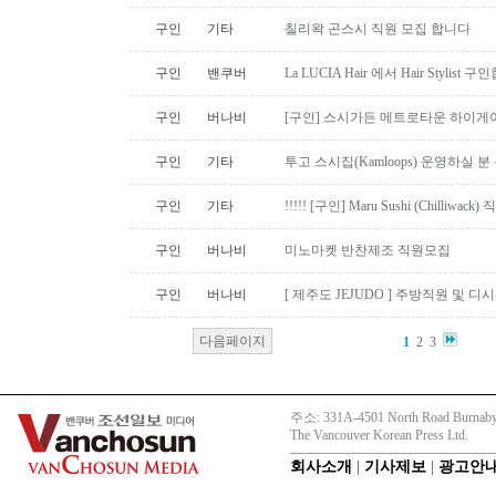
구인
기타
칠리왁 곤스시 직원 모집 합니다
구인
밴쿠버
La LUCIA Hair 에서 Hair Stylist 
구인
버나비
[구인] 스시가든 메트로타운 하이게
구인
기타
투고 스시집(Kamloops) 운영하실 
구인
기타
!!!!! [구인] Maru Sushi (Chilliwack)
구인
버나비
미노마켓 반찬제조 직원모집
구인
버나비
[ 제주도 JEJUDO ] 주방직원 및 
다음페이지
1
2
3
주소: 331A-4501 North Road Burnaby
The Vancouver Korean Press Ltd.
회사소개
|
기사제보
|
광고안