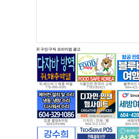
구인/구직 프리미엄 광고
쥐,베드버그 해충 박멸
식품안전 한국어 교육
블루버드 
778-999-9595
7783181021
604-421
킹콩 쿨링&히팅
디자인 / 인쇄 / 웹
세방여
6043291086
604-312-1555
604-420