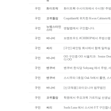
람
구인
화이트락
화이트롹 수시이와에서 수시맨/ 주방
구인
코퀴틀람
Coquitlam에 위치한 Kwon Cabi
뉴웨스터민
구인
덴탈랩에서 구인합니다.
스터
구인
버나비
브랜트우드 #CHIBOP에서 주방스탶
구인
써리
[구인] 페인팅 회사에서 함께 일하실
OO 구인중 OO 서울치과 : Senior Den
구인
버나비
다 OO
구인
밴쿠버
밴쿠버 한식당 Sohyang 애서 주방,
구인
밴쿠버
스시무라 1호점 Oak St에서 롤맨, 
구인
버나비
[신규채용] 파이오니어 법무법인
구인
코퀴틀람
학원에서 주요과목 가르치실 선생님
구인
써리
Sushi Luna 에서 스시바 F/T 구인합