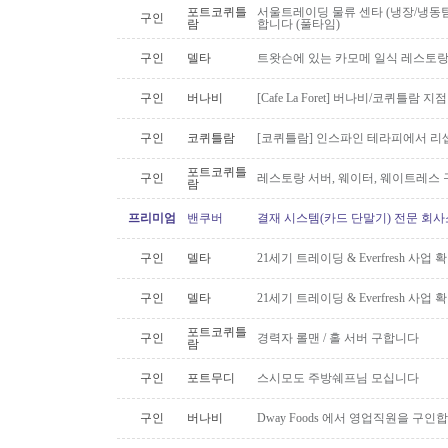
포트코퀴틀
서울트레이딩 물류 센타 (냉장/냉동팀
구인
람
합니다 (풀타임)
구인
델타
트왓슨에 있는 카모메 일식 레스토랑
구인
버나비
[Cafe La Foret] 버나비/코퀴틀람 
구인
코퀴틀람
[코퀴틀람] 인스파인 테라피에서 리
포트코퀴틀
구인
레스토랑 서버, 웨이터, 웨이트레스
람
프리미엄
밴쿠버
결재 시스템(카드 단말기) 전문 회사
구인
델타
21세기 트레이딩 & Everfresh 사
구인
델타
21세기 트레이딩 & Everfresh 사
포트코퀴틀
구인
경력자 롤맨 / 홀 서버 구합니다
람
구인
포트무디
스시모도 주방쉐프님 모십니다
구인
버나비
Dway Foods 에서 영업직원을 구인