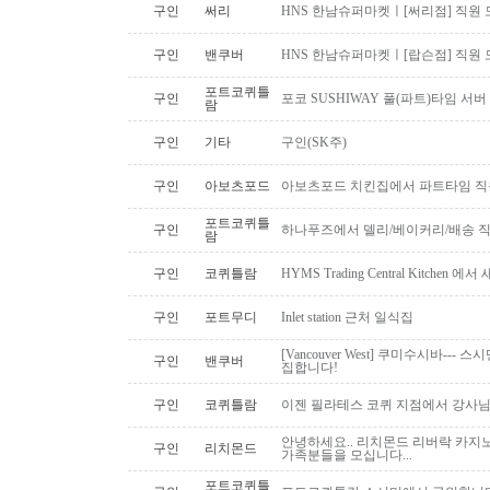
구인
써리
HNS 한남슈퍼마켓ㅣ[써리점] 직원 
구인
밴쿠버
HNS 한남슈퍼마켓ㅣ[랍슨점] 직원 모
포트코퀴틀
구인
포코 SUSHIWAY 풀(파트)타임 서버
람
구인
기타
구인(SK주)
구인
아보츠포드
아보츠포드 치킨집에서 파트타임 직
포트코퀴틀
구인
하나푸즈에서 델리/베이커리/배송 
람
구인
코퀴틀람
HYMS Trading Central Kitch
구인
포트무디
Inlet station 근처 일식집
[Vancouver West] 쿠미수시바---
구인
밴쿠버
집합니다!
구인
코퀴틀람
이젠 필라테스 코퀴 지점에서 강사
안녕하세요.. 리치몬드 리버락 카지노
구인
리치몬드
가족분들을 모십니다...
포트코퀴틀