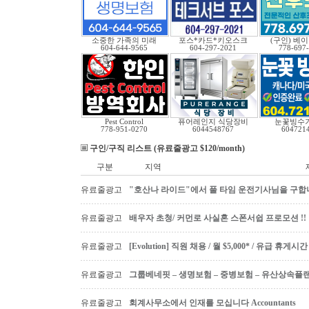
소중한 가족의 미래
포스*카드*키오스크
(구인) 베
604-644-9565
604-297-2021
778-697
Pest Control
퓨어레인지 식당장비
눈꽃빙수기
778-951-0270
6044548767
604721
구인/구직 리스트 (유료줄광고 $120/month)
구분
지역
유료줄광고
"호산나 라이드"에서 풀 타임 운전기사님을 구합
유료줄광고
배우자 초청/ 커먼로 사실혼 스폰서쉽 프로모션 !!
유료줄광고
[Evolution] 직원 채용 / 월 $5,000* / 유급 휴
유료줄광고
그룹베네핏 – 생명보험 – 중병보험 – 유산상속플
유료줄광고
회계사무소에서 인재를 모십니다 Accountants