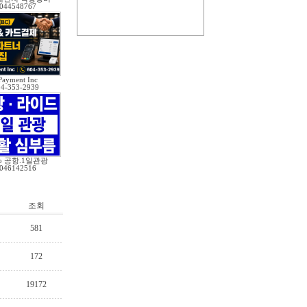
044548767
Payment Inc
04-353-2939
o 공항.1일관광
046142516
조회
581
172
19172