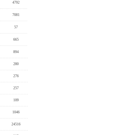
4792
7081
57
665
894
280
276
257
109
1046
24516