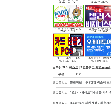
604-312-1555
604-628-8772
식품안전 한국어 교육
텔러스 비지니스
7783181021
236-427-3985
카드 단말기 & POS
업계 1위 한인여행
604-729-7130
604-893-8687
구인/구직 리스트 (유료줄광고 $120/month
구분
지역
유료줄광고
공항픽업 - 시내관광 휘슬러 조프
유료줄광고
"호산나 라이드"에서 풀 타임 
유료줄광고
[Evolution] 직원 채용 / 월 $