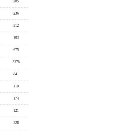
205
236
312
193
675
3378
841
119
174
121
228