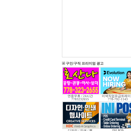
구인/구직 프리미엄 광고
연중무휴 / 24시간
이색직업유급트레이
7783232655
778-792-1143
디자인 / 인쇄 / 웹
INI POS