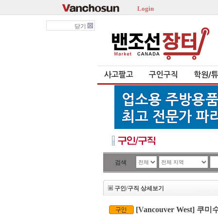
Login
닫기
사고팔고
구인구직
학원/
검색
구인/구직 상세보기
[Vancouver West]