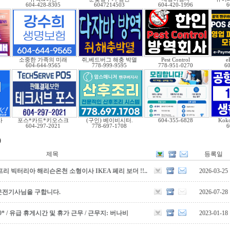
604-428-8305
6047214503
604-420-1996
6
맨
소중한 가족의 미래
쥐,베드버그 해충 박멸
Pest Control
e
604-644-9565
778-999-9595
778-951-0270
6
사
포스*카드*키오스크
(구인) 베이비시터.
604-355-6828
Kok
604-297-2021
778-697-1708
6
)
제목
등록일
리 빅터리아 해리슨온천 소형이사 IKEA 페리 보더 !!..
2026-03-25
운전기사님을 구합니다.
2026-07-28
5,000* / 유급 휴게시간 및 휴가 근무 / 근무지: 버나비
2023-01-18