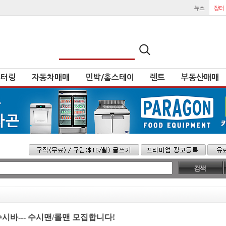
튜터링
자동차매매
민박/홈스테이
렌트
부동산매매
 쿠미수시바--- 수시맨/롤맨 모집합니다!