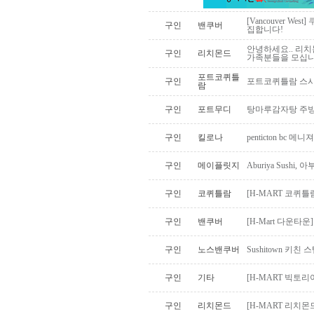
[Vancouver W
구인
밴쿠버
집합니다!
안녕하세요.. 리치
구인
리치몬드
가족분들을 모십니다
포트코퀴틀
구인
포트코퀴틀람 스시미에
람
구인
포트무디
탕마루감자탕 주방
구인
킬로나
penticton bc
구인
메이플릿지
Aburiya Sus
구인
코퀴틀람
[H-MART 코퀴
구인
밴쿠버
[H-Mart 다운타
구인
노스밴쿠버
Sushitown 키친
구인
기타
[H-MART 빅토
구인
리치몬드
[H-MART 리치