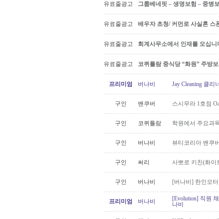
유료줄광고
그룹베네핏 – 생명보험 – 중병
유료줄광고
배우자 초청/ 커먼로 사실혼 스폰
유료줄광고
회계사무소에서 인재를 모십니다 Ac
유료줄광고
코퀴틀람 중식당 “화원” 주방
프리미엄
버나비
Jay Cleaning
구인
밴쿠버
스시무라 1호점 Oa
구인
코퀴틀람
학원에서 주요과목
구인
버나비
뷰티코리아 밴쿠버
구인
써리
사뽀로 키친(화이
구인
버나비
[버나비] 한인모터스
[Evolution] 직
프리미엄
버나비
나비