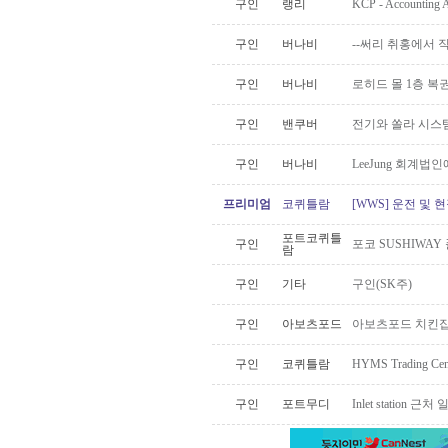
구인
랭리
KCP - Accounti
구인
버나비
--써리 취홍에서 
구인
버나비
로히드 몰 1층 
구인
밴쿠버
전기와 쏠라 시스
구인
버나비
LeeJung 회계
프리미엄
코퀴틀람
[WWS] 운전 및 
포트코퀴틀
구인
포코 SUSHIWAY
람
구인
기타
구인(SK주)
구인
아보츠포드
아보츠포드 치킨집
구인
코퀴틀람
HYMS Trading 
구인
포트무디
Inlet station 근