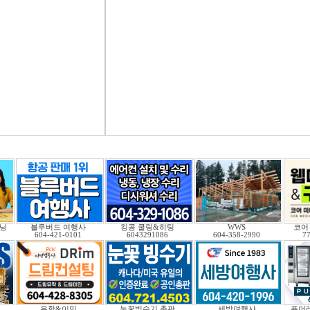
닝
블루버드 여행사
킹콩 쿨링&히팅
WWS
코어
604-421-0101
6043291086
604-358-2990
7
유학&이민
눈꽃빙수기 총판
세방여행사
퓨어