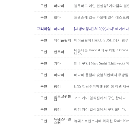
구인
버나비
블루버드 이민 컨설팅! 기다림의 불
구인
델타
트왓슨에 있는 카모메 일식 레스토랑
프리미엄
버나비
[세방여행사] 8/12(수)까지! 에어캐나
구인
메이플릿지
메이플릿지 HAKO SUSHI에서 템
다운타운 Davie st 에 위치한 Akiha
구인
밴쿠버
니다.
구인
기타
!!!!! [구인] Maru Sushi (Chilliwack)
구인
버나비
버나비 울랄라 숯불치킨에서 주방팀
구인
랭리
HNS 한남수퍼마켓 랭리점 직원 채
포트코퀴틀
구인
포코 카이 일식집에서 구인 합니다.
람
구인
랭리
랭리 카이 일식집에서 구인합니다.
뉴웨스터민
구인
뉴웨스트민스터에 위치한 Kioku Kitche
스터