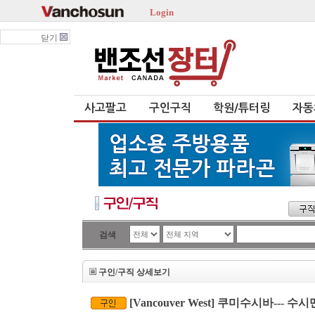
Login
닫기
사고팔고
구인구직
학원/튜터링
자동
검색
구인/구직 상세보기
[Vancouver West] 쿠미수시바---