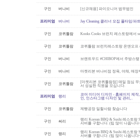
구인
버나비
[신규채용] 파이오니어 법무법인
프리미엄
버나비
Jay Cleaning 클리너 모집 풀타임/
구인
코퀴틀람
Kooks Cooks 브런치 레스토랑에서 s
구인
코퀴틀람
코퀴틀람 브런치레스토랑 온앤오프 
구인
버나비
브랜트우드 #CHIBOP에서 주방스탶
구인
버나비
마켓리본 버나비점 정육, 야채, 매장
[마켓리본 코퀴틀람점] 매일 점심 무료 
구인
코퀴틀람
서 성실한 직원을 모십니다.
코어 미디어 디자인 - 홈페이지 제작,
프리미엄
랭리
인, 인스타그램 디자인 및 관리,..
구인
코퀴틀람
제빵공장 일할사람 찾습니다
랭리 Korean BBQ & Sushi 레스토
구인
써리
서버를 구합니다. (팁 많이 나옵니다~
랭리 Korean BBQ & Sushi 레스토
구인
랭리
서버를 구합니다. (팁 많이 나옵니다~