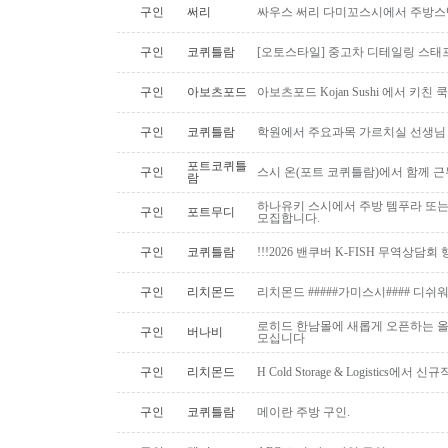
구인
써리
싸우스 써리 다미꼬스시에서 주방스
구인
코퀴틀람
[오토스타일] 중고차 디테일링 스태프 
구인
아보츠포드
아보츠포드 Kojan Sushi 에서 키친
구인
코퀴틀람
학원에서 주요과목 가르치실 선생님
포트코퀴틀
구인
스시 온(포트 코퀴틀람)에서 함께 
람
하나유키 스시에서 주방 템푸라 또는 핫
구인
포트무디
모집합니다.
구인
코퀴틀람
!!!2026 밴쿠버 K-FISH 무역상담회
구인
리치몬드
리치몬드 #####가미스시#### 디쉬
로히드 한남몰에 새롭게 오픈하는 올
구인
버나비
모십니다
구인
리치몬드
H Cold Storage & Logistics에
구인
코퀴틀람
메이란 주방 구인.