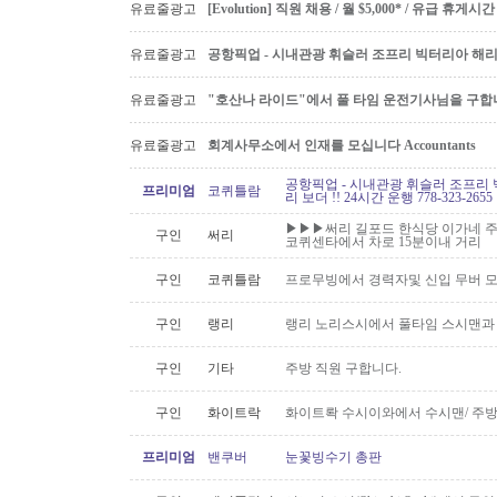
유료줄광고
[Evolution] 직원 채용 / 월 $5,000* / 유급 휴
유료줄광고
공항픽업 - 시내관광 휘슬러 조프리 빅터리아 해리슨온
유료줄광고
"호산나 라이드"에서 풀 타임 운전기사님을 구합
유료줄광고
회계사무소에서 인재를 모십니다 Accountants
공항픽업 - 시내관광 휘슬러 조프리 
프리미엄
코퀴틀람
리 보더 !! 24시간 운행 778-323-2655
▶▶▶써리 길포드 한식당 이가네 주
구인
써리
코퀴센타에서 차로 15분이내 거리
구인
코퀴틀람
프로무빙에서 경력자및 신입 무버 
구인
랭리
랭리 노리스시에서 풀타임 스시맨과
구인
기타
주방 직원 구합니다.
구인
화이트락
화이트롹 수시이와에서 수시맨/ 주방
프리미엄
밴쿠버
눈꽃빙수기 총판