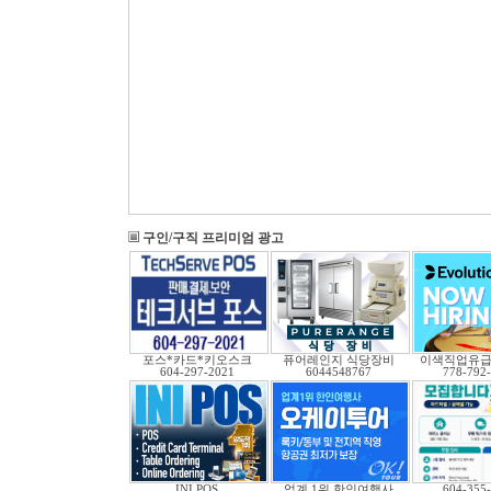
구인/구직 프리미엄 광고
포스*카드*키오스크
퓨어레인지 식당장비
이색직업유
604-297-2021
6044548767
778-792
INI POS
업계 1위 한인여행사
604-355