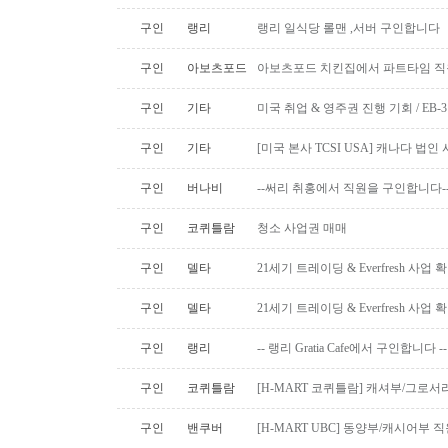
구인
랭리
랭리 일식당 롤맨 ,서버 구인합니다
구인
아보츠포드
아보츠포드 치킨집에서 파트타임 직
구인
기타
미국 취업 & 영주권 진행 기회 / EB
구인
기타
[미국 본사 TCSI USA] 캐나다 법
구인
버나비
--써리 취홍에서 직원을 구인합니다-
구인
코퀴틀람
청소 사업권 매매
구인
델타
21세기 트레이딩 & Everfresh 사
구인
델타
21세기 트레이딩 & Everfresh 사
구인
랭리
-- 랭리 Gratia Cafe에서 구인합니다 --
구인
코퀴틀람
[H-MART 코퀴틀람] 캐셔부/그로
구인
밴쿠버
[H-MART UBC] 동양부/캐시어부 