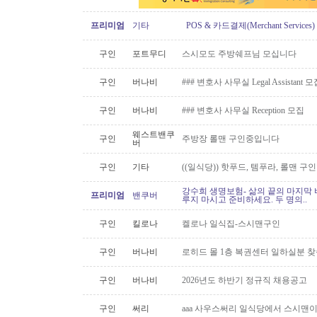
프리미엄
기타
POS & 카드결제(Merchant Servic
구인
포트무디
스시모도 주방쉐프님 모십니다
구인
버나비
### 변호사 사무실 Legal Assistant 
구인
버나비
### 변호사 사무실 Reception 모집
웨스트밴쿠
구인
주방장 롤맨 구인중입니다
버
구인
기타
((일식당)) 핫푸드, 템푸라, 롤맨 
강수희 생명보험- 삶의 끝의 마지막 
프리미엄
밴쿠버
루지 마시고 준비하세요. 두 명의..
구인
킬로나
켈로나 일식집-스시맨구인
구인
버나비
로히드 몰 1층 복권센터 일하실분 
구인
버나비
2026년도 하반기 정규직 채용공고
구인
써리
aaa 사우스써리 일식당에서 스시맨이