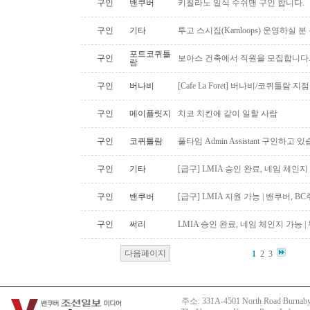
구인
밴쿠버
키칠라노 일식 수쉬맨 구인 합니다.
구인
기타
투고 스시집(Kamloops) 운영하실 
포트코퀴틀
구인
보아스 건축에서 직원을 모집합니다
람
구인
버나비
[Cafe La Foret] 버나비/코퀴틀람 
구인
메이플릿지
치코 치킨에 같이 일할 사람
구인
코퀴틀람
풀타임 Admin Assistant 구인하고 
구인
기타
[급구] LMIA 승인 완료, 네임 체인지 
구인
밴쿠버
[급구] LMIA 지원 가능 | 밴쿠버, 
구인
써리
LMIA 승인 완료, 네임 체인지 가능 |
다음페이지
1
2
3
주소: 331A-4501 North Road Burnaby