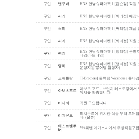
구인
밴쿠버
HNS 한남슈퍼마켓ㅣ[랍슨점] 직원 모
구인
써리
HNS 한남수퍼마켓ㅣ[써리점] 매장 
구인
써리
HNS 한남슈퍼마켓ㅣ[써리점] 제품 
구인
써리
HNS 한남슈퍼마켓ㅣ[써리점] 직원 
HNS 한남슈퍼마켓ㅣ[랭리점] 운영지
구인
랭리
타임/파트타임)
HNS 한남슈퍼마켓ㅣ[랭리점] 직원 
구인
랭리
운영지원/붕어빵 담당자)
구인
코퀴틀람
[T-Brothers] 물류팀 Warehouse 
아보츠 포드 - 브런치 레스토랑에서 주
구인
아보츠포드
워셔를 확충합니다.
구인
버나비
직원 구인합니다
리치몬드에 위치한 식품 무역 도매
구인
리치몬드
다. (물류)
웨스트밴쿠
구인
###웨밴 메가스시에서 주방직원구합
버