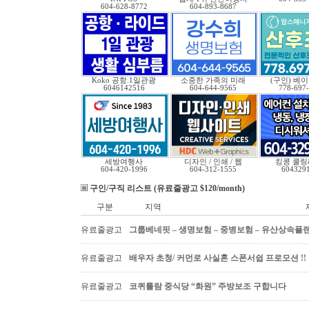
604-628-8772
604-893-8687
Koko 공항.1일관광
소중한 가족의 미래
(구인) 베
6046142516
604-644-9565
778-697
세방여행사
디자인 / 인쇄 / 웹
킹콩 쿨링
604-420-1996
604-312-1555
604329
구인/구직 리스트 (유료줄광고 $120/month)
구분
지역
유료줄광고
그룹베네핏 – 생명보험 – 중병보험 – 유산상속플
유료줄광고
배우자 초청/ 커먼로 사실혼 스폰서쉽 프로모션 !!
유료줄광고
코퀴틀람 중식당 “화원” 주방보조 구합니다