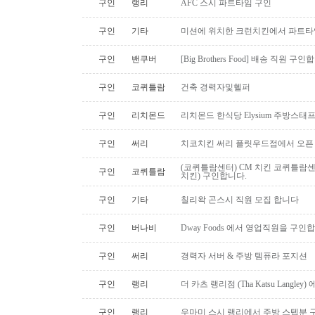
구인
랭리
AFC 스시 파트타임 구인
구인
기타
미션에 위치한 크런치킨에서 파트타
구인
밴쿠버
[Big Brothers Food] 배송 직원 구
구인
코퀴틀람
건축 경력자및헬퍼
구인
리치몬드
리치몬드 한식당 Elysium 주방스태
구인
써리
치코치킨 써리 플릿우드점에서 오픈
(코퀴틀람센터) CM 치킨 코퀴틀람
구인
코퀴틀람
치킨) 구인합니다.
구인
기타
칠리왁 곤스시 직원 모집 합니다
구인
버나비
Dway Foods 에서 영업직원을 구인
구인
써리
경력자 서버 & 주방 템퓨라 포지션
구인
랭리
더 카츠 랭리점 (Tha Katsu Langl
구인
랭리
우마미 스시 랭리에서 주방 스텝분 