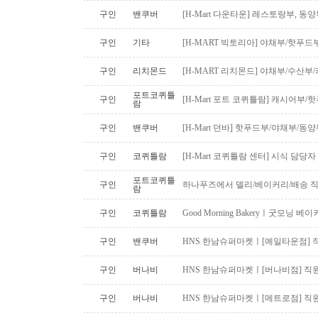
구인
밴쿠버
[H-Mart 다운타운] 레스토랑부, 
구인
기타
[H-MART 빅토리아] 야채부/핫푸
구인
리치몬드
[H-MART 리치몬드] 야채부/수산
포트코퀴틀
구인
[H-Mart 포트 코퀴틀람] 캐시어부
람
구인
밴쿠버
[H-Mart 던바] 핫푸드부/야채부/동
구인
코퀴틀람
[H-Mart 코퀴틀람 센터] 시식 담당
포트코퀴틀
구인
하나푸즈에서 델리/베이커리/배송 
람
구인
코퀴틀람
Good Morning Bakeryㅣ굿모닝
구인
밴쿠버
HNS 한남슈퍼마켓ㅣ[예일타운점] 
구인
버나비
HNS 한남슈퍼마켓ㅣ[버나비점] 직원
구인
버나비
HNS 한남슈퍼마켓ㅣ[메트로점] 직원