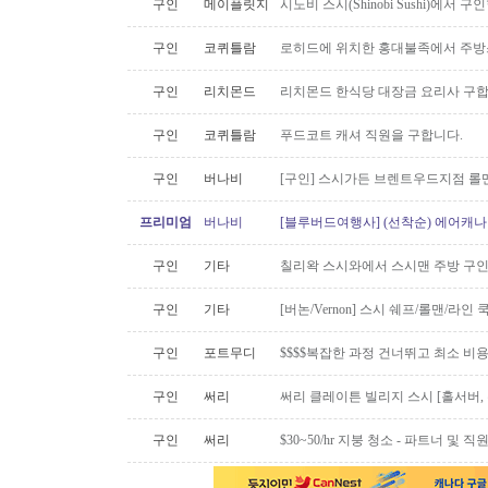
구인
메이플릿지
시노비 스시(Shinobi Sushi)에서 구
구인
코퀴틀람
로히드에 위치한 홍대불족에서 주방스
구인
리치몬드
리치몬드 한식당 대장금 요리사 구
구인
코퀴틀람
푸드코트 캐셔 직원을 구합니다.
구인
버나비
[구인] 스시가든 브렌트우드지점 롤맨
프리미엄
버나비
[블루버드여행사] (선착순) 에어캐나다
구인
기타
칠리왁 스시와에서 스시맨 주방 구
구인
기타
[버논/Vernon] 스시 쉐프/롤맨/라인 쿡 
구인
포트무디
$$$$복잡한 과정 건너뛰고 최소 비
구인
써리
써리 클레이튼 빌리지 스시 [홀서버,
구인
써리
$30~50/hr 지붕 청소 - 파트너 및 직원 