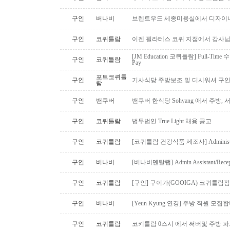
구인
버나비
브렌트우드 세종미용실에서 디자이너
구인
코퀴틀람
이젠 필라테스 코퀴 지점에서 강사
[JM Education 코퀴틀람] Full-Time 
구인
코퀴틀람
Pay
포트코퀴틀
구인
기사식당 주방보조 및 디시워셔 구
람
구인
밴쿠버
밴쿠버 한식당 Sohyang 애서 주방,
구인
코퀴틀람
법무법인 True Light 채용 공고
구인
코퀴틀람
[코퀴틀람 건강식품 제조사] Administrato
구인
버나비
[버나비덴탈랩] Admin Assistant/Recept
구인
코퀴틀람
[구인] 구이가(GOOIGA) 코퀴틀람점 핫
구인
버나비
[Yeun Kyung 연경] 주방 직원 모집합
구인
코퀴틀람
코키틀람 0스시 에서 써버및 주방 