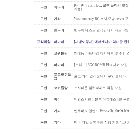
[버나비] Sushi Box 롤맨 풀타임 모집
구인
버나비
가능)
구인
기타
West kootenay BC 스시.주방.serve
구인
밴쿠버
벤쿠버 웨스트 일식당에서 파트타임 스시맨
프리미엄
버나비
[세방여행사] 에어캐나다 역대급 한국행
구인
코퀴틀람
희래등 파트타임 디시워셔 및 주방 
구인
버나비
[로히드] EGGBOMB Plus 서버 모집
포트코퀴틀
구인
포코 카이 일식집에서 구인 합니다.
람
구인
코퀴틀람
스시타운 템뿌라파트 직원 모집
구인
써리
메인스시맨 1 분 웨이츄레스 1분 
구인
기타
밴쿠버 아일랜드 Parksville, Sushi 
구인
기타
미국 취업 & 영주권 진행 기회 / EB