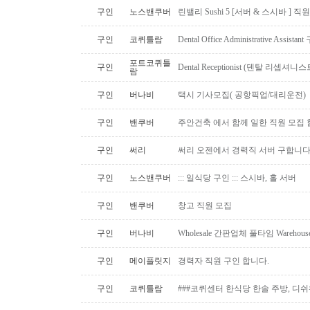
구인
노스밴쿠버
린밸리 Sushi 5 [서버 & 스시바 ] 
구인
코퀴틀람
Dental Office Administrative Assis
포트코퀴틀
구인
Dental Receptionist (덴탈 리셉
람
구인
버나비
택시 기사모집( 공항픽업/대리운전)
구인
밴쿠버
주안건축 에서 함께 일한 직원 모집 
구인
써리
써리 오젠에서 경력직 서버 구합니
구인
노스밴쿠버
::: 일식당 구인 ::: 스시바, 홀 서버
구인
밴쿠버
창고 직원 모집
구인
버나비
Wholesale 간판업체 풀타임 Warehous
구인
메이플릿지
경력자 직원 구인 합니다.
구인
코퀴틀람
###코퀴센터 한식당 한솔 주방, 디쉬