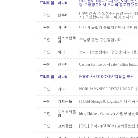
HDC웹&그래픽스-디자인&하이엔드 
프리미엄
버나비
팅-구글광고에서 우체국 광고전단 
[미텍 건축] 상업&주거공간 공사 기
구인
밴쿠버
자) 구인합니다. 워크 퍼밋 소지자
구인
버나비
버나비 울랄라 숯불치킨에서 주방팀
웨스트밴쿠
구인
주방장 롤맨 구인중입니다
버
구인
써리
스시 레스토랑에서 구인 합니다. (롤맨
구인
밴쿠버
Cashier for rice bowl cafe ( office build
프리미엄
버나비
FOOD SAFE KOREA/자격증 코스
구인
기타
NORI JAPANESE RESTAURAN
구인
리치몬드
H Cold Storage & Logistics에
포트코퀴틀
구인
bb.q Chicken Vancouver 사업부
람
구인
코퀴틀람
[구인] 구이가(GUIGA) 코퀴틀람점 핫푸