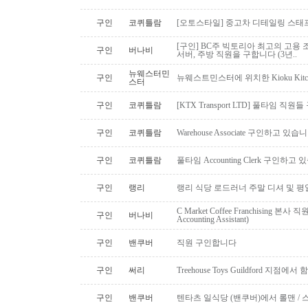
구인
코퀴틀람
[오토스타일] 중고차 디테일링 스태프 
[구인] BC주 빅토리아 최고의 고용 
구인
버나비
서버, 주방 직원을 구합니다 (3년..
뉴웨스터민
구인
뉴웨스트민스터에 위치한 Kioku Kitche
스터
구인
코퀴틀람
[KTX Transport LTD] 풀타임 
구인
코퀴틀람
Warehouse Associate 구인하고 있습
구인
코퀴틀람
풀타임 Accounting Clerk 구인하고
구인
랭리
랭리 식당 로드러너 주말 디셔 및 평
C Market Coffee Franchising 본사 직원 채
구인
버나비
Accounting Assistant)
구인
밴쿠버
직원 구인합니다
구인
써리
Treehouse Toys Guildford 지점에
구인
밴쿠버
텐타츠 일식당 (밴쿠버)에서 롤맨 / 