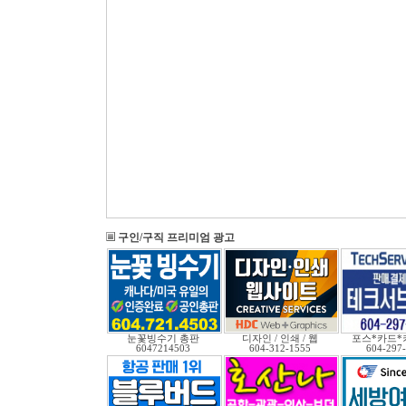
구인/구직 프리미엄 광고
눈꽃빙수기 총판
디자인 / 인쇄 / 웹
포스*카드*
6047214503
604-312-1555
604-297