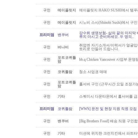
구인
메이플릿지
메이플릿지 HAKO SUSHI에서 템
구인
메이플릿지
시노비 스시(Shinobi Sushi)에서 구
강수희 생명보험- 삶의 끝의 마지막 
프리미엄
밴쿠버
루지 마시고 준비하세요. 두 명의..
취업엔 자기소개서/이력서가 얼굴입니
구인
버나비
토리로 만들어 드립니다.
포트코퀴틀
구인
bb.q Chicken Vancouver 사업부
람
구인
코퀴틀람
청소 사업권 매매
포트코퀴틀
구인
홀서버 구인 (근무시간 요일 조정가능
람
구인
기타
스쿼미시 다운타운에서 홀서버를 급
프리미엄
코퀴틀람
[WWS] 운전 및 현장 지원 직원 모집
구인
밴쿠버
[Big Brothers Food] 배송 직원 구
구인
기타
미션에 위치한 크런치킨에서 파트타