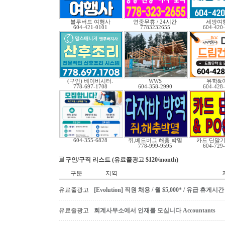
블루버드 여행사
연중무휴 / 24시간
세방여
604-421-0101
7783232655
604-420
(구인) 베이비시터.
WWS
유학&
778-697-1708
604-358-2990
604-428
604-355-6828
쥐,베드버그 해충 박멸
카드 단말기 
778-999-9595
604-729
구인/구직 리스트 (유료줄광고 $120/month)
구분
지역
유료줄광고
[Evolution] 직원 채용 / 월 $5,000* / 유급 휴
유료줄광고
회계사무소에서 인재를 모십니다 Accountants