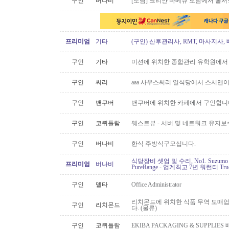
구인
버나비
[토담] 코리안 바베큐 토담에서 홀서
프리미엄
기타
(구인) 산후관리사, RMT, 마사지사
구인
기타
미션에 위치한 종합관리 유학원에서
구인
써리
aaa 사우스써리 일식당에서 스시맨이
구인
밴쿠버
밴쿠버에 위치한 카페에서 구인합니
구인
코퀴틀람
웨스트뷰 - 서버 및 네트워크 유지보
구인
버나비
한식 주방식구모십니다.
식당장비 셋업 및 수리, No1. Suzu
프리미엄
버나비
PureRange - 업계최고 7년 워런티 Tr
구인
델타
Office Administrator
리치몬드에 위치한 식품 무역 도매
구인
리치몬드
다. (물류)
구인
코퀴틀람
EKIBA PACKAGING & SUPPLI