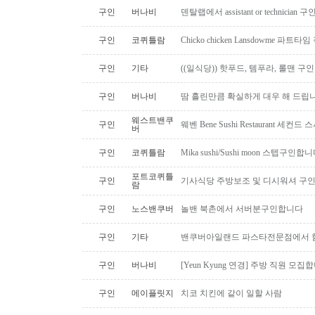
구인
버나비
덴탈랩에서 assistant or technician
구인
코퀴틀람
Chicko chicken Lansdowme 파
구인
기타
((일식당)) 핫푸드, 템푸라, 롤맨 
구인
버나비
땀 흘린만큼 확실하게 대우 해 드립니
웨스트밴쿠
구인
웨벤 Bene Sushi Restaurant 세컨
버
구인
코퀴틀람
Mika sushi/Sushi moon 스텝구인합니
포트코퀴틀
구인
기사식당 주방보조 및 디시워셔 구
람
구인
노스밴쿠버
놀밴 북촌에서 서버분구인합니다
구인
기타
밴쿠버아일랜드 파스타전문점에서 함
구인
버나비
[Yeun Kyung 연경] 주방 직원 모집
구인
메이플릿지
치코 치킨에 같이 일할 사람