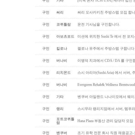
구인
기타
[미국 본사 TCSI USA] 캐나다 법인
구인
써리
써리 오사카키친 주방스텝 모집 합
구인
코퀴틀람
운전 기사님을 구인합니다.
구인
아보츠포드
미션에 위치한 Sushi Te 에서 전 
구인
킬로나
캘로나 유주에서 주방스텝 구합니다
구인
버나비
이병덕 치과에서 CDA / DA 를 구
구인
리치몬드
스시 아리아(Sushi Aria) 에서 서버
구인
버나비
Evergreen Rehab& Wellness B
구인
기타
벤쿠버 아일랜드 나나이모에서 웨이
구인
랭리
스시무라 랭리지점에서 서버, 템푸라,
포트코퀴틀
구인
Hana Plaza 부동산 관리 담당자 모집
람
구인
밴쿠버
조기 유학 전문 회사 직원 채용공고