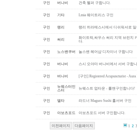
구인
버나비
건축 헬퍼 구합니다.
구인
기타
Lmia 웨이트리스 구인
구인
랭리
랭리 히라메스시에서 디쉬워셔로 
화이트락,싸우스 써리 지역 브런치
구인
써리
다.
구인
노스밴쿠버
놀스밴 헤어샵 디자이너 구합니다
구인
버나비
스시 오야마 버나비에서 서버 구합니
구인
버나비
[구인] Registered Acupuncturist - Aura 
뉴웨스터민
구인
뉴웨스트 업타운 - 롤맨구인합니다!
스터
구인
델타
라드너 Maguro Sushi 홀서버 구인
구인
아보츠포드
아보츠포드 서버 구인합니다.
이전페이지
다음페이지
1
2