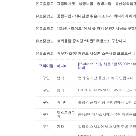
유료줄광고
그룹베네핏 – 생명보험 – 중병보험 – 유산상속플
유료줄광고
공항픽업 - 시내관광 휘슬러 조프리 빅터리아 해리슨온
유료줄광고
"호산나 라이드"에서 풀 타임 운전기사님을 구합
유료줄광고
코퀴틀람 중식당 “화원” 주방보조 구합니다
유료줄광고
배우자 초청/ 커먼로 사실혼 스폰서쉽 프로모션 !!
[Evolution] 직원 채용 / 월 $5,00
프리미엄
버나비
나비
구인
랭리
랭리 일식당 롤맨 ,서버 구인합니다
구인
랭리
HARUKI JAPANESE BISTRO 
구인
버나비
홀덤역 근처 식당 주방안에서 같이 
웨스트밴쿠
구인
###웨밴 메가스시에서 주방직원구합
버
구인
기타
칠리왁 스시와에서 스시맨 주방 구