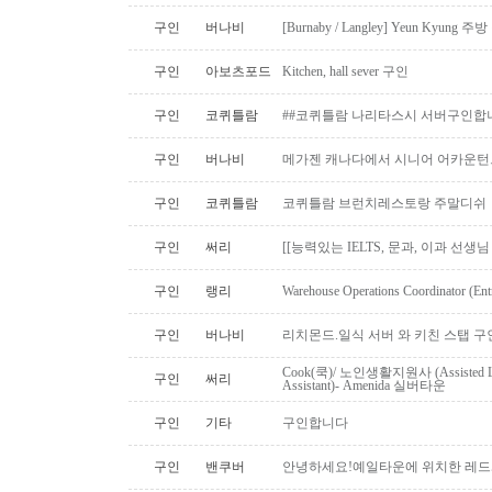
구인
버나비
[Burnaby / Langley] Yeun Kyun
구인
아보츠포드
Kitchen, hall sever 구인
구인
코퀴틀람
##코퀴틀람 나리타스시 서버구인합
구인
버나비
메가젠 캐나다에서 시니어 어카운턴
구인
코퀴틀람
코퀴틀람 브런치레스토랑 주말디쉬
구인
써리
[[능력있는 IELTS, 문과, 이과 선생
구인
랭리
Warehouse Operations Coordinator (Ent
구인
버나비
리치몬드.일식 서버 와 키친 스탭 구
Cook(쿡)/ 노인생활지원사 (Assisted Li
구인
써리
Assistant)- Amenida 실버타운
구인
기타
구인합니다
구인
밴쿠버
안녕하세요!예일타운에 위치한 레드