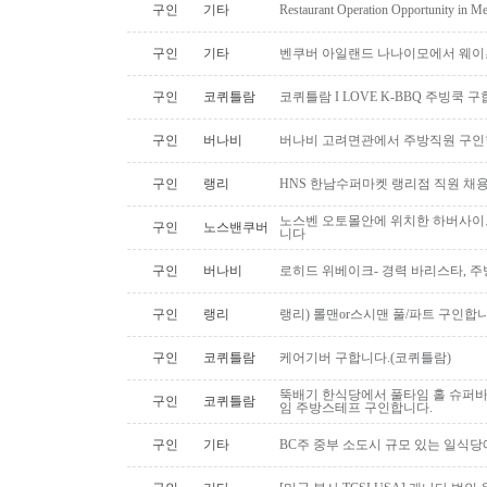
구인
기타
Restaurant Operation Opportunity in M
구인
기타
벤쿠버 아일랜드 나나이모에서 웨이
구인
코퀴틀람
코퀴틀람 I LOVE K-BBQ 주빙쿡 
구인
버나비
버나비 고려면관에서 주방직원 구인
구인
랭리
HNS 한남수퍼마켓 랭리점 직원 채
노스벤 오토몰안에 위치한 하버사이
구인
노스밴쿠버
니다
구인
버나비
로히드 위베이크- 경력 바리스타, 
구인
랭리
랭리) 롤맨or스시맨 풀/파트 구인합니
구인
코퀴틀람
케어기버 구합니다.(코퀴틀람)
뚝배기 한식당에서 풀타임 홀 슈퍼
구인
코퀴틀람
임 주방스테프 구인합니다.
구인
기타
BC주 중부 소도시 규모 있는 일식