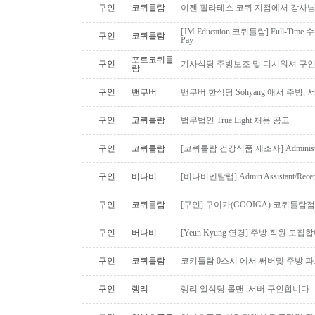
구인
코퀴틀람
이젠 필라테스 코퀴 지점에서 강사
[JM Education 코퀴틀람] Full-Time 
구인
코퀴틀람
Pay
포트코퀴틀
구인
기사식당 주방보조 및 디시워셔 구
람
구인
밴쿠버
밴쿠버 한식당 Sohyang 애서 주방,
구인
코퀴틀람
법무법인 True Light 채용 공고
구인
코퀴틀람
[코퀴틀람 건강식품 제조사] Administrato
구인
버나비
[버나비덴탈랩] Admin Assistant/Recept
구인
코퀴틀람
[구인] 구이가(GOOIGA) 코퀴틀람점 핫
구인
버나비
[Yeun Kyung 연경] 주방 직원 모집합
구인
코퀴틀람
코키틀람 0스시 에서 써버및 주방 
구인
랭리
랭리 일식당 롤맨 ,서버 구인합니다