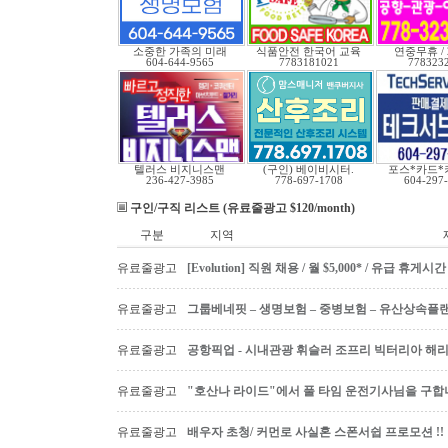
소중한 가족의 미래
식품안전 한국어 교육
연중무휴 /
604-644-9565
7783181021
778323
텔러스 비지니스맨
(구인) 베이비시터.
포스*카드*
236-427-3985
778-697-1708
604-297
구인/구직 리스트 (유료줄광고 $120/month)
구분
지역
유료줄광고
[Evolution] 직원 채용 / 월 $5,000* / 유급 휴
유료줄광고
그룹베네핏 – 생명보험 – 중병보험 – 유산상속플
유료줄광고
공항픽업 - 시내관광 휘슬러 조프리 빅터리아 해리슨온
유료줄광고
"호산나 라이드"에서 풀 타임 운전기사님을 구합
유료줄광고
배우자 초청/ 커먼로 사실혼 스폰서쉽 프로모션 !!