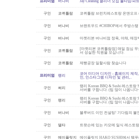
프리미엄
버나비
Jay Cleaning 클리너 모집 풀타임/
구인
코퀴틀람
코퀴틀람 브런치레스토랑 온앤오프 
구인
버나비
브랜트우드 #CHIBOP에서 주방스탶
구인
버나비
마켓리본 버나비점 정육, 야채, 매장
[마켓리본 코퀴틀람점] 매일 점심 무료 
구인
코퀴틀람
서 성실한 직원을 모십니다.
구인
코퀴틀람
제빵공장 일할사람 찾습니다
코어 미디어 디자인 - 홈페이지 제작,
프리미엄
랭리
인, 인스타그램 디자인 및 관리,..
랭리 Korean BBQ & Sushi 레스토
구인
써리
서버를 구합니다. (팁 많이 나옵니다~
랭리 Korean BBQ & Sushi 레스토
구인
랭리
서버를 구합니다. (팁 많이 나옵니다~
구인
버나비
블루버드 이민 컨설팅! 기다림의 불
구인
델타
트왓슨에 있는 카모메 일식 레스토랑
구인
메이플릿지
메이플릿지 HAKO SUSHI에서 템