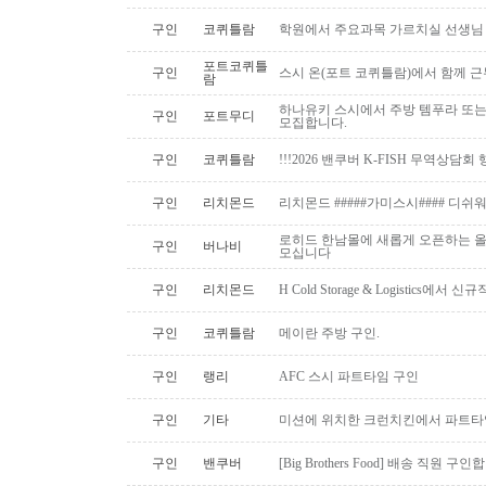
구인
코퀴틀람
학원에서 주요과목 가르치실 선생님
포트코퀴틀
구인
스시 온(포트 코퀴틀람)에서 함께 
람
하나유키 스시에서 주방 템푸라 또는 핫
구인
포트무디
모집합니다.
구인
코퀴틀람
!!!2026 밴쿠버 K-FISH 무역상담회
구인
리치몬드
리치몬드 #####가미스시#### 디쉬
로히드 한남몰에 새롭게 오픈하는 올
구인
버나비
모십니다
구인
리치몬드
H Cold Storage & Logistics에
구인
코퀴틀람
메이란 주방 구인.
구인
랭리
AFC 스시 파트타임 구인
구인
기타
미션에 위치한 크런치킨에서 파트타
구인
밴쿠버
[Big Brothers Food] 배송 직원 구