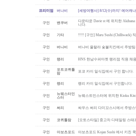
프리미엄
버나비
[세방여행사] 8/12(수)까지! 에어캐나
다운타운 Davie st 에 위치한 Akiha
구인
밴쿠버
니다.
구인
기타
!!!!! [구인] Maru Sushi (Chilliwack)
구인
버나비
버나비 울랄라 숯불치킨에서 주방팀
구인
랭리
HNS 한남수퍼마켓 랭리점 직원 채
포트코퀴틀
구인
포코 카이 일식집에서 구인 합니다.
람
구인
랭리
랭리 카이 일식집에서 구인합니다.
뉴웨스터민
구인
뉴웨스트민스터에 위치한 Kioku Kitche
스터
구인
써리
싸우스 써리 다미꼬스시에서 주방스
구인
코퀴틀람
[오토스타일] 중고차 디테일링 스태프 
구인
아보츠포드
아보츠포드 Kojan Sushi 에서 키친