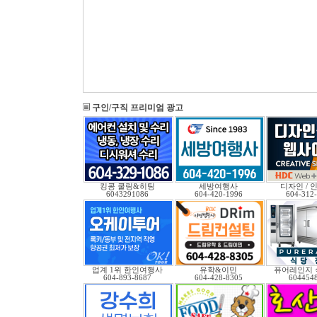
구인/구직 프리미엄 광고
킹콩 쿨링&히팅
세방여행사
디자인 / 인
6043291086
604-420-1996
604-312
업계 1위 한인여행사
유학&이민
퓨어레인지 
604-893-8687
604-428-8305
604454