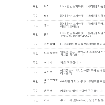
구인
써리
HNS 한남슈퍼마켓ㅣ[써리점] 제품 
구인
써리
HNS 한남슈퍼마켓ㅣ[써리점] 직원 
HNS 한남슈퍼마켓ㅣ[랭리점] 운영지
구인
랭리
타임/파트타임)
HNS 한남슈퍼마켓ㅣ[랭리점] 직원 
구인
랭리
운영지원/붕어빵 담당자)
구인
코퀴틀람
[T-Brothers] 물류팀 Warehouse 
아보츠 포드 - 브런치 레스토랑에서 주
구인
아보츠포드
워셔를 확충합니다.
구인
버나비
직원 구인합니다
리치몬드에 위치한 식품 무역 도매
구인
리치몬드
다. (물류)
웨스트밴쿠
구인
###웨밴 메가스시에서 주방직원구합
버
구인
밴쿠버
키칠라노 일식 수쉬맨 구인 합니다.
구인
기타
투고 스시집(Kamloops) 운영하실 