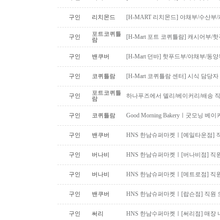
구인
리치몬드
[H-MART 리치몬드] 야채부/수산
포트코퀴틀
구인
[H-Mart 포트 코퀴틀람] 캐시어부
람
구인
밴쿠버
[H-Mart 던바] 핫푸드부/야채부/동
구인
코퀴틀람
[H-Mart 코퀴틀람 센터] 시식 담당
포트코퀴틀
구인
하나푸즈에서 델리/베이커리/배송 
람
구인
코퀴틀람
Good Morning Bakeryㅣ굿모닝
구인
밴쿠버
HNS 한남슈퍼마켓ㅣ[예일타운점] 
구인
버나비
HNS 한남슈퍼마켓ㅣ[버나비점] 직원
구인
버나비
HNS 한남슈퍼마켓ㅣ[메트로점] 직원
구인
밴쿠버
HNS 한남슈퍼마켓ㅣ[랍슨점] 직원 모
구인
써리
HNS 한남수퍼마켓ㅣ[써리점] 매장 