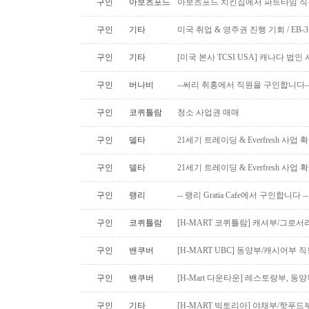
구인
아보츠포드
아보츠포드 치킨집에서 파트타임 직
구인
기타
미국 취업 & 영주권 진행 기회 / EB
구인
기타
[미국 본사 TCSI USA] 캐나다 법
구인
버나비
--써리 취홍에서 직원을 구인합니다-
구인
코퀴틀람
청소 사업권 매매
구인
델타
21세기 트레이딩 & Everfresh 사
구인
델타
21세기 트레이딩 & Everfresh 사
구인
랭리
-- 랭리 Gratia Cafe에서 구인합니다 --
구인
코퀴틀람
[H-MART 코퀴틀람] 캐셔부/그로
구인
밴쿠버
[H-MART UBC] 동양부/캐시어부 
구인
밴쿠버
[H-Mart 다운타운] 레스토랑부, 
구인
기타
[H-MART 빅토리아] 야채부/핫푸