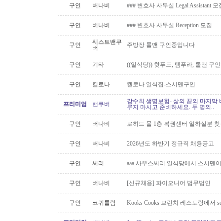
구인
버나비
### 변호사 사무실 Legal Assistant 
구인
버나비
### 변호사 사무실 Reception 모집
웨스트밴쿠
구인
주방장 롤맨 구인중입니다
버
구인
기타
((일식당)) 핫푸드, 템푸라, 롤맨 
구인
킬로나
켈로나 일식집-스시맨구인
강수희 생명보험- 삶의 끝의 마지막 
프리미엄
밴쿠버
루지 마시고 준비하세요. 두 명의..
구인
버나비
로히드 몰 1층 복권센터 일하실분 
구인
버나비
2026년도 하반기 정규직 채용공고
구인
써리
aaa 사우스써리 일식당에서 스시맨이
구인
버나비
[신규채용] 파이오니어 법무법인
구인
코퀴틀람
Kooks Cooks 브런치 레스토랑에서 s