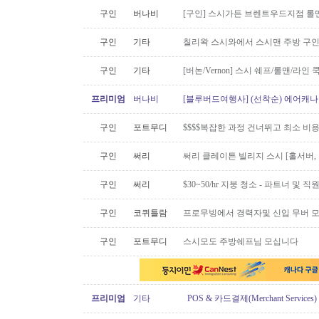
구인
버나비
[구인] 스시가든 브렌트우드지점 롤맨
구인
기타
칠리왁 스시와에서 스시맨 주방 구
구인
기타
[버논/Vernon] 스시 쉐프/롤맨/라인 쿡 
프리미엄
버나비
[블루버드여행사] (선착순) 에어캐나다
구인
포트무디
$$$$복잡한 과정 건너뛰고 최소 비
구인
써리
써리 클레이튼 빌리지 스시 [홀서버,
구인
써리
$30~50/hr 지붕 청소 - 파트너 및 직원 
구인
코퀴틀람
프로무빙에서 경력자및 신입 무버 
구인
포트무디
스시모도 주방쉐프님 모십니다
프리미엄
기타
POS & 카드결제(Merchant Servic