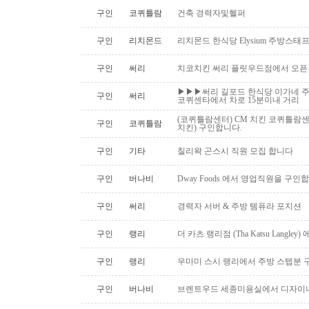
구인
코퀴틀람
건축 경력자및헬퍼
구인
리치몬드
리치몬드 한식당 Elysium 주방스태
구인
써리
치코치킨 써리 플릿우드점에서 오픈
▶▶▶써리 길포드 한식당 이가네 주
구인
써리
코퀴센타에서 차로 15분이내 거리
(코퀴틀람센터) CM 치킨 코퀴틀람
구인
코퀴틀람
치킨) 구인합니다.
구인
기타
칠리왁 곤스시 직원 모집 합니다
구인
버나비
Dway Foods 에서 영업직원을 구인
구인
써리
경력자 서버 & 주방 템퓨라 포지션
구인
랭리
더 카츠 랭리점 (Tha Katsu Langl
구인
랭리
우마미 스시 랭리에서 주방 스텝분 
구인
버나비
브렌트우드 세종미용실에서 디자이너