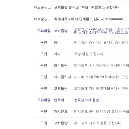
유료줄광고
코퀴틀람 중식당 “화원” 주방보조 구합니다
유료줄광고
회계사무소에서 인재를 모십니다 Accountants
공항픽업 - 시내관광 휘슬러 조프리 
프리미엄
코퀴틀람
리 보더 !! 24시간 운행 778-323-2655
구인
랭리
랭리 노리스시에서 풀타임 스시맨과
구인
기타
주방 직원 구합니다.
구인
화이트락
화이트롹 수시이와에서 수시맨/ 주방
구인
메이플릿지
시노비 스시(Shinobi Sushi)에서 구
구인
코퀴틀람
로히드에 위치한 홍대불족에서 주방스
프리미엄
밴쿠버
눈꽃빙수기 총판
구인
리치몬드
리치몬드 한식당 대장금 요리사 구
구인
코퀴틀람
푸드코트 캐셔 직원을 구합니다.