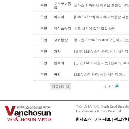
포트코퀴틀
구인
보아스 건축에서 직원을 모집합니다
람
구인
버나비
[Cafe La Foret] 버나비/코퀴틀람 
구인
메이플릿지
치코 치킨에 같이 일할 사람
구인
코퀴틀람
풀타임 Admin Assistant 구인하고 
구인
기타
[급구] LMIA 승인 완료, 네임 체인지 
구인
밴쿠버
[급구] LMIA 지원 가능 | 밴쿠버, 
구인
써리
LMIA 승인 완료, 네임 체인지 가능 |
다음페이지
1
2
3
주소: 331A-4501 North Road Burnaby
The Vancouver Korean Press Ltd.
회사소개
|
기사제보
|
광고안