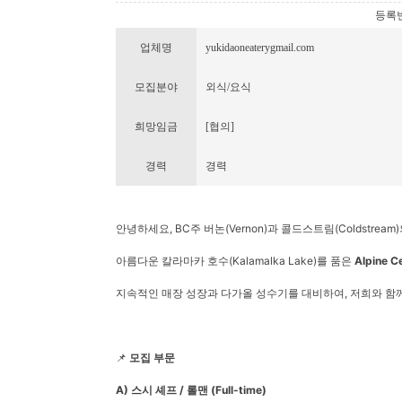
등록번호 
업체명
yukidaoneaterygmail.com
모집분야
외식/요식
희망임금
[협의]
경력
경력
안녕하세요, BC주 버논(Vernon)과 콜드스트림(Coldstrea
아름다운 칼라마카 호수(Kalamalka Lake)를 품은
Alpine C
지속적인 매장 성장과 다가올 성수기를 대비하여, 저희와 
📌
모집 부문
A) 스시 셰프 / 롤맨 (Full-time)