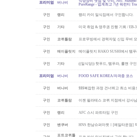
식당장비 셋업 및 수리, No1. Suzu
프리미엄
버나비
PureRange - 업계최고 7년 워런티 Tr
구인
랭리
랭리 카이 일식집에서 구인합니다.
구인
기타
미국 취업 & 영주권 진행 기회 / EB
구인
코퀴틀람
프로무빙에서 경력자및 신입 무버 
구인
메이플릿지
메이플릿지 HAKO SUSHI에서 템
구인
기타
((일식당)) 핫푸드, 템푸라, 롤맨 
프리미엄
버나비
FOOD SAFE KOREA/자격증 코스
구인
버나비
$$$복잡한 과정 건너뛰고 최소 비용
구인
코퀴틀람
이젠 필라테스 코퀴 지점에서 강사
구인
랭리
AFC 스시 파트타임 구인
구인
밴쿠버
HNS 한남슈퍼마켓ㅣ[예일타운점] 
포트코퀴틀