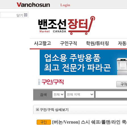
Login
닫기
사고팔고
구인구직
학원/튜터링
자동
검색
구인/구직 상세보기
[버논/Vernon] 스시 쉐프/롤맨/라인 쿡/