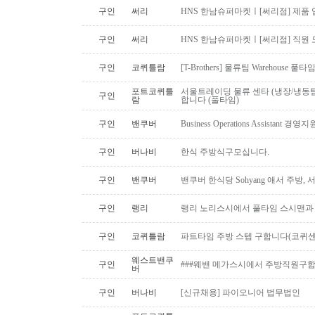
구인
써리
HNS 한남슈퍼마켓ㅣ[써리점] 제품 
구인
써리
HNS 한남슈퍼마켓ㅣ[써리점] 직원 
구인
코퀴틀람
[T-Brothers] 물류팀 Warehouse 
포트코퀴틀
서울트레이딩 물류 센타 (냉장/냉동팀
구인
람
합니다 (풀타임)
구인
밴쿠버
Business Operations Assista
구인
버나비
한식 주방식구모십니다.
구인
밴쿠버
밴쿠버 한식당 Sohyang 애서 주방,
구인
랭리
랭리 노리스시에서 풀타임 스시맨과
구인
코퀴틀람
파트타임 주방 스텝 구합니다(코퀴센
웨스트밴쿠
구인
###웨밴 메가스시에서 주방직원구합
버
구인
버나비
[신규채용] 파이오니어 법무법인