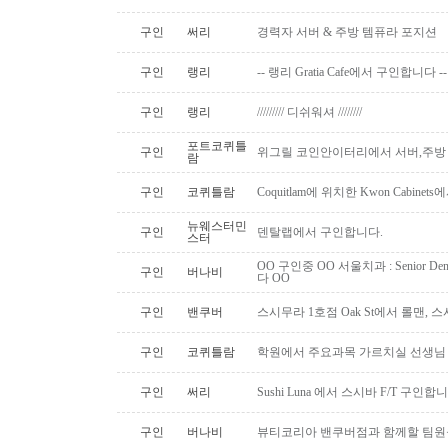
구인
써리
경력자 서버 & 주방 템퓨라 포지션
구인
랭리
-- 랭리 Gratia Cafe에서 구인합니다 --
구인
랭리
///////// 디쉬워셔 ////////
포트코퀴틀
구인
위그릴 코인안이터리에서 서버,주방
람
구인
코퀴틀람
Coquitlam에 위치한 Kwon Cabi
뉴웨스터민
구인
덴탈랩에서 구인합니다.
스터
OO 구인중 OO 서울치과 : Senior Den
구인
버나비
다 OO
구인
밴쿠버
스시무라 1호점 Oak St에서 롤맨, 
구인
코퀴틀람
학원에서 주요과목 가르치실 선생님
구인
써리
Sushi Luna 에서 스시바 F/T 구인합
구인
버나비
뷰티코리아 밴쿠버점과 함께할 팀원