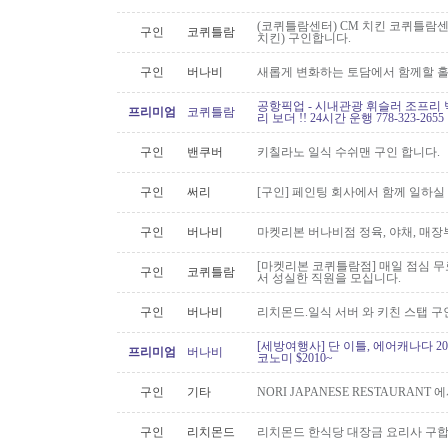
(코퀴틀람센터) CM 치킨 코퀴틀람
구인
코퀴틀람
치킨) 구인합니다.
구인
버나비
새롭게 변화하는 토담에서 함께할 홀
공항픽업 - 시내관광 휘슬러 조프리 
프리미엄
코퀴틀람
리 보더 !! 24시간 운행 778-323-2655
구인
밴쿠버
키칠라노 일식 수쉬맨 구인 합니다.
구인
써리
[구인] 페인팅 회사에서 함께 일하실
구인
버나비
마켓리본 버나비점 정육, 야채, 매장
[마켓리본 코퀴틀람점] 매일 점심 무료 
구인
코퀴틀람
서 성실한 직원을 모십니다.
구인
버나비
리치몬드.일식 서버 와 키친 스탭 구
[세방여행사] 단 이틀, 에어캐나다 20
프리미엄
버나비
코노미 $2010~
구인
기타
NORI JAPANESE RESTAURAN
구인
리치몬드
리치몬드 한식당 대장금 요리사 구