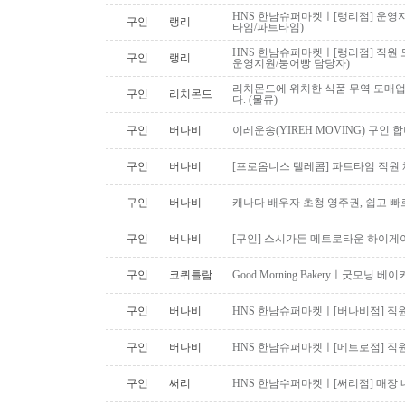
HNS 한남슈퍼마켓ㅣ[랭리점] 운영지
구인
랭리
타임/파트타임)
HNS 한남슈퍼마켓ㅣ[랭리점] 직원 
구인
랭리
운영지원/붕어빵 담당자)
리치몬드에 위치한 식품 무역 도매
구인
리치몬드
다. (물류)
구인
버나비
이레운송(YIREH MOVING) 구인 
구인
버나비
[프로옴니스 텔레콤] 파트타임 직원
구인
버나비
캐나다 배우자 초청 영주권, 쉽고 빠
구인
버나비
[구인] 스시가든 메트로타운 하이게
구인
코퀴틀람
Good Morning Bakeryㅣ굿모닝
구인
버나비
HNS 한남슈퍼마켓ㅣ[버나비점] 직원
구인
버나비
HNS 한남슈퍼마켓ㅣ[메트로점] 직원
구인
써리
HNS 한남수퍼마켓ㅣ[써리점] 매장 