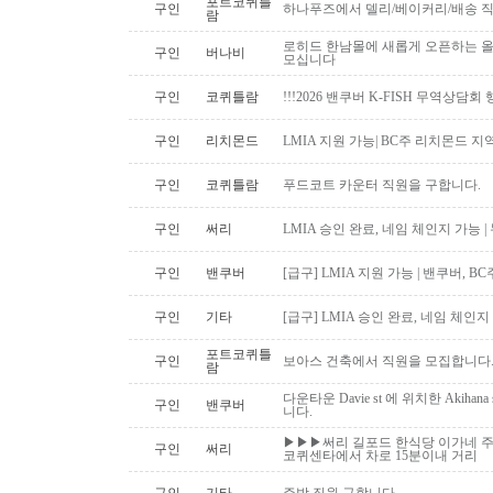
포트코퀴틀
구인
하나푸즈에서 델리/베이커리/배송 
람
로히드 한남몰에 새롭게 오픈하는 올
구인
버나비
모십니다
구인
코퀴틀람
!!!2026 밴쿠버 K-FISH 무역상담회
구인
리치몬드
LMIA 지원 가능| BC주 리치몬드 
구인
코퀴틀람
푸드코트 카운터 직원을 구합니다.
구인
써리
LMIA 승인 완료, 네임 체인지 가능 |
구인
밴쿠버
[급구] LMIA 지원 가능 | 밴쿠버, 
구인
기타
[급구] LMIA 승인 완료, 네임 체인지 
포트코퀴틀
구인
보아스 건축에서 직원을 모집합니다
람
다운타운 Davie st 에 위치한 Akiha
구인
밴쿠버
니다.
▶▶▶써리 길포드 한식당 이가네 주
구인
써리
코퀴센타에서 차로 15분이내 거리