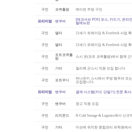
구인
코퀴틀람
메이란 주방 구인.
[테크서브 POS] 포스, 카드기, 온라
프리미엄
밴쿠버
털메뉴판
구인
델타
21세기 트레이딩 & Everfresh 사
구인
델타
21세기 트레이딩 & Everfresh 사
포트코퀴틀
구인
스시 온(포트 코퀴틀람)에서 함께 
람
구인
기타
칠리왁 곤스시 직원 모집 합니다
하나유키 스시에서 주방 템푸라 또는 핫
구인
포트무디
모집합니다.
프리미엄
밴쿠버
결재 시스템(카드 단말기) 전문 회사
구인
밴쿠버
창고 직원 모집
구인
리치몬드
H Cold Storage & Logistics에
구인
기타
미션에 위치한 종합관리 유학원에서