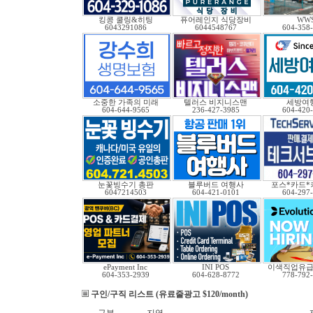
킹콩 쿨링&히팅
퓨어레인지 식당장비
WW
6043291086
6044548767
604-358
소중한 가족의 미래
텔러스 비지니스맨
세방여
604-644-9565
236-427-3985
604-420
눈꽃빙수기 총판
블루버드 여행사
포스*카드*
6047214503
604-421-0101
604-297
ePayment Inc
INI POS
이색직업유
604-353-2939
604-628-8772
778-792
구인/구직 리스트 (유료줄광고 $120/month)