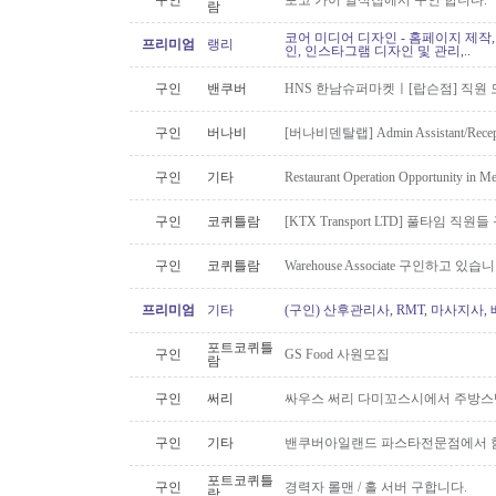
구인
포코 카이 일식집에서 구인 합니다.
람
코어 미디어 디자인 - 홈페이지 제작,
프리미엄
랭리
인, 인스타그램 디자인 및 관리,..
구인
밴쿠버
HNS 한남슈퍼마켓ㅣ[랍슨점] 직원 모
구인
버나비
[버나비덴탈랩] Admin Assistant/Recept
구인
기타
Restaurant Operation Opportunity in M
구인
코퀴틀람
[KTX Transport LTD] 풀타임 
구인
코퀴틀람
Warehouse Associate 구인하고 있습
프리미엄
기타
(구인) 산후관리사, RMT, 마사지사
포트코퀴틀
구인
GS Food 사원모집
람
구인
써리
싸우스 써리 다미꼬스시에서 주방스
구인
기타
밴쿠버아일랜드 파스타전문점에서 함
포트코퀴틀
구인
경력자 롤맨 / 홀 서버 구합니다.
람