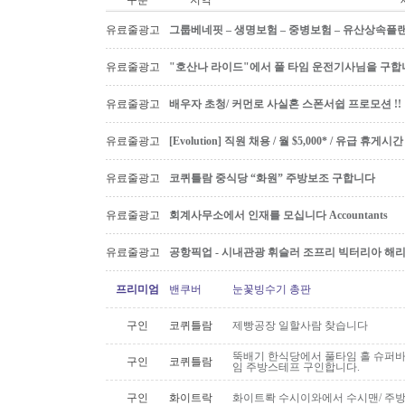
구분
지역
유료줄광고
그룹베네핏 – 생명보험 – 중병보험 – 유산상속플
유료줄광고
"호산나 라이드"에서 풀 타임 운전기사님을 구합
유료줄광고
배우자 초청/ 커먼로 사실혼 스폰서쉽 프로모션 !!
유료줄광고
[Evolution] 직원 채용 / 월 $5,000* / 유급 휴
유료줄광고
코퀴틀람 중식당 “화원” 주방보조 구합니다
유료줄광고
회계사무소에서 인재를 모십니다 Accountants
유료줄광고
공항픽업 - 시내관광 휘슬러 조프리 빅터리아 해리슨온
프리미엄
밴쿠버
눈꽃빙수기 총판
구인
코퀴틀람
제빵공장 일할사람 찾습니다
뚝배기 한식당에서 풀타임 홀 슈퍼
구인
코퀴틀람
임 주방스테프 구인합니다.
구인
화이트락
화이트롹 수시이와에서 수시맨/ 주방