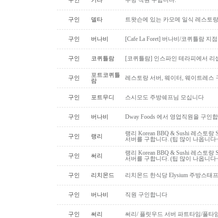
구인
기타
주방 직원 구합니다.
구인
델타
트왓슨에 있는 카모메 일식 레스토랑
구인
버나비
[Cafe La Foret] 버나비/코퀴틀람 
구인
코퀴틀람
[코퀴틀람] 인스파인 테라피에서 리
포트코퀴틀
구인
레스토랑 서버, 웨이터, 웨이트레스
람
구인
포트무디
스시모도 주방쉐프님 모십니다
구인
버나비
Dway Foods 에서 영업직원을 구인
랭리 Korean BBQ & Sushi 레스토
구인
랭리
서버를 구합니다. (팁 많이 나옵니다~
랭리 Korean BBQ & Sushi 레스토
구인
써리
서버를 구합니다. (팁 많이 나옵니다~
구인
리치몬드
리치몬드 한식당 Elysium 주방스태
구인
버나비
직원 구인합니다
구인
써리
써리/ 플릿우드 서버 파트타임/풀타