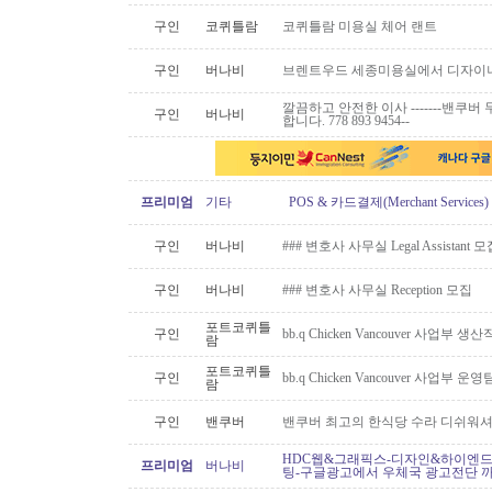
구인
코퀴틀람
코퀴틀람 미용실 체어 랜트
구인
버나비
브렌트우드 세종미용실에서 디자이너
깔끔하고 안전한 이사 -------밴쿠버 무
구인
버나비
합니다. 778 893 9454--
프리미엄
기타
POS & 카드결제(Merchant Servic
구인
버나비
### 변호사 사무실 Legal Assistant 
구인
버나비
### 변호사 사무실 Reception 모집
포트코퀴틀
구인
bb.q Chicken Vancouver 사업부
람
포트코퀴틀
구인
bb.q Chicken Vancouver 사업부
람
구인
밴쿠버
밴쿠버 최고의 한식당 수라 디쉬워셔
HDC웹&그래픽스-디자인&하이엔드 
프리미엄
버나비
팅-구글광고에서 우체국 광고전단 