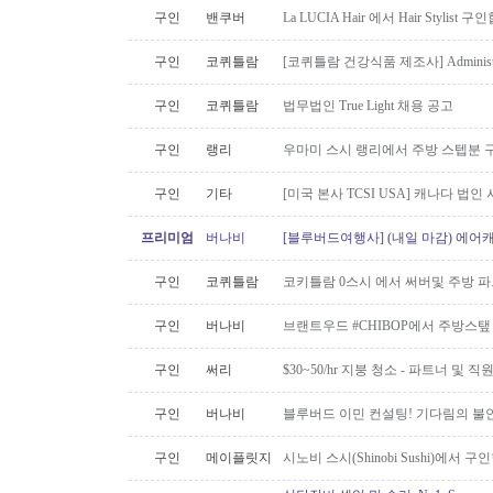
구인
밴쿠버
La LUCIA Hair 에서 Hair Stylist 
구인
코퀴틀람
[코퀴틀람 건강식품 제조사] Administrato
구인
코퀴틀람
법무법인 True Light 채용 공고
구인
랭리
우마미 스시 랭리에서 주방 스텝분 
구인
기타
[미국 본사 TCSI USA] 캐나다 법
프리미엄
버나비
[블루버드여행사] (내일 마감) 에어캐
구인
코퀴틀람
코키틀람 0스시 에서 써버및 주방 
구인
버나비
브랜트우드 #CHIBOP에서 주방스탶
구인
써리
$30~50/hr 지붕 청소 - 파트너 및 직
구인
버나비
블루버드 이민 컨설팅! 기다림의 불
구인
메이플릿지
시노비 스시(Shinobi Sushi)에서 구