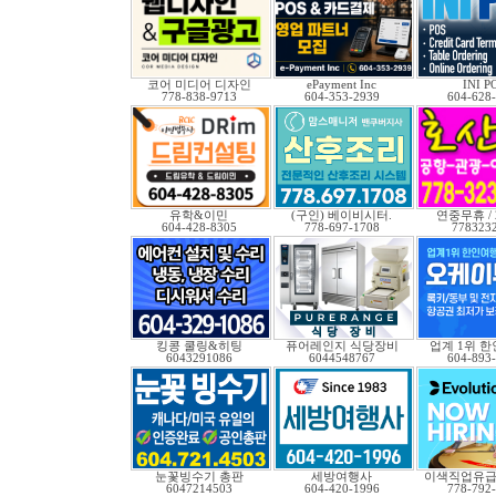
코어 미디어 디자인
ePayment Inc
INI P
778-838-9713
604-353-2939
604-628
유학&이민
(구인) 베이비시터.
연중무휴 /
604-428-8305
778-697-1708
778323
킹콩 쿨링&히팅
퓨어레인지 식당장비
업계 1위 
6043291086
6044548767
604-893
눈꽃빙수기 총판
세방여행사
이색직업유
6047214503
604-420-1996
778-792