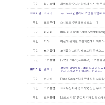
구인
화이트락
화이트롹 수시이와에서 수시맨/ 주방
프리미엄
버나비
Jay Cleaning 클리너 모집 풀타임/
구인
포트무디
스시모도 주방쉐프님 모십니다
구인
버나비
[버나비덴탈랩] Admin Assistant/Recept
구인
기타
미션에 위치한 크런치킨에서 파트타
구인
코퀴틀람
코퀴틀람 브런치레스토랑 온앤오프 
구인
코퀴틀람
[구인] 구이가(GOOIGA) 코퀴틀람점 핫
강수희 생명보험- 삶의 끝의 마지막 
프리미엄
밴쿠버
루지 마시고 준비하세요. 두 명의..
구인
버나비
[Yeun Kyung 연경] 주방 직원 모집합
구인
코퀴틀람
프로무빙에서 경력자및 신입 무버 
구인
코퀴틀람
[오토스타일] 중고차 디테일링 스태프 