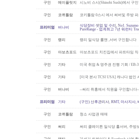
구인
메이플릿지
시노비 스시(Shinobi Sushi)에서 구
구인
코퀴틀람
코키틀람 0스시 에서 써버및 주방 
식당장비 셋업 및 수리, No1. Suzu
프리미엄
버나비
PureRange - 업계최고 7년 워런티 Tr
구인
랭리
랭리 일식당 롤맨 ,서버 구인합니다
구인
아보츠포드
아보츠포드 치킨집에서 파트타임 직
구인
기타
미국 취업 & 영주권 진행 기회 / EB
구인
기타
[미국 본사 TCSI USA] 캐나다 법
구인
버나비
--써리 취홍에서 직원을 구인합니다-
프리미엄
기타
(구인) 산후관리사, RMT, 마사지사
구인
코퀴틀람
청소 사업권 매매
구인
써리
써리 클레이튼 일식당 홀서버, 주방보