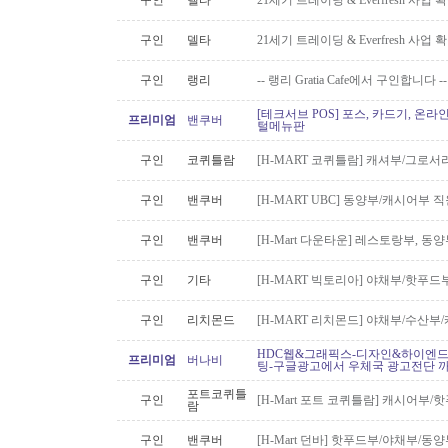
구인
델타
21세기 트레이딩 & Everfresh 사
구인
델타
21세기 트레이딩 & Everfresh 사
구인
랭리
-- 랭리 Gratia Cafe에서 구인합니다 --
[테크서브 POS] 포스, 카드기, 온라
프리미엄
밴쿠버
털메뉴판
구인
코퀴틀람
[H-MART 코퀴틀람] 캐셔부/그로
구인
밴쿠버
[H-MART UBC] 동양부/캐시어부 
구인
밴쿠버
[H-Mart 다운타운] 레스토랑부, 
구인
기타
[H-MART 빅토리아] 야채부/핫푸
구인
리치몬드
[H-MART 리치몬드] 야채부/수산
HDC웹&그래픽스-디자인&하이엔드 
프리미엄
버나비
팅-구글광고에서 우체국 광고전단 
포트코퀴틀
구인
[H-Mart 포트 코퀴틀람] 캐시어부
람
구인
밴쿠버
[H-Mart 던바] 핫푸드부/야채부/동