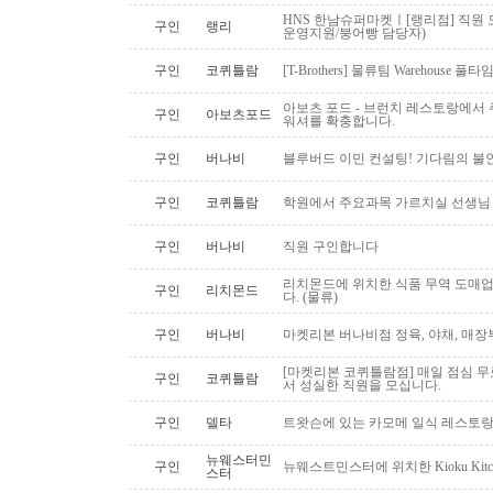
HNS 한남슈퍼마켓ㅣ[랭리점] 직원 
구인
랭리
운영지원/붕어빵 담당자)
구인
코퀴틀람
[T-Brothers] 물류팀 Warehouse 
아보츠 포드 - 브런치 레스토랑에서 주
구인
아보츠포드
워셔를 확충합니다.
구인
버나비
블루버드 이민 컨설팅! 기다림의 불
구인
코퀴틀람
학원에서 주요과목 가르치실 선생님
구인
버나비
직원 구인합니다
리치몬드에 위치한 식품 무역 도매
구인
리치몬드
다. (물류)
구인
버나비
마켓리본 버나비점 정육, 야채, 매장
[마켓리본 코퀴틀람점] 매일 점심 무료 
구인
코퀴틀람
서 성실한 직원을 모십니다.
구인
델타
트왓슨에 있는 카모메 일식 레스토랑
뉴웨스터민
구인
뉴웨스트민스터에 위치한 Kioku Kitche
스터