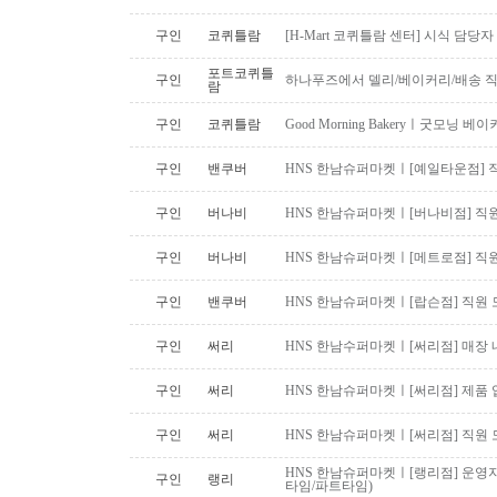
구인
코퀴틀람
[H-Mart 코퀴틀람 센터] 시식 담당
포트코퀴틀
구인
하나푸즈에서 델리/베이커리/배송 
람
구인
코퀴틀람
Good Morning Bakeryㅣ굿모닝
구인
밴쿠버
HNS 한남슈퍼마켓ㅣ[예일타운점] 
구인
버나비
HNS 한남슈퍼마켓ㅣ[버나비점] 직원
구인
버나비
HNS 한남슈퍼마켓ㅣ[메트로점] 직원
구인
밴쿠버
HNS 한남슈퍼마켓ㅣ[랍슨점] 직원 모
구인
써리
HNS 한남수퍼마켓ㅣ[써리점] 매장 
구인
써리
HNS 한남슈퍼마켓ㅣ[써리점] 제품 
구인
써리
HNS 한남슈퍼마켓ㅣ[써리점] 직원 
HNS 한남슈퍼마켓ㅣ[랭리점] 운영지
구인
랭리
타임/파트타임)