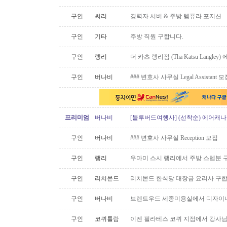
구인
써리
경력자 서버 & 주방 템퓨라 포지션
구인
기타
주방 직원 구합니다.
구인
랭리
더 카츠 랭리점 (Tha Katsu Langl
구인
버나비
### 변호사 사무실 Legal Assistant 
프리미엄
버나비
[블루버드여행사] (선착순) 에어캐나다
구인
버나비
### 변호사 사무실 Reception 모집
구인
랭리
우마미 스시 랭리에서 주방 스텝분 
구인
리치몬드
리치몬드 한식당 대장금 요리사 구
구인
버나비
브렌트우드 세종미용실에서 디자이너
구인
코퀴틀람
이젠 필라테스 코퀴 지점에서 강사