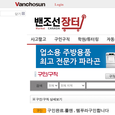
Login
닫기
사고팔고
구인구직
학원/튜터링
자동
검색
구인/구직 상세보기
구인완료.롤맨 , 템푸라구인합니다