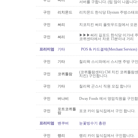
구인
써리
서버를 구합니다. (팁 많이 나옵니다~
구인
리치몬드
리치몬드 한식당 Elysium 주방스태
구인
써리
치코치킨 써리 플릿우드점에서 오픈
▶▶▶써리 길포드 한식당 이가네 주
구인
써리
코퀴센타에서 차로 15분이내 거리
프리미엄
기타
POS & 카드결제(Merchant Servic
구인
기타
칠리왁 스시와에서 스시맨 주방 구
(코퀴틀람센터) CM 치킨 코퀴틀람
구인
코퀴틀람
치킨) 구인합니다.
구인
기타
칠리왁 곤스시 직원 모집 합니다
구인
버나비
Dway Foods 에서 영업직원을 구인
포트코퀴틀
구인
포코 카이 일식집에서 구인 합니다.
람
프리미엄
밴쿠버
눈꽃빙수기 총판
구인
랭리
랭리 카이 일식집에서 구인합니다.