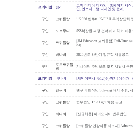
코어 미디어 디자인 - 홈페이지 제작,
프리미엄
랭리
인, 인스타그램 디자인 및 관리,..
구인
코퀴틀람
!!!2026 밴쿠버 K-FISH 무역상담회
구인
포트무디
$$$복잡한 과정 건너뛰고 최소 비용
[JM Education 코퀴틀람] Full-Time 
구인
코퀴틀람
Pay
구인
버나비
2026년도 하반기 정규직 채용공고
포트코퀴틀
구인
기사식당 주방보조 및 디시워셔 구
람
프리미엄
버나비
[세방여행사] 8/12(수)까지! 에어캐나
구인
밴쿠버
밴쿠버 한식당 Sohyang 애서 주방,
구인
코퀴틀람
법무법인 True Light 채용 공고
구인
버나비
[신규채용] 파이오니어 법무법인
구인
코퀴틀람
[코퀴틀람 건강식품 제조사] Administrato