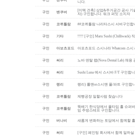
구인
밴쿠버
니다.
[미텍 건축] 상업&주거공간 공사 기
구인
밴쿠버
자) 구인합니다. 워크 퍼밋 소지자
구인
코퀴틀람
##코퀴틀람 나리타스시 서버구인합
구인
기타
!!!!! [구인] Maru Sushi (Chilliwack)
구인
아보츠포드
아포츠포드 스시나라 Whatcom 스시
구인
써리
노바 덴탈 랩(Nova Dental Lab) 채용 공
구인
써리
Sushi Luna 에서 스시바 F/T 구인합
구인
랭리
랭리) 롤맨or스시맨 풀/파트 구인합니
구인
코퀴틀람
제빵공장 일할사람 찾습니다
뚝배기 한식당에서 풀타임 홀 슈퍼
구인
코퀴틀람
임 주방스테프 구인합니다.
구인
버나비
새롭게 변화하는 토담에서 함께할 홀
구인
써리
[구인] 페인팅 회사에서 함께 일하실