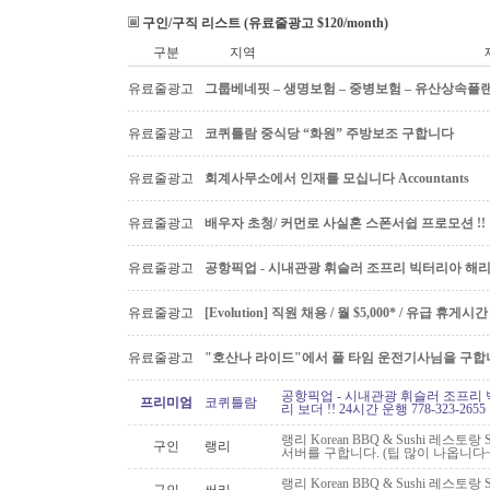
구인/구직 리스트 (유료줄광고 $120/month)
구분
지역
유료줄광고
그룹베네핏 – 생명보험 – 중병보험 – 유산상속플
유료줄광고
코퀴틀람 중식당 “화원” 주방보조 구합니다
유료줄광고
회계사무소에서 인재를 모십니다 Accountants
유료줄광고
배우자 초청/ 커먼로 사실혼 스폰서쉽 프로모션 !!
유료줄광고
공항픽업 - 시내관광 휘슬러 조프리 빅터리아 해리슨온
유료줄광고
[Evolution] 직원 채용 / 월 $5,000* / 유급 휴
유료줄광고
"호산나 라이드"에서 풀 타임 운전기사님을 구합
공항픽업 - 시내관광 휘슬러 조프리 
프리미엄
코퀴틀람
리 보더 !! 24시간 운행 778-323-2655
랭리 Korean BBQ & Sushi 레스토
구인
랭리
서버를 구합니다. (팁 많이 나옵니다~
랭리 Korean BBQ & Sushi 레스토