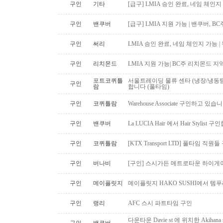
구인
기타
[급구] LMIA 승인 완료, 네임 체인지 
구인
밴쿠버
[급구] LMIA 지원 가능 | 밴쿠버, 
구인
써리
LMIA 승인 완료, 네임 체인지 가능 |
구인
리치몬드
LMIA 지원 가능| BC주 리치몬드 
포트코퀴틀
서울트레이딩 물류 센타 (냉장/냉동팀
구인
람
합니다 (풀타임)
구인
코퀴틀람
Warehouse Associate 구인하고 있습
구인
밴쿠버
La LUCIA Hair 에서 Hair Stylist 
구인
코퀴틀람
[KTX Transport LTD] 풀타임 
구인
버나비
[구인] 스시가든 메트로타운 하이게
구인
메이플릿지
메이플릿지 HAKO SUSHI에서 템
구인
랭리
AFC 스시 파트타임 구인
다운타운 Davie st 에 위치한 Akiha