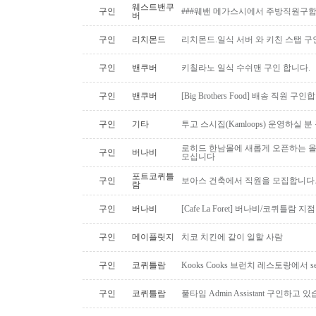
웨스트밴쿠
구인
###웨밴 메가스시에서 주방직원구합
버
구인
리치몬드
리치몬드.일식 서버 와 키친 스탭 구
구인
밴쿠버
키칠라노 일식 수쉬맨 구인 합니다.
구인
밴쿠버
[Big Brothers Food] 배송 직원 구
구인
기타
투고 스시집(Kamloops) 운영하실 
로히드 한남몰에 새롭게 오픈하는 올
구인
버나비
모십니다
포트코퀴틀
구인
보아스 건축에서 직원을 모집합니다
람
구인
버나비
[Cafe La Foret] 버나비/코퀴틀람 
구인
메이플릿지
치코 치킨에 같이 일할 사람
구인
코퀴틀람
Kooks Cooks 브런치 레스토랑에서 s
구인
코퀴틀람
풀타임 Admin Assistant 구인하고 