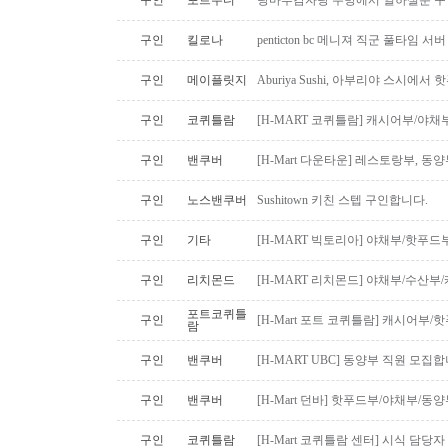
구인
포트무디
탕마루감자탕 주방에서 일하실분 구인
구인
킬로나
penticton bc 메니져 직군 풀타임 서
구인
메이플릿지
Aburiya Sushi, 아부리야 스시에
구인
코퀴틀람
[H-MART 코퀴틀람] 캐시어부/야
구인
밴쿠버
[H-Mart 다운타운] 레스토랑부, 
구인
노스밴쿠버
Sushitown 키친 스텝 구인합니다.
구인
기타
[H-MART 빅토리아] 야채부/핫푸
구인
리치몬드
[H-MART 리치몬드] 야채부/수산
포트코퀴틀
구인
[H-Mart 포트 코퀴틀람] 캐시어부
람
구인
밴쿠버
[H-MART UBC] 동양부 직원 모집합
구인
밴쿠버
[H-Mart 던바] 핫푸드부/야채부/동
구인
코퀴틀람
[H-Mart 코퀴틀람 센터] 시식 담당