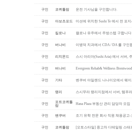
구인
코퀴틀람
운전 기사님을 구인합니다.
구인
아보츠포드
미션에 위치한 Sushi Te 에서 전 
구인
킬로나
캘로나 유주에서 주방스텝 구합니다
구인
버나비
이병덕 치과에서 CDA / DA 를 구
구인
리치몬드
스시 아리아(Sushi Aria) 에서 서버
구인
버나비
Evergreen Rehab& Wellness B
구인
기타
벤쿠버 아일랜드 나나이모에서 웨이
구인
랭리
스시무라 랭리지점에서 서버, 템푸라,
포트코퀴틀
구인
Hana Plaza 부동산 관리 담당자 모집
람
구인
밴쿠버
조기 유학 전문 회사 직원 채용공고
구인
코퀴틀람
[오토스타일] 중고차 디테일링 스태프 