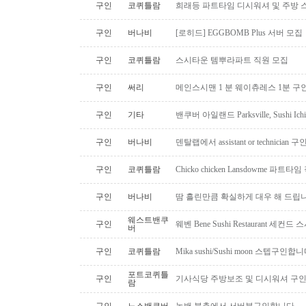
구인
코퀴틀람
희래등 파트타임 디시워셔 및 주방 
구인
버나비
[로히드] EGGBOMB Plus 서버 모집
구인
코퀴틀람
스시타운 템뿌라파트 직원 모집
구인
써리
메인스시맨 1 분 웨이츄레스 1분 
구인
기타
밴쿠버 아일랜드 Parksville, Sushi 
구인
버나비
덴탈랩에서 assistant or technician
구인
코퀴틀람
Chicko chicken Lansdowme 파
구인
버나비
땀 흘린만큼 확실하게 대우 해 드립니
웨스트밴쿠
구인
웨벤 Bene Sushi Restaurant 세컨
버
구인
코퀴틀람
Mika sushi/Sushi moon 스텝구인합니
포트코퀴틀
구인
기사식당 주방보조 및 디시워셔 구
람