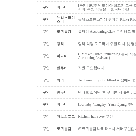
[구인] BC주 빅토리아 최고의 고용 
구인
버나비
서버, 주방 직원을 구합니다 (3년..
뉴웨스터민
구인
뉴웨스트민스터에 위치한 Kioku Kitche
스터
구인
코퀴틀람
풀타임 Accounting Clerk 구인하고
구인
랭리
랭리 식당 로드러너 주말 디셔 및 평
C Market Coffee Franchising 본사 직원 채
구인
버나비
Accounting Assistant)
구인
밴쿠버
직원 구인합니다
구인
써리
Treehouse Toys Guildford 지점에
구인
밴쿠버
텐타츠 일식당 (밴쿠버)에서 롤맨 / 
구인
버나비
[Burnaby / Langley] Yeun Kyun
구인
아보츠포드
Kitchen, hall sever 구인
구인
코퀴틀람
##코퀴틀람 나리타스시 서버구인합