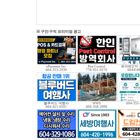
구인/구직 프리미엄 광고
ePayment Inc
Pest Control
퓨어레인지 
604-353-2939
778-951-0270
604454
블루버드 여행사
WWS
604-355
604-421-0101
604-358-2990