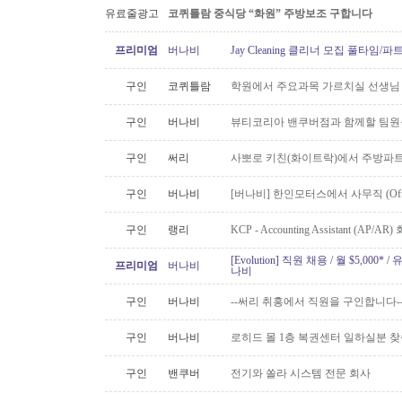
유료줄광고
코퀴틀람 중식당 “화원” 주방보조 구합니다
프리미엄
버나비
Jay Cleaning 클리너 모집 풀타임/
구인
코퀴틀람
학원에서 주요과목 가르치실 선생님
구인
버나비
뷰티코리아 밴쿠버점과 함께할 팀원
구인
써리
사뽀로 키친(화이트락)에서 주방파트
구인
버나비
[버나비] 한인모터스에서 사무직 (Off
구인
랭리
KCP - Accounting Assistant (A
[Evolution] 직원 채용 / 월 $5,00
프리미엄
버나비
나비
구인
버나비
--써리 취홍에서 직원을 구인합니다-
구인
버나비
로히드 몰 1층 복권센터 일하실분 
구인
밴쿠버
전기와 쏠라 시스템 전문 회사