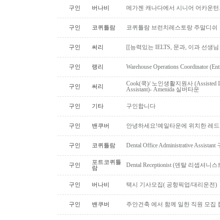
구인
버나비
메가젠 캐나다에서 시니어 어카운턴
구인
코퀴틀람
코퀴틀람 브런치레스토랑 주말디쉬
구인
써리
[[능력있는 IELTS, 문과, 이과 선생
구인
랭리
Warehouse Operations Coordinator (Ent
Cook(쿡)/ 노인생활지원사 (Assisted Li
구인
써리
Assistant)- Amenida 실버타운
구인
기타
구인합니다
구인
밴쿠버
안녕하세요!예일타운에 위치한 레드
구인
코퀴틀람
Dental Office Administrative Assis
포트코퀴틀
구인
Dental Receptionist (덴탈 리셉
람
구인
버나비
택시 기사모집( 공항픽업/대리운전)
구인
밴쿠버
주안건축 에서 함께 일한 직원 모집 