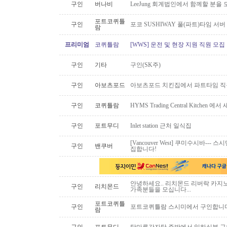
구인
버나비
LeeJung 회계법인에서 함께할 분을
포트코퀴틀
구인
포코 SUSHIWAY 풀(파트)타임 서버
람
프리미엄
코퀴틀람
[WWS] 운전 및 현장 지원 직원 모집
구인
기타
구인(SK주)
구인
아보츠포드
아보츠포드 치킨집에서 파트타임 직
구인
코퀴틀람
HYMS Trading Central Kitch
구인
포트무디
Inlet station 근처 일식집
[Vancouver West] 쿠미수시바---
구인
밴쿠버
집합니다!
안녕하세요.. 리치몬드 리버락 카지노
구인
리치몬드
가족분들을 모십니다...
포트코퀴틀
구인
포트코퀴틀람 스시미에서 구인합니다. ( 
람