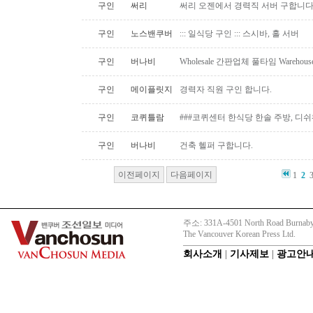
구인
써리
써리 오젠에서 경력직 서버 구합니
구인
노스밴쿠버
::: 일식당 구인 ::: 스시바, 홀 서버
구인
버나비
Wholesale 간판업체 풀타임 Warehous
구인
메이플릿지
경력자 직원 구인 합니다.
구인
코퀴틀람
###코퀴센터 한식당 한솔 주방, 디쉬
구인
버나비
건축 헬퍼 구합니다.
이전페이지
다음페이지
1
2
주소: 331A-4501 North Road Burnaby
The Vancouver Korean Press Ltd.
회사소개
|
기사제보
|
광고안