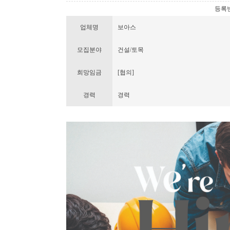
등록번호 
업체명
보아스
모집분야
건설/토목
희망임금
[협의]
경력
경력