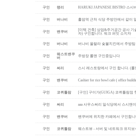
구인
랭리
HARUKI JAPANESE BISTRO 
구인
버나비
홀덤역 근처 식당 주방안에서 같이 
[미텍 건축] 상업&주거공간 공사 기
구인
밴쿠버
자) 구인합니다. 워크 퍼밋 소지자
구인
버나비
버나비 울랄라 숯불치킨에서 주방팀
웨스트밴쿠
구인
주방장 롤맨 구인중입니다
버
구인
써리
스시 레스토랑에서 구인 합니다. (롤맨
구인
밴쿠버
Cashier for rice bowl cafe ( office build
구인
코퀴틀람
[구인] 구이가(GUIGA) 코퀴틀람점 핫푸
구인
써리
aaa 사우스써리 일식당에서 스시맨이
구인
밴쿠버
밴쿠버에 위치한 카페에서 구인합니
구인
코퀴틀람
웨스트뷰 - 서버 및 네트워크 유지보