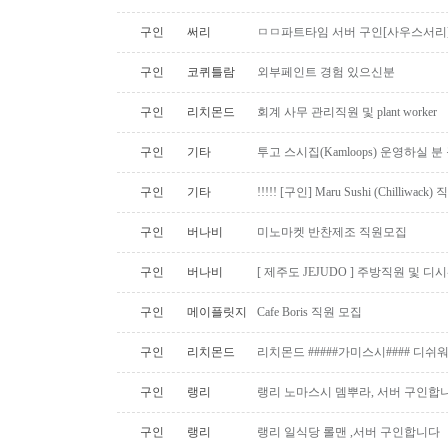
구인
써리
ㅁㅁ파트타임 서버 구인[사우스서리
구인
코퀴틀람
외부페인트 경험 있으신분
구인
리치몬드
회계 사무 관리직원 및 plant worker
구인
기타
투고 스시집(Kamloops) 운영하실 
구인
기타
!!!!! [구인] Maru Sushi (Chilliwack)
구인
버나비
미노마켓 반찬제조 직원모집
구인
버나비
[ 제주도 JEJUDO ] 주방직원 및 
구인
메이플릿지
Cafe Boris 직원 모집
구인
리치몬드
리치몬드 #####가미스시#### 디쉬
구인
랭리
랭리 노마스시 뎀뿌라, 서버 구인합니
구인
랭리
랭리 일식당 롤맨 ,서버 구인합니다