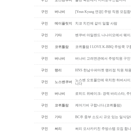
구인
노스밴쿠버
놀밴 북촌에서 서버분구인합니다
구인
버나비
[Yeun Kyung 연경] 주방 직원 모집
구인
메이플릿지
치코 치킨에 같이 일할 사람
구인
기타
벤쿠버 아일랜드 나나이모에서 웨이
구인
코퀴틀람
코퀴틀람 I LOVE K-BBQ 주빙쿡 
구인
버나비
버나비 고려면관에서 주방직원 구인
구인
랭리
HNS 한남수퍼마켓 랭리점 직원 채
노스벤 오토몰안에 위치한 하버사이
구인
노스밴쿠버
니다
구인
버나비
로히드 위베이크- 경력 바리스타, 
구인
코퀴틀람
케어기버 구합니다.(코퀴틀람)
구인
기타
BC주 중부 소도시 규모 있는 일식
구인
써리
써리 오사카키친 주방스텝 모집 합