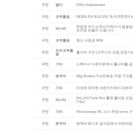
구인
델타
Office Administrator
구인
코퀴틀람
EKIBA PACKAGING & SUPPLI
취업엔 자기소개서/이력서가 얼굴입니
구인
버나비
토리로 만들어 드립니다.
구인
코퀴틀람
청소 사업권 매매
포트코퀴틀
구인
홀서버 구인 (근무시간 요일 조정가능
람
구인
기타
스쿼미시 다운타운에서 홀서버를 급
구인
밴쿠버
[Big Brothers Food] 배송 직원 구
구인
기타
미션에 위치한 크런치킨에서 파트타
[버나비] Sushi Box 롤맨 풀타임 모집
구인
버나비
가능)
구인
기타
West kootenay BC 스시.주방.serve
구인
밴쿠버
벤쿠버 웨스트 일식당에서 파트타임 스시맨