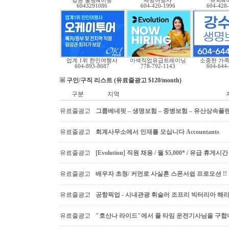
킹콩 쿨링&히팅
세방여행사
유학&
6043291086
604-420-1996
604-428
업계 1위 한인여행사
이색직업유급트레이닝
소중한 가족
604-893-8687
778-792-1143
604-644
구인/구직 리스트 (유료줄광고 $120/month)
구분
지역
유료줄광고
그룹베네핏 – 생명보험 – 중병보험 – 유산상속플
유료줄광고
회계사무소에서 인재를 모십니다 Accountants
유료줄광고
[Evolution] 직원 채용 / 월 $5,000* / 유급 휴
유료줄광고
배우자 초청/ 커먼로 사실혼 스폰서쉽 프로모션 !!
유료줄광고
공항픽업 - 시내관광 휘슬러 조프리 빅터리아 해리슨온
유료줄광고
"호산나 라이드"에서 풀 타임 운전기사님을 구합