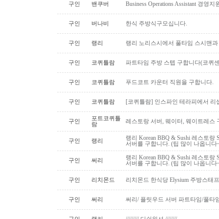
구인
밴쿠버
Business Operations Assista
구인
버나비
한식 주방식구모십니다.
구인
랭리
랭리 노리스시에서 풀타임 스시맨과
구인
코퀴틀람
파트타임 주방 스텝 구합니다(코퀴센
구인
코퀴틀람
푸드코트 카운터 직원을 구합니다.
구인
코퀴틀람
[코퀴틀람] 인스파인 테라피에서 리
포트코퀴틀
구인
레스토랑 서버, 웨이터, 웨이트레스
람
랭리 Korean BBQ & Sushi 레스토
구인
랭리
서버를 구합니다. (팁 많이 나옵니다~
랭리 Korean BBQ & Sushi 레스토
구인
써리
서버를 구합니다. (팁 많이 나옵니다~
구인
리치몬드
리치몬드 한식당 Elysium 주방스태
구인
써리
써리/ 플릿우드 서버 파트타임/풀타