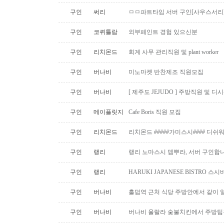
구인
써리
ㅁㅁ파트타임 서버 구인[사우스서리
구인
코퀴틀람
외부페인트 경험 있으신분
구인
리치몬드
회계 사무 관리직원 및 plant worker
구인
버나비
미노마켓 반찬제조 직원모집
구인
버나비
[ 제주도 JEJUDO ] 주방직원 및 
구인
메이플릿지
Cafe Boris 직원 모집
구인
리치몬드
리치몬드 #####가미스시#### 디쉬
구인
랭리
랭리 노마스시 뎀뿌라, 서버 구인합니
구인
랭리
HARUKI JAPANESE BISTRO 
구인
버나비
홀덤역 근처 식당 주방안에서 같이 
구인
버나비
버나비 울랄라 숯불치킨에서 주방팀