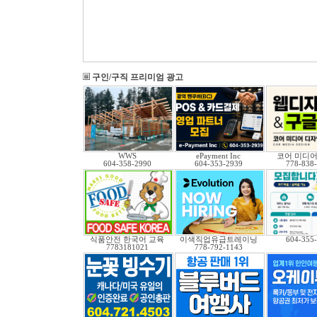
구인/구직 프리미엄 광고
WWS
ePayment Inc
코어 미디어
604-358-2990
604-353-2939
778-838
식품안전 한국어 교육
이색직업유급트레이닝
604-355
7783181021
778-792-1143