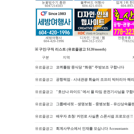
눈꽃빙수기 총판
블루버드 여행사
업계 1위 
6047214503
604-421-0101
604-893
세방여행사
디자인 / 인쇄 / 웹
연중무휴 /
604-420-1996
604-312-1555
778323
구인/구직 리스트 (유료줄광고 $120/month)
구분
지역
유료줄광고
코퀴틀람 중식당 “화원” 주방보조 구합니다
유료줄광고
공항픽업 - 시내관광 휘슬러 조프리 빅터리아 해리슨온
유료줄광고
"호산나 라이드"에서 풀 타임 운전기사님을 구합
유료줄광고
그룹베네핏 – 생명보험 – 중병보험 – 유산상속플
유료줄광고
배우자 초청/ 커먼로 사실혼 스폰서쉽 프로모션 !!
유료줄광고
회계사무소에서 인재를 모십니다 Accountants