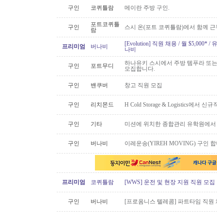
구인
코퀴틀람
메이란 주방 구인.
포트코퀴틀
구인
스시 온(포트 코퀴틀람)에서 함께 
람
[Evolution] 직원 채용 / 월 $5,00
프리미엄
버나비
나비
하나유키 스시에서 주방 템푸라 또는 핫
구인
포트무디
모집합니다.
구인
밴쿠버
창고 직원 모집
구인
리치몬드
H Cold Storage & Logistics에
구인
기타
미션에 위치한 종합관리 유학원에서
구인
버나비
이레운송(YIREH MOVING) 구인 
프리미엄
코퀴틀람
[WWS] 운전 및 현장 지원 직원 모집
구인
버나비
[프로옴니스 텔레콤] 파트타임 직원