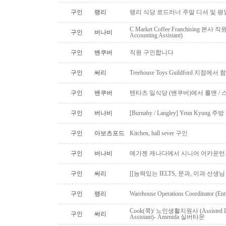
구인
랭리
랭리 식당 로드러너 주말 디셔 및 평
C Market Coffee Franchising 본사 직원 채
구인
버나비
Accounting Assistant)
구인
밴쿠버
직원 구인합니다
구인
써리
Treehouse Toys Guildford 지점에
구인
밴쿠버
텐타츠 일식당 (밴쿠버)에서 롤맨 / 
구인
버나비
[Burnaby / Langley] Yeun Kyun
구인
아보츠포드
Kitchen, hall sever 구인
구인
버나비
메가젠 캐나다에서 시니어 어카운턴
구인
써리
[[능력있는 IELTS, 문과, 이과 선생
구인
랭리
Warehouse Operations Coordinator (Ent
Cook(쿡)/ 노인생활지원사 (Assisted Li
구인
써리
Assistant)- Amenida 실버타운