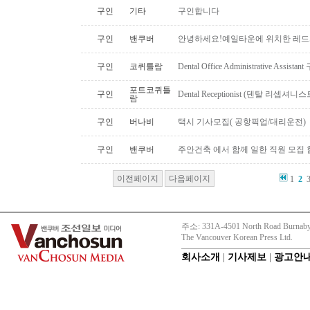
구인
기타
구인합니다
구인
밴쿠버
안녕하세요!예일타운에 위치한 레드
구인
코퀴틀람
Dental Office Administrative Assis
포트코퀴틀
구인
Dental Receptionist (덴탈 리셉
람
구인
버나비
택시 기사모집( 공항픽업/대리운전)
구인
밴쿠버
주안건축 에서 함께 일한 직원 모집 
이전페이지
다음페이지
1
2
주소: 331A-4501 North Road Burnaby
The Vancouver Korean Press Ltd.
회사소개
|
기사제보
|
광고안