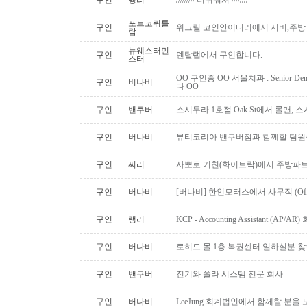
구인
랭리
///////// 디쉬워셔 ////////
포트코퀴틀
구인
위그릴 코인안이터리에서 서버,주방
람
뉴웨스터민
구인
덴탈랩에서 구인합니다.
스터
OO 구인중 OO 서울치과 : Senior Den
구인
버나비
다 OO
구인
밴쿠버
스시무라 1호점 Oak St에서 롤맨, 
구인
버나비
뷰티코리아 밴쿠버점과 함께할 팀원
구인
써리
사뽀로 키친(화이트락)에서 주방파트
구인
버나비
[버나비] 한인모터스에서 사무직 (Off
구인
랭리
KCP - Accounting Assistant (A
구인
버나비
로히드 몰 1층 복권센터 일하실분 
구인
밴쿠버
전기와 쏠라 시스템 전문 회사
구인
버나비
LeeJung 회계법인에서 함께할 분을