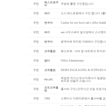
웨스트밴쿠
구인
주방장 롤맨 구인중입니다
버
구인
써리
스시 레스토랑에서 구인 합니다. (롤맨
구인
밴쿠버
Cashier for rice bowl cafe ( office build
구인
써리
aaa 사우스써리 일식당에서 스시맨이
구인
밴쿠버
밴쿠버에 위치한 카페에서 구인합니
구인
코퀴틀람
웨스트뷰 - 서버 및 네트워크 유지보
구인
델타
Office Administrator
구인
코퀴틀람
EKIBA PACKAGING & SUPPLI
취업엔 자기소개서/이력서가 얼굴입니
구인
버나비
토리로 만들어 드립니다.
포트코퀴틀
구인
홀서버 구인 (근무시간 요일 조정가능
람
구인
기타
스쿼미시 다운타운에서 홀서버를 급