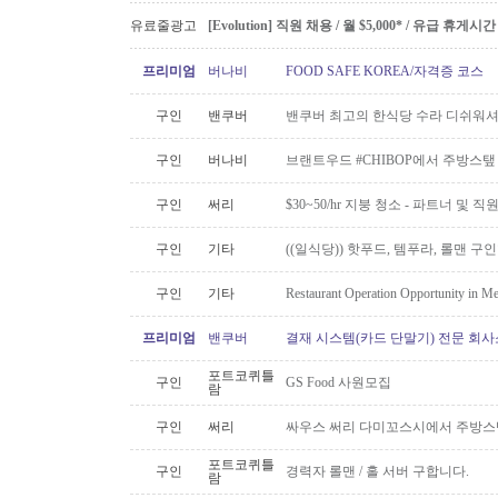
유료줄광고
[Evolution] 직원 채용 / 월 $5,000* / 유급 휴
프리미엄
버나비
FOOD SAFE KOREA/자격증 코스
구인
밴쿠버
밴쿠버 최고의 한식당 수라 디쉬워셔
구인
버나비
브랜트우드 #CHIBOP에서 주방스탶
구인
써리
$30~50/hr 지붕 청소 - 파트너 및 직
구인
기타
((일식당)) 핫푸드, 템푸라, 롤맨 
구인
기타
Restaurant Operation Opportunity in M
프리미엄
밴쿠버
결재 시스템(카드 단말기) 전문 회사
포트코퀴틀
구인
GS Food 사원모집
람
구인
써리
싸우스 써리 다미꼬스시에서 주방스
포트코퀴틀
구인
경력자 롤맨 / 홀 서버 구합니다.
람