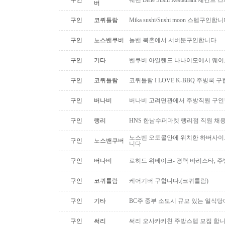
구인
웨벤 Bene Sushi Restaurant 세컨
버
구인
코퀴틀람
Mika sushi/Sushi moon 스텝구인합니
구인
노스밴쿠버
놀밴 북촌에서 서버분구인합니다
구인
기타
벤쿠버 아일랜드 나나이모에서 웨이
구인
코퀴틀람
코퀴틀람 I LOVE K-BBQ 주빙쿡 
구인
버나비
버나비 고려면관에서 주방직원 구인
구인
랭리
HNS 한남수퍼마켓 랭리점 직원 채
노스벤 오토몰안에 위치한 하버사이
구인
노스밴쿠버
니다
구인
버나비
로히드 위베이크- 경력 바리스타, 
구인
코퀴틀람
케어기버 구합니다.(코퀴틀람)
구인
기타
BC주 중부 소도시 규모 있는 일식
구인
써리
써리 오사카키친 주방스텝 모집 합