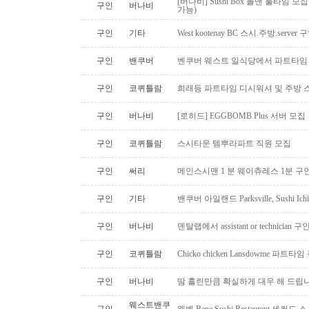
[버나비] Sushi Box 롤맨 풀타임 모집
구인
버나비
가능)
구인
기타
West kootenay BC 스시.주방.serve
구인
밴쿠버
벤쿠버 웨스트 일식당에서 파트타임 스시맨
구인
코퀴틀람
희래등 파트타임 디시워셔 및 주방 
구인
버나비
[로히드] EGGBOMB Plus 서버 모집
구인
코퀴틀람
스시타운 템뿌라파트 직원 모집
구인
써리
메인스시맨 1 분 웨이츄레스 1분 
구인
기타
밴쿠버 아일랜드 Parksville, Sushi 
구인
버나비
덴탈랩에서 assistant or technician
구인
코퀴틀람
Chicko chicken Lansdowme 파
구인
버나비
땀 흘린만큼 확실하게 대우 해 드립니
웨스트밴쿠