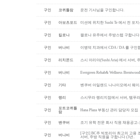
구인
코퀴틀람
운전 기사님을 구인합니다.
구인
아보츠포드
미션에 위치한 Sushi Te 에서 전 
구인
킬로나
캘로나 유주에서 주방스텝 구합니다
구인
버나비
이병덕 치과에서 CDA / DA 를 구
구인
리치몬드
스시 아리아(Sushi Aria) 에서 서버
구인
버나비
Evergreen Rehab& Wellness B
구인
기타
벤쿠버 아일랜드 나나이모에서 웨이
구인
랭리
스시무라 랭리지점에서 서버, 템푸라,
포트코퀴틀
구인
Hana Plaza 부동산 관리 담당자 모집
람
구인
밴쿠버
조기 유학 전문 회사 직원 채용공고
[구인] BC주 빅토리아 최고의 고용 
구인
버나비
서버, 주방 직원을 구합니다 (3년..