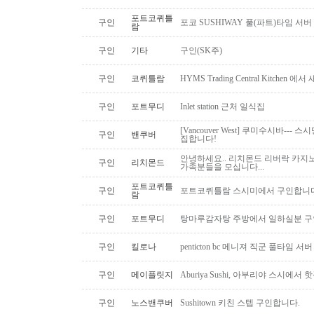
포트코퀴틀
구인
포코 SUSHIWAY 풀(파트)타임 서버
람
구인
기타
구인(SK주)
구인
코퀴틀람
HYMS Trading Central Kitch
구인
포트무디
Inlet station 근처 일식집
[Vancouver West] 쿠미수시바---
구인
밴쿠버
집합니다!
안녕하세요.. 리치몬드 리버락 카지노
구인
리치몬드
가족분들을 모십니다...
포트코퀴틀
구인
포트코퀴틀람 스시미에서 구인합니다. ( 
람
구인
포트무디
탕마루감자탕 주방에서 일하실분 구인
구인
킬로나
penticton bc 메니져 직군 풀타임 서
구인
메이플릿지
Aburiya Sushi, 아부리야 스시에
구인
노스밴쿠버
Sushitown 키친 스텝 구인합니다.