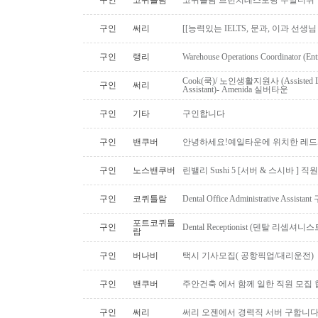
구인
코퀴틀람
코퀴틀람 브런치레스토랑 주말디쉬
구인
써리
[[능력있는 IELTS, 문과, 이과 선생
구인
랭리
Warehouse Operations Coordinator (Ent
Cook(쿡)/ 노인생활지원사 (Assisted Li
구인
써리
Assistant)- Amenida 실버타운
구인
기타
구인합니다
구인
밴쿠버
안녕하세요!예일타운에 위치한 레드
구인
노스밴쿠버
린밸리 Sushi 5 [서버 & 스시바 ] 
구인
코퀴틀람
Dental Office Administrative Assis
포트코퀴틀
구인
Dental Receptionist (덴탈 리셉
람
구인
버나비
택시 기사모집( 공항픽업/대리운전)
구인
밴쿠버
주안건축 에서 함께 일한 직원 모집 
구인
써리
써리 오젠에서 경력직 서버 구합니