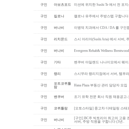
구인
아보츠포드
미션에 위치한 Sushi Te 에서 전 
구인
킬로나
캘로나 유주에서 주방스텝 구합니다
구인
버나비
이병덕 치과에서 CDA / DA 를 구
구인
리치몬드
스시 아리아(Sushi Aria) 에서 서버
구인
버나비
Evergreen Rehab& Wellness B
구인
기타
벤쿠버 아일랜드 나나이모에서 웨이
구인
랭리
스시무라 랭리지점에서 서버, 템푸라,
포트코퀴틀
구인
Hana Plaza 부동산 관리 담당자 모집
람
구인
밴쿠버
조기 유학 전문 회사 직원 채용공고
구인
코퀴틀람
[오토스타일] 중고차 디테일링 스태프 
[구인] BC주 빅토리아 최고의 고용 
구인
버나비
서버, 주방 직원을 구합니다 (3년..