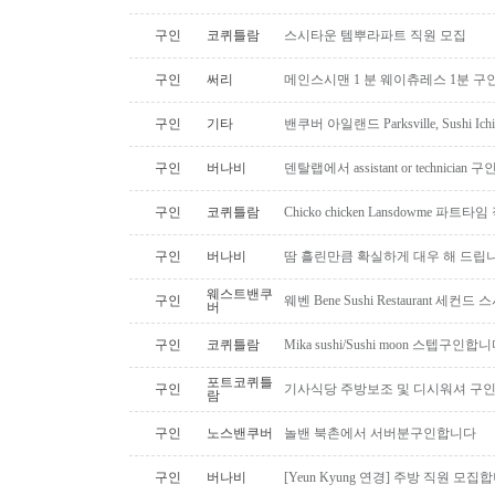
구인
코퀴틀람
스시타운 템뿌라파트 직원 모집
구인
써리
메인스시맨 1 분 웨이츄레스 1분 
구인
기타
밴쿠버 아일랜드 Parksville, Sushi 
구인
버나비
덴탈랩에서 assistant or technician
구인
코퀴틀람
Chicko chicken Lansdowme 파
구인
버나비
땀 흘린만큼 확실하게 대우 해 드립니
웨스트밴쿠
구인
웨벤 Bene Sushi Restaurant 세컨
버
구인
코퀴틀람
Mika sushi/Sushi moon 스텝구인합니
포트코퀴틀
구인
기사식당 주방보조 및 디시워셔 구
람
구인
노스밴쿠버
놀밴 북촌에서 서버분구인합니다
구인
버나비
[Yeun Kyung 연경] 주방 직원 모집