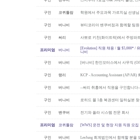
구인
밴쿠버
스시무라 1호점 Oak St에서 롤맨, 
구인
코퀴틀람
학원에서 주요과목 가르치실 선생님
구인
버나비
뷰티코리아 밴쿠버점과 함께할 팀원
구인
써리
사뽀로 키친(화이트락)에서 주방파트
[Evolution] 직원 채용 / 월 $5,00
프리미엄
버나비
나비
구인
버나비
[버나비] 한인모터스에서 사무직 (Off
구인
랭리
KCP - Accounting Assistant (A
구인
버나비
--써리 취홍에서 직원을 구인합니다-
구인
버나비
로히드 몰 1층 복권센터 일하실분 
구인
밴쿠버
전기와 쏠라 시스템 전문 회사
프리미엄
코퀴틀람
[WWS] 운전 및 현장 지원 직원 모집
구인
버나비
LeeJung 회계법인에서 함께할 분을