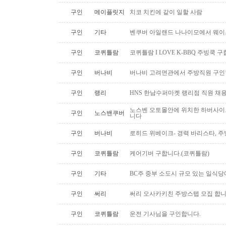
구인
메이플릿지
치코 치킨에 같이 일할 사람
구인
기타
벤쿠버 아일랜드 나나이모에서 웨이
구인
코퀴틀람
코퀴틀람 I LOVE K-BBQ 주빙쿡 
구인
버나비
버나비 고려면관에서 주방직원 구인
구인
랭리
HNS 한남수퍼마켓 랭리점 직원 채
노스벤 오토몰안에 위치한 하버사이
구인
노스밴쿠버
니다
구인
버나비
로히드 위베이크- 경력 바리스타, 
구인
코퀴틀람
케어기버 구합니다.(코퀴틀람)
구인
기타
BC주 중부 소도시 규모 있는 일식
구인
써리
써리 오사카키친 주방스텝 모집 합
구인
코퀴틀람
운전 기사님을 구인합니다.