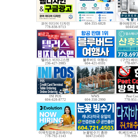
코어 미디어 디자인
604-355-6828
퓨어레인지 
778-838-9713
604454
텔러스 비지니스맨
블루버드 여행사
(구인) 베
236-427-3985
604-421-0101
778-697
INI POS
WWS
Pest Con
604-628-8772
604-358-2990
778-951
이색직업유급트레이닝
눈꽃빙수기 총판
쥐,베드버그 
778-792-1143
6047214503
778-999