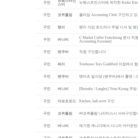
뉴웨스터민
구인
뉴웨스트민스터에 위치한 Kioku Kitche
스터
구인
코퀴틀람
풀타임 Accounting Clerk 구인하고
구인
랭리
랭리 식당 로드러너 주말 디셔 및 평
C Market Coffee Franchising 본사 직원 채
구인
버나비
Accounting Assistant)
구인
밴쿠버
직원 구인합니다
구인
써리
Treehouse Toys Guildford 지점에
구인
밴쿠버
텐타츠 일식당 (밴쿠버)에서 롤맨 / 
구인
버나비
[Burnaby / Langley] Yeun Kyun
구인
아보츠포드
Kitchen, hall sever 구인
구인
코퀴틀람
##코퀴틀람 나리타스시 서버구인합
구인
버나비
메가젠 캐나다에서 시니어 어카운턴