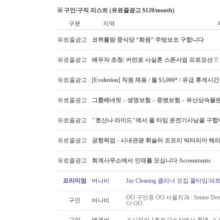
구인/구직 리스트 (유료줄광고 $120/month)
구분
지역
유료줄광고
코퀴틀람 중식당 “화원” 주방보조 구합니다
유료줄광고
배우자 초청/ 커먼로 사실혼 스폰서쉽 프로모션 !!
유료줄광고
[Evolution] 직원 채용 / 월 $5,000* / 유급 휴
유료줄광고
그룹베네핏 – 생명보험 – 중병보험 – 유산상속플
유료줄광고
"호산나 라이드"에서 풀 타임 운전기사님을 구합
유료줄광고
공항픽업 - 시내관광 휘슬러 조프리 빅터리아 해리슨온
유료줄광고
회계사무소에서 인재를 모십니다 Accountants
프리미엄
버나비
Jay Cleaning 클리너 모집 풀타임/
OO 구인중 OO 서울치과 : Senior Den
구인
버나비
다 OO