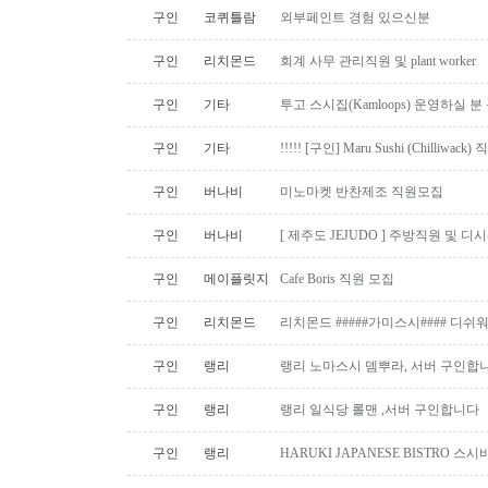
구인
코퀴틀람
외부페인트 경험 있으신분
구인
리치몬드
회계 사무 관리직원 및 plant worker
구인
기타
투고 스시집(Kamloops) 운영하실 
구인
기타
!!!!! [구인] Maru Sushi (Chilliwack)
구인
버나비
미노마켓 반찬제조 직원모집
구인
버나비
[ 제주도 JEJUDO ] 주방직원 및 
구인
메이플릿지
Cafe Boris 직원 모집
구인
리치몬드
리치몬드 #####가미스시#### 디쉬
구인
랭리
랭리 노마스시 뎀뿌라, 서버 구인합니
구인
랭리
랭리 일식당 롤맨 ,서버 구인합니다
구인
랭리
HARUKI JAPANESE BISTRO 