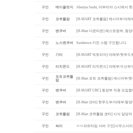
구인
메이플릿지
Aburiya Sushi, 아부리야 스시에
구인
코퀴틀람
[H-MART 코퀴틀람] 캐시어부/야
구인
밴쿠버
[H-Mart 다운타운] 레스토랑부, 
구인
노스밴쿠버
Sushitown 키친 스텝 구인합니다.
구인
기타
[H-MART 빅토리아] 야채부/핫푸
구인
리치몬드
[H-MART 리치몬드] 야채부/수산
포트코퀴틀
구인
[H-Mart 포트 코퀴틀람] 캐시어부
람
구인
밴쿠버
[H-MART UBC] 동양부 직원 모집합
구인
밴쿠버
[H-Mart 던바] 핫푸드부/야채부/동
구인
코퀴틀람
[H-Mart 코퀴틀람 센터] 시식 담당
구인
써리
ㅁㅁ파트타임 서버 구인[사우스서리