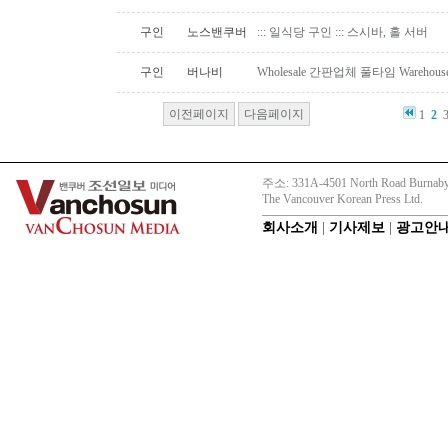
구인
노스밴쿠버
::: 일식당 구인 ::: 스시바, 홀 서버
구인
버나비
Wholesale 간판업체 풀타임 Warehous
이전페이지
다음페이지
1
2
주소: 331A-4501 North Road Burnaby
The Vancouver Korean Press Ltd.
회사소개
|
기사제보
|
광고안