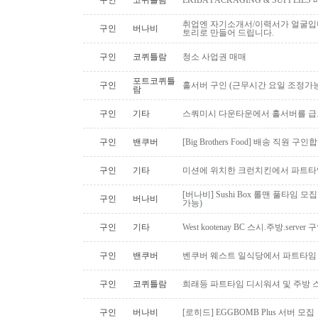
구인
코퀴틀람
EKIBA PACKAGING & SUPPLI
취업엔 자기소개서/이력서가 얼굴입니
구인
버나비
토리로 만들어 드립니다.
구인
코퀴틀람
청소 사업권 매매
포트코퀴틀
구인
홀서버 구인 (근무시간 요일 조정가능
람
구인
기타
스쿼미시 다운타운에서 홀서버를 급
구인
밴쿠버
[Big Brothers Food] 배송 직원 구
구인
기타
미션에 위치한 크런치킨에서 파트타
[버나비] Sushi Box 롤맨 풀타임 모집
구인
버나비
가능)
구인
기타
West kootenay BC 스시.주방.serve
구인
밴쿠버
벤쿠버 웨스트 일식당에서 파트타임 스시맨
구인
코퀴틀람
희래등 파트타임 디시워셔 및 주방 
구인
버나비
[로히드] EGGBOMB Plus 서버 모집