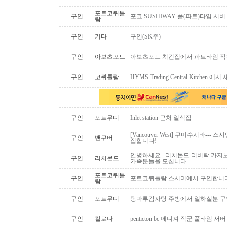
포트코퀴틀
구인
포코 SUSHIWAY 풀(파트)타임 서버
람
구인
기타
구인(SK주)
구인
아보츠포드
아보츠포드 치킨집에서 파트타임 직
구인
코퀴틀람
HYMS Trading Central Kitch
구인
포트무디
Inlet station 근처 일식집
[Vancouver West] 쿠미수시바---
구인
밴쿠버
집합니다!
안녕하세요.. 리치몬드 리버락 카지노
구인
리치몬드
가족분들을 모십니다...
포트코퀴틀
구인
포트코퀴틀람 스시미에서 구인합니다. ( 
람
구인
포트무디
탕마루감자탕 주방에서 일하실분 구인
구인
킬로나
penticton bc 메니져 직군 풀타임 서