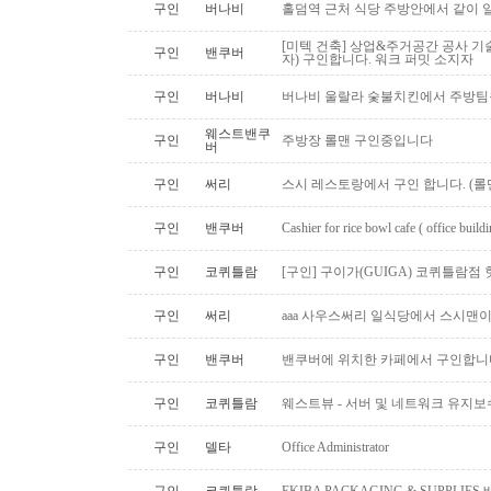
구인
버나비
홀덤역 근처 식당 주방안에서 같이 
[미텍 건축] 상업&주거공간 공사 기
구인
밴쿠버
자) 구인합니다. 워크 퍼밋 소지자
구인
버나비
버나비 울랄라 숯불치킨에서 주방팀
웨스트밴쿠
구인
주방장 롤맨 구인중입니다
버
구인
써리
스시 레스토랑에서 구인 합니다. (롤맨
구인
밴쿠버
Cashier for rice bowl cafe ( office build
구인
코퀴틀람
[구인] 구이가(GUIGA) 코퀴틀람점 핫푸
구인
써리
aaa 사우스써리 일식당에서 스시맨이
구인
밴쿠버
밴쿠버에 위치한 카페에서 구인합니
구인
코퀴틀람
웨스트뷰 - 서버 및 네트워크 유지보
구인
델타
Office Administrator