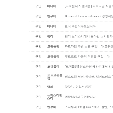
구인
버나비
[프로옴니스 텔레콤] 파트타임 직원
구인
밴쿠버
Business Operations Assista
구인
버나비
한식 주방식구모십니다.
구인
랭리
랭리 노리스시에서 풀타임 스시맨과
구인
코퀴틀람
파트타임 주방 스텝 구합니다(코퀴센
구인
코퀴틀람
푸드코트 카운터 직원을 구합니다.
구인
코퀴틀람
[코퀴틀람] 인스파인 테라피에서 리
포트코퀴틀
구인
레스토랑 서버, 웨이터, 웨이트레스
람
구인
랭리
///////// 디쉬워셔 ////////
뉴웨스터민
구인
덴탈랩에서 구인합니다.
스터
구인
밴쿠버
스시무라 1호점 Oak St에서 롤맨, 