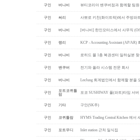
구인
버나비
뷰티코리아 밴쿠버점과 함께할 팀원
구인
써리
사뽀로 키친(화이트락)에서 주방파트
구인
버나비
[버나비] 한인모터스에서 사무직 (Off
구인
랭리
KCP - Accounting Assistant (A
구인
버나비
로히드 몰 1층 복권센터 일하실분 
구인
밴쿠버
전기와 쏠라 시스템 전문 회사
구인
버나비
LeeJung 회계법인에서 함께할 분을
포트코퀴틀
구인
포코 SUSHIWAY 풀(파트)타임 서버
람
구인
기타
구인(SK주)
구인
코퀴틀람
HYMS Trading Central Kitch
구인
포트무디
Inlet station 근처 일식집