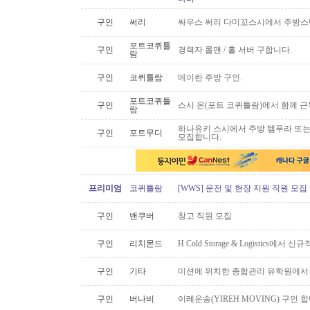
구인
써리
싸우스 써리 다미꼬스시에서 주방스
포트코퀴틀
구인
경력자 롤맨 / 홀 서버 구합니다.
람
구인
코퀴틀람
메이란 주방 구인.
포트코퀴틀
구인
스시 온(포트 코퀴틀람)에서 함께 
람
하나유키 스시에서 주방 템푸라 또는 핫
구인
포트무디
모집합니다.
프리미엄
코퀴틀람
[WWS] 운전 및 현장 지원 직원 모집
구인
밴쿠버
창고 직원 모집
구인
리치몬드
H Cold Storage & Logistics에
구인
기타
미션에 위치한 종합관리 유학원에서
구인
버나비
이레운송(YIREH MOVING) 구인 