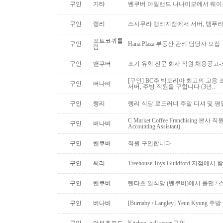
구인
기타
벤쿠버 아일랜드 나나이모에서 웨이
구인
랭리
스시무라 랭리지점에서 서버, 템푸라,
포트코퀴틀
구인
Hana Plaza 부동산 관리 담당자 모집
람
구인
밴쿠버
조기 유학 전문 회사 직원 채용공고
[구인] BC주 빅토리아 최고의 고용 
구인
버나비
서버, 주방 직원을 구합니다 (3년..
구인
랭리
랭리 식당 로드러너 주말 디셔 및 평
C Market Coffee Franchising 본사 직원 채
구인
버나비
Accounting Assistant)
구인
밴쿠버
직원 구인합니다
구인
써리
Treehouse Toys Guildford 지점에
구인
밴쿠버
텐타츠 일식당 (밴쿠버)에서 롤맨 / 
구인
버나비
[Burnaby / Langley] Yeun Kyun