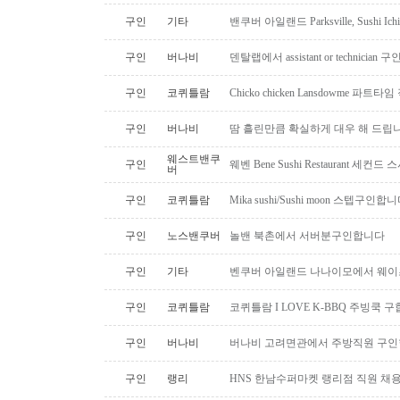
구인
기타
밴쿠버 아일랜드 Parksville, Sushi 
구인
버나비
덴탈랩에서 assistant or technician
구인
코퀴틀람
Chicko chicken Lansdowme 파
구인
버나비
땀 흘린만큼 확실하게 대우 해 드립니
웨스트밴쿠
구인
웨벤 Bene Sushi Restaurant 세컨
버
구인
코퀴틀람
Mika sushi/Sushi moon 스텝구인합니
구인
노스밴쿠버
놀밴 북촌에서 서버분구인합니다
구인
기타
벤쿠버 아일랜드 나나이모에서 웨이
구인
코퀴틀람
코퀴틀람 I LOVE K-BBQ 주빙쿡 
구인
버나비
버나비 고려면관에서 주방직원 구인
구인
랭리
HNS 한남수퍼마켓 랭리점 직원 채