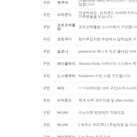
[Vancouver West] 쿠미수시바---
구인
밴쿠버
집합니다!
안녕하세요.. 리치몬드 리버락 카지노
구인
리치몬드
가족분들을 모십니다...
포트코퀴틀
구인
포트코퀴틀람 스시미에서 구인합니다. ( 
람
구인
포트무디
탕마루감자탕 주방에서 일하실분 구인
구인
킬로나
penticton bc 메니져 직군 풀타임 서
구인
메이플릿지
Aburiya Sushi, 아부리야 스시에
구인
노스밴쿠버
Sushitown 키친 스텝 구인합니다.
구인
써리
ㅁㅁ파트타임 서버 구인[사우스서리
구인
리치몬드
회계 사무 관리직원 및 plant worker
구인
버나비
미노마켓 반찬제조 직원모집
구인
버나비
[ 제주도 JEJUDO ] 주방직원 및 