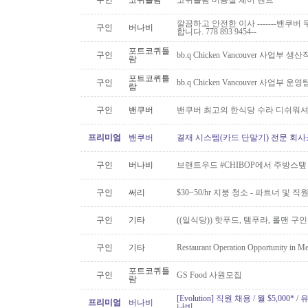
구인
코퀴틀람
코퀴틀람 미용실 체어 랜트
깔끔하고 안전한 이사 -------밴쿠버 무
구인
버나비
합니다. 778 893 9454--
포트코퀴틀
구인
bb.q Chicken Vancouver 사업부
람
포트코퀴틀
구인
bb.q Chicken Vancouver 사업부
람
구인
밴쿠버
밴쿠버 최고의 한식당 수라 디쉬워셔
프리미엄
밴쿠버
결재 시스템(카드 단말기) 전문 회사
구인
버나비
브랜트우드 #CHIBOP에서 주방스탶
구인
써리
$30~50/hr 지붕 청소 - 파트너 및 직
구인
기타
((일식당)) 핫푸드, 템푸라, 롤맨 
구인
기타
Restaurant Operation Opportunity in M
포트코퀴틀
구인
GS Food 사원모집
람
[Evolution] 직원 채용 / 월 $5,00
프리미엄
버나비
나비