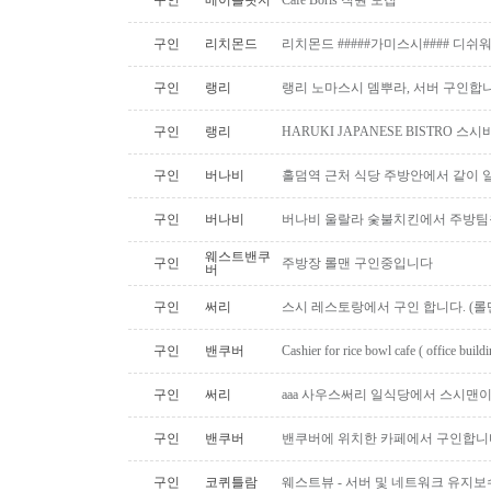
구인
메이플릿지
Cafe Boris 직원 모집
구인
리치몬드
리치몬드 #####가미스시#### 디쉬
구인
랭리
랭리 노마스시 뎀뿌라, 서버 구인합니
구인
랭리
HARUKI JAPANESE BISTRO 
구인
버나비
홀덤역 근처 식당 주방안에서 같이 
구인
버나비
버나비 울랄라 숯불치킨에서 주방팀
웨스트밴쿠
구인
주방장 롤맨 구인중입니다
버
구인
써리
스시 레스토랑에서 구인 합니다. (롤맨
구인
밴쿠버
Cashier for rice bowl cafe ( office build
구인
써리
aaa 사우스써리 일식당에서 스시맨이
구인
밴쿠버
밴쿠버에 위치한 카페에서 구인합니
구인
코퀴틀람
웨스트뷰 - 서버 및 네트워크 유지보