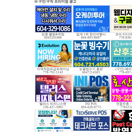
구인/구직 프리미엄 광고
킹콩 쿨링&히팅
업계 1위 한인여행사
코어 미디어
6043291086
604-893-8687
778-838
이색직업유급트레이닝
눈꽃빙수기 총판
(구인) 베
778-792-1143
6047214503
778-697
텔러스 비지니스맨
INI POS
연중무휴 /
236-427-3985
604-628-8772
778323