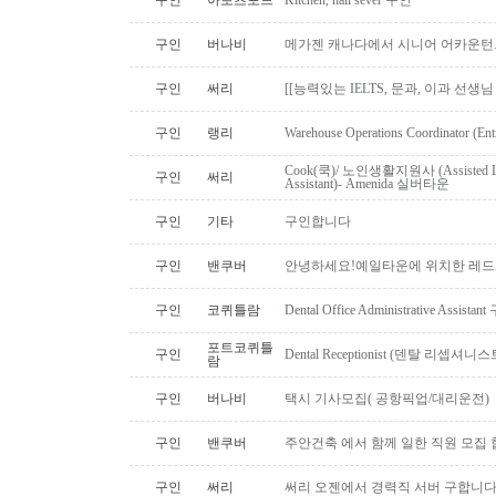
구인
아보츠포드
Kitchen, hall sever 구인
구인
버나비
메가젠 캐나다에서 시니어 어카운턴
구인
써리
[[능력있는 IELTS, 문과, 이과 선생
구인
랭리
Warehouse Operations Coordinator (Ent
Cook(쿡)/ 노인생활지원사 (Assisted Li
구인
써리
Assistant)- Amenida 실버타운
구인
기타
구인합니다
구인
밴쿠버
안녕하세요!예일타운에 위치한 레드
구인
코퀴틀람
Dental Office Administrative Assis
포트코퀴틀
구인
Dental Receptionist (덴탈 리셉
람
구인
버나비
택시 기사모집( 공항픽업/대리운전)
구인
밴쿠버
주안건축 에서 함께 일한 직원 모집 
구인
써리
써리 오젠에서 경력직 서버 구합니