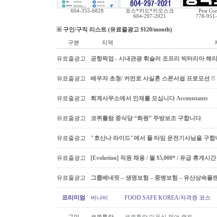
604-355-6828
포스*카드*키오스크
Pest Con
604-297-2021
778-951
구인/구직 리스트 (유료줄광고 $120/month)
구분
지역
유료줄광고
공항픽업 - 시내관광 휘슬러 조프리 빅터리아 해리슨온
유료줄광고
배우자 초청/ 커먼로 사실혼 스폰서쉽 프로모션 !!
유료줄광고
회계사무소에서 인재를 모십니다 Accountants
유료줄광고
코퀴틀람 중식당 “화원” 주방보조 구합니다
유료줄광고
"호산나 라이드"에서 풀 타임 운전기사님을 구합
유료줄광고
[Evolution] 직원 채용 / 월 $5,000* / 유급 휴
유료줄광고
그룹베네핏 – 생명보험 – 중병보험 – 유산상속플
프리미엄
버나비
FOOD SAFE KOREA/자격증 코스