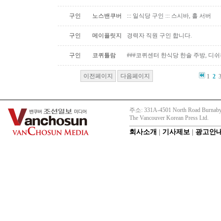
구인
노스밴쿠버
::: 일식당 구인 ::: 스시바, 홀 서버
구인
메이플릿지
경력자 직원 구인 합니다.
구인
코퀴틀람
###코퀴센터 한식당 한솔 주방, 디쉬
이전페이지
다음페이지
1
2
주소: 331A-4501 North Road Burnaby
The Vancouver Korean Press Ltd.
회사소개
|
기사제보
|
광고안