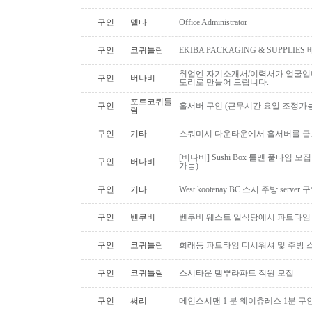
구인
델타
Office Administrator
구인
코퀴틀람
EKIBA PACKAGING & SUPPLI
취업엔 자기소개서/이력서가 얼굴입니
구인
버나비
토리로 만들어 드립니다.
포트코퀴틀
구인
홀서버 구인 (근무시간 요일 조정가능
람
구인
기타
스쿼미시 다운타운에서 홀서버를 급
[버나비] Sushi Box 롤맨 풀타임 모집
구인
버나비
가능)
구인
기타
West kootenay BC 스시.주방.serve
구인
밴쿠버
벤쿠버 웨스트 일식당에서 파트타임 스시맨
구인
코퀴틀람
희래등 파트타임 디시워셔 및 주방 
구인
코퀴틀람
스시타운 템뿌라파트 직원 모집
구인
써리
메인스시맨 1 분 웨이츄레스 1분 