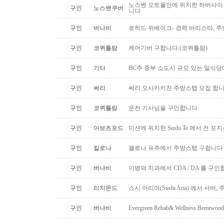
노스벤 오토몰안에 위치한 하버사이
구인
노스밴쿠버
니다
구인
버나비
로히드 위베이크- 경력 바리스타, 
구인
코퀴틀람
케어기버 구합니다.(코퀴틀람)
구인
기타
BC주 중부 소도시 규모 있는 일식
구인
써리
써리 오사카키친 주방스텝 모집 합
구인
코퀴틀람
운전 기사님을 구인합니다.
구인
아보츠포드
미션에 위치한 Sushi Te 에서 전 
구인
킬로나
캘로나 유주에서 주방스텝 구합니다
구인
버나비
이병덕 치과에서 CDA / DA 를 구
구인
리치몬드
스시 아리아(Sushi Aria) 에서 서버
구인
버나비
Evergreen Rehab& Wellness B