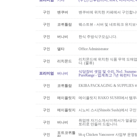
프리미엄
기타
(구인) 산후관리사, RMT, 마사지사
구인
밴쿠버
밴쿠버에 위치한 카페에서 구인합니
구인
코퀴틀람
웨스트뷰 - 서버 및 네트워크 유지보
구인
버나비
한식 주방식구모십니다.
구인
델타
Office Administrator
리치몬드에 위치한 식품 무역 도매
구인
리치몬드
다. (물류)
식당장비 셋업 및 수리, No1. Suzu
프리미엄
버나비
PureRange - 업계최고 7년 워런티 Tr
구인
코퀴틀람
EKIBA PACKAGING & SUPPLI
구인
메이플릿지
메이플릿지 HAKO SUSHI에서 템
구인
메이플릿지
시노비 스시(Shinobi Sushi)에서 구
취업엔 자기소개서/이력서가 얼굴입니
구인
버나비
토리로 만들어 드립니다.
포트코퀴틀
구인
bb.q Chicken Vancouver 사업부
람