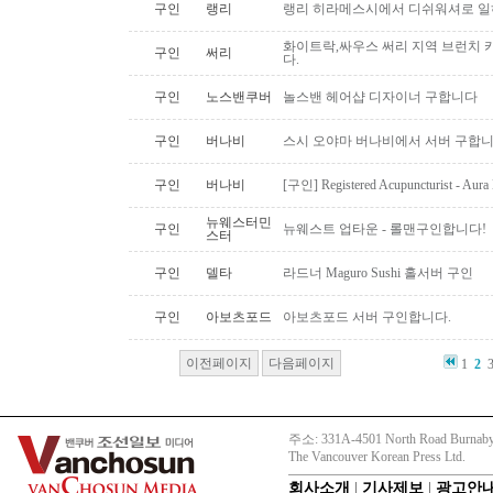
구인
랭리
랭리 히라메스시에서 디쉬워셔로 
화이트락,싸우스 써리 지역 브런치
구인
써리
다.
구인
노스밴쿠버
놀스밴 헤어샵 디자이너 구합니다
구인
버나비
스시 오야마 버나비에서 서버 구합니
구인
버나비
[구인] Registered Acupuncturist - Aura 
뉴웨스터민
구인
뉴웨스트 업타운 - 롤맨구인합니다!
스터
구인
델타
라드너 Maguro Sushi 홀서버 구인
구인
아보츠포드
아보츠포드 서버 구인합니다.
이전페이지
다음페이지
1
2
주소: 331A-4501 North Road Burnaby
The Vancouver Korean Press Ltd.
회사소개
|
기사제보
|
광고안