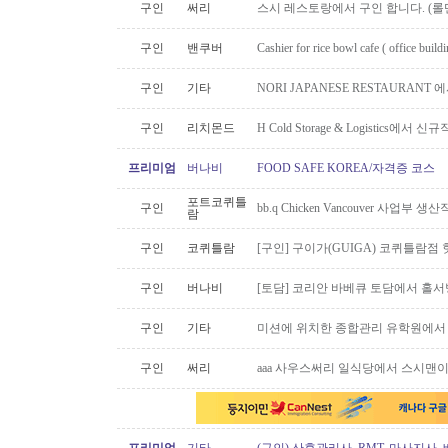
구인
써리
스시 레스토랑에서 구인 합니다. (롤맨
구인
밴쿠버
Cashier for rice bowl cafe ( office build
구인
기타
NORI JAPANESE RESTAURAN
구인
리치몬드
H Cold Storage & Logistics에
프리미엄
버나비
FOOD SAFE KOREA/자격증 코스
포트코퀴틀
구인
bb.q Chicken Vancouver 사업부
람
구인
코퀴틀람
[구인] 구이가(GUIGA) 코퀴틀람점 핫푸
구인
버나비
[토담] 코리안 바베큐 토담에서 홀서
구인
기타
미션에 위치한 종합관리 유학원에서
구인
써리
aaa 사우스써리 일식당에서 스시맨이