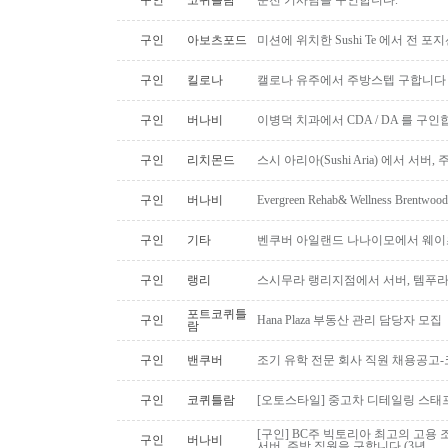
구인
코퀴틀람
운전 기사님을 구인합니다.
구인
아보츠포드
미션에 위치한 Sushi Te 에서 전 
구인
킬로나
캘로나 유주에서 주방스텝 구합니다
구인
버나비
이병덕 치과에서 CDA / DA 를 구
구인
리치몬드
스시 아리아(Sushi Aria) 에서 서버
구인
버나비
Evergreen Rehab& Wellness B
구인
기타
벤쿠버 아일랜드 나나이모에서 웨이
구인
랭리
스시무라 랭리지점에서 서버, 템푸라,
포트코퀴틀
구인
Hana Plaza 부동산 관리 담당자 모집
람
구인
밴쿠버
조기 유학 전문 회사 직원 채용공고
구인
코퀴틀람
[오토스타일] 중고차 디테일링 스태프 
[구인] BC주 빅토리아 최고의 고용 
구인
버나비
서버, 주방 직원을 구합니다 (3년..