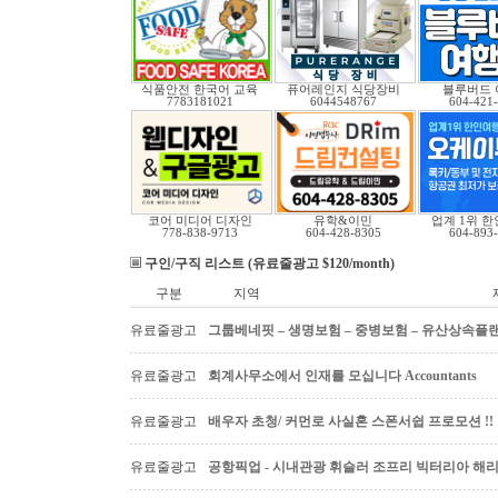
식품안전 한국어 교육
퓨어레인지 식당장비
블루버드 
7783181021
6044548767
604-421
코어 미디어 디자인
유학&이민
업계 1위 
778-838-9713
604-428-8305
604-893
구인/구직 리스트 (유료줄광고 $120/month)
구분
지역
유료줄광고
그룹베네핏 – 생명보험 – 중병보험 – 유산상속플
유료줄광고
회계사무소에서 인재를 모십니다 Accountants
유료줄광고
배우자 초청/ 커먼로 사실혼 스폰서쉽 프로모션 !!
유료줄광고
공항픽업 - 시내관광 휘슬러 조프리 빅터리아 해리슨온