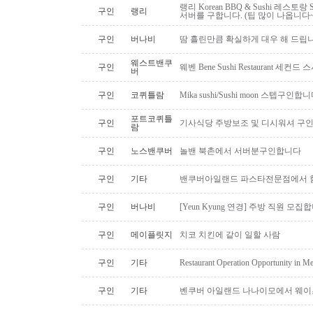
랭리 Korean BBQ & Sushi 레스토
구인
랭리
서버를 구합니다. (팁 많이 나옵니다~
구인
버나비
땀 흘린만큼 확실하게 대우 해 드립니
웨스트밴쿠
구인
웨벤 Bene Sushi Restaurant 세컨
버
구인
코퀴틀람
Mika sushi/Sushi moon 스텝구인합니
포트코퀴틀
구인
기사식당 주방보조 및 디시워셔 구
람
구인
노스밴쿠버
놀밴 북촌에서 서버분구인합니다
구인
기타
밴쿠버아일랜드 파스타전문점에서 함
구인
버나비
[Yeun Kyung 연경] 주방 직원 모집
구인
메이플릿지
치코 치킨에 같이 일할 사람
구인
기타
Restaurant Operation Opportunity in M
구인
기타
벤쿠버 아일랜드 나나이모에서 웨이