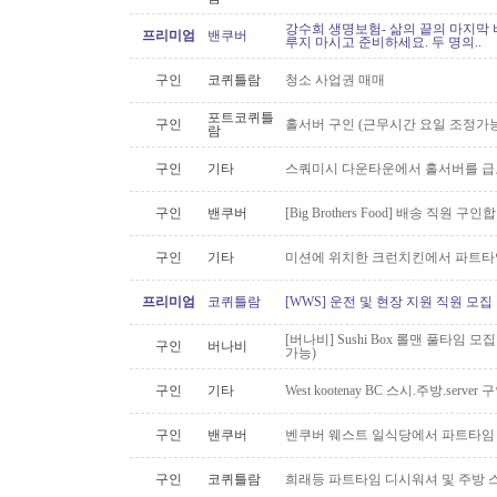
강수희 생명보험- 삶의 끝의 마지막 
프리미엄
밴쿠버
루지 마시고 준비하세요. 두 명의..
구인
코퀴틀람
청소 사업권 매매
포트코퀴틀
구인
홀서버 구인 (근무시간 요일 조정가능
람
구인
기타
스쿼미시 다운타운에서 홀서버를 급
구인
밴쿠버
[Big Brothers Food] 배송 직원 구
구인
기타
미션에 위치한 크런치킨에서 파트타
프리미엄
코퀴틀람
[WWS] 운전 및 현장 지원 직원 모집
[버나비] Sushi Box 롤맨 풀타임 모집
구인
버나비
가능)
구인
기타
West kootenay BC 스시.주방.serve
구인
밴쿠버
벤쿠버 웨스트 일식당에서 파트타임 스시맨
구인
코퀴틀람
희래등 파트타임 디시워셔 및 주방 