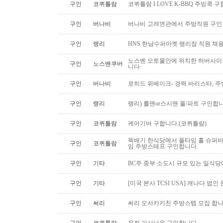
구인
코퀴틀람
코퀴틀람 I LOVE K-BBQ 주빙쿡 
구인
버나비
버나비 고려면관에서 주방직원 구인
구인
랭리
HNS 한남수퍼마켓 랭리점 직원 채
노스벤 오토몰안에 위치한 하버사이
구인
노스밴쿠버
니다
구인
버나비
로히드 위베이크- 경력 바리스타, 
구인
랭리
랭리) 롤맨or스시맨 풀/파트 구인합니
구인
코퀴틀람
케어기버 구합니다.(코퀴틀람)
뚝배기 한식당에서 풀타임 홀 슈퍼
구인
코퀴틀람
임 주방스테프 구인합니다.
구인
기타
BC주 중부 소도시 규모 있는 일식
구인
기타
[미국 본사 TCSI USA] 캐나다 법인
구인
써리
써리 오사카키친 주방스텝 모집 합