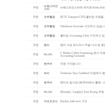
뉴웨스터민
구인
뉴웨스트민스터에 위치한 Kioku Kitche
스터
구인
코퀴틀람
[KTX Transport LTD] 풀타임 
구인
코퀴틀람
Warehouse Associate 구인하고 있습
구인
코퀴틀람
풀타임 Accounting Clerk 구인하고
구인
랭리
랭리 식당 로드러너 주말 디셔 및 평
C Market Coffee Franchising 본사 직원 채
구인
버나비
Accounting Assistant)
구인
밴쿠버
직원 구인합니다
구인
써리
Treehouse Toys Guildford 지점에
구인
밴쿠버
텐타츠 일식당 (밴쿠버)에서 롤맨 / 
구인
버나비
[Burnaby / Langley] Yeun Kyun
구인
아보츠포드
Kitchen, hall sever 구인