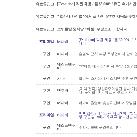
유료줄광고
[Evolution] 직원 채용 / 월 $5,000* / 유급 휴
유료줄광고
"호산나 라이드"에서 풀 타임 운전기사님을 구합
유료줄광고
코퀴틀람 중식당 “화원” 주방보조 구합니다
[Evolution] 직원 채용 / 월 $5,00
프리미엄
버나비
나비
구인
버나비
홀덤역 근처 식당 주방안에서 같이 
웨스트밴쿠
구인
###웨밴 메가스시에서 주방직원구합
버
구인
기타
칠리왁 스시와에서 스시맨 주방 구
[미텍 건축] 상업&주거공간 공사 기
구인
밴쿠버
자) 구인합니다. 워크 퍼밋 소지자
구인
버나비
버나비 울랄라 숯불치킨에서 주방팀
HDC웹&그래픽스-디자인&하이엔드 
프리미엄
버나비
팅-구글광고에서 우체국 광고전단 
웨스트밴쿠
구인
주방장 롤맨 구인중입니다
버