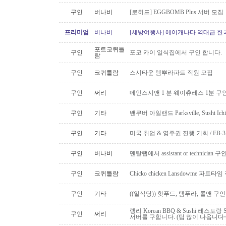
구인
버나비
[로히드] EGGBOMB Plus 서버 모집
프리미엄
버나비
[세방여행사] 에어캐나다 역대급 한국행
포트코퀴틀
구인
포코 카이 일식집에서 구인 합니다.
람
구인
코퀴틀람
스시타운 템뿌라파트 직원 모집
구인
써리
메인스시맨 1 분 웨이츄레스 1분 
구인
기타
밴쿠버 아일랜드 Parksville, Sushi 
구인
기타
미국 취업 & 영주권 진행 기회 / EB
구인
버나비
덴탈랩에서 assistant or technician
구인
코퀴틀람
Chicko chicken Lansdowme 파
구인
기타
((일식당)) 핫푸드, 템푸라, 롤맨 
랭리 Korean BBQ & Sushi 레스토
구인
써리
서버를 구합니다. (팁 많이 나옵니다~