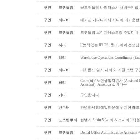
구인
코퀴틀람
##코퀴틀람 나리타스시 서버구인합
구인
버나비
메가젠 캐나다에서 시니어 어카운턴
구인
코퀴틀람
코퀴틀람 브런치레스토랑 주말디쉬
구인
써리
[[능력있는 IELTS, 문과, 이과 선생
구인
랭리
Warehouse Operations Coordinator (Ent
구인
버나비
리치몬드.일식 서버 와 키친 스탭 구
Cook(쿡)/ 노인생활지원사 (Assisted Li
구인
써리
Assistant)- Amenida 실버타운
구인
기타
구인합니다
구인
밴쿠버
안녕하세요!예일타운에 위치한 레드
구인
노스밴쿠버
린밸리 Sushi 5 [서버 & 스시바 ] 
구인
코퀴틀람
Dental Office Administrative Assis