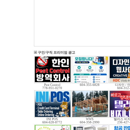
구인/구직 프리미엄 광고
Pest Control
604-355-6828
디자인 / 인
778-951-0270
604-312
INI POS
WWS
텔러스 비
604-628-8772
604-358-2990
236-427