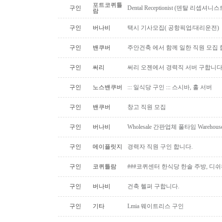
포트코퀴틀
구인
Dental Receptionist (덴탈 리셉
람
구인
버나비
택시 기사모집( 공항픽업/대리운전)
구인
밴쿠버
주안건축 에서 함께 일한 직원 모집 
구인
써리
써리 오젠에서 경력직 서버 구합니
구인
노스밴쿠버
::: 일식당 구인 ::: 스시바, 홀 서버
구인
밴쿠버
창고 직원 모집
구인
버나비
Wholesale 간판업체 풀타임 Warehous
구인
메이플릿지
경력자 직원 구인 합니다.
구인
코퀴틀람
###코퀴센터 한식당 한솔 주방, 디쉬
구인
버나비
건축 헬퍼 구합니다.
구인
기타
Lmia 웨이트리스 구인