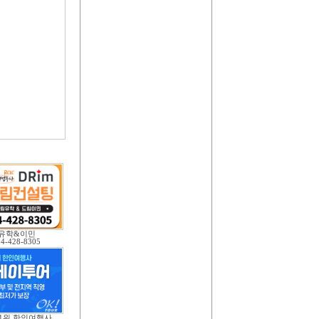
유학&이민
04-428-8305
 1위 한인여행사