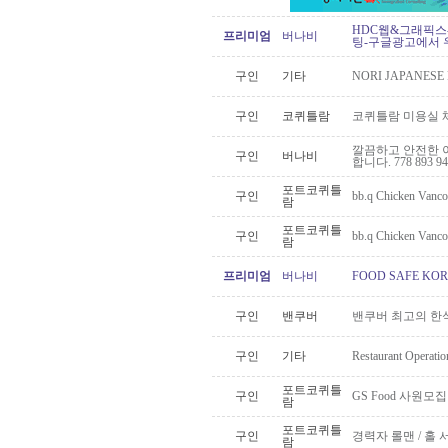
HDC웹&그래픽스
프리미엄
버나비
팅-구글광고에서 
구인
기타
NORI JAPANE
구인
코퀴틀람
코퀴틀람 미용실 
깔끔하고 안전한 이사 
구인
버나비
합니다. 778 893 94
포트코퀴틀
구인
bb.q Chicken 
람
포트코퀴틀
구인
bb.q Chicken 
람
프리미엄
버나비
FOOD SAFE K
구인
밴쿠버
밴쿠버 최고의 한식
구인
기타
Restaurant Operatio
포트코퀴틀
구인
GS Food 사원모집
람
포트코퀴틀
구인
경력자 롤맨 / 홀 
람