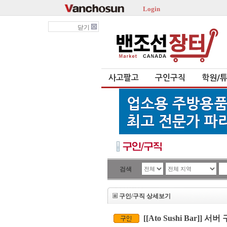
Login
닫기
사고팔고
구인구직
학원/
검색
구인/구직 상세보기
[[Ato Sushi Bar]] 