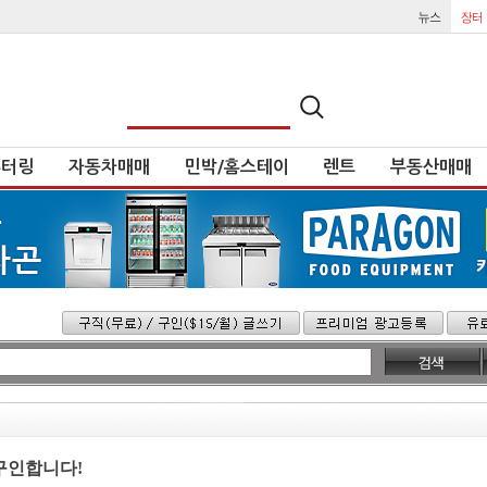
튜터링
자동차매매
민박/홈스테이
렌트
부동산매매
서버 구인합니다!