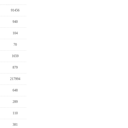
91456
940
104
70
1659
879
217994
648
289
110
381