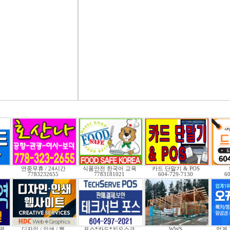
연중무휴 / 24시간
식품안전 한국어 교육
카드 단말기 & POS
7783232655
7783181021
604-729-7130
6
멸
디자인 / 인쇄 / 웹
포스*카드*키오스크
WWS
업계