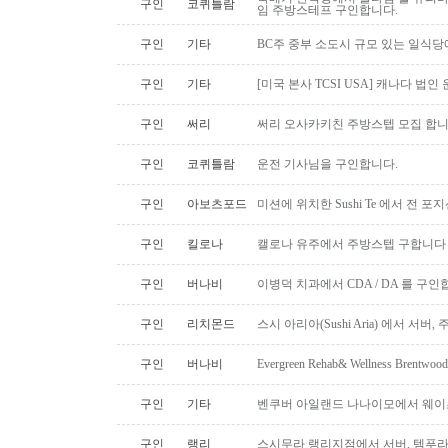
구인
코퀴틀람
임 주방스테프 구인합니다.
구인
기타
BC주 중부 소도시 규모 있는 일식
구인
기타
[미국 본사 TCSI USA] 캐나다 법인
구인
써리
써리 오사카키친 주방스텝 모집 합
구인
코퀴틀람
운전 기사님을 구인합니다.
구인
아보츠포드
미션에 위치한 Sushi Te 에서 전 
구인
킬로나
캘로나 유주에서 주방스텝 구합니다
구인
버나비
이병덕 치과에서 CDA / DA 를 구
구인
리치몬드
스시 아리아(Sushi Aria) 에서 서버
구인
버나비
Evergreen Rehab& Wellness B
구인
기타
벤쿠버 아일랜드 나나이모에서 웨이
구인
랭리
스시무라 랭리지점에서 서버, 템푸라,