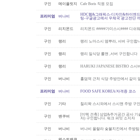
구인
메이플릿지
Cafe Boris 직원 모집
HDC웹&그래픽스-디자인&하이엔드 
프리미엄
버나비
팅-구글광고에서 우체국 광고전단 
구인
리치몬드
리치몬드 #####가미스시#### 디쉬
구인
랭리
랭리 노마스시 뎀뿌라, 서버 구인합니
구인
랭리
랭리 일식당 롤맨 ,서버 구인합니다
구인
랭리
HARUKI JAPANESE BISTRO 
구인
버나비
홀덤역 근처 식당 주방안에서 같이 
프리미엄
버나비
FOOD SAFE KOREA/자격증 코스
구인
기타
칠리왁 스시와에서 스시맨 주방 구
[미텍 건축] 상업&주거공간 공사 기
구인
밴쿠버
자) 구인합니다. 워크 퍼밋 소지자
구인
버나비
버나비 울랄라 숯불치킨에서 주방팀
웨스트밴쿠