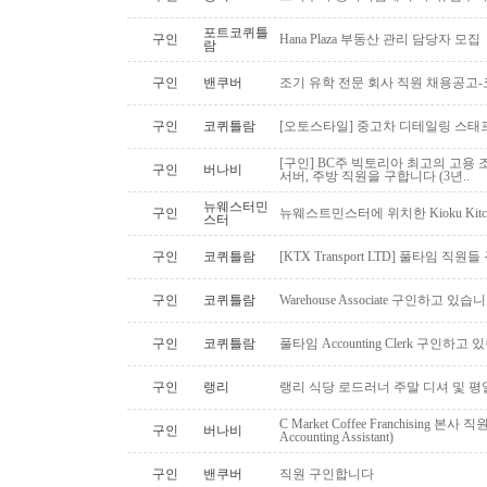
포트코퀴틀
구인
Hana Plaza 부동산 관리 담당자 모집
람
구인
밴쿠버
조기 유학 전문 회사 직원 채용공고
구인
코퀴틀람
[오토스타일] 중고차 디테일링 스태프 
[구인] BC주 빅토리아 최고의 고용 
구인
버나비
서버, 주방 직원을 구합니다 (3년..
뉴웨스터민
구인
뉴웨스트민스터에 위치한 Kioku Kitche
스터
구인
코퀴틀람
[KTX Transport LTD] 풀타임 
구인
코퀴틀람
Warehouse Associate 구인하고 있습
구인
코퀴틀람
풀타임 Accounting Clerk 구인하고
구인
랭리
랭리 식당 로드러너 주말 디셔 및 평
C Market Coffee Franchising 본사 직원 채
구인
버나비
Accounting Assistant)
구인
밴쿠버
직원 구인합니다