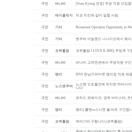
구인
버나비
[Yeun Kyung 연경] 주방 직원 모집
구인
메이플릿지
치코 치킨에 같이 일할 사람
구인
기타
Restaurant Operation Opportunity in M
구인
기타
벤쿠버 아일랜드 나나이모에서 웨이
구인
코퀴틀람
코퀴틀람 I LOVE K-BBQ 주빙쿡 
구인
버나비
버나비 고려면관에서 주방직원 구인
구인
랭리
HNS 한남수퍼마켓 랭리점 직원 채
노스벤 오토몰안에 위치한 하버사이
구인
노스밴쿠버
니다
구인
버나비
로히드 위베이크- 경력 바리스타, 
구인
랭리
랭리) 롤맨or스시맨 풀/파트 구인합니
구인
코퀴틀람
케어기버 구합니다.(코퀴틀람)
뚝배기 한식당에서 풀타임 홀 슈퍼