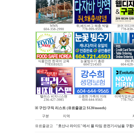
WWS
쥐,베드버그 해충 박멸
코어 미디어
604-358-2990
778-999-9595
778-838
식품안전 한국어 교육
눈꽃빙수기 총판
INI P
7783181021
6047214503
604-628
텔러스 비지니스맨
소중한 가족의 미래
이색직업유
236-427-3985
604-644-9565
778-792
구인/구직 리스트 (유료줄광고 $120/month)
구분
지역
유료줄광고
"호산나 라이드"에서 풀 타임 운전기사님을 구합