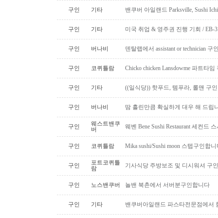
구인
기타
밴쿠버 아일랜드 Parksville, Sushi 
구인
기타
미국 취업 & 영주권 진행 기회 / EB
구인
버나비
덴탈랩에서 assistant or technician
구인
코퀴틀람
Chicko chicken Lansdowme 파
구인
기타
((일식당)) 핫푸드, 템푸라, 롤맨 
구인
버나비
땀 흘린만큼 확실하게 대우 해 드립니
웨스트밴쿠
구인
웨벤 Bene Sushi Restaurant 세컨
버
구인
코퀴틀람
Mika sushi/Sushi moon 스텝구인합니
포트코퀴틀
구인
기사식당 주방보조 및 디시워셔 구
람
구인
노스밴쿠버
놀밴 북촌에서 서버분구인합니다
구인
기타
밴쿠버아일랜드 파스타전문점에서 함