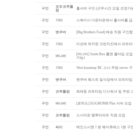
포트코퀴틀
구인
홀서버 구인 (근무시간 요일 조정가능
람
구인
기타
스쿼미시 다운타운에서 홀서버를 급
구인
밴쿠버
[Big Brothers Food] 배송 직원 구
구인
기타
미션에 위치한 크런치킨에서 파트타
[버나비] Sushi Box 롤맨 풀타임 모집
구인
버나비
가능)
구인
기타
West kootenay BC 스시.주방.serve
구인
밴쿠버
벤쿠버 웨스트 일식당에서 파트타임 스시맨
구인
코퀴틀람
희래등 파트타임 디시워셔 및 주방 
구인
버나비
[로히드] EGGBOMB Plus 서버 모집
구인
코퀴틀람
스시타운 템뿌라파트 직원 모집
구인
써리
메인스시맨 1 분 웨이츄레스 1분 