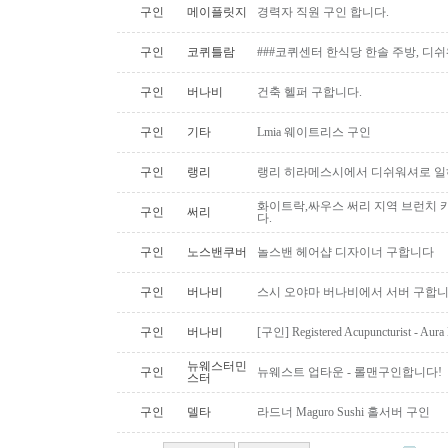
구인
메이플릿지
경력자 직원 구인 합니다.
구인
코퀴틀람
###코퀴센터 한식당 한솔 주방, 디쉬
구인
버나비
건축 헬퍼 구합니다.
구인
기타
Lmia 웨이트리스 구인
구인
랭리
랭리 히라메스시에서 디쉬워셔로 
화이트락,싸우스 써리 지역 브런치
구인
써리
다.
구인
노스밴쿠버
놀스밴 헤어샵 디자이너 구합니다
구인
버나비
스시 오야마 버나비에서 서버 구합니
구인
버나비
[구인] Registered Acupuncturist - Aura 
뉴웨스터민
구인
뉴웨스트 업타운 - 롤맨구인합니다!
스터
구인
델타
라드너 Maguro Sushi 홀서버 구인