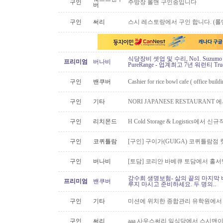
구인
주방장 롤맨 구인중입니다
버
구인
써리
스시 레스토랑에서 구인 합니다. (롤맨
식당장비 셋업 및 수리, No1. Suzu
프리미엄
버나비
PureRange - 업계최고 7년 워런티 Tr
구인
밴쿠버
Cashier for rice bowl cafe ( office build
구인
기타
NORI JAPANESE RESTAURAN
구인
리치몬드
H Cold Storage & Logistics에
구인
코퀴틀람
[구인] 구이가(GUIGA) 코퀴틀람점 핫푸
구인
버나비
[토담] 코리안 바베큐 토담에서 홀서
강수희 생명보험- 삶의 끝의 마지막 
프리미엄
밴쿠버
루지 마시고 준비하세요. 두 명의..
구인
기타
미션에 위치한 종합관리 유학원에서
구인
써리
aaa 사우스써리 일식당에서 스시맨이