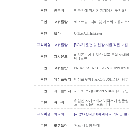
구인
밴쿠버
밴쿠버에 위치한 카페에서 구인합니
구인
코퀴틀람
웨스트뷰 - 서버 및 네트워크 유지보
구인
델타
Office Administrator
프리미엄
코퀴틀람
[WWS] 운전 및 현장 지원 직원 모집
리치몬드에 위치한 식품 무역 도매
구인
리치몬드
다. (물류)
구인
코퀴틀람
EKIBA PACKAGING & SUPPLI
구인
메이플릿지
메이플릿지 HAKO SUSHI에서 템
구인
메이플릿지
시노비 스시(Shinobi Sushi)에서 구
취업엔 자기소개서/이력서가 얼굴입니
구인
버나비
토리로 만들어 드립니다.
프리미엄
버나비
[세방여행사] 에어캐나다 역대급 한국행
구인
코퀴틀람
청소 사업권 매매