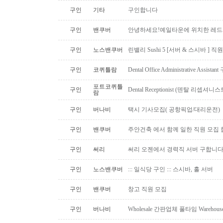
구인
기타
구인합니다
구인
밴쿠버
안녕하세요!예일타운에 위치한 레드
구인
노스밴쿠버
린밸리 Sushi 5 [서버 & 스시바 ] 
구인
코퀴틀람
Dental Office Administrative Assis
포트코퀴틀
구인
Dental Receptionist (덴탈 리셉
람
구인
버나비
택시 기사모집( 공항픽업/대리운전)
구인
밴쿠버
주안건축 에서 함께 일한 직원 모집 
구인
써리
써리 오젠에서 경력직 서버 구합니
구인
노스밴쿠버
::: 일식당 구인 ::: 스시바, 홀 서버
구인
밴쿠버
창고 직원 모집
구인
버나비
Wholesale 간판업체 풀타임 Warehous