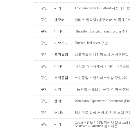
구인
써리
Treehouse Toys Guildford 지점에
구인
밴쿠버
텐타츠 일식당 (밴쿠버)에서 롤맨 / 
구인
버나비
[Burnaby / Langley] Yeun Kyun
구인
아보츠포드
Kitchen, hall sever 구인
구인
코퀴틀람
##코퀴틀람 나리타스시 서버구인합
구인
버나비
메가젠 캐나다에서 시니어 어카운턴
구인
코퀴틀람
코퀴틀람 브런치레스토랑 주말디쉬
구인
써리
[[능력있는 IELTS, 문과, 이과 선생
구인
랭리
Warehouse Operations Coordinator (Ent
구인
버나비
리치몬드.일식 서버 와 키친 스탭 구
Cook(쿡)/ 노인생활지원사 (Assisted Li
구인
써리
Assistant)- Amenida 실버타운