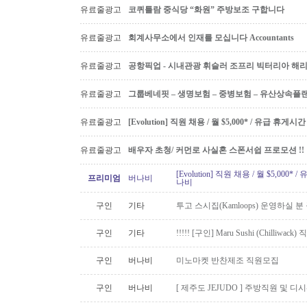
유료줄광고
코퀴틀람 중식당 “화원” 주방보조 구합니다
유료줄광고
회계사무소에서 인재를 모십니다 Accountants
유료줄광고
공항픽업 - 시내관광 휘슬러 조프리 빅터리아 해리슨온
유료줄광고
그룹베네핏 – 생명보험 – 중병보험 – 유산상속플
유료줄광고
[Evolution] 직원 채용 / 월 $5,000* / 유급 휴
유료줄광고
배우자 초청/ 커먼로 사실혼 스폰서쉽 프로모션 !!
[Evolution] 직원 채용 / 월 $5,00
프리미엄
버나비
나비
구인
기타
투고 스시집(Kamloops) 운영하실 
구인
기타
!!!!! [구인] Maru Sushi (Chilliwack)
구인
버나비
미노마켓 반찬제조 직원모집
구인
버나비
[ 제주도 JEJUDO ] 주방직원 및 