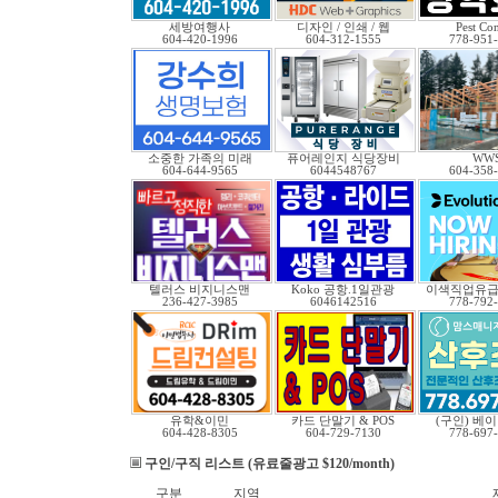
세방여행사
디자인 / 인쇄 / 웹
Pest Con
604-420-1996
604-312-1555
778-951
소중한 가족의 미래
퓨어레인지 식당장비
WW
604-644-9565
6044548767
604-358
텔러스 비지니스맨
Koko 공항.1일관광
이색직업유
236-427-3985
6046142516
778-792
유학&이민
카드 단말기 & POS
(구인) 베
604-428-8305
604-729-7130
778-697
구인/구직 리스트 (유료줄광고 $120/month)
구분
지역