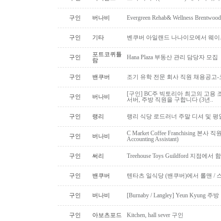
구인
버나비
Evergreen Rehab& Wellness B
구인
기타
벤쿠버 아일랜드 나나이모에서 웨이
포트코퀴틀
구인
Hana Plaza 부동산 관리 담당자 모집
람
구인
밴쿠버
조기 유학 전문 회사 직원 채용공고
[구인] BC주 빅토리아 최고의 고용 
구인
버나비
서버, 주방 직원을 구합니다 (3년..
구인
랭리
랭리 식당 로드러너 주말 디셔 및 평
C Market Coffee Franchising 본사 직원 채
구인
버나비
Accounting Assistant)
구인
써리
Treehouse Toys Guildford 지점에
구인
밴쿠버
텐타츠 일식당 (밴쿠버)에서 롤맨 / 
구인
버나비
[Burnaby / Langley] Yeun Kyun
구인
아보츠포드
Kitchen, hall sever 구인