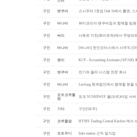
스터
구인
밴쿠버
스시무라 1호점 Oak St에서 롤맨, 
구인
버나비
뷰티코리아 밴쿠버점과 함께할 팀원
구인
써리
사뽀로 키친(화이트락)에서 주방파트
구인
버나비
[버나비] 한인모터스에서 사무직 (Off
구인
랭리
KCP - Accounting Assistant (A
구인
밴쿠버
전기와 쏠라 시스템 전문 회사
구인
버나비
LeeJung 회계법인에서 함께할 분을
포트코퀴틀
구인
포코 SUSHIWAY 풀(파트)타임 서버
람
구인
기타
구인(SK주)
구인
코퀴틀람
HYMS Trading Central Kitch
구인
포트무디
Inlet station 근처 일식집