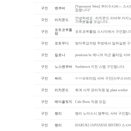
[Vancouver West] 쿠미수시바---
구인
밴쿠버
집합니다!
안녕하세요.. 리치몬드 리버락 카지노
구인
리치몬드
가족분들을 모십니다...
포트코퀴틀
구인
포트코퀴틀람 스시미에서 구인합니다. ( 
람
구인
포트무디
탕마루감자탕 주방에서 일하실분 구인
구인
킬로나
penticton bc 메니져 직군 풀타임 서
구인
노스밴쿠버
Sushitown 키친 스텝 구인합니다.
구인
써리
ㅁㅁ파트타임 서버 구인[사우스서리
구인
리치몬드
회계 사무 관리직원 및 plant worker
구인
메이플릿지
Cafe Boris 직원 모집
구인
랭리
랭리 노마스시 뎀뿌라, 서버 구인합니
구인
랭리
HARUKI JAPANESE BISTRO 