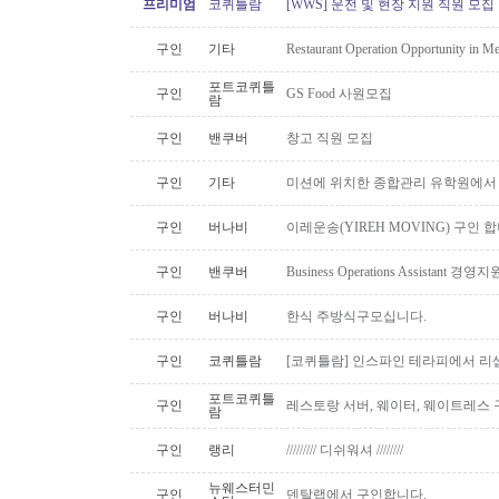
프리미엄
코퀴틀람
[WWS] 운전 및 현장 지원 직원 모집
구인
기타
Restaurant Operation Opportunity in M
포트코퀴틀
구인
GS Food 사원모집
람
구인
밴쿠버
창고 직원 모집
구인
기타
미션에 위치한 종합관리 유학원에서
구인
버나비
이레운송(YIREH MOVING) 구인 
구인
밴쿠버
Business Operations Assista
구인
버나비
한식 주방식구모십니다.
구인
코퀴틀람
[코퀴틀람] 인스파인 테라피에서 리
포트코퀴틀
구인
레스토랑 서버, 웨이터, 웨이트레스
람
구인
랭리
///////// 디쉬워셔 ////////
뉴웨스터민
구인
덴탈랩에서 구인합니다.