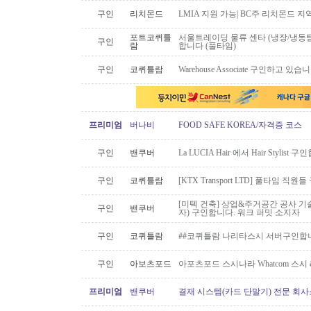
구인
리치몬드
LMIA 지원 가능| BC주 리치몬드 
포트코퀴틀
서울트레이딩 물류 센타 (냉장/냉동팀
구인
람
합니다 (풀타임)
구인
코퀴틀람
Warehouse Associate 구인하고 있습
프리미엄
버나비
FOOD SAFE KOREA/자격증 코스
구인
밴쿠버
La LUCIA Hair 에서 Hair Stylist 
구인
코퀴틀람
[KTX Transport LTD] 풀타임 
[미텍 건축] 상업&주거공간 공사 기
구인
밴쿠버
자) 구인합니다. 워크 퍼밋 소지자
구인
코퀴틀람
##코퀴틀람 나리타스시 서버구인합
구인
아보츠포드
아포츠포드 스시나라 Whatcom 스시
프리미엄
밴쿠버
결재 시스템(카드 단말기) 전문 회사