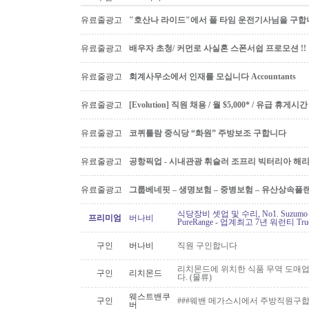
유료줄광고
"호산나 라이드"에서 풀 타임 운전기사님을 구합
유료줄광고
배우자 초청/ 커먼로 사실혼 스폰서쉽 프로모션 !!
유료줄광고
회계사무소에서 인재를 모십니다 Accountants
유료줄광고
[Evolution] 직원 채용 / 월 $5,000* / 유급 휴
유료줄광고
코퀴틀람 중식당 “화원” 주방보조 구합니다
유료줄광고
공항픽업 - 시내관광 휘슬러 조프리 빅터리아 해리슨온
유료줄광고
그룹베네핏 – 생명보험 – 중병보험 – 유산상속플
식당장비 셋업 및 수리, No1. Suzu
프리미엄
버나비
PureRange - 업계최고 7년 워런티 Tr
구인
버나비
직원 구인합니다
리치몬드에 위치한 식품 무역 도매
구인
리치몬드
다. (물류)
웨스트밴쿠
구인
###웨밴 메가스시에서 주방직원구합
버