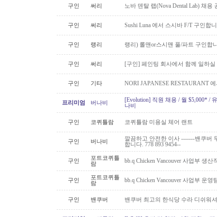
구인
써리
노바 덴탈 랩(Nova Dental Lab) 채용 공
구인
써리
Sushi Luna 에서 스시바 F/T 구인합
구인
랭리
랭리) 롤맨or스시맨 풀/파트 구인합니
구인
써리
[구인] 페인팅 회사에서 함께 일하실
구인
기타
NORI JAPANESE RESTAURAN
[Evolution] 직원 채용 / 월 $5,00
프리미엄
버나비
나비
구인
코퀴틀람
코퀴틀람 미용실 체어 랜트
깔끔하고 안전한 이사 -------밴쿠버 무
구인
버나비
합니다. 778 893 9454--
포트코퀴틀
구인
bb.q Chicken Vancouver 사업부
람
포트코퀴틀
구인
bb.q Chicken Vancouver 사업부
람
구인
밴쿠버
밴쿠버 최고의 한식당 수라 디쉬워셔