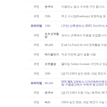
구인
밴쿠버
키칠라노 일식 수쉬맨 구인 합니다.
구인
기타
투고 스시집(Kamloops) 운영하실 
프리미엄
기타
(구인) 산후관리사, RMT, 마사지사
포트코퀴틀
구인
보아스 건축에서 직원을 모집합니다
람
구인
버나비
[Cafe La Foret] 버나비/코퀴틀람 
구인
메이플릿지
치코 치킨에 같이 일할 사람
구인
코퀴틀람
풀타임 Admin Assistant 구인하고 
구인
기타
[급구] LMIA 승인 완료, 네임 체인지 
HDC웹&그래픽스-디자인&하이엔드 
프리미엄
버나비
팅-구글광고에서 우체국 광고전단 
구인
밴쿠버
[급구] LMIA 지원 가능 | 밴쿠버, 
구인
써리
LMIA 승인 완료, 네임 체인지 가능 |