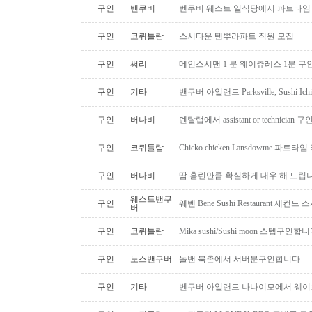
구인
밴쿠버
벤쿠버 웨스트 일식당에서 파트타임 스시맨
구인
코퀴틀람
스시타운 템뿌라파트 직원 모집
구인
써리
메인스시맨 1 분 웨이츄레스 1분 
구인
기타
밴쿠버 아일랜드 Parksville, Sushi 
구인
버나비
덴탈랩에서 assistant or technician
구인
코퀴틀람
Chicko chicken Lansdowme 파
구인
버나비
땀 흘린만큼 확실하게 대우 해 드립니
웨스트밴쿠
구인
웨벤 Bene Sushi Restaurant 세컨
버
구인
코퀴틀람
Mika sushi/Sushi moon 스텝구인합니
구인
노스밴쿠버
놀밴 북촌에서 서버분구인합니다
구인
기타
벤쿠버 아일랜드 나나이모에서 웨이