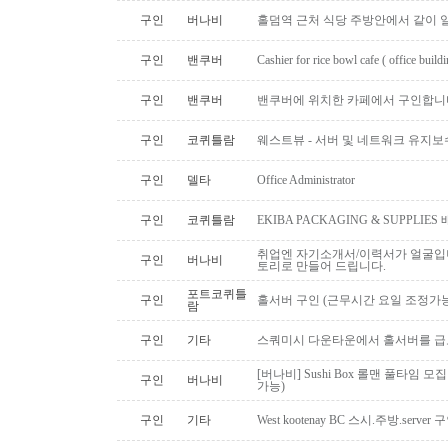
구인
버나비
홀덤역 근처 식당 주방안에서 같이 
구인
밴쿠버
Cashier for rice bowl cafe ( office build
구인
밴쿠버
밴쿠버에 위치한 카페에서 구인합니
구인
코퀴틀람
웨스트뷰 - 서버 및 네트워크 유지보
구인
델타
Office Administrator
구인
코퀴틀람
EKIBA PACKAGING & SUPPLI
취업엔 자기소개서/이력서가 얼굴입니
구인
버나비
토리로 만들어 드립니다.
포트코퀴틀
구인
홀서버 구인 (근무시간 요일 조정가능
람
구인
기타
스쿼미시 다운타운에서 홀서버를 급
[버나비] Sushi Box 롤맨 풀타임 모집
구인
버나비
가능)
구인
기타
West kootenay BC 스시.주방.serve