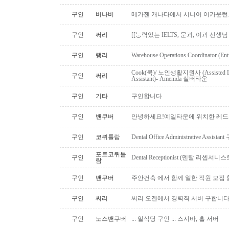
구인
버나비
메가젠 캐나다에서 시니어 어카운턴
구인
써리
[[능력있는 IELTS, 문과, 이과 선생
구인
랭리
Warehouse Operations Coordinator (Ent
Cook(쿡)/ 노인생활지원사 (Assisted Li
구인
써리
Assistant)- Amenida 실버타운
구인
기타
구인합니다
구인
밴쿠버
안녕하세요!예일타운에 위치한 레드
구인
코퀴틀람
Dental Office Administrative Assis
포트코퀴틀
구인
Dental Receptionist (덴탈 리셉
람
구인
밴쿠버
주안건축 에서 함께 일한 직원 모집 
구인
써리
써리 오젠에서 경력직 서버 구합니
구인
노스밴쿠버
::: 일식당 구인 ::: 스시바, 홀 서버