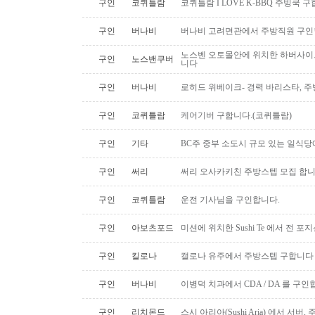
구인
코퀴틀람
코퀴틀람 I LOVE K-BBQ 주빙쿡 
구인
버나비
버나비 고려면관에서 주방직원 구인
노스벤 오토몰안에 위치한 하버사이
구인
노스밴쿠버
니다
구인
버나비
로히드 위베이크- 경력 바리스타, 
구인
코퀴틀람
케어기버 구합니다.(코퀴틀람)
구인
기타
BC주 중부 소도시 규모 있는 일식
구인
써리
써리 오사카키친 주방스텝 모집 합
구인
코퀴틀람
운전 기사님을 구인합니다.
구인
아보츠포드
미션에 위치한 Sushi Te 에서 전 
구인
킬로나
캘로나 유주에서 주방스텝 구합니다
구인
버나비
이병덕 치과에서 CDA / DA 를 구
구인
리치몬드
스시 아리아(Sushi Aria) 에서 서버