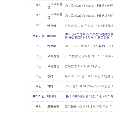
포트코퀴틀
구인
bb.q Chicken Vancouver 사업부
람
포트코퀴틀
구인
bb.q Chicken Vancouver 사업부
람
구인
밴쿠버
밴쿠버 최고의 한식당 수라 디쉬워셔
HDC웹&그래픽스-디자인&하이엔드 
프리미엄
버나비
팅-구글광고에서 우체국 광고전단 
구인
밴쿠버
La LUCIA Hair 에서 Hair Stylist 
구인
코퀴틀람
[코퀴틀람 건강식품 제조사] Administrato
구인
코퀴틀람
법무법인 True Light 채용 공고
구인
랭리
우마미 스시 랭리에서 주방 스텝분 
구인
기타
[미국 본사 TCSI USA] 캐나다 법
프리미엄
버나비
[블루버드여행사] (내일 마감) 에어캐
구인
코퀴틀람
코키틀람 0스시 에서 써버및 주방 