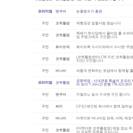
프리미엄
밴쿠버
눈꽃빙수기 총판
구인
코퀴틀람
제빵공장 일할사람 찾습니다
뚝배기 한식당에서 풀타임 홀 슈퍼
구인
코퀴틀람
임 주방스테프 구인합니다.
구인
화이트락
화이트롹 수시이와에서 수시맨/ 주방
(코퀴틀람센터) CM 치킨 코퀴틀람
구인
코퀴틀람
치킨) 구인합니다.
구인
버나비
새롭게 변화하는 토담에서 함께할 홀
공항픽업 - 시내관광 휘슬러 조프리 
프리미엄
코퀴틀람
리 보더 !! 24시간 운행 778-323-2655
구인
밴쿠버
키칠라노 일식 수쉬맨 구인 합니다.
구인
써리
[구인] 페인팅 회사에서 함께 일하실
구인
버나비
마켓리본 버나비점 정육, 야채, 매장
[마켓리본 코퀴틀람점] 매일 점심 무료 
구인
코퀴틀람
서 성실한 직원을 모십니다.