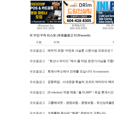
ePayment Inc
유학&이민
INI P
604-353-2939
604-428-8305
604-628
구인/구직 리스트 (유료줄광고 $120/month)
구분
지역
유료줄광고
배우자 초청/ 커먼로 사실혼 스폰서쉽 프로모션 !!
유료줄광고
"호산나 라이드"에서 풀 타임 운전기사님을 구합
유료줄광고
회계사무소에서 인재를 모십니다 Accountants
유료줄광고
공항픽업 - 시내관광 휘슬러 조프리 빅터리아 해리슨온
유료줄광고
[Evolution] 직원 채용 / 월 $5,000* / 유급 휴
유료줄광고
그룹베네핏 – 생명보험 – 중병보험 – 유산상속플
유료줄광고
코퀴틀람 중식당 “화원” 주방보조 구합니다