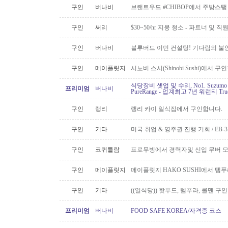
구인
버나비
브랜트우드 #CHIBOP에서 주방스탶
구인
써리
$30~50/hr 지붕 청소 - 파트너 및 직
구인
버나비
블루버드 이민 컨설팅! 기다림의 불
구인
메이플릿지
시노비 스시(Shinobi Sushi)에서 구
식당장비 셋업 및 수리, No1. Suzu
프리미엄
버나비
PureRange - 업계최고 7년 워런티 Tr
구인
랭리
랭리 카이 일식집에서 구인합니다.
구인
기타
미국 취업 & 영주권 진행 기회 / EB
구인
코퀴틀람
프로무빙에서 경력자및 신입 무버 
구인
메이플릿지
메이플릿지 HAKO SUSHI에서 템
구인
기타
((일식당)) 핫푸드, 템푸라, 롤맨 
프리미엄
버나비
FOOD SAFE KOREA/자격증 코스