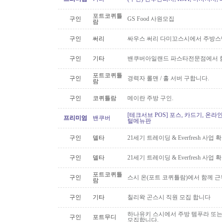
포트코퀴틀
구인
GS Food 사원모집
람
구인
써리
싸우스 써리 다미꼬스시에서 주방스
구인
기타
밴쿠버아일랜드 파스타전문점에서 함
포트코퀴틀
구인
경력자 롤맨 / 홀 서버 구합니다.
람
구인
코퀴틀람
메이란 주방 구인.
[테크서브 POS] 포스, 카드기, 온라
프리미엄
밴쿠버
털메뉴판
구인
델타
21세기 트레이딩 & Everfresh 사
구인
델타
21세기 트레이딩 & Everfresh 사
포트코퀴틀
구인
스시 온(포트 코퀴틀람)에서 함께 
람
구인
기타
칠리왁 곤스시 직원 모집 합니다
하나유키 스시에서 주방 템푸라 또는 핫
구인
포트무디
모집합니다.