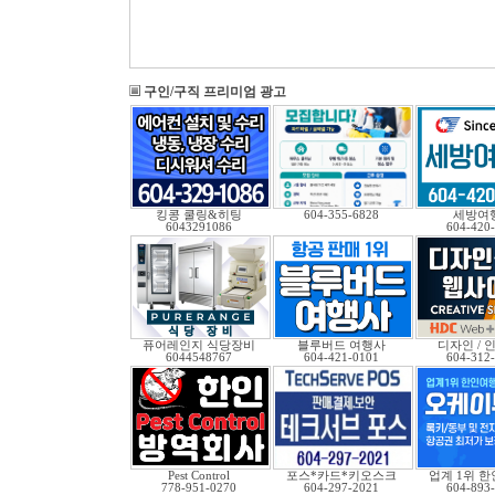
구인/구직 프리미엄 광고
킹콩 쿨링&히팅
604-355-6828
세방여
6043291086
604-420
퓨어레인지 식당장비
블루버드 여행사
디자인 / 인
6044548767
604-421-0101
604-312
Pest Control
포스*카드*키오스크
업계 1위 
778-951-0270
604-297-2021
604-893