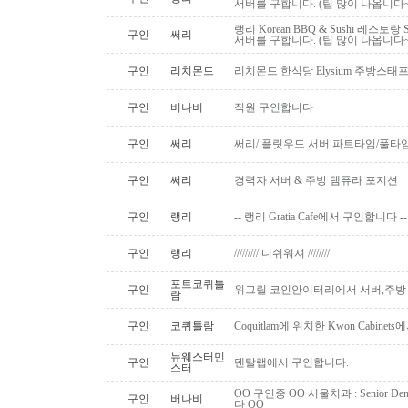
서버를 구합니다. (팁 많이 나옵니다~
랭리 Korean BBQ & Sushi 레스토
구인
써리
서버를 구합니다. (팁 많이 나옵니다~
구인
리치몬드
리치몬드 한식당 Elysium 주방스태
구인
버나비
직원 구인합니다
구인
써리
써리/ 플릿우드 서버 파트타임/풀타
구인
써리
경력자 서버 & 주방 템퓨라 포지션
구인
랭리
-- 랭리 Gratia Cafe에서 구인합니다 --
구인
랭리
///////// 디쉬워셔 ////////
포트코퀴틀
구인
위그릴 코인안이터리에서 서버,주방
람
구인
코퀴틀람
Coquitlam에 위치한 Kwon Cabi
뉴웨스터민
구인
덴탈랩에서 구인합니다.
스터
OO 구인중 OO 서울치과 : Senior Den
구인
버나비
다 OO