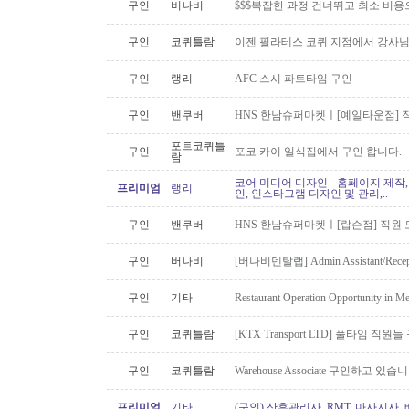
구인
버나비
$$$복잡한 과정 건너뛰고 최소 비용
구인
코퀴틀람
이젠 필라테스 코퀴 지점에서 강사
구인
랭리
AFC 스시 파트타임 구인
구인
밴쿠버
HNS 한남슈퍼마켓ㅣ[예일타운점] 
포트코퀴틀
구인
포코 카이 일식집에서 구인 합니다.
람
코어 미디어 디자인 - 홈페이지 제작,
프리미엄
랭리
인, 인스타그램 디자인 및 관리,..
구인
밴쿠버
HNS 한남슈퍼마켓ㅣ[랍슨점] 직원 모
구인
버나비
[버나비덴탈랩] Admin Assistant/Recept
구인
기타
Restaurant Operation Opportunity in M
구인
코퀴틀람
[KTX Transport LTD] 풀타임 
구인
코퀴틀람
Warehouse Associate 구인하고 있습
프리미엄
기타
(구인) 산후관리사, RMT, 마사지사