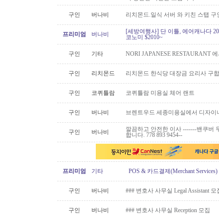
구인
버나비
리치몬드.일식 서버 와 키친 스탭 구
[세방여행사] 단 이틀, 에어캐나다 20
프리미엄
버나비
코노미 $2010~
구인
기타
NORI JAPANESE RESTAURAN
구인
리치몬드
리치몬드 한식당 대장금 요리사 구
구인
코퀴틀람
코퀴틀람 미용실 체어 랜트
구인
버나비
브렌트우드 세종미용실에서 디자이너
깔끔하고 안전한 이사 -------밴쿠버 무
구인
버나비
합니다. 778 893 9454--
프리미엄
기타
POS & 카드결제(Merchant Servic
구인
버나비
### 변호사 사무실 Legal Assistant 
구인
버나비
### 변호사 사무실 Reception 모집