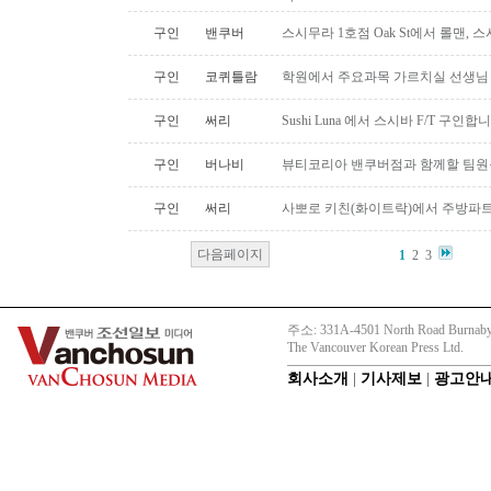
구인
밴쿠버
스시무라 1호점 Oak St에서 롤맨, 
구인
코퀴틀람
학원에서 주요과목 가르치실 선생님
구인
써리
Sushi Luna 에서 스시바 F/T 구인합
구인
버나비
뷰티코리아 밴쿠버점과 함께할 팀원
구인
써리
사뽀로 키친(화이트락)에서 주방파트
다음페이지
1
2
3
주소: 331A-4501 North Road Burnaby
The Vancouver Korean Press Ltd.
회사소개
|
기사제보
|
광고안