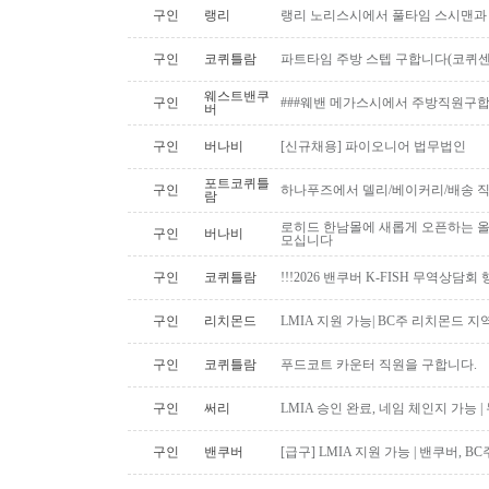
구인
랭리
랭리 노리스시에서 풀타임 스시맨과
구인
코퀴틀람
파트타임 주방 스텝 구합니다(코퀴센
웨스트밴쿠
구인
###웨밴 메가스시에서 주방직원구합
버
구인
버나비
[신규채용] 파이오니어 법무법인
포트코퀴틀
구인
하나푸즈에서 델리/베이커리/배송 
람
로히드 한남몰에 새롭게 오픈하는 올
구인
버나비
모십니다
구인
코퀴틀람
!!!2026 밴쿠버 K-FISH 무역상담회
구인
리치몬드
LMIA 지원 가능| BC주 리치몬드 
구인
코퀴틀람
푸드코트 카운터 직원을 구합니다.
구인
써리
LMIA 승인 완료, 네임 체인지 가능 |
구인
밴쿠버
[급구] LMIA 지원 가능 | 밴쿠버, 