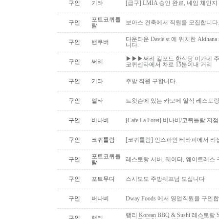
구인
기타
[급구] LMIA 승인 완료, 네임 체인지 
포트코퀴틀
구인
보아스 건축에서 직원을 모집합니다
람
다운타운 Davie st 에 위치한 Akiha
구인
밴쿠버
니다.
▶▶▶써리 길포드 한식당 이가네 주
구인
써리
코퀴센타에서 차로 15분이내 거리
구인
기타
주방 직원 구합니다.
구인
델타
트왓슨에 있는 카모메 일식 레스토랑
구인
버나비
[Cafe La Foret] 버나비/코퀴틀람 
구인
코퀴틀람
[코퀴틀람] 인스파인 테라피에서 리
포트코퀴틀
구인
레스토랑 서버, 웨이터, 웨이트레스
람
구인
포트무디
스시모도 주방쉐프님 모십니다
구인
버나비
Dway Foods 에서 영업직원을 구인
랭리 Korean BBQ & Sushi 레스토
구인
랭리