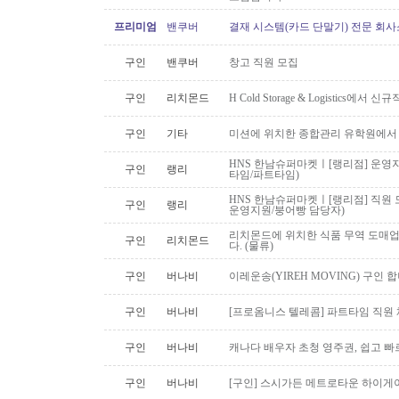
프리미엄
밴쿠버
결재 시스템(카드 단말기) 전문 회사
구인
밴쿠버
창고 직원 모집
구인
리치몬드
H Cold Storage & Logistics에
구인
기타
미션에 위치한 종합관리 유학원에서
HNS 한남슈퍼마켓ㅣ[랭리점] 운영지
구인
랭리
타임/파트타임)
HNS 한남슈퍼마켓ㅣ[랭리점] 직원 
구인
랭리
운영지원/붕어빵 담당자)
리치몬드에 위치한 식품 무역 도매
구인
리치몬드
다. (물류)
구인
버나비
이레운송(YIREH MOVING) 구인 
구인
버나비
[프로옴니스 텔레콤] 파트타임 직원
구인
버나비
캐나다 배우자 초청 영주권, 쉽고 빠
구인
버나비
[구인] 스시가든 메트로타운 하이게