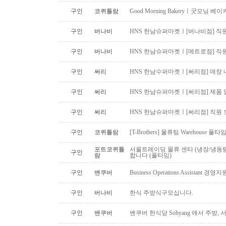
구인
코퀴틀람
Good Morning Bakeryㅣ굿모닝
구인
버나비
HNS 한남슈퍼마켓ㅣ[버나비점] 직원
구인
버나비
HNS 한남슈퍼마켓ㅣ[메트로점] 직원
구인
써리
HNS 한남수퍼마켓ㅣ[써리점] 매장 
구인
써리
HNS 한남슈퍼마켓ㅣ[써리점] 제품 
구인
써리
HNS 한남슈퍼마켓ㅣ[써리점] 직원 
구인
코퀴틀람
[T-Brothers] 물류팀 Warehouse 
포트코퀴틀
서울트레이딩 물류 센타 (냉장/냉동팀
구인
람
합니다 (풀타임)
구인
밴쿠버
Business Operations Assista
구인
버나비
한식 주방식구모십니다.
구인
밴쿠버
밴쿠버 한식당 Sohyang 애서 주방,