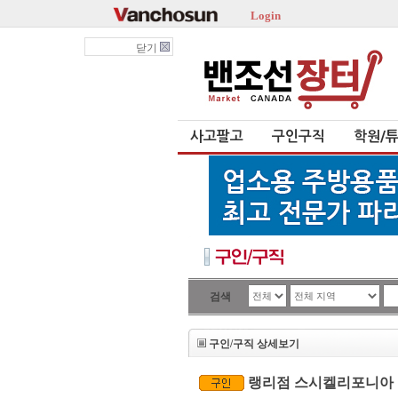
Login
닫기
사고팔고
구인구직
학원/
검색
구인/구직 상세보기
랭리점 스시켈리포니아 