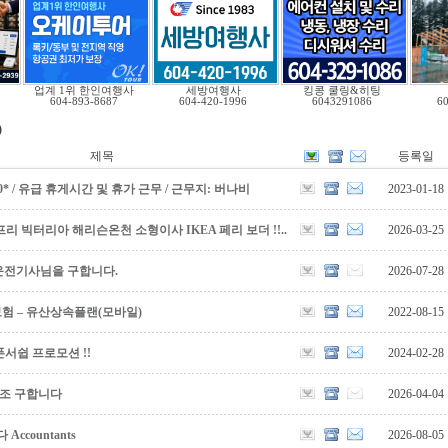
업계 1위 한인여행사
세방여행사
킹콩 쿨링&히팅
604-893-8687
604-420-1996
6043291086
6
)
제목
등록일
5,000* / 유급 휴게시간 및 휴가 근무 / 근무지: 버나비
2023-01-18
리 빅터리아 해리슨온천 소형이사 IKEA 페리 보더 !!..
2026-03-25
운전기사님을 구합니다.
2026-07-28
보험 – 유산상속플랜(모바일)
2022-08-15
서쉽 프로모션 !!
2024-02-28
보조 구합니다
2026-04-04
countants
2026-08-05