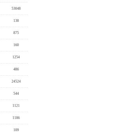
53048
138
875
160
1254
486
24524
544
1121
1186
109