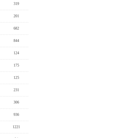
319
201
682
844
124
175
125
231
306
936
1221