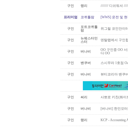
구인
랭리
///////// 디쉬워셔 //////
프리미엄
코퀴틀람
[WWS] 운전 및 
포트코퀴틀
구인
위그릴 코인안이터
람
뉴웨스터민
구인
덴탈랩에서 구인합
스터
OO 구인중 OO 서울치
구인
버나비
다 OO
구인
밴쿠버
스시무라 1호점 Oa
구인
버나비
뷰티코리아 밴쿠버
구인
써리
사뽀로 키친(화이
구인
버나비
[버나비] 한인모터스
구인
랭리
KCP - Accounti