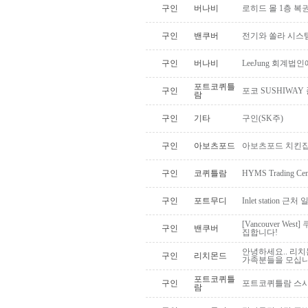
구인
버나비
로히드 몰 1층 
구인
밴쿠버
전기와 쏠라 시스
구인
버나비
LeeJung 회계
포트코퀴틀
구인
포코 SUSHIWAY
람
구인
기타
구인(SK주)
구인
아보츠포드
아보츠포드 치킨집
구인
코퀴틀람
HYMS Trading 
구인
포트무디
Inlet station 근
[Vancouver W
구인
밴쿠버
집합니다!
안녕하세요.. 리치
구인
리치몬드
가족분들을 모십니다
포트코퀴틀
구인
포트코퀴틀람 스시미에
람