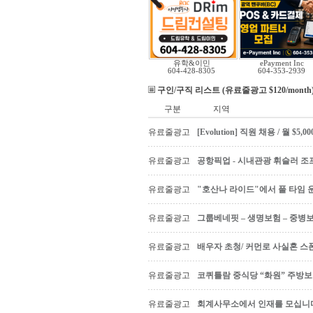
유학&이민
ePayment Inc
604-428-8305
604-353-2939
구인/구직 리스트 (유료줄광고 $120/month
구분
지역
유료줄광고
[Evolution] 직원 채용 / 월 $
유료줄광고
공항픽업 - 시내관광 휘슬러 조프
유료줄광고
"호산나 라이드"에서 풀 타임 
유료줄광고
그룹베네핏 – 생명보험 – 중병
유료줄광고
배우자 초청/ 커먼로 사실혼 스폰
유료줄광고
코퀴틀람 중식당 “화원” 주방
유료줄광고
회계사무소에서 인재를 모십니다 Ac