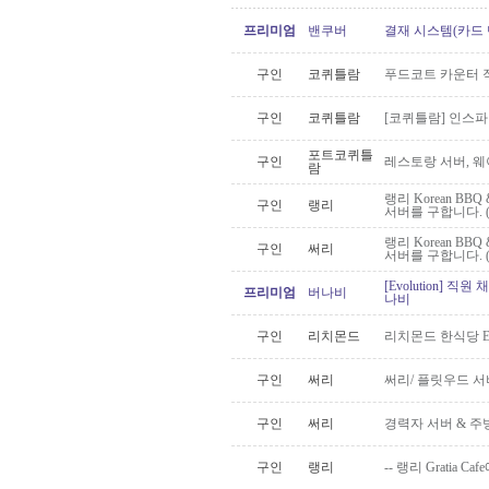
프리미엄
밴쿠버
결재 시스템(카드 
구인
코퀴틀람
푸드코트 카운터 
구인
코퀴틀람
[코퀴틀람] 인스
포트코퀴틀
구인
레스토랑 서버, 
람
랭리 Korean BB
구인
랭리
서버를 구합니다. 
랭리 Korean BB
구인
써리
서버를 구합니다. 
[Evolution] 직
프리미엄
버나비
나비
구인
리치몬드
리치몬드 한식당 El
구인
써리
써리/ 플릿우드 서
구인
써리
경력자 서버 & 주
구인
랭리
-- 랭리 Gratia C