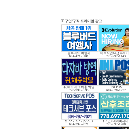
구인/구직 프리미엄 광고
블루버드 여행사
이색직업유급트레이
604-421-0101
778-792-1143
쥐,베드버그 해충 박멸
INI POS
778-999-9595
604-628-8772
포스*카드*키오스크
(구인) 베이비시터
604-297-2021
778-697-1708