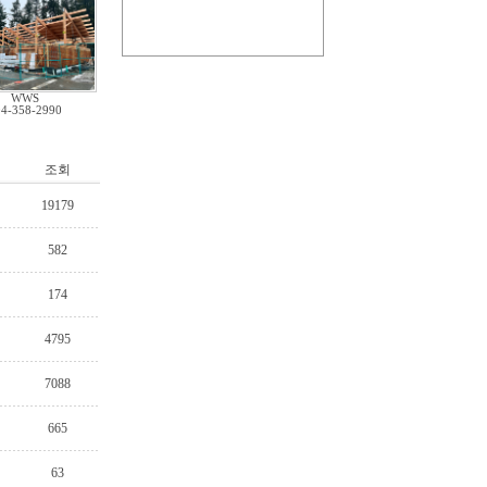
WWS
04-358-2990
조회
19179
582
174
4795
7088
665
63