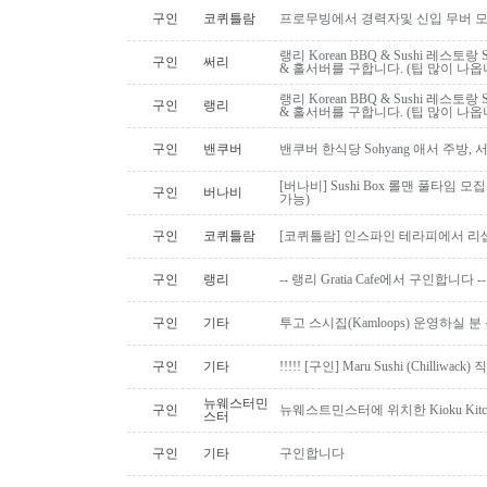
구인
코퀴틀람
프로무빙에서 경력자및 신입 무버 
랭리 Korean BBQ & Sushi 레스
구인
써리
& 홀서버를 구합니다. (팁 많이 나옵
랭리 Korean BBQ & Sushi 레스
구인
랭리
& 홀서버를 구합니다. (팁 많이 나옵
구인
밴쿠버
밴쿠버 한식당 Sohyang 애서 주방,
[버나비] Sushi Box 롤맨 풀타임 모집
구인
버나비
가능)
구인
코퀴틀람
[코퀴틀람] 인스파인 테라피에서 리
구인
랭리
-- 랭리 Gratia Cafe에서 구인합니다 --
구인
기타
투고 스시집(Kamloops) 운영하실 
구인
기타
!!!!! [구인] Maru Sushi (Chilliwack)
뉴웨스터민
구인
뉴웨스트민스터에 위치한 Kioku Kitche
스터
구인
기타
구인합니다