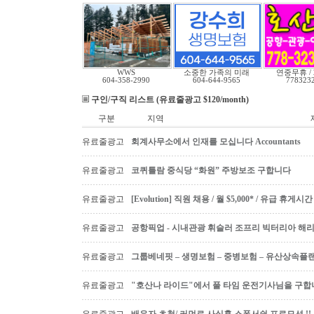
WWS
소중한 가족의 미래
연중무휴 /
604-358-2990
604-644-9565
778323
구인/구직 리스트 (유료줄광고 $120/month)
구분
지역
유료줄광고
회계사무소에서 인재를 모십니다 Accountants
유료줄광고
코퀴틀람 중식당 “화원” 주방보조 구합니다
유료줄광고
[Evolution] 직원 채용 / 월 $5,000* / 유급 휴
유료줄광고
공항픽업 - 시내관광 휘슬러 조프리 빅터리아 해리슨온
유료줄광고
그룹베네핏 – 생명보험 – 중병보험 – 유산상속플
유료줄광고
"호산나 라이드"에서 풀 타임 운전기사님을 구합