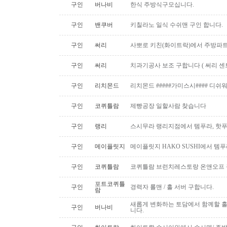
구인
버나비
한식 주방식구모십니다.
구인
밴쿠버
키칠라노 일식 수쉬맨 구인 합니다.
구인
써리
사뽀로 키친(화이트락)에서 주방파트
구인
써리
치과기공사 보조 구합니다 ( 써리 센
구인
리치몬드
리치몬드 #####가미스시#### 디쉬
구인
코퀴틀람
제빵공장 일할사람 찾습니다
구인
랭리
스시무라 랭리지점에서 템푸라, 핫푸
구인
메이플릿지
메이플릿지 HAKO SUSHI에서 템
구인
코퀴틀람
코퀴틀람 브런치레스토랑 온앤오프 
포트코퀴틀
구인
경력자 롤맨 / 홀 서버 구합니다.
람
새롭게 변화하는 토담에서 함께할 홀
구인
버나비
니다.