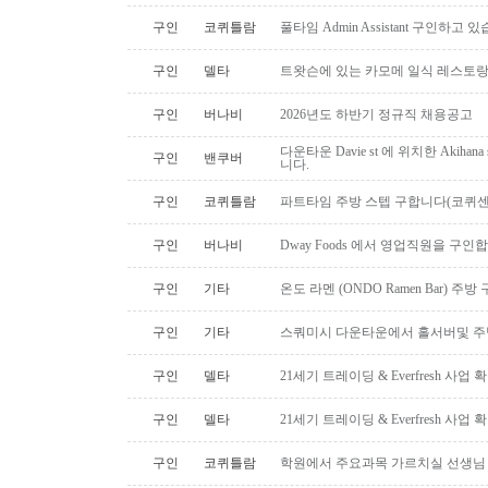
구인
코퀴틀람
풀타임 Admin Assistant 구인하고 
구인
델타
트왓슨에 있는 카모메 일식 레스토랑
구인
버나비
2026년도 하반기 정규직 채용공고
다운타운 Davie st 에 위치한 Akiha
구인
밴쿠버
니다.
구인
코퀴틀람
파트타임 주방 스텝 구합니다(코퀴센
구인
버나비
Dway Foods 에서 영업직원을 구인
구인
기타
온도 라멘 (ONDO Ramen Bar) 
구인
기타
스쿼미시 다운타운에서 홀서버및 
구인
델타
21세기 트레이딩 & Everfresh 사
구인
델타
21세기 트레이딩 & Everfresh 사
구인
코퀴틀람
학원에서 주요과목 가르치실 선생님