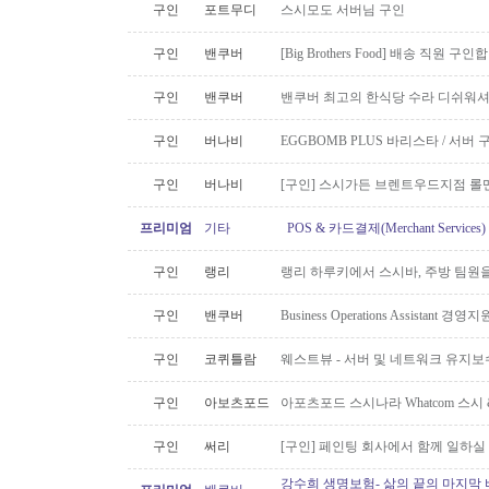
구인
포트무디
스시모도 서버님 구인
구인
밴쿠버
[Big Brothers Food] 배송 직원 구
구인
밴쿠버
밴쿠버 최고의 한식당 수라 디쉬워셔
구인
버나비
EGGBOMB PLUS 바리스타 / 서버 
구인
버나비
[구인] 스시가든 브렌트우드지점 롤맨
프리미엄
기타
POS & 카드결제(Merchant Servic
구인
랭리
랭리 하루키에서 스시바, 주방 팀원
구인
밴쿠버
Business Operations Assista
구인
코퀴틀람
웨스트뷰 - 서버 및 네트워크 유지보
구인
아보츠포드
아포츠포드 스시나라 Whatcom 스시
구인
써리
[구인] 페인팅 회사에서 함께 일하실
강수희 생명보험- 삶의 끝의 마지막 