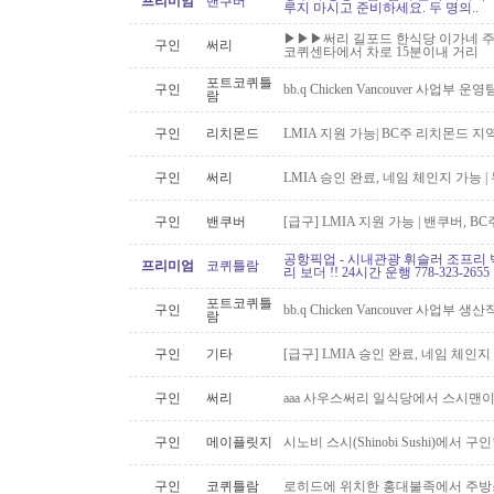
프리미엄
밴쿠버
루지 마시고 준비하세요. 두 명의..
▶▶▶써리 길포드 한식당 이가네 주
구인
써리
코퀴센타에서 차로 15분이내 거리
포트코퀴틀
구인
bb.q Chicken Vancouver 사업부
람
구인
리치몬드
LMIA 지원 가능| BC주 리치몬드 
구인
써리
LMIA 승인 완료, 네임 체인지 가능 |
구인
밴쿠버
[급구] LMIA 지원 가능 | 밴쿠버, 
공항픽업 - 시내관광 휘슬러 조프리 
프리미엄
코퀴틀람
리 보더 !! 24시간 운행 778-323-2655
포트코퀴틀
구인
bb.q Chicken Vancouver 사업부
람
구인
기타
[급구] LMIA 승인 완료, 네임 체인지 
구인
써리
aaa 사우스써리 일식당에서 스시맨이
구인
메이플릿지
시노비 스시(Shinobi Sushi)에서 구
구인
코퀴틀람
로히드에 위치한 홍대불족에서 주방스