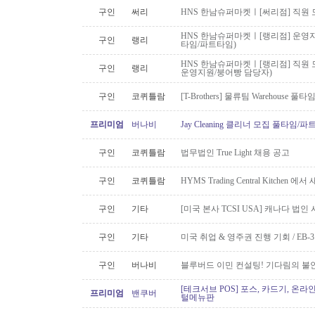
구인
써리
HNS 한남슈퍼마켓ㅣ[써리점] 직원 
HNS 한남슈퍼마켓ㅣ[랭리점] 운영지
구인
랭리
타임/파트타임)
HNS 한남슈퍼마켓ㅣ[랭리점] 직원 
구인
랭리
운영지원/붕어빵 담당자)
구인
코퀴틀람
[T-Brothers] 물류팀 Warehouse 
프리미엄
버나비
Jay Cleaning 클리너 모집 풀타임/
구인
코퀴틀람
법무법인 True Light 채용 공고
구인
코퀴틀람
HYMS Trading Central Kitch
구인
기타
[미국 본사 TCSI USA] 캐나다 법
구인
기타
미국 취업 & 영주권 진행 기회 / EB
구인
버나비
블루버드 이민 컨설팅! 기다림의 불
[테크서브 POS] 포스, 카드기, 온라
프리미엄
밴쿠버
털메뉴판