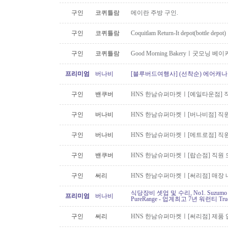
구인
코퀴틀람
메이란 주방 구인.
구인
코퀴틀람
Coquitlam Return-It depot(bottle depo
구인
코퀴틀람
Good Morning Bakeryㅣ굿모닝
프리미엄
버나비
[블루버드여행사] (선착순) 에어캐나다
구인
밴쿠버
HNS 한남슈퍼마켓ㅣ[예일타운점] 
구인
버나비
HNS 한남슈퍼마켓ㅣ[버나비점] 직원
구인
버나비
HNS 한남슈퍼마켓ㅣ[메트로점] 직원
구인
밴쿠버
HNS 한남슈퍼마켓ㅣ[랍슨점] 직원 모
구인
써리
HNS 한남수퍼마켓ㅣ[써리점] 매장 
식당장비 셋업 및 수리, No1. Suzu
프리미엄
버나비
PureRange - 업계최고 7년 워런티 Tr
구인
써리
HNS 한남슈퍼마켓ㅣ[써리점] 제품 