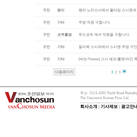
구인
랭리
랭리 노리스시에서 풀타임 스시맨과
구인
기타
주방 직원 구합니다.
구인
코퀴틀람
푸드코트 캐셔 직원을 구합니다.
구인
기타
칠리왁 스시와에서 스시맨 주방 구
구인
기타
[버논/Vernon] 스시 쉐프/롤맨/라인 쿡 
다음페이지
1
2
3
주소: 331A-4501 North Road Burnaby
The Vancouver Korean Press Ltd.
회사소개
|
기사제보
|
광고안