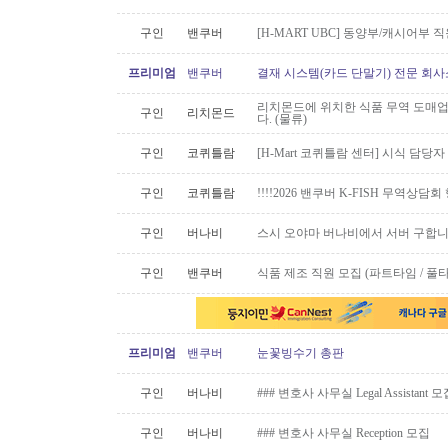
구인
밴쿠버
[H-MART UBC] 동양부/캐시어부 
프리미엄
밴쿠버
결재 시스템(카드 단말기) 전문 회사
리치몬드에 위치한 식품 무역 도매
구인
리치몬드
다. (물류)
구인
코퀴틀람
[H-Mart 코퀴틀람 센터] 시식 담당
구인
코퀴틀람
!!!!2026 밴쿠버 K-FISH 무역상담
구인
버나비
스시 오야마 버나비에서 서버 구합니
구인
밴쿠버
식품 제조 직원 모집 (파트타임 / 풀
프리미엄
밴쿠버
눈꽃빙수기 총판
구인
버나비
### 변호사 사무실 Legal Assistant 
구인
버나비
### 변호사 사무실 Reception 모집