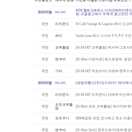
유료줄광고
배우자 초청/ 커먼로 사실혼 스폰서쉽 프로모션 !!
HDC웹&그래픽스-디자인&하이엔드 
프리미엄
버나비
팅-구글광고에서 우체국 광고전단 
구인
리치몬드
H Cold Storage & Logistics에
구인
써리
Sushi Luna 에서 스시바 F/T, P/T 
구인
코퀴틀람
[H-MART 코퀴틀람] 캐셔부/그로
구인
밴쿠버
[H-Mart 다운타운] 레스토랑부, 
구인
기타
[H-MART 빅토리아] 야채부/핫푸
프리미엄
버나비
[세방여행사] 8/12(수)까지! 에어캐나
구인
리치몬드
[H-MART 리치몬드] 야채부/수산
포트코퀴틀
구인
[H-Mart 포트 코퀴틀람] 캐시어부
람
구인
포트무디
$$$복잡한 과정 건너뛰고 최소 비용
구인
밴쿠버
[H-Mart 던바] 핫푸드부/야채부/동