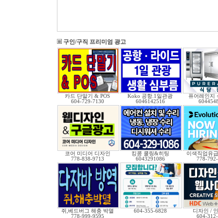
구인/구직 프리미엄 광고
카드 단말기 & POS
Koko 공항.1일관광
퓨어레인지 
604-729-7130
6046142516
604454
코어 미디어 디자인
킹콩 쿨링&히팅
이색직업유
778-838-9713
6043291086
778-792
쥐,베드버그 해충 박멸
604-355-6828
디자인 / 인
778-999-9595
604-312