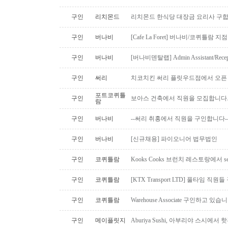
구인
리치몬드
리치몬드 한식당 대장금 요리사 구
구인
버나비
[Cafe La Foret] 버나비/코퀴틀람 
구인
버나비
[버나비덴탈랩] Admin Assistant/Recept
구인
써리
치코치킨 써리 플릿우드점에서 오픈
포트코퀴틀
구인
보아스 건축에서 직원을 모집합니다
람
구인
버나비
--써리 취홍에서 직원을 구인합니다-
구인
버나비
[신규채용] 파이오니어 법무법인
구인
코퀴틀람
Kooks Cooks 브런치 레스토랑에서 s
구인
코퀴틀람
[KTX Transport LTD] 풀타임 
구인
코퀴틀람
Warehouse Associate 구인하고 있습
구인
메이플릿지
Aburiya Sushi, 아부리야 스시에