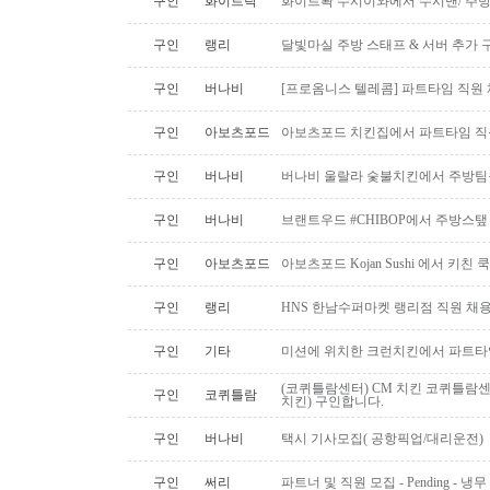
구인
화이트락
화이트롹 수시이와에서 수시맨/ 주방
구인
랭리
달빛마실 주방 스태프 & 서버 추가 
구인
버나비
[프로옴니스 텔레콤] 파트타임 직원
구인
아보츠포드
아보츠포드 치킨집에서 파트타임 직
구인
버나비
버나비 울랄라 숯불치킨에서 주방팀
구인
버나비
브랜트우드 #CHIBOP에서 주방스탶
구인
아보츠포드
아보츠포드 Kojan Sushi 에서 키친
구인
랭리
HNS 한남수퍼마켓 랭리점 직원 채
구인
기타
미션에 위치한 크런치킨에서 파트타
(코퀴틀람센터) CM 치킨 코퀴틀람
구인
코퀴틀람
치킨) 구인합니다.
구인
버나비
택시 기사모집( 공항픽업/대리운전)
구인
써리
파트너 및 직원 모집 - Pending - 냉무