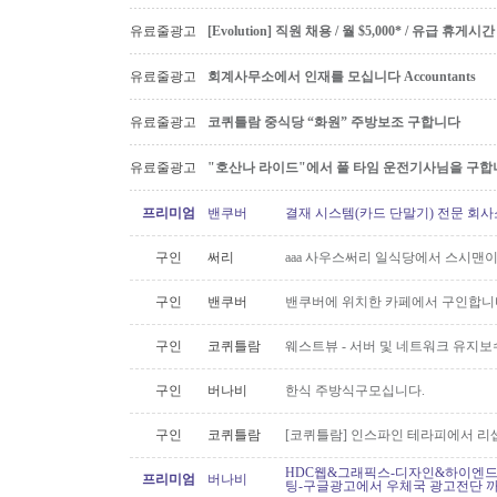
유료줄광고
[Evolution] 직원 채용 / 월 $5,000* / 유급 휴
유료줄광고
회계사무소에서 인재를 모십니다 Accountants
유료줄광고
코퀴틀람 중식당 “화원” 주방보조 구합니다
유료줄광고
"호산나 라이드"에서 풀 타임 운전기사님을 구합
프리미엄
밴쿠버
결재 시스템(카드 단말기) 전문 회사
구인
써리
aaa 사우스써리 일식당에서 스시맨이
구인
밴쿠버
밴쿠버에 위치한 카페에서 구인합니
구인
코퀴틀람
웨스트뷰 - 서버 및 네트워크 유지보
구인
버나비
한식 주방식구모십니다.
구인
코퀴틀람
[코퀴틀람] 인스파인 테라피에서 리
HDC웹&그래픽스-디자인&하이엔드 
프리미엄
버나비
팅-구글광고에서 우체국 광고전단 