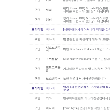
구인
기타
((일식당)) 핫푸드, 템푸라, 롤맨 
랭리 Korean BBQ & Sushi 레스토
구인
써리
서버를 구합니다. (팁 많이 나옵니다~
랭리 Korean BBQ & Sushi 레스토
구인
랭리
서버를 구합니다. (팁 많이 나옵니다~
프리미엄
버나비
[세방여행사] 에어캐나다 역대급 한국행
구인
버나비
땀 흘린만큼 확실하게 대우 해 드립니
웨스트밴쿠
구인
웨벤 Bene Sushi Restaurant 세컨
버
구인
코퀴틀람
Mika sushi/Sushi moon 스텝구인합니
포트코퀴틀
구인
기사식당 주방보조 및 디시워셔 구
람
구인
노스밴쿠버
놀밴 북촌에서 서버분구인합니다
업계 1위 한인여행사 오케이투어 록키
프리미엄
버나비
보장
구인
기타
밴쿠버아일랜드 파스타전문점에서 함
구인
버나비
[Yeun Kyung 연경] 주방 직원 모집