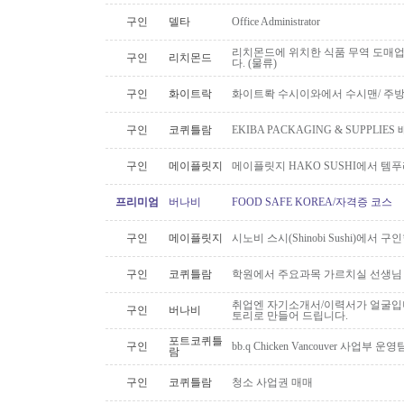
구인
델타
Office Administrator
리치몬드에 위치한 식품 무역 도매
구인
리치몬드
다. (물류)
구인
화이트락
화이트롹 수시이와에서 수시맨/ 주방
구인
코퀴틀람
EKIBA PACKAGING & SUPPLI
구인
메이플릿지
메이플릿지 HAKO SUSHI에서 템
프리미엄
버나비
FOOD SAFE KOREA/자격증 코스
구인
메이플릿지
시노비 스시(Shinobi Sushi)에서 구
구인
코퀴틀람
학원에서 주요과목 가르치실 선생님
취업엔 자기소개서/이력서가 얼굴입니
구인
버나비
토리로 만들어 드립니다.
포트코퀴틀
구인
bb.q Chicken Vancouver 사업부
람
구인
코퀴틀람
청소 사업권 매매