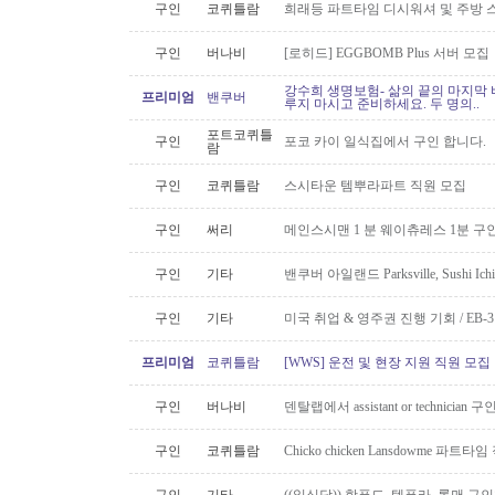
구인
코퀴틀람
희래등 파트타임 디시워셔 및 주방 
구인
버나비
[로히드] EGGBOMB Plus 서버 모집
강수희 생명보험- 삶의 끝의 마지막 
프리미엄
밴쿠버
루지 마시고 준비하세요. 두 명의..
포트코퀴틀
구인
포코 카이 일식집에서 구인 합니다.
람
구인
코퀴틀람
스시타운 템뿌라파트 직원 모집
구인
써리
메인스시맨 1 분 웨이츄레스 1분 
구인
기타
밴쿠버 아일랜드 Parksville, Sushi 
구인
기타
미국 취업 & 영주권 진행 기회 / EB
프리미엄
코퀴틀람
[WWS] 운전 및 현장 지원 직원 모집
구인
버나비
덴탈랩에서 assistant or technician
구인
코퀴틀람
Chicko chicken Lansdowme 파