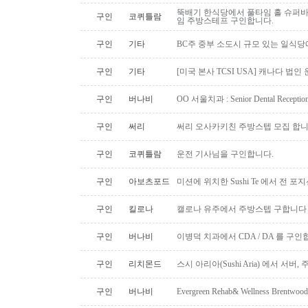
뚝배기 한식당에서 풀타임 홀 슈퍼
구인
코퀴틀람
임 주방스테프 구인합니다.
구인
기타
BC주 중부 소도시 규모 있는 일식
구인
기타
[미국 본사 TCSI USA] 캐나다 법인
구인
버나비
OO 서울치과 : Senior Dental Rece
구인
써리
써리 오사카키친 주방스텝 모집 합
구인
코퀴틀람
운전 기사님을 구인합니다.
구인
아보츠포드
미션에 위치한 Sushi Te 에서 전 
구인
킬로나
캘로나 유주에서 주방스텝 구합니다
구인
버나비
이병덕 치과에서 CDA / DA 를 구
구인
리치몬드
스시 아리아(Sushi Aria) 에서 서버
구인
버나비
Evergreen Rehab& Wellness B