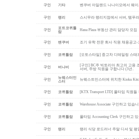
구인
기타
벤쿠버 아일랜드 나나이모에서 웨이
구인
랭리
스시무라 랭리지점에서 서버, 템푸라,
포트코퀴틀
구인
Hana Plaza 부동산 관리 담당자 모집
람
구인
밴쿠버
조기 유학 전문 회사 직원 채용공고
구인
코퀴틀람
[오토스타일] 중고차 디테일링 스태프 
[구인] BC주 빅토리아 최고의 고용 
구인
버나비
서버, 주방 직원을 구합니다 (3년..
뉴웨스터민
구인
뉴웨스트민스터에 위치한 Kioku Kitche
스터
구인
코퀴틀람
[KTX Transport LTD] 풀타임 
구인
코퀴틀람
Warehouse Associate 구인하고 있습
구인
코퀴틀람
풀타임 Accounting Clerk 구인하고
구인
랭리
랭리 식당 로드러너 주말 디셔 및 평