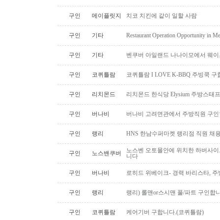
구인
메이플릿지
치코 치킨에 같이 일할 사람
구인
기타
Restaurant Operation Opportunity in M
구인
기타
벤쿠버 아일랜드 나나이모에서 웨이
구인
코퀴틀람
코퀴틀람 I LOVE K-BBQ 주빙쿡 
구인
리치몬드
리치몬드 한식당 Elysium 주방스태
구인
버나비
버나비 고려면관에서 주방직원 구인
구인
랭리
HNS 한남수퍼마켓 랭리점 직원 채
노스벤 오토몰안에 위치한 하버사이
구인
노스밴쿠버
니다
구인
버나비
로히드 위베이크- 경력 바리스타, 
구인
랭리
랭리) 롤맨or스시맨 풀/파트 구인합니
구인
코퀴틀람
케어기버 구합니다.(코퀴틀람)