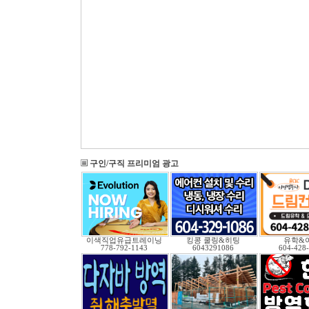
구인/구직 프리미엄 광고
이색직업유급트레이닝
킹콩 쿨링&히팅
유학&
778-792-1143
6043291086
604-428