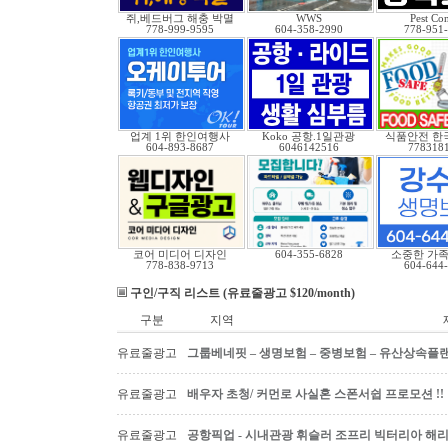
쥐,베드버그 해충 박멸
WWS
Pest Con
778-999-9595
604-358-2990
778-951
업계 1위 한인여행사
Koko 공항.1일관광
식품안전 한
604-893-8687
6046142516
778318
코어 미디어 디자인
604-355-6828
소중한 가족
778-838-9713
604-644
구인/구직 리스트 (유료줄광고 $120/month)
구분
지역
유료줄광고
그룹베네핏 – 생명보험 – 중병보험 – 유산상속플
유료줄광고
배우자 초청/ 커먼로 사실혼 스폰서쉽 프로모션 !!
유료줄광고
공항픽업 - 시내관광 휘슬러 조프리 빅터리아 해리슨온