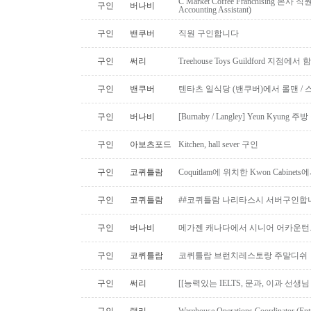
C Market Coffee Franchising 본사 직원 채
구인
버나비
Accounting Assistant)
구인
밴쿠버
직원 구인합니다
구인
써리
Treehouse Toys Guildford 지점에
구인
밴쿠버
텐타츠 일식당 (밴쿠버)에서 롤맨 / 
구인
버나비
[Burnaby / Langley] Yeun Kyun
구인
아보츠포드
Kitchen, hall sever 구인
구인
코퀴틀람
Coquitlam에 위치한 Kwon Cabi
구인
코퀴틀람
##코퀴틀람 나리타스시 서버구인합
구인
버나비
메가젠 캐나다에서 시니어 어카운턴
구인
코퀴틀람
코퀴틀람 브런치레스토랑 주말디쉬
구인
써리
[[능력있는 IELTS, 문과, 이과 선생