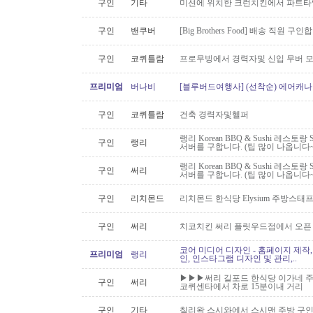
구인
기타
미션에 위치한 크런치킨에서 파트타
구인
밴쿠버
[Big Brothers Food] 배송 직원 구
구인
코퀴틀람
프로무빙에서 경력자및 신입 무버 
프리미엄
버나비
[블루버드여행사] (선착순) 에어캐나다
구인
코퀴틀람
건축 경력자및헬퍼
랭리 Korean BBQ & Sushi 레스토
구인
랭리
서버를 구합니다. (팁 많이 나옵니다~
랭리 Korean BBQ & Sushi 레스토
구인
써리
서버를 구합니다. (팁 많이 나옵니다~
구인
리치몬드
리치몬드 한식당 Elysium 주방스태
구인
써리
치코치킨 써리 플릿우드점에서 오픈
코어 미디어 디자인 - 홈페이지 제작,
프리미엄
랭리
인, 인스타그램 디자인 및 관리,..
▶▶▶써리 길포드 한식당 이가네 주
구인
써리
코퀴센타에서 차로 15분이내 거리
구인
기타
칠리왁 스시와에서 스시맨 주방 구