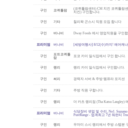
(코퀴틀람센터) CM 치킨 코퀴틀람
구인
코퀴틀람
치킨) 구인합니다.
구인
기타
칠리왁 곤스시 직원 모집 합니다
구인
버나비
Dway Foods 에서 영업직원을 구인
프리미엄
버나비
[세방여행사] 8/12(수)까지! 에어캐나
포트코퀴틀
구인
포코 카이 일식집에서 구인 합니다.
람
구인
랭리
랭리 카이 일식집에서 구인합니다.
구인
써리
경력자 서버 & 주방 템퓨라 포지션
구인
기타
주방 직원 구합니다.
구인
랭리
더 카츠 랭리점 (Tha Katsu Langl
식당장비 셋업 및 수리, No1. Suzu
프리미엄
버나비
PureRange - 업계최고 7년 워런티 Tr
구인
랭리
우마미 스시 랭리에서 주방 스텝분 