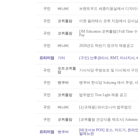
구인
버나비
브렌트우드 세종미용실에서 디자이너
구인
코퀴틀람
이젠 필라테스 코퀴 지점에서 강사
[JM Education 코퀴틀람] Full-Time 
구인
코퀴틀람
Pay
구인
버나비
2026년도 하반기 정규직 채용공고
프리미엄
기타
(구인) 산후관리사, RMT, 마사지사
포트코퀴틀
구인
기사식당 주방보조 및 디시워셔 구
람
구인
밴쿠버
밴쿠버 한식당 Sohyang 애서 주방,
구인
코퀴틀람
법무법인 True Light 채용 공고
구인
버나비
[신규채용] 파이오니어 법무법인
구인
코퀴틀람
[코퀴틀람 건강식품 제조사] Administrato
[테크서브 POS] 포스, 카드기, 온라
프리미엄
밴쿠버
털메뉴판