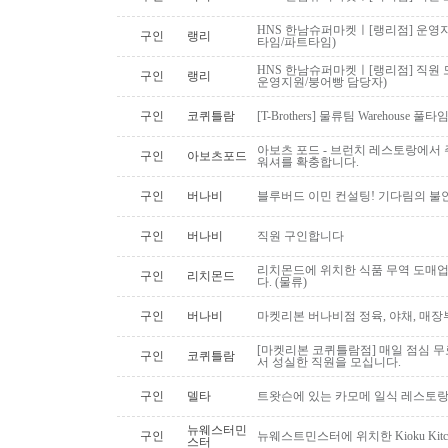
HNS 한남슈퍼마켓ㅣ[랭리점] 운영지
구인
랭리
타임/파트타임)
HNS 한남슈퍼마켓ㅣ[랭리점] 직원 
구인
랭리
운영지원/붕어빵 담당자)
구인
코퀴틀람
[T-Brothers] 물류팀 Warehouse 
아보츠 포드 - 브런치 레스토랑에서 주
구인
아보츠포드
워셔를 확충합니다.
구인
버나비
블루버드 이민 컨설팅! 기다림의 불
구인
버나비
직원 구인합니다
리치몬드에 위치한 식품 무역 도매
구인
리치몬드
다. (물류)
구인
버나비
마켓리본 버나비점 정육, 야채, 매장
[마켓리본 코퀴틀람점] 매일 점심 무료 
구인
코퀴틀람
서 성실한 직원을 모십니다.
구인
델타
트왓슨에 있는 카모메 일식 레스토랑
뉴웨스터민
구인
뉴웨스트민스터에 위치한 Kioku Kitche
스터