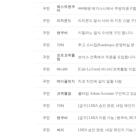
웨스트밴쿠
구인
###웨밴 메가스시에서 주방직원구합
버
구인
리치몬드
리치몬드.일식 서버 와 키친 스탭 구
구인
밴쿠버
키칠라노 일식 수쉬맨 구인 합니다.
구인
기타
투고 스시집(Kamloops) 운영하실 
포트코퀴틀
구인
보아스 건축에서 직원을 모집합니다
람
구인
버나비
[Cafe La Foret] 버나비/코퀴틀람 
구인
메이플릿지
치코 치킨에 같이 일할 사람
구인
코퀴틀람
풀타임 Admin Assistant 구인하고 
구인
기타
[급구] LMIA 승인 완료, 네임 체인지 
구인
밴쿠버
[급구] LMIA 지원 가능 | 밴쿠버, 
구인
써리
LMIA 승인 완료, 네임 체인지 가능 |