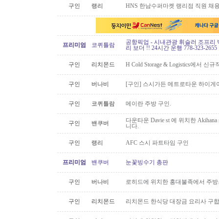
구인
랭리
HNS 한남수퍼마켓 랭리점 직원 채
공항픽업 - 시내관광 휘슬러 조프리 
프리미엄
코퀴틀람
리 보더 !! 24시간 운행 778-323-2655
구인
리치몬드
H Cold Storage & Logistics에
구인
버나비
[구인] 스시가든 메트로타운 하이게
구인
코퀴틀람
메이란 주방 구인.
다운타운 Davie st 에 위치한 Akiha
구인
밴쿠버
니다.
구인
랭리
AFC 스시 파트타임 구인
프리미엄
밴쿠버
눈꽃빙수기 총판
구인
버나비
로히드에 위치한 홍대불족에서 주방스
구인
리치몬드
리치몬드 한식당 대장금 요리사 구