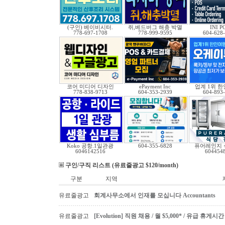
(구인) 베이비시터.
쥐,베드버그 해충 박멸
INI P
778-697-1708
778-999-9595
604-628
코어 미디어 디자인
ePayment Inc
업계 1위 
778-838-9713
604-353-2939
604-893
Koko 공항.1일관광
604-355-6828
퓨어레인지 
6046142516
604454
구인/구직 리스트 (유료줄광고 $120/month)
구분
지역
유료줄광고
회계사무소에서 인재를 모십니다 Accountants
유료줄광고
[Evolution] 직원 채용 / 월 $5,000* / 유급 휴