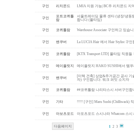
구인
리치몬드
LMIA 지원 가능| BC주 리치몬드 
포트코퀴틀
서울트레이딩 물류 센타 (냉장/냉동팀
구인
람
합니다 (풀타임)
구인
코퀴틀람
Warehouse Associate 구인하고 있습
구인
밴쿠버
La LUCIA Hair 에서 Hair Stylist 
구인
코퀴틀람
[KTX Transport LTD] 풀타임 
구인
메이플릿지
메이플릿지 HAKO SUSHI에서 템
[미텍 건축] 상업&주거공간 공사 기
구인
밴쿠버
자) 구인합니다. 워크 퍼밋 소지자
구인
코퀴틀람
##코퀴틀람 나리타스시 서버구인합
구인
기타
!!!!! [구인] Maru Sushi (Chilliwack)
구인
아보츠포드
아포츠포드 스시나라 Whatcom 스시
다음페이지
1
2
3