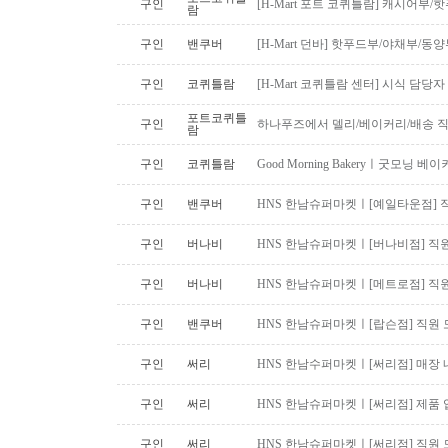
구인
[H-Mart 포트 코퀴틀람] 캐시어부
람
구인
밴쿠버
[H-Mart 던바] 핫푸드부/야채부/동
구인
코퀴틀람
[H-Mart 코퀴틀람 센터] 시식 담당
포트코퀴틀
구인
하나푸즈에서 델리/베이커리/배송 
람
구인
코퀴틀람
Good Morning Bakeryㅣ굿모닝
구인
밴쿠버
HNS 한남슈퍼마켓ㅣ[예일타운점] 
구인
버나비
HNS 한남슈퍼마켓ㅣ[버나비점] 직원
구인
버나비
HNS 한남슈퍼마켓ㅣ[메트로점] 직원
구인
밴쿠버
HNS 한남슈퍼마켓ㅣ[랍슨점] 직원 모
구인
써리
HNS 한남수퍼마켓ㅣ[써리점] 매장 
구인
써리
HNS 한남슈퍼마켓ㅣ[써리점] 제품 
구인
써리
HNS 한남슈퍼마켓ㅣ[써리점] 직원 