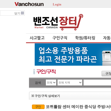
Login
닫기
사고팔고
구인구직
학원/튜터링
자동
검색
구인/구직 상세보기
코퀴틀람 센터 메이란 중식당 주방/서