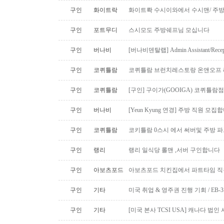
구인
화이트락
화이트롹 수시이와에서 수시맨/ 주방
구인
포트무디
스시모도 주방쉐프님 모십니다
구인
버나비
[버나비덴탈랩] Admin Assistant/Recept
구인
코퀴틀람
코퀴틀람 브런치레스토랑 온앤오프 
구인
코퀴틀람
[구인] 구이가(GOOIGA) 코퀴틀람점 핫
구인
버나비
[Yeun Kyung 연경] 주방 직원 모집합
구인
코퀴틀람
코키틀람 0스시 에서 써버및 주방 
구인
랭리
랭리 일식당 롤맨 ,서버 구인합니다
구인
아보츠포드
아보츠포드 치킨집에서 파트타임 직
구인
기타
미국 취업 & 영주권 진행 기회 / EB
구인
기타
[미국 본사 TCSI USA] 캐나다 법