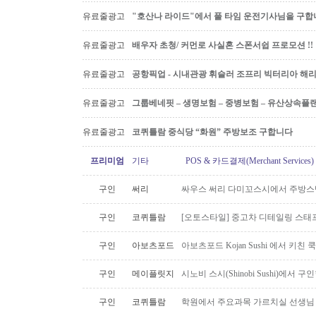
유료줄광고
"호산나 라이드"에서 풀 타임 운전기사님을 구합
유료줄광고
배우자 초청/ 커먼로 사실혼 스폰서쉽 프로모션 !!
유료줄광고
공항픽업 - 시내관광 휘슬러 조프리 빅터리아 해리슨온
유료줄광고
그룹베네핏 – 생명보험 – 중병보험 – 유산상속플
유료줄광고
코퀴틀람 중식당 “화원” 주방보조 구합니다
프리미엄
기타
POS & 카드결제(Merchant Servic
구인
써리
싸우스 써리 다미꼬스시에서 주방스
구인
코퀴틀람
[오토스타일] 중고차 디테일링 스태프 
구인
아보츠포드
아보츠포드 Kojan Sushi 에서 키친
구인
메이플릿지
시노비 스시(Shinobi Sushi)에서 구
구인
코퀴틀람
학원에서 주요과목 가르치실 선생님