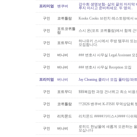
강수희 생명보험- 삶의 끝의 마지막 
프리미엄
밴쿠버
루지 마시고 준비하세요. 두 명의..
구인
코퀴틀람
Kooks Cooks 브런치 레스토랑에서 s
포트코퀴틀
구인
스시 온(포트 코퀴틀람)에서 함께 
람
하나유키 스시에서 주방 템푸라 또는 핫
구인
포트무디
모집합니다.
구인
버나비
### 변호사 사무실 Legal Assistant 
구인
버나비
### 변호사 사무실 Reception 모집
프리미엄
버나비
Jay Cleaning 클리너 모집 풀타임/
구인
포트무디
$$$복잡한 과정 건너뛰고 최소 비용
구인
코퀴틀람
!!!2026 밴쿠버 K-FISH 무역상담회
구인
리치몬드
리치몬드 #####가미스시#### 디쉬
로히드 한남몰에 새롭게 오픈하는 올
구인
버나비
모십니다