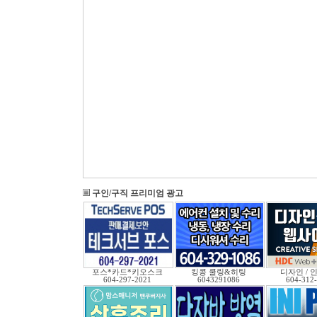
구인/구직 프리미엄 광고
포스*카드*키오스크
킹콩 쿨링&히팅
디자인 / 인
604-297-2021
6043291086
604-312