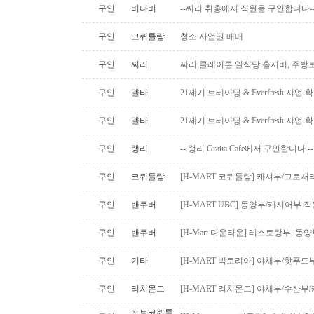
구인
버나비
--써리 취홍에서 직원을 구인합니다-
구인
코퀴틀람
청소 사업권 매매
구인
써리
써리 클레이튼 일식당 홀서버, 주방보
구인
델타
21세기 트레이딩 & Everfresh 사
구인
델타
21세기 트레이딩 & Everfresh 사
구인
랭리
-- 랭리 Gratia Cafe에서 구인합니다 --
구인
코퀴틀람
[H-MART 코퀴틀람] 캐셔부/그로
구인
밴쿠버
[H-MART UBC] 동양부/캐시어부 
구인
밴쿠버
[H-Mart 다운타운] 레스토랑부, 
구인
기타
[H-MART 빅토리아] 야채부/핫푸
구인
리치몬드
[H-MART 리치몬드] 야채부/수산
포트코퀴틀