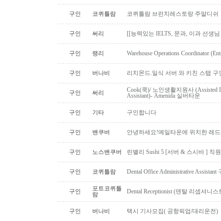
구인
코퀴틀람
코퀴틀람 브런치레스토랑 주말디쉬
구인
써리
[[능력있는 IELTS, 문과, 이과 선생
구인
랭리
Warehouse Operations Coordinator (Ent
구인
버나비
리치몬드.일식 서버 와 키친 스탭 구
Cook(쿡)/ 노인생활지원사 (Assisted Li
구인
써리
Assistant)- Amenida 실버타운
구인
기타
구인합니다
구인
밴쿠버
안녕하세요!예일타운에 위치한 레드
구인
노스밴쿠버
린밸리 Sushi 5 [서버 & 스시바 ] 
구인
코퀴틀람
Dental Office Administrative Assis
포트코퀴틀
구인
Dental Receptionist (덴탈 리셉
람
구인
버나비
택시 기사모집( 공항픽업/대리운전)