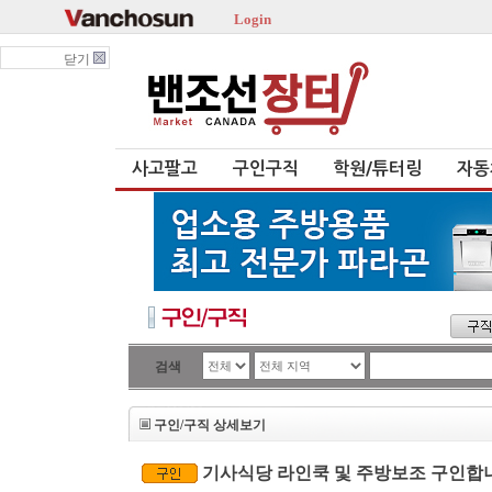
Login
닫기
사고팔고
구인구직
학원/튜터링
자동
검색
구인/구직 상세보기
기사식당 라인쿡 및 주방보조 구인합