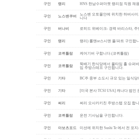
구인
랭리
HNS 한남수퍼마켓 랭리점 직원 채
노스벤 오토몰안에 위치한 하버사이
구인
노스밴쿠버
니다
구인
버나비
로히드 위베이크- 경력 바리스타, 
구인
랭리
랭리) 롤맨or스시맨 풀/파트 구인합니
구인
코퀴틀람
케어기버 구합니다.(코퀴틀람)
뚝배기 한식당에서 풀타임 홀 슈퍼
구인
코퀴틀람
임 주방스테프 구인합니다.
구인
기타
BC주 중부 소도시 규모 있는 일식
구인
기타
[미국 본사 TCSI USA] 캐나다 법인
구인
써리
써리 오사카키친 주방스텝 모집 합
구인
코퀴틀람
운전 기사님을 구인합니다.
구인
아보츠포드
미션에 위치한 Sushi Te 에서 전 