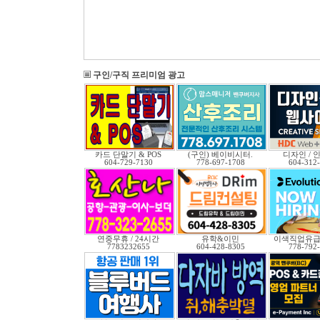
구인/구직 프리미엄 광고
카드 단말기 & POS
(구인) 베이비시터.
디자인 / 인
604-729-7130
778-697-1708
604-312
연중무휴 / 24시간
유학&이민
이색직업유
7783232655
604-428-8305
778-792