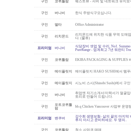
구인
코퀴틀람
웨스트뷰 - 서버 및 네트워크 유지보
구인
버나비
한식 주방식구모십니다.
구인
델타
Office Administrator
리치몬드에 위치한 식품 무역 도매
구인
리치몬드
다. (물류)
식당장비 셋업 및 수리, No1. Suzu
프리미엄
버나비
PureRange - 업계최고 7년 워런티 Tr
구인
코퀴틀람
EKIBA PACKAGING & SUPPLI
구인
메이플릿지
메이플릿지 HAKO SUSHI에서 템
구인
메이플릿지
시노비 스시(Shinobi Sushi)에서 구
취업엔 자기소개서/이력서가 얼굴입니
구인
버나비
토리로 만들어 드립니다.
포트코퀴틀
구인
bb.q Chicken Vancouver 사업부
람
강수희 생명보험- 삶의 끝의 마지막 
프리미엄
밴쿠버
루지 마시고 준비하세요. 두 명의..
구인
코퀴틀람
청소 사업권 매매