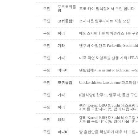
포트코퀴틀
구인
포코 카이 일식집에서 구인 합니다.
람
구인
코퀴틀람
스시타운 템뿌라파트 직원 모집
구인
써리
메인스시맨 1 분 웨이츄레스 1분 
구인
기타
밴쿠버 아일랜드 Parksville, Sushi 
구인
기타
미국 취업 & 영주권 진행 기회 / EB
구인
버나비
덴탈랩에서 assistant or technician
구인
코퀴틀람
Chicko chicken Lansdowme 파
구인
기타
((일식당)) 핫푸드, 템푸라, 롤맨 
랭리 Korean BBQ & Sushi 레스토
구인
써리
서버를 구합니다. (팁 많이 나옵니다~
랭리 Korean BBQ & Sushi 레스토
구인
랭리
서버를 구합니다. (팁 많이 나옵니다~
구인
버나비
땀 흘린만큼 확실하게 대우 해 드립니