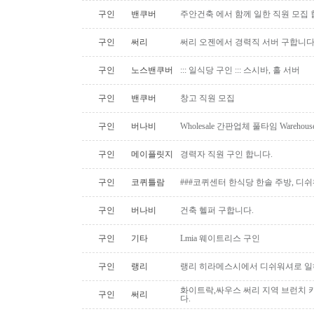
구인
밴쿠버
주안건축 에서 함께 일한 직원 모집 
구인
써리
써리 오젠에서 경력직 서버 구합니
구인
노스밴쿠버
::: 일식당 구인 ::: 스시바, 홀 서버
구인
밴쿠버
창고 직원 모집
구인
버나비
Wholesale 간판업체 풀타임 Warehous
구인
메이플릿지
경력자 직원 구인 합니다.
구인
코퀴틀람
###코퀴센터 한식당 한솔 주방, 디쉬
구인
버나비
건축 헬퍼 구합니다.
구인
기타
Lmia 웨이트리스 구인
구인
랭리
랭리 히라메스시에서 디쉬워셔로 
화이트락,싸우스 써리 지역 브런치
구인
써리
다.