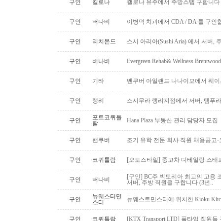
구인
킬로나
캘로나 유주에서 주방스텝 구합니다
구인
버나비
이병덕 치과에서 CDA / DA 를 구
구인
리치몬드
스시 아리아(Sushi Aria) 에서 서버
구인
버나비
Evergreen Rehab& Wellness B
구인
기타
벤쿠버 아일랜드 나나이모에서 웨이
구인
랭리
스시무라 랭리지점에서 서버, 템푸라,
포트코퀴틀
구인
Hana Plaza 부동산 관리 담당자 모집
람
구인
밴쿠버
조기 유학 전문 회사 직원 채용공고
구인
코퀴틀람
[오토스타일] 중고차 디테일링 스태프 
[구인] BC주 빅토리아 최고의 고용 
구인
버나비
서버, 주방 직원을 구합니다 (3년..
뉴웨스터민
구인
뉴웨스트민스터에 위치한 Kioku Kitche
스터
구인
코퀴틀람
[KTX Transport LTD] 풀타임 