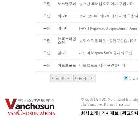
구인
노스밴쿠버
놀스밴 헤어샵 디자이너 구합니다
구인
버나비
스시 오야마 버나비에서 서버 구합니
구인
버나비
[구인] Registered Acupuncturist - Aura 
뉴웨스터민
구인
뉴웨스트 업타운 - 롤맨구인합니다!
스터
구인
델타
라드너 Maguro Sushi 홀서버 구인
구인
아보츠포드
아보츠포드 서버 구인합니다.
이전페이지
다음페이지
1
2
주소: 331A-4501 North Road Burnaby
The Vancouver Korean Press Ltd.
회사소개
|
기사제보
|
광고안