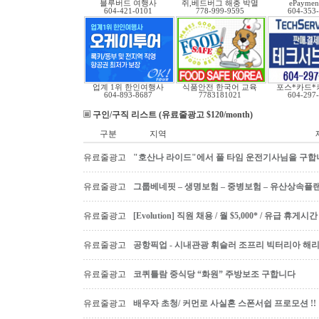
블루버드 여행사
쥐,베드버그 해충 박멸
ePayment
604-421-0101
778-999-9595
604-353
업계 1위 한인여행사
식품안전 한국어 교육
포스*카드*
604-893-8687
7783181021
604-297
구인/구직 리스트 (유료줄광고 $120/month)
구분
지역
유료줄광고
"호산나 라이드"에서 풀 타임 운전기사님을 구합
유료줄광고
그룹베네핏 – 생명보험 – 중병보험 – 유산상속플
유료줄광고
[Evolution] 직원 채용 / 월 $5,000* / 유급 휴
유료줄광고
공항픽업 - 시내관광 휘슬러 조프리 빅터리아 해리슨온
유료줄광고
코퀴틀람 중식당 “화원” 주방보조 구합니다
유료줄광고
배우자 초청/ 커먼로 사실혼 스폰서쉽 프로모션 !!