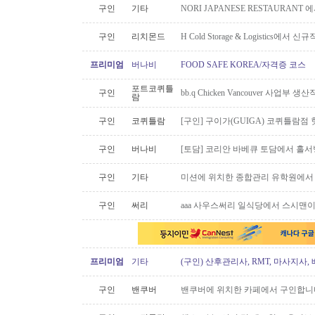
구인
기타
NORI JAPANESE RESTAURAN
구인
리치몬드
H Cold Storage & Logistics에
프리미엄
버나비
FOOD SAFE KOREA/자격증 코스
포트코퀴틀
구인
bb.q Chicken Vancouver 사업부
람
구인
코퀴틀람
[구인] 구이가(GUIGA) 코퀴틀람점 핫푸
구인
버나비
[토담] 코리안 바베큐 토담에서 홀서
구인
기타
미션에 위치한 종합관리 유학원에서
구인
써리
aaa 사우스써리 일식당에서 스시맨이
프리미엄
기타
(구인) 산후관리사, RMT, 마사지사
구인
밴쿠버
밴쿠버에 위치한 카페에서 구인합니