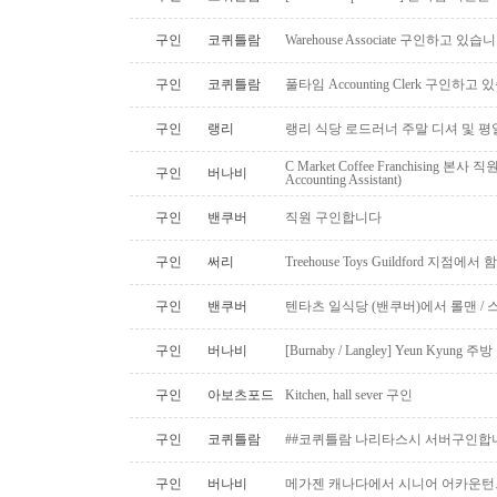
구인
코퀴틀람
Warehouse Associate 구인하고 있습
구인
코퀴틀람
풀타임 Accounting Clerk 구인하고
구인
랭리
랭리 식당 로드러너 주말 디셔 및 평
C Market Coffee Franchising 본사 직원 채
구인
버나비
Accounting Assistant)
구인
밴쿠버
직원 구인합니다
구인
써리
Treehouse Toys Guildford 지점에
구인
밴쿠버
텐타츠 일식당 (밴쿠버)에서 롤맨 / 
구인
버나비
[Burnaby / Langley] Yeun Kyun
구인
아보츠포드
Kitchen, hall sever 구인
구인
코퀴틀람
##코퀴틀람 나리타스시 서버구인합
구인
버나비
메가젠 캐나다에서 시니어 어카운턴