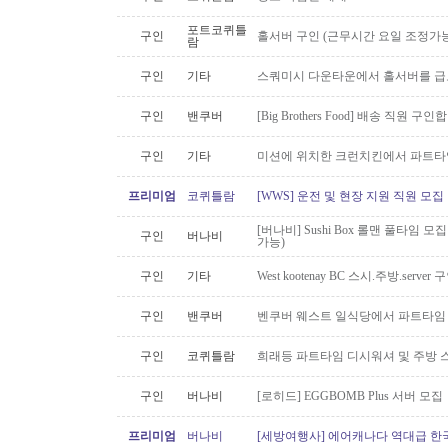
포트코퀴틀
구인
홀서버 구인 (근무시간 요일 조정가능
람
구인
기타
스쿼미시 다운타운에서 홀서버를 급
구인
밴쿠버
[Big Brothers Food] 배송 직원 구
구인
기타
미션에 위치한 크런치킨에서 파트타
프리미엄
코퀴틀람
[WWS] 운전 및 현장 지원 직원 모집
[버나비] Sushi Box 롤맨 풀타임 모집
구인
버나비
가능)
구인
기타
West kootenay BC 스시.주방.serve
구인
밴쿠버
벤쿠버 웨스트 일식당에서 파트타임 스시맨
구인
코퀴틀람
희래등 파트타임 디시워셔 및 주방 
구인
버나비
[로히드] EGGBOMB Plus 서버 모집
프리미엄
버나비
[세방여행사] 에어캐나다 역대급 한국행