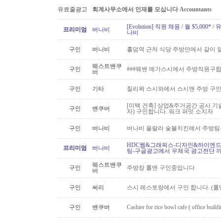
유료줄광고
회계사무소에서 인재를 모십니다 Accountants
[Evolution] 직원 채용 / 월 $5,00
프리미엄
버나비
나비
구인
버나비
홀덤역 근처 식당 주방안에서 같이 
웨스트밴쿠
구인
###웨밴 메가스시에서 주방직원구합
버
구인
기타
칠리왁 스시와에서 스시맨 주방 구
[미텍 건축] 상업&주거공간 공사 기
구인
밴쿠버
자) 구인합니다. 워크 퍼밋 소지자
구인
버나비
버나비 울랄라 숯불치킨에서 주방팀
HDC웹&그래픽스-디자인&하이엔드 
프리미엄
버나비
팅-구글광고에서 우체국 광고전단 
웨스트밴쿠
구인
주방장 롤맨 구인중입니다
버
구인
써리
스시 레스토랑에서 구인 합니다. (롤맨
구인
밴쿠버
Cashier for rice bowl cafe ( office build