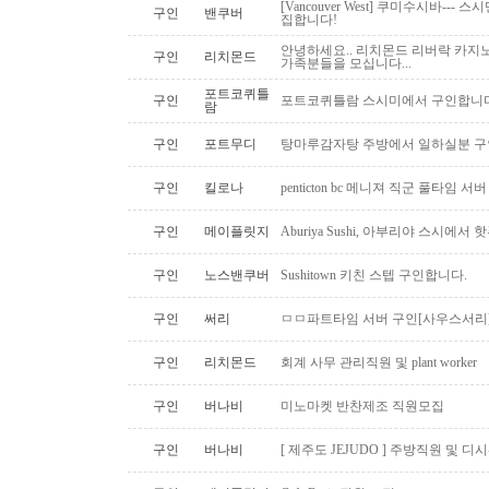
[Vancouver West] 쿠미수시바---
구인
밴쿠버
집합니다!
안녕하세요.. 리치몬드 리버락 카지노
구인
리치몬드
가족분들을 모십니다...
포트코퀴틀
구인
포트코퀴틀람 스시미에서 구인합니다. ( 
람
구인
포트무디
탕마루감자탕 주방에서 일하실분 구인
구인
킬로나
penticton bc 메니져 직군 풀타임 서
구인
메이플릿지
Aburiya Sushi, 아부리야 스시에
구인
노스밴쿠버
Sushitown 키친 스텝 구인합니다.
구인
써리
ㅁㅁ파트타임 서버 구인[사우스서리
구인
리치몬드
회계 사무 관리직원 및 plant worker
구인
버나비
미노마켓 반찬제조 직원모집
구인
버나비
[ 제주도 JEJUDO ] 주방직원 및 