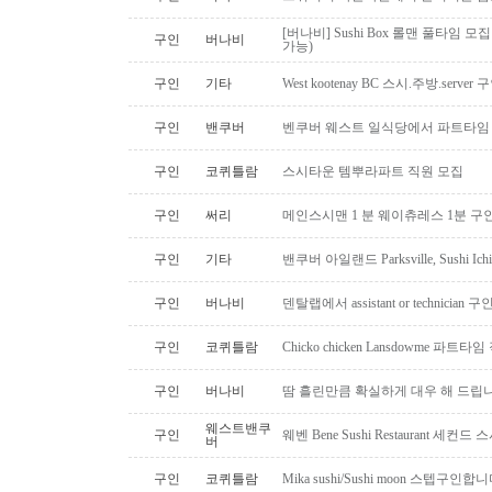
[버나비] Sushi Box 롤맨 풀타임 모집
구인
버나비
가능)
구인
기타
West kootenay BC 스시.주방.serve
구인
밴쿠버
벤쿠버 웨스트 일식당에서 파트타임 스시맨
구인
코퀴틀람
스시타운 템뿌라파트 직원 모집
구인
써리
메인스시맨 1 분 웨이츄레스 1분 
구인
기타
밴쿠버 아일랜드 Parksville, Sushi 
구인
버나비
덴탈랩에서 assistant or technician
구인
코퀴틀람
Chicko chicken Lansdowme 파
구인
버나비
땀 흘린만큼 확실하게 대우 해 드립니
웨스트밴쿠
구인
웨벤 Bene Sushi Restaurant 세컨
버
구인
코퀴틀람
Mika sushi/Sushi moon 스텝구인합니