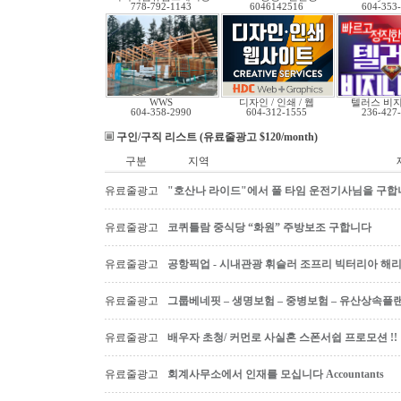
778-792-1143
6046142516
604-353
WWS
디자인 / 인쇄 / 웹
텔러스 비
604-358-2990
604-312-1555
236-427
구인/구직 리스트 (유료줄광고 $120/month)
구분
지역
유료줄광고
"호산나 라이드"에서 풀 타임 운전기사님을 구합
유료줄광고
코퀴틀람 중식당 “화원” 주방보조 구합니다
유료줄광고
공항픽업 - 시내관광 휘슬러 조프리 빅터리아 해리슨온
유료줄광고
그룹베네핏 – 생명보험 – 중병보험 – 유산상속플
유료줄광고
배우자 초청/ 커먼로 사실혼 스폰서쉽 프로모션 !!
유료줄광고
회계사무소에서 인재를 모십니다 Accountants