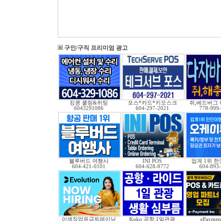
구인/구직 프리미엄 광고
킹콩 쿨링&히팅
포스*카드*키오스크
쥐,베드버그 
6043291086
604-297-2021
778-999
블루버드 여행사
INI POS
업계 1위 
604-421-0101
604-628-8772
604-893
이색직업유급트레이닝
Koko 공항.1일관광
ePayment