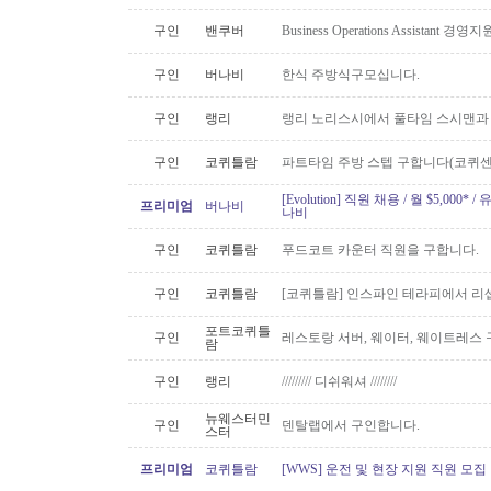
구인
밴쿠버
Business Operations Assista
구인
버나비
한식 주방식구모십니다.
구인
랭리
랭리 노리스시에서 풀타임 스시맨과
구인
코퀴틀람
파트타임 주방 스텝 구합니다(코퀴센
[Evolution] 직원 채용 / 월 $5,00
프리미엄
버나비
나비
구인
코퀴틀람
푸드코트 카운터 직원을 구합니다.
구인
코퀴틀람
[코퀴틀람] 인스파인 테라피에서 리
포트코퀴틀
구인
레스토랑 서버, 웨이터, 웨이트레스
람
구인
랭리
///////// 디쉬워셔 ////////
뉴웨스터민
구인
덴탈랩에서 구인합니다.
스터
프리미엄
코퀴틀람
[WWS] 운전 및 현장 지원 직원 모집