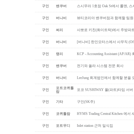
구인
밴쿠버
스시무라 1호점 Oak St에서 롤맨, 
구인
버나비
뷰티코리아 밴쿠버점과 함께할 팀원
구인
써리
사뽀로 키친(화이트락)에서 주방파트
구인
버나비
[버나비] 한인모터스에서 사무직 (Off
구인
랭리
KCP - Accounting Assistant (A
구인
밴쿠버
전기와 쏠라 시스템 전문 회사
구인
버나비
LeeJung 회계법인에서 함께할 분을
포트코퀴틀
구인
포코 SUSHIWAY 풀(파트)타임 서버
람
구인
기타
구인(SK주)
구인
코퀴틀람
HYMS Trading Central Kitch
구인
포트무디
Inlet station 근처 일식집