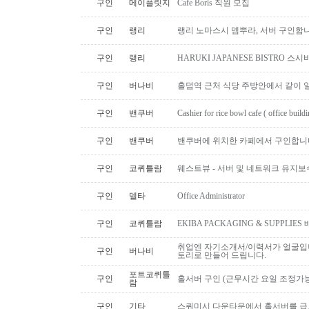
구인
메이플릿지
Cafe Boris 직원 모집
구인
랭리
랭리 노마스시 뎀뿌라, 서버 구인합니
구인
랭리
HARUKI JAPANESE BISTRO 
구인
버나비
홀덤역 근처 식당 주방안에서 같이 
구인
밴쿠버
Cashier for rice bowl cafe ( office build
구인
밴쿠버
밴쿠버에 위치한 카페에서 구인합니
구인
코퀴틀람
웨스트뷰 - 서버 및 네트워크 유지보
구인
델타
Office Administrator
구인
코퀴틀람
EKIBA PACKAGING & SUPPLI
취업엔 자기소개서/이력서가 얼굴입니
구인
버나비
토리로 만들어 드립니다.
포트코퀴틀
구인
홀서버 구인 (근무시간 요일 조정가능
람
구인
기타
스쿼미시 다운타운에서 홀서버를 급