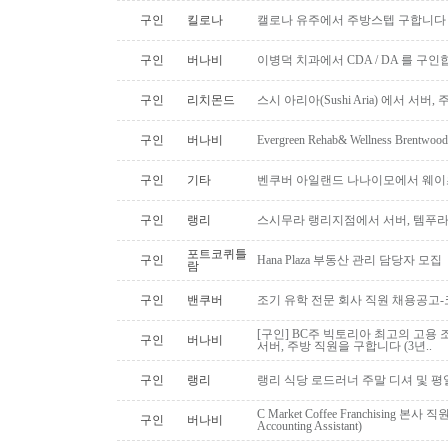
구인
킬로나
캘로나 유주에서 주방스텝 구합니다
구인
버나비
이병덕 치과에서 CDA / DA 를 구
구인
리치몬드
스시 아리아(Sushi Aria) 에서 서버
구인
버나비
Evergreen Rehab& Wellness B
구인
기타
벤쿠버 아일랜드 나나이모에서 웨이
구인
랭리
스시무라 랭리지점에서 서버, 템푸라,
포트코퀴틀
구인
Hana Plaza 부동산 관리 담당자 모집
람
구인
밴쿠버
조기 유학 전문 회사 직원 채용공고
[구인] BC주 빅토리아 최고의 고용 
구인
버나비
서버, 주방 직원을 구합니다 (3년..
구인
랭리
랭리 식당 로드러너 주말 디셔 및 평
C Market Coffee Franchising 본사 직원 채
구인
버나비
Accounting Assistant)