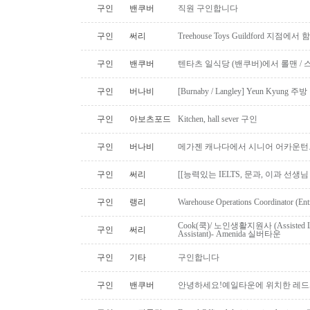
구인
밴쿠버
직원 구인합니다
구인
써리
Treehouse Toys Guildford 지점에
구인
밴쿠버
텐타츠 일식당 (밴쿠버)에서 롤맨 / 
구인
버나비
[Burnaby / Langley] Yeun Kyun
구인
아보츠포드
Kitchen, hall sever 구인
구인
버나비
메가젠 캐나다에서 시니어 어카운턴
구인
써리
[[능력있는 IELTS, 문과, 이과 선생
구인
랭리
Warehouse Operations Coordinator (Ent
Cook(쿡)/ 노인생활지원사 (Assisted Li
구인
써리
Assistant)- Amenida 실버타운
구인
기타
구인합니다
구인
밴쿠버
안녕하세요!예일타운에 위치한 레드