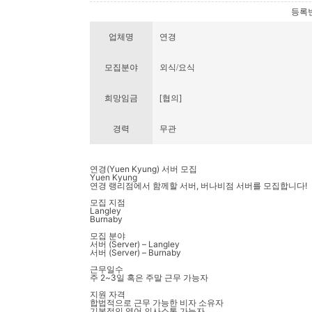
등록번호 
업체명
연경
모집분야
외식/요식
희망임금
[협의]
경력
무관
연경(Yuen Kyung) 서버 모집
Yuen Kyung
연경 랭리점에서 함께할 서버, 버나비점 서버를 모집합니다!
모집 지점
Langley
Burnaby
모집 분야
서버 (Server) – Langley
서버 (Server) – Burnaby
근무일수
주 2~3일 혹은 주말 근무 가능자
지원 자격
합법적으로 근무 가능한 비자 소유자
기본적인 영어 의사소통 가능자