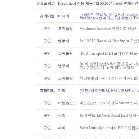
유료줄광고
[Evolution] 직원 채용 / 월 $5,000* / 유급 휴
식당장비 셋업 및 수리, No1. Suzu
프리미엄
버나비
PureRange - 업계최고 7년 워런티 Tr
구인
코퀴틀람
Warehouse Associate 구인하고 있습
구인
밴쿠버
La LUCIA Hair 에서 Hair Stylist 
구인
코퀴틀람
[KTX Transport LTD] 풀타임 
[미텍 건축] 상업&주거공간 공사 기
구인
밴쿠버
자) 구인합니다. 워크 퍼밋 소지자
구인
코퀴틀람
##코퀴틀람 나리타스시 서버구인합
프리미엄
기타
(구인) 산후관리사, RMT, 마사지사
구인
아보츠포드
아포츠포드 스시나라 Whatcom 스시
구인
써리
노바 덴탈 랩(Nova Dental Lab) 채용 공
구인
써리
Sushi Luna 에서 스시바 F/T 구인합