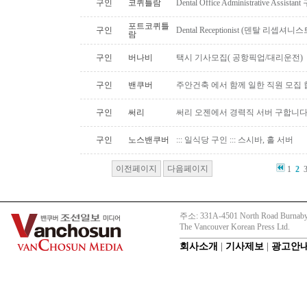
구인
코퀴틀람
Dental Office Administrative Assis
포트코퀴틀
구인
Dental Receptionist (덴탈 리셉
람
구인
버나비
택시 기사모집( 공항픽업/대리운전)
구인
밴쿠버
주안건축 에서 함께 일한 직원 모집 
구인
써리
써리 오젠에서 경력직 서버 구합니
구인
노스밴쿠버
::: 일식당 구인 ::: 스시바, 홀 서버
이전페이지
다음페이지
1
2
주소: 331A-4501 North Road Burnaby
The Vancouver Korean Press Ltd.
회사소개
|
기사제보
|
광고안