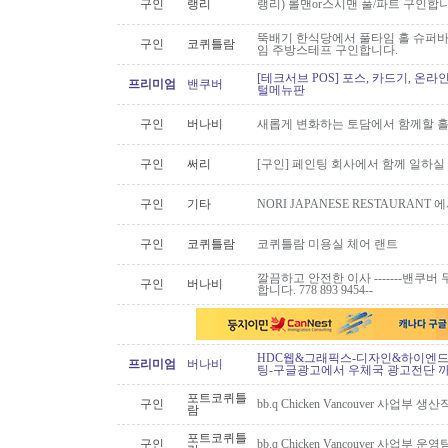
구인
랭리
랭리) 롤맨or스시맨 풀/파트 구인합니
뚝배기 한식당에서 풀타임 홀 슈퍼
구인
코퀴틀람
임 주방스테프 구인합니다.
[테크서브 POS] 포스, 카드기, 온라
프리미엄
밴쿠버
털메뉴판
구인
버나비
새롭게 변화하는 토담에서 함께할 홀
구인
써리
[구인] 페인팅 회사에서 함께 일하실
구인
기타
NORI JAPANESE RESTAURAN
구인
코퀴틀람
코퀴틀람 미용실 체어 랜트
깔끔하고 안전한 이사 -------밴쿠버 무
구인
버나비
합니다. 778 893 9454--
HDC웹&그래픽스-디자인&하이엔드 
프리미엄
버나비
팅-구글광고에서 우체국 광고전단 
포트코퀴틀
구인
bb.q Chicken Vancouver 사업부
람
포트코퀴틀
구인
bb.q Chicken Vancouver 사업부