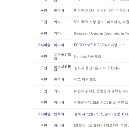
람
구인
밴쿠버
밴쿠버 최고의 한식당 수라 디쉬워셔
구인
써리
$30~50/hr 지붕 청소 - 파트너 및 직
구인
기타
Restaurant Operation Opportunity in M
프리미엄
버나비
FOOD SAFE KOREA/자격증 코스
포트코퀴틀
구인
GS Food 사원모집
람
포트코퀴틀
구인
경력자 롤맨 / 홀 서버 구합니다.
람
구인
밴쿠버
창고 직원 모집
구인
기타
미션에 위치한 종합관리 유학원에서
구인
버나비
이레운송(YIREH MOVING) 구인 
프리미엄
밴쿠버
결재 시스템(카드 단말기) 전문 회사
구인
버나비
[프로옴니스 텔레콤] 파트타임 직원