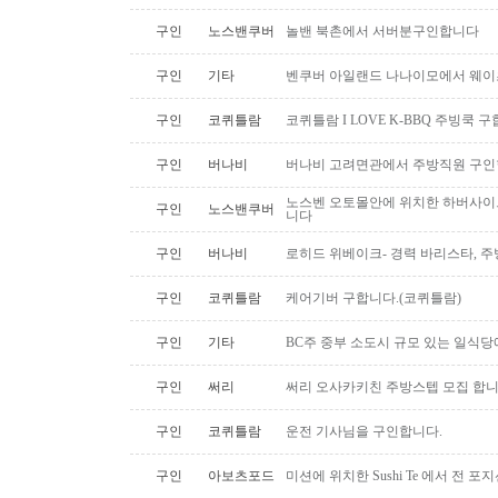
구인
노스밴쿠버
놀밴 북촌에서 서버분구인합니다
구인
기타
벤쿠버 아일랜드 나나이모에서 웨이
구인
코퀴틀람
코퀴틀람 I LOVE K-BBQ 주빙쿡 
구인
버나비
버나비 고려면관에서 주방직원 구인
노스벤 오토몰안에 위치한 하버사이
구인
노스밴쿠버
니다
구인
버나비
로히드 위베이크- 경력 바리스타, 
구인
코퀴틀람
케어기버 구합니다.(코퀴틀람)
구인
기타
BC주 중부 소도시 규모 있는 일식
구인
써리
써리 오사카키친 주방스텝 모집 합
구인
코퀴틀람
운전 기사님을 구인합니다.
구인
아보츠포드
미션에 위치한 Sushi Te 에서 전 