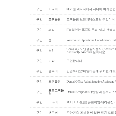
구인
버나비
메가젠 캐나다에서 시니어 어카운턴
구인
코퀴틀람
코퀴틀람 브런치레스토랑 주말디쉬
구인
써리
[[능력있는 IELTS, 문과, 이과 선생
구인
랭리
Warehouse Operations Coordinator (Ent
Cook(쿡)/ 노인생활지원사 (Assisted Li
구인
써리
Assistant)- Amenida 실버타운
구인
기타
구인합니다
구인
밴쿠버
안녕하세요!예일타운에 위치한 레드
구인
코퀴틀람
Dental Office Administrative Assis
포트코퀴틀
구인
Dental Receptionist (덴탈 리셉
람
구인
버나비
택시 기사모집( 공항픽업/대리운전)
구인
밴쿠버
주안건축 에서 함께 일한 직원 모집 