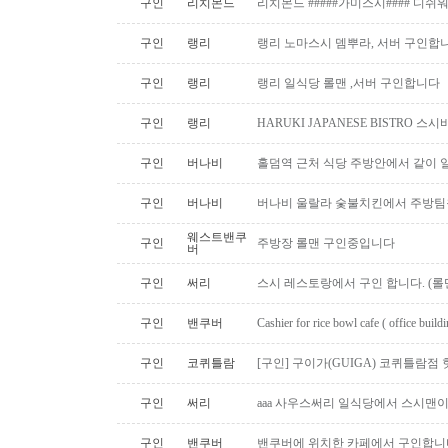
구인
리치몬드
리치몬드 #####가미스시#### 디쉬
구인
랭리
랭리 노마스시 뎀뿌라, 서버 구인합니
구인
랭리
랭리 일식당 롤맨 ,서버 구인합니다
구인
랭리
HARUKI JAPANESE BISTRO 
구인
버나비
홀덤역 근처 식당 주방안에서 같이 
구인
버나비
버나비 울랄라 숯불치킨에서 주방팀
웨스트밴쿠
구인
주방장 롤맨 구인중입니다
버
구인
써리
스시 레스토랑에서 구인 합니다. (롤맨
구인
밴쿠버
Cashier for rice bowl cafe ( office build
구인
코퀴틀람
[구인] 구이가(GUIGA) 코퀴틀람점 핫푸
구인
써리
aaa 사우스써리 일식당에서 스시맨이
구인
밴쿠버
밴쿠버에 위치한 카페에서 구인합니