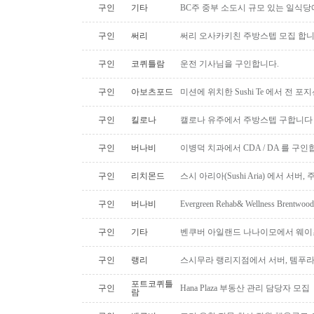
구인
기타
BC주 중부 소도시 규모 있는 일식
구인
써리
써리 오사카키친 주방스텝 모집 합
구인
코퀴틀람
운전 기사님을 구인합니다.
구인
아보츠포드
미션에 위치한 Sushi Te 에서 전 
구인
킬로나
캘로나 유주에서 주방스텝 구합니다
구인
버나비
이병덕 치과에서 CDA / DA 를 구
구인
리치몬드
스시 아리아(Sushi Aria) 에서 서버
구인
버나비
Evergreen Rehab& Wellness B
구인
기타
벤쿠버 아일랜드 나나이모에서 웨이
구인
랭리
스시무라 랭리지점에서 서버, 템푸라,
포트코퀴틀
구인
Hana Plaza 부동산 관리 담당자 모집
람