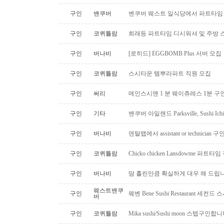
구인
밴쿠버
벤쿠버 웨스트 일식당에서 파트타임 스시맨
구인
코퀴틀람
희래등 파트타임 디시워셔 및 주방 
구인
버나비
[로히드] EGGBOMB Plus 서버 모집
구인
코퀴틀람
스시타운 템뿌라파트 직원 모집
구인
써리
메인스시맨 1 분 웨이츄레스 1분 
구인
기타
밴쿠버 아일랜드 Parksville, Sushi 
구인
버나비
덴탈랩에서 assistant or technician
구인
코퀴틀람
Chicko chicken Lansdowme 파
구인
버나비
땀 흘린만큼 확실하게 대우 해 드립니
웨스트밴쿠
구인
웨벤 Bene Sushi Restaurant 세컨
버
구인
코퀴틀람
Mika sushi/Sushi moon 스텝구인합니