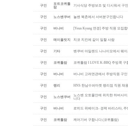
포트코퀴틀
구인
기사식당 주방보조 및 디시워셔 구
람
구인
노스밴쿠버
놀밴 북촌에서 서버분구인합니다
구인
버나비
[Yeun Kyung 연경] 주방 직원 모집
구인
메이플릿지
치코 치킨에 같이 일할 사람
구인
기타
벤쿠버 아일랜드 나나이모에서 웨이
구인
코퀴틀람
코퀴틀람 I LOVE K-BBQ 주빙쿡 
구인
버나비
버나비 고려면관에서 주방직원 구인
구인
랭리
HNS 한남수퍼마켓 랭리점 직원 채
노스벤 오토몰안에 위치한 하버사이
구인
노스밴쿠버
니다
구인
버나비
로히드 위베이크- 경력 바리스타, 
구인
코퀴틀람
케어기버 구합니다.(코퀴틀람)