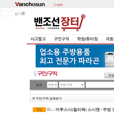
Login
닫기
사고팔고
구인구직
학원/튜터링
자동
검색
구인/구직 상세보기
!!!--- 마루스시(칠리왁) 스시맨 / 주방 모집