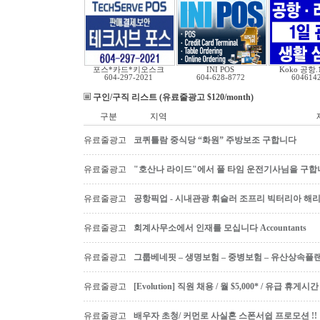
포스*카드*키오스크
INI POS
Koko 공항
604-297-2021
604-628-8772
604614
구인/구직 리스트 (유료줄광고 $120/month)
구분
지역
유료줄광고
코퀴틀람 중식당 “화원” 주방보조 구합니다
유료줄광고
"호산나 라이드"에서 풀 타임 운전기사님을 구합
유료줄광고
공항픽업 - 시내관광 휘슬러 조프리 빅터리아 해리슨온
유료줄광고
회계사무소에서 인재를 모십니다 Accountants
유료줄광고
그룹베네핏 – 생명보험 – 중병보험 – 유산상속플
유료줄광고
[Evolution] 직원 채용 / 월 $5,000* / 유급 휴
유료줄광고
배우자 초청/ 커먼로 사실혼 스폰서쉽 프로모션 !!