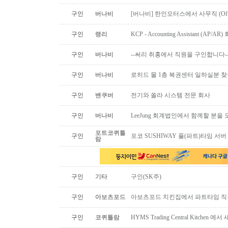
구인
버나비
[버나비] 한인모터스에서 사무직 (Off
구인
랭리
KCP - Accounting Assistant (A
구인
버나비
--써리 취홍에서 직원을 구인합니다-
구인
버나비
로히드 몰 1층 복권센터 일하실분 
구인
밴쿠버
전기와 쏠라 시스템 전문 회사
구인
버나비
LeeJung 회계법인에서 함께할 분을
포트코퀴틀
구인
포코 SUSHIWAY 풀(파트)타임 서버
람
구인
기타
구인(SK주)
구인
아보츠포드
아보츠포드 치킨집에서 파트타임 직
구인
코퀴틀람
HYMS Trading Central Kitch