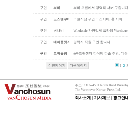
구인
써리
써리 오젠에서 경력직 서버 구합니
구인
노스밴쿠버
::: 일식당 구인 ::: 스시바, 홀 서버
구인
버나비
Wholesale 간판업체 풀타임 Warehous
구인
메이플릿지
경력자 직원 구인 합니다.
구인
코퀴틀람
###코퀴센터 한식당 한솔 주방, 디쉬
이전페이지
다음페이지
1
2
주소: 331A-4501 North Road Burnaby
The Vancouver Korean Press Ltd.
회사소개
|
기사제보
|
광고안