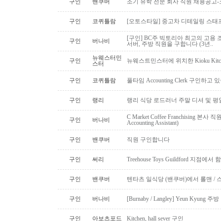
구인
밴쿠버
조기 유학 전문 회사 직원 채용공고
구인
코퀴틀람
[오토스타일] 중고차 디테일링 스태프 
[구인] BC주 빅토리아 최고의 고용 
구인
버나비
서버, 주방 직원을 구합니다 (3년..
뉴웨스터민
구인
뉴웨스트민스터에 위치한 Kioku Kitche
스터
구인
코퀴틀람
풀타임 Accounting Clerk 구인하고
구인
랭리
랭리 식당 로드러너 주말 디셔 및 평
C Market Coffee Franchising 본사 직원 채
구인
버나비
Accounting Assistant)
구인
밴쿠버
직원 구인합니다
구인
써리
Treehouse Toys Guildford 지점에
구인
밴쿠버
텐타츠 일식당 (밴쿠버)에서 롤맨 / 
구인
버나비
[Burnaby / Langley] Yeun Kyun
구인
아보츠포드
Kitchen, hall sever 구인