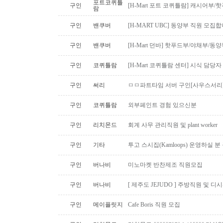
포트코퀴틀
구인
[H-Mart 포트 코퀴틀람] 캐시어부
람
구인
밴쿠버
[H-MART UBC] 동양부 직원 모집합
구인
밴쿠버
[H-Mart 던바] 핫푸드부/야채부/동
구인
코퀴틀람
[H-Mart 코퀴틀람 센터] 시식 담당
구인
써리
ㅁㅁ파트타임 서버 구인[사우스서리
구인
코퀴틀람
외부페인트 경험 있으신분
구인
리치몬드
회계 사무 관리직원 및 plant worker
구인
기타
투고 스시집(Kamloops) 운영하실 
구인
버나비
미노마켓 반찬제조 직원모집
구인
버나비
[ 제주도 JEJUDO ] 주방직원 및 
구인
메이플릿지
Cafe Boris 직원 모집