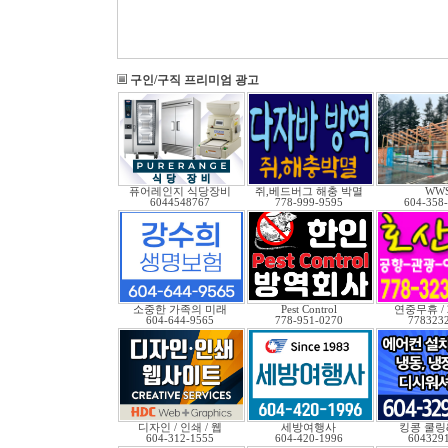
구인/구직 프리미엄 광고
퓨어레인지 식당장비
쥐,베드버그 해충 박멸
WW
6044548767
778-999-9595
604-358
소중한 가족의 미래
Pest Control
연중무휴 /
604-644-9565
778-951-0270
778323
디자인 / 인쇄 / 웹
세방여행사
킹콩 쿨링
604-312-1555
604-420-1996
604329