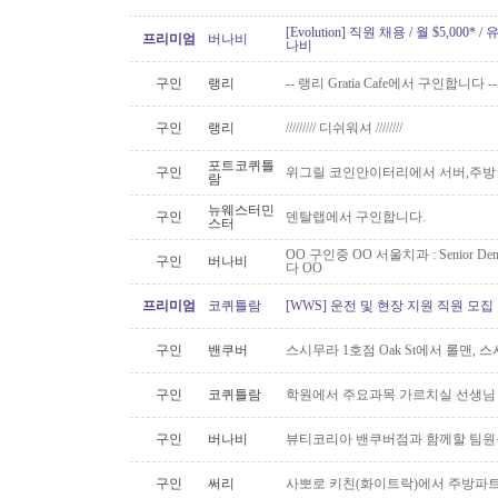
[Evolution] 직원 채용 / 월 $5,00
프리미엄
버나비
나비
구인
랭리
-- 랭리 Gratia Cafe에서 구인합니다 --
구인
랭리
///////// 디쉬워셔 ////////
포트코퀴틀
구인
위그릴 코인안이터리에서 서버,주방
람
뉴웨스터민
구인
덴탈랩에서 구인합니다.
스터
OO 구인중 OO 서울치과 : Senior Den
구인
버나비
다 OO
프리미엄
코퀴틀람
[WWS] 운전 및 현장 지원 직원 모집
구인
밴쿠버
스시무라 1호점 Oak St에서 롤맨, 
구인
코퀴틀람
학원에서 주요과목 가르치실 선생님
구인
버나비
뷰티코리아 밴쿠버점과 함께할 팀원
구인
써리
사뽀로 키친(화이트락)에서 주방파트