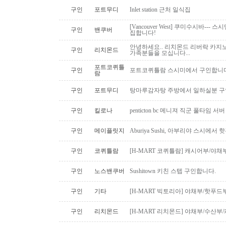
구인
포트무디
Inlet station 근처 일식집
[Vancouver West] 쿠미수시바---
구인
밴쿠버
집합니다!
안녕하세요.. 리치몬드 리버락 카지노
구인
리치몬드
가족분들을 모십니다...
포트코퀴틀
구인
포트코퀴틀람 스시미에서 구인합니다. ( 
람
구인
포트무디
탕마루감자탕 주방에서 일하실분 구인
구인
킬로나
penticton bc 메니져 직군 풀타임 서
구인
메이플릿지
Aburiya Sushi, 아부리야 스시에
구인
코퀴틀람
[H-MART 코퀴틀람] 캐시어부/야
구인
노스밴쿠버
Sushitown 키친 스텝 구인합니다.
구인
기타
[H-MART 빅토리아] 야채부/핫푸
구인
리치몬드
[H-MART 리치몬드] 야채부/수산