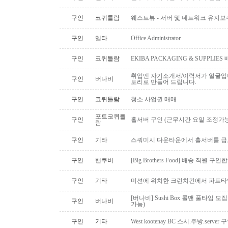
구인
코퀴틀람
웨스트뷰 - 서버 및 네트워크 유지보
구인
델타
Office Administrator
구인
코퀴틀람
EKIBA PACKAGING & SUPPLI
취업엔 자기소개서/이력서가 얼굴입니
구인
버나비
토리로 만들어 드립니다.
구인
코퀴틀람
청소 사업권 매매
포트코퀴틀
구인
홀서버 구인 (근무시간 요일 조정가능
람
구인
기타
스쿼미시 다운타운에서 홀서버를 급
구인
밴쿠버
[Big Brothers Food] 배송 직원 구
구인
기타
미션에 위치한 크런치킨에서 파트타
[버나비] Sushi Box 롤맨 풀타임 모집
구인
버나비
가능)
구인
기타
West kootenay BC 스시.주방.serve