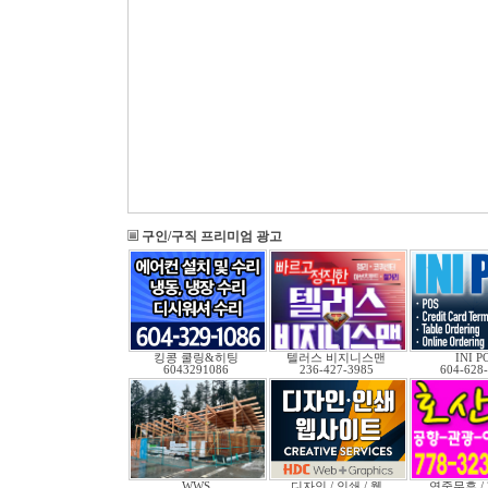
구인/구직 프리미엄 광고
킹콩 쿨링&히팅
텔러스 비지니스맨
INI P
6043291086
236-427-3985
604-628
WWS
디자인 / 인쇄 / 웹
연중무휴 /