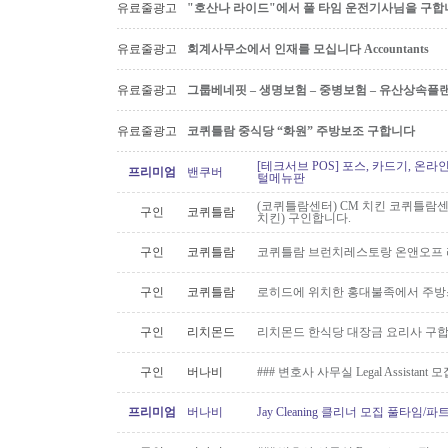
유료줄광고
"호산나 라이드"에서 풀 타임 운전기사님을 구합
유료줄광고
회계사무소에서 인재를 모십니다 Accountants
유료줄광고
그룹베네핏 – 생명보험 – 중병보험 – 유산상속플
유료줄광고
코퀴틀람 중식당 “화원” 주방보조 구합니다
[테크서브 POS] 포스, 카드기, 온라
프리미엄
밴쿠버
털메뉴판
(코퀴틀람센터) CM 치킨 코퀴틀람
구인
코퀴틀람
치킨) 구인합니다.
구인
코퀴틀람
코퀴틀람 브런치레스토랑 온앤오프 
구인
코퀴틀람
로히드에 위치한 홍대불족에서 주방스
구인
리치몬드
리치몬드 한식당 대장금 요리사 구
구인
버나비
### 변호사 사무실 Legal Assistant 
프리미엄
버나비
Jay Cleaning 클리너 모집 풀타임/