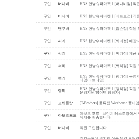
구인
버나비
HNS 한남슈퍼마켓ㅣ[버나비점] 직원
구인
버나비
HNS 한남슈퍼마켓ㅣ[메트로점] 직원
구인
밴쿠버
HNS 한남슈퍼마켓ㅣ[랍슨점] 직원 모
구인
써리
HNS 한남수퍼마켓ㅣ[써리점] 매장 
구인
써리
HNS 한남슈퍼마켓ㅣ[써리점] 제품 
구인
써리
HNS 한남슈퍼마켓ㅣ[써리점] 직원 
HNS 한남슈퍼마켓ㅣ[랭리점] 운영지
구인
랭리
타임/파트타임)
HNS 한남슈퍼마켓ㅣ[랭리점] 직원 
구인
랭리
운영지원/붕어빵 담당자)
구인
코퀴틀람
[T-Brothers] 물류팀 Warehouse 
아보츠 포드 - 브런치 레스토랑에서 주
구인
아보츠포드
워셔를 확충합니다.
구인
버나비
직원 구인합니다
리치몬드에 위치한 식품 무역 도매