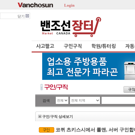
Login
닫기
사고팔고
구인구직
학원/튜터링
자동
검색
구인/구직 상세보기
코퀴 츠키스시에서 롤맨, 서버 구인합