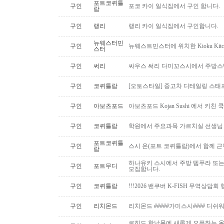
포트코퀴틀
구인
포코 카이 일식집에서 구인 합니다.
람
구인
랭리
랭리 카이 일식집에서 구인합니다.
뉴웨스터민
구인
뉴웨스트민스터에 위치한 Kioku Kitche
스터
구인
써리
싸우스 써리 다미꼬스시에서 주방스
구인
코퀴틀람
[오토스타일] 중고차 디테일링 스태프 
구인
아보츠포드
아보츠포드 Kojan Sushi 에서 키친
구인
코퀴틀람
학원에서 주요과목 가르치실 선생님
포트코퀴틀
구인
스시 온(포트 코퀴틀람)에서 함께 
람
하나유키 스시에서 주방 템푸라 또는 핫
구인
포트무디
모집합니다.
구인
코퀴틀람
!!!2026 밴쿠버 K-FISH 무역상담회
구인
리치몬드
리치몬드 #####가미스시#### 디쉬
로히드 한남몰에 새롭게 오픈하는 올