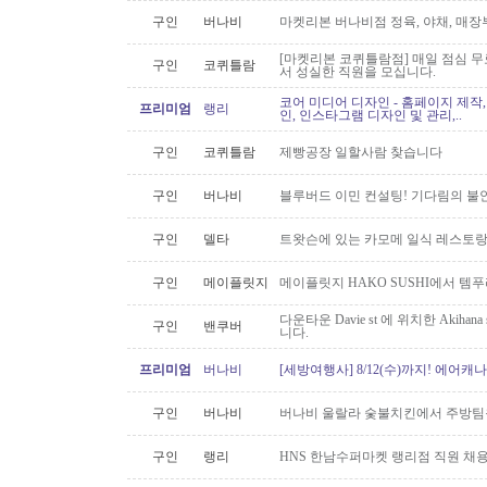
구인
버나비
마켓리본 버나비점 정육, 야채, 매장
[마켓리본 코퀴틀람점] 매일 점심 무료 
구인
코퀴틀람
서 성실한 직원을 모십니다.
코어 미디어 디자인 - 홈페이지 제작,
프리미엄
랭리
인, 인스타그램 디자인 및 관리,..
구인
코퀴틀람
제빵공장 일할사람 찾습니다
구인
버나비
블루버드 이민 컨설팅! 기다림의 불
구인
델타
트왓슨에 있는 카모메 일식 레스토랑
구인
메이플릿지
메이플릿지 HAKO SUSHI에서 템
다운타운 Davie st 에 위치한 Akiha
구인
밴쿠버
니다.
프리미엄
버나비
[세방여행사] 8/12(수)까지! 에어캐나
구인
버나비
버나비 울랄라 숯불치킨에서 주방팀
구인
랭리
HNS 한남수퍼마켓 랭리점 직원 채