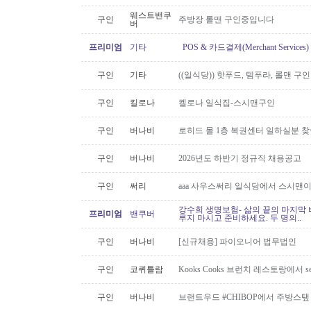
웨스트밴쿠
구인
주방장 롤맨 구인중입니다
버
프리미엄
기타
POS & 카드결제(Merchant Servic
구인
기타
((일식당)) 핫푸드, 템푸라, 롤맨 
구인
킬로나
켈로나 일식집-스시맨구인
구인
버나비
로히드 몰 1층 복권센터 일하실분 
구인
버나비
2026년도 하반기 정규직 채용공고
구인
써리
aaa 사우스써리 일식당에서 스시맨이
강수희 생명보험- 삶의 끝의 마지막 
프리미엄
밴쿠버
루지 마시고 준비하세요. 두 명의..
구인
버나비
[신규채용] 파이오니어 법무법인
구인
코퀴틀람
Kooks Cooks 브런치 레스토랑에서 s
구인
버나비
브랜트우드 #CHIBOP에서 주방스탶