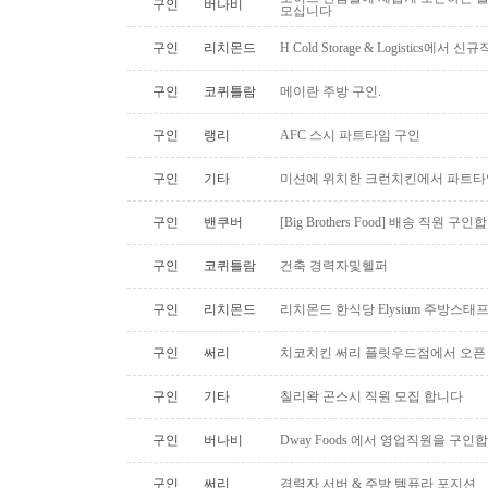
구인
버나비
모십니다
구인
리치몬드
H Cold Storage & Logistics에
구인
코퀴틀람
메이란 주방 구인.
구인
랭리
AFC 스시 파트타임 구인
구인
기타
미션에 위치한 크런치킨에서 파트타
구인
밴쿠버
[Big Brothers Food] 배송 직원 구
구인
코퀴틀람
건축 경력자및헬퍼
구인
리치몬드
리치몬드 한식당 Elysium 주방스태
구인
써리
치코치킨 써리 플릿우드점에서 오픈
구인
기타
칠리왁 곤스시 직원 모집 합니다
구인
버나비
Dway Foods 에서 영업직원을 구인
구인
써리
경력자 서버 & 주방 템퓨라 포지션