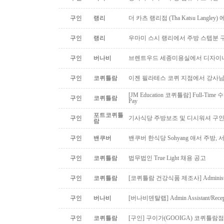
구인
랭리
더 카츠 랭리점 (Tha Katsu Langl
구인
랭리
우마미 스시 랭리에서 주방 스텝분 
구인
버나비
브렌트우드 세종미용실에서 디자이너
구인
코퀴틀람
이젠 필라테스 코퀴 지점에서 강사
[JM Education 코퀴틀람] Full-Time 
구인
코퀴틀람
Pay
포트코퀴틀
구인
기사식당 주방보조 및 디시워셔 구
람
구인
밴쿠버
밴쿠버 한식당 Sohyang 애서 주방,
구인
코퀴틀람
법무법인 True Light 채용 공고
구인
코퀴틀람
[코퀴틀람 건강식품 제조사] Administrato
구인
버나비
[버나비덴탈랩] Admin Assistant/Recept
구인
코퀴틀람
[구인] 구이가(GOOIGA) 코퀴틀람점 핫