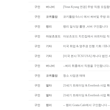
구인
버나비
[Yeun Kyung 연경] 주방 직원 모집합
구인
코퀴틀람
코키틀람 0스시 에서 써버및 주방 
구인
랭리
랭리 일식당 롤맨 ,서버 구인합니다
구인
아보츠포드
아보츠포드 치킨집에서 파트타임 직
구인
기타
미국 취업 & 영주권 진행 기회 / EB
구인
기타
[미국 본사 TCSI USA] 캐나다 법
구인
버나비
--써리 취홍에서 직원을 구인합니다-
구인
코퀴틀람
청소 사업권 매매
구인
델타
21세기 트레이딩 & Everfresh 사
구인
델타
21세기 트레이딩 & Everfresh 사
구인
랭리
-- 랭리 Gratia Cafe에서 구인합니다 --