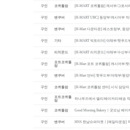
구인
코퀴틀람
[H-MART 코퀴틀람] 캐셔부/그로
구인
밴쿠버
[H-MART UBC] 동양부/캐시어부 
구인
밴쿠버
[H-Mart 다운타운] 레스토랑부, 
구인
기타
[H-MART 빅토리아] 야채부/핫푸
구인
리치몬드
[H-MART 리치몬드] 야채부/수산
포트코퀴틀
구인
[H-Mart 포트 코퀴틀람] 캐시어부
람
구인
밴쿠버
[H-Mart 던바] 핫푸드부/야채부/동
구인
코퀴틀람
[H-Mart 코퀴틀람 센터] 시식 담당
포트코퀴틀
구인
하나푸즈에서 델리/베이커리/배송 
람
구인
코퀴틀람
Good Morning Bakeryㅣ굿모닝
구인
밴쿠버
HNS 한남슈퍼마켓ㅣ[예일타운점] 