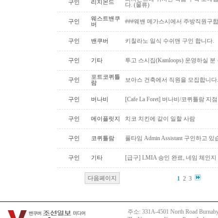
구인
리치몬드
다. (물류)
웨스트밴쿠
구인
###웨밴 메가스시에서 주방직원구합
버
구인
밴쿠버
키칠라노 일식 수쉬맨 구인 합니다.
구인
기타
투고 스시집(Kamloops) 운영하실 
포트코퀴틀
구인
보아스 건축에서 직원을 모집합니다
람
구인
버나비
[Cafe La Foret] 버나비/코퀴틀람 
구인
메이플릿지
치코 치킨에 같이 일할 사람
구인
코퀴틀람
풀타임 Admin Assistant 구인하고 
구인
기타
[급구] LMIA 승인 완료, 네임 체인지 
다음페이지
1
2
3
주소: 331A-4501 North Road Burnaby