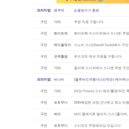
프리미엄
밴쿠버
눈꽃빙수기 총판
구인
기타
주방 직원 구합니다.
구인
화이트락
화이트롹 수시이와에서 수시맨/ 주방
구인
메이플릿지
시노비 스시(Shinobi Sushi)에서 구
구인
코퀴틀람
푸드코트 캐셔 직원을 구합니다.
구인
기타
칠리왁 스시와에서 스시맨 주방 구
프리미엄
버나비
[블루버드여행사] (선착순) 에어캐나다
구인
기타
[버논/Vernon] 스시 쉐프/롤맨/라인 쿡 
구인
포트무디
$$$$복잡한 과정 건너뛰고 최소 비
구인
써리
써리 클레이튼 빌리지 스시 [홀서버,
구인
포트무디
스시모도 주방쉐프님 모십니다