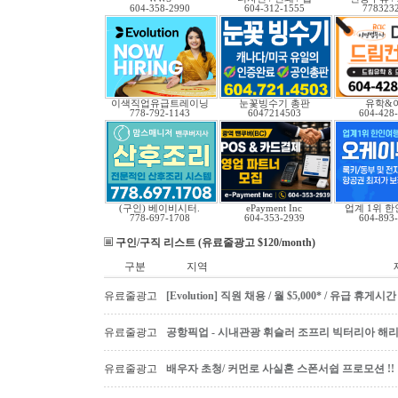
604-358-2990
604-312-1555
778323
이색직업유급트레이닝
눈꽃빙수기 총판
유학&
778-792-1143
6047214503
604-428
(구인) 베이비시터.
ePayment Inc
업계 1위 
778-697-1708
604-353-2939
604-893
구인/구직 리스트 (유료줄광고 $120/month)
구분
지역
유료줄광고
[Evolution] 직원 채용 / 월 $5,000* / 유급 휴
유료줄광고
공항픽업 - 시내관광 휘슬러 조프리 빅터리아 해리슨온
유료줄광고
배우자 초청/ 커먼로 사실혼 스폰서쉽 프로모션 !!