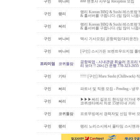
구인
버나비
### 변호사 사무실 Reception 모집
랭리 Korean BBQ & Sushi 레스
구인
랭리
& 홀서버를 구합니다. (팁 많이 나옵
랭리 Korean BBQ & Sushi 레스
구인
써리
& 홀서버를 구합니다. (팁 많이 나옵
구인
버나비
택시 기사모집( 공항픽업/대리운전)
구인
버나비
[구인] 스시가든 브렌트우드지점 롤맨
공항픽업 - 시내관광 휘슬러 조프리 
프리미엄
코퀴틀람
리 보더 !! 24시간 운행 778-323-2655
구인
기타
!!!!! [구인] Maru Sushi (Chilliwack)
구인
써리
파트너 및 직원 모집 - Pending - 냉무
▶▶▶써리 길포드 한식당 이가네 주
구인
써리
코퀴센타에서 차로 15분이내 거리
구인
코퀴틀람
프로무빙에서 경력자및 신입 무버 
구인
랭리
랭리 노리스시에서 풀타임 스시맨과