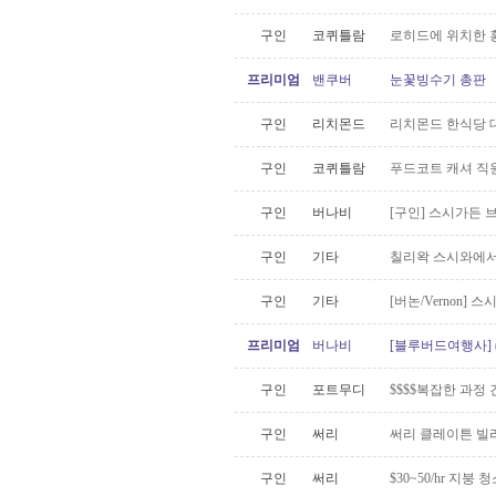
구인
코퀴틀람
로히드에 위치한 
프리미엄
밴쿠버
눈꽃빙수기 총판
구인
리치몬드
리치몬드 한식당 
구인
코퀴틀람
푸드코트 캐셔 직
구인
버나비
[구인] 스시가든 
구인
기타
칠리왁 스시와에서
구인
기타
[버논/Vernon] 스
프리미엄
버나비
[블루버드여행사] 
구인
포트무디
$$$$복잡한 과정
구인
써리
써리 클레이튼 빌리
구인
써리
$30~50/hr 지붕 청