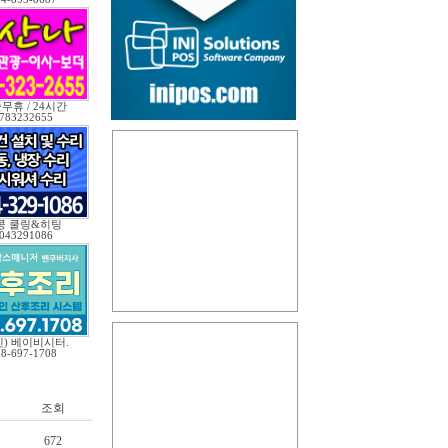
무휴 / 24시간
783232655
콩 쿨링&히팅
043291086
인) 베이비시터.
78-697-1708
조회
672