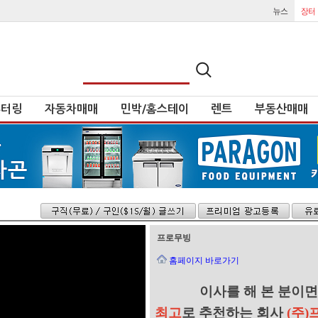
튜터링
자동차매매
민박/홈스테이
렌트
부동산매매
프로무빙
홈페이지 바로가기
이사를 해 본 분이면
최고
로
추천하는 회사
(주