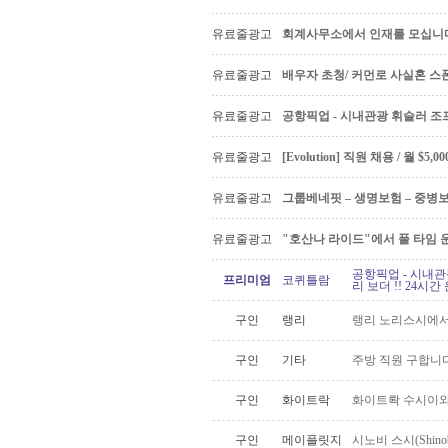
유료줄광고
회계사무소에서 인재를 모십니다 Ac
유료줄광고
배우자 초청/ 커먼로 사실혼 스폰
유료줄광고
공항픽업 - 시내관광 휘슬러 조프
유료줄광고
[Evolution] 직원 채용 / 월 $
유료줄광고
그룹베네핏 – 생명보험 – 중병
유료줄광고
"호산나 라이드"에서 풀 타임 
공항픽업 - 시내관
프리미엄
코퀴틀람
리 보더 !! 24시간 운
구인
랭리
랭리 노리스시에서
구인
기타
주방 직원 구합니다
구인
화이트락
화이트롹 수시이와
구인
메이플릿지
시노비 스시(Shino