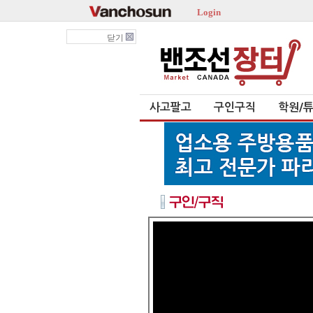
Login
닫기
사고팔고
구인구직
학원/