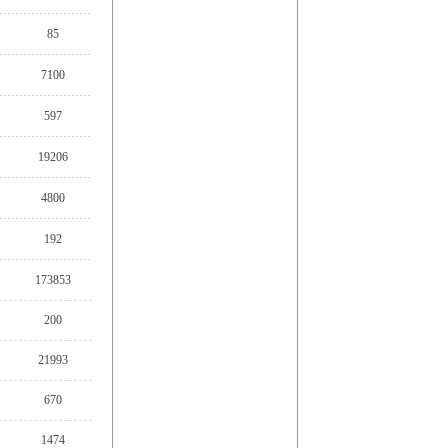
85
7100
597
19206
4800
192
173853
200
21993
670
1474