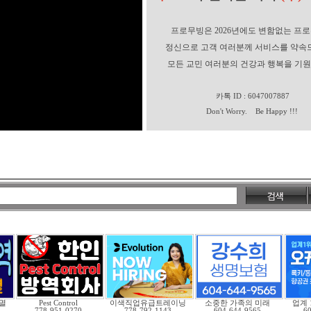
프로무빙은 2026년에도 변함없는 프
정신으로 고객 여러분께 서비스를 약속
모든 교민 여러분의 건강과 행복을 기원
카톡 ID : 6047007887
Don't Worry. Be Happy !!!
멸
Pest Control
이색직업유급트레이닝
소중한 가족의 미래
업계
778-951-0270
778-792-1143
604-644-9565
6