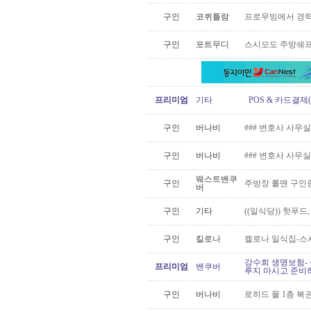
구인
코퀴틀람
프로무빙에서 경력
구인
포트무디
스시모도 주방쉐
프리미엄
기타
POS & 카드결제(Me
구인
버나비
### 변호사 사무실 Le
구인
버나비
### 변호사 사무실 R
웨스트밴쿠
구인
주방장 롤맨 구인
버
구인
기타
((일식당)) 핫푸드
구인
킬로나
켈로나 일식집-스
강수희 생명보험- 
프리미엄
밴쿠버
루지 마시고 준비하
구인
버나비
로히드 몰 1층 