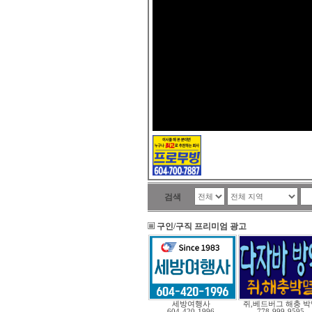
검색
구인/구직 프리미엄 광고
세방여행사
쥐,베드버그 해충 박
604-420-1996
778-999-9595