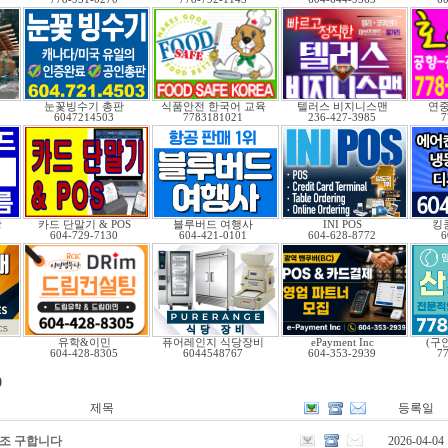
눈꽃빙수기 총판
식품안전 한국어 교육
텔러스 비지니스맨
연중
6047214503
7783181021
236-427-3985
7
광
카드 단말기 & POS
블루버드 여행사
INI POS
킹
604-729-7130
604-421-0101
604-628-8772
6
유학&이민
퓨어레인지 식당장비
ePayment Inc
(구
604-428-8305
6044548767
604-353-2939
7
)
제목
등록일
보조 구합니다
2026-04-04