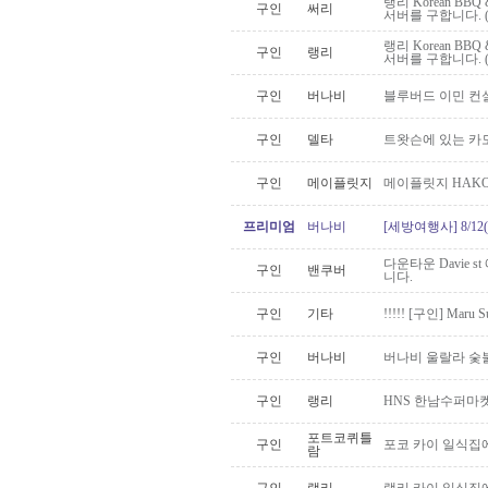
랭리 Korean BB
구인
써리
서버를 구합니다. 
랭리 Korean BB
구인
랭리
서버를 구합니다. 
구인
버나비
블루버드 이민 컨
구인
델타
트왓슨에 있는 카
구인
메이플릿지
메이플릿지 HAKO
프리미엄
버나비
[세방여행사] 8/1
다운타운 Davie s
구인
밴쿠버
니다.
구인
기타
!!!!! [구인] Maru S
구인
버나비
버나비 울랄라 숯
구인
랭리
HNS 한남수퍼마켓
포트코퀴틀
구인
포코 카이 일식집에
람