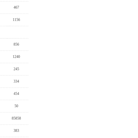
467
1156
856
1240
245
334
454
50
85858
383