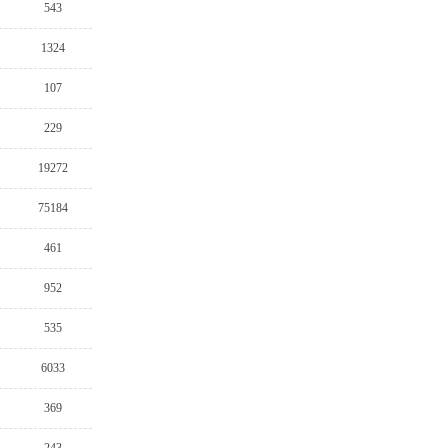
543
1324
107
229
19272
75184
461
952
535
6033
369