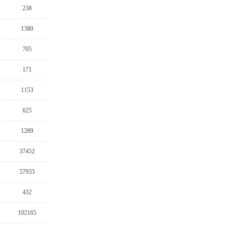
238
1380
705
171
1153
625
1289
37452
57933
432
102165