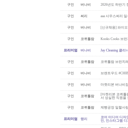
구인
버나비
2026년도 하반기
구인
써리
aaa 사우스써리 
구인
버나비
[신규채용] 파이
구인
코퀴틀람
Kooks Cooks 
프리미엄
버나비
Jay Cleaning
구인
코퀴틀람
코퀴틀람 브런치레
구인
버나비
브랜트우드 #CHI
구인
버나비
마켓리본 버나비점 
[마켓리본 코퀴틀람점
구인
코퀴틀람
서 성실한 직원을 
구인
코퀴틀람
제빵공장 일할사람
코어 미디어 디자인
프리미엄
랭리
인, 인스타그램 디자