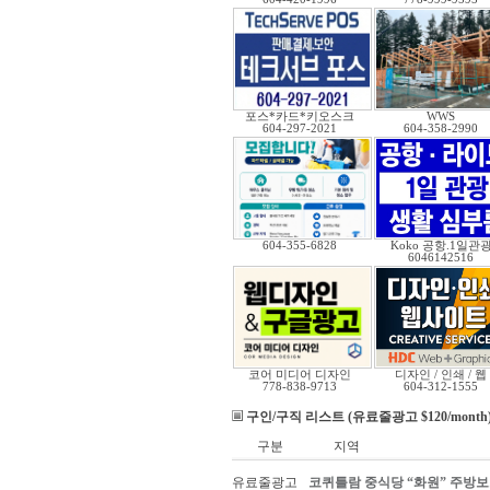
포스*카드*키오스크
WWS
604-297-2021
604-358-2990
604-355-6828
Koko 공항.1일관
6046142516
코어 미디어 디자인
디자인 / 인쇄 / 웹
778-838-9713
604-312-1555
구인/구직 리스트 (유료줄광고 $120/month
구분
지역
유료줄광고
코퀴틀람 중식당 “화원” 주방