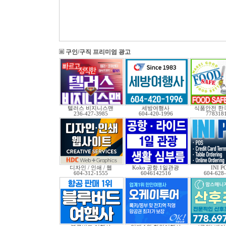
구인/구직 프리미엄 광고
텔러스 비지니스맨
세방여행사
식품안전 한
236-427-3985
604-420-1996
778318
디자인 / 인쇄 / 웹
Koko 공항.1일관광
INI P
604-312-1555
6046142516
604-628