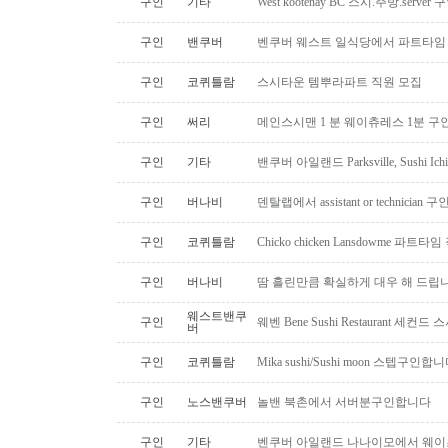
구인
기타
West kootenay BC 스시.주방.serve
구인
밴쿠버
벤쿠버 웨스트 일식당에서 파트타임 스시맨
구인
코퀴틀람
스시타운 템뿌라파트 직원 모집
구인
써리
메인스시맨 1 분 웨이츄레스 1분 
구인
기타
밴쿠버 아일랜드 Parksville, Sushi 
구인
버나비
덴탈랩에서 assistant or technician
구인
코퀴틀람
Chicko chicken Lansdowme 파
구인
버나비
땀 흘린만큼 확실하게 대우 해 드립니
웨스트밴쿠
구인
웨벤 Bene Sushi Restaurant 세컨
버
구인
코퀴틀람
Mika sushi/Sushi moon 스텝구인합니
구인
노스밴쿠버
놀밴 북촌에서 서버분구인합니다
구인
기타
벤쿠버 아일랜드 나나이모에서 웨이