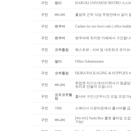
구인
랭리
HARUKI JAPANESE BISTRO 
구인
버나비
홀덤역 근처 식당 주방안에서 같이 
구인
밴쿠버
Cashier for rice bowl cafe ( office build
구인
밴쿠버
밴쿠버에 위치한 카페에서 구인합니
구인
코퀴틀람
웨스트뷰 - 서버 및 네트워크 유지보
구인
델타
Office Administrator
구인
코퀴틀람
EKIBA PACKAGING & SUPPLI
취업엔 자기소개서/이력서가 얼굴입니
구인
버나비
토리로 만들어 드립니다.
포트코퀴틀
구인
홀서버 구인 (근무시간 요일 조정가능
람
구인
기타
스쿼미시 다운타운에서 홀서버를 급
[버나비] Sushi Box 롤맨 풀타임 모집
구인
버나비
가능)