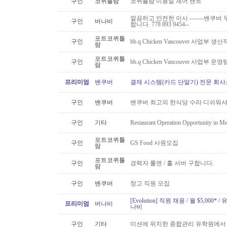
구인
코퀴틀람
코퀴틀람 미용실 체어 랜트
깔끔하고 안전한 이사 -------밴쿠버 무
구인
버나비
합니다. 778 893 9454--
포트코퀴틀
구인
bb.q Chicken Vancouver 사업부
람
포트코퀴틀
구인
bb.q Chicken Vancouver 사업부
람
프리미엄
밴쿠버
결재 시스템(카드 단말기) 전문 회사
구인
밴쿠버
밴쿠버 최고의 한식당 수라 디쉬워셔
구인
기타
Restaurant Operation Opportunity in M
포트코퀴틀
구인
GS Food 사원모집
람
포트코퀴틀
구인
경력자 롤맨 / 홀 서버 구합니다.
람
구인
밴쿠버
창고 직원 모집
[Evolution] 직원 채용 / 월 $5,00
프리미엄
버나비
나비
구인
기타
미션에 위치한 종합관리 유학원에서