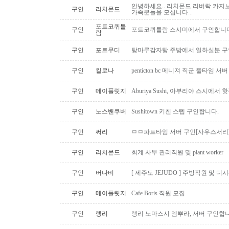
안녕하세요.. 리치몬드 리버락 카지노
구인
리치몬드
가족분들을 모십니다...
포트코퀴틀
구인
포트코퀴틀람 스시미에서 구인합니다. ( 
람
구인
포트무디
탕마루감자탕 주방에서 일하실분 구인
구인
킬로나
penticton bc 메니져 직군 풀타임 서
구인
메이플릿지
Aburiya Sushi, 아부리야 스시에
구인
노스밴쿠버
Sushitown 키친 스텝 구인합니다.
구인
써리
ㅁㅁ파트타임 서버 구인[사우스서리
구인
리치몬드
회계 사무 관리직원 및 plant worker
구인
버나비
[ 제주도 JEJUDO ] 주방직원 및 
구인
메이플릿지
Cafe Boris 직원 모집
구인
랭리
랭리 노마스시 뎀뿌라, 서버 구인합니