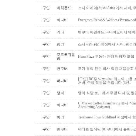
구인
리치몬드
스시 아리아(Sushi Aria) 에서 서버
구인
버나비
Evergreen Rehab& Wellness B
구인
기타
벤쿠버 아일랜드 나나이모에서 웨이
구인
랭리
스시무라 랭리지점에서 서버, 템푸라,
포트코퀴틀
구인
Hana Plaza 부동산 관리 담당자 모집
람
구인
밴쿠버
조기 유학 전문 회사 직원 채용공고
[구인] BC주 빅토리아 최고의 고용 
구인
버나비
서버, 주방 직원을 구합니다 (3년..
구인
랭리
랭리 식당 로드러너 주말 디셔 및 평
C Market Coffee Franchising 본사 직원 채
구인
버나비
Accounting Assistant)
구인
써리
Treehouse Toys Guildford 지점에
구인
밴쿠버
텐타츠 일식당 (밴쿠버)에서 롤맨 / 