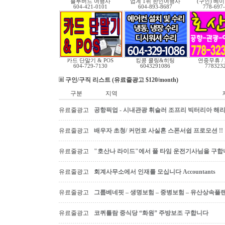
블루버드 여행사
업계 1위 한인여행사
(구인) 베
604-421-0101
604-893-8687
778-697
카드 단말기 & POS
킹콩 쿨링&히팅
연중무휴 /
604-729-7130
6043291086
778323
구인/구직 리스트 (유료줄광고 $120/month)
구분
지역
유료줄광고
공항픽업 - 시내관광 휘슬러 조프리 빅터리아 해리슨온
유료줄광고
배우자 초청/ 커먼로 사실혼 스폰서쉽 프로모션 !!
유료줄광고
"호산나 라이드"에서 풀 타임 운전기사님을 구합
유료줄광고
회계사무소에서 인재를 모십니다 Accountants
유료줄광고
그룹베네핏 – 생명보험 – 중병보험 – 유산상속플
유료줄광고
코퀴틀람 중식당 “화원” 주방보조 구합니다