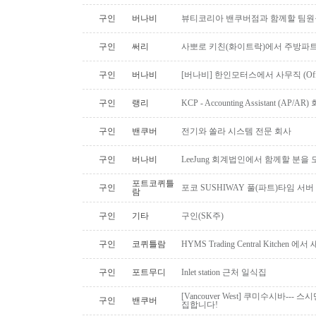
구인
버나비
뷰티코리아 밴쿠버점과 함께할 팀원
구인
써리
사뽀로 키친(화이트락)에서 주방파트
구인
버나비
[버나비] 한인모터스에서 사무직 (Off
구인
랭리
KCP - Accounting Assistant (A
구인
밴쿠버
전기와 쏠라 시스템 전문 회사
구인
버나비
LeeJung 회계법인에서 함께할 분을
포트코퀴틀
구인
포코 SUSHIWAY 풀(파트)타임 서버
람
구인
기타
구인(SK주)
구인
코퀴틀람
HYMS Trading Central Kitch
구인
포트무디
Inlet station 근처 일식집
[Vancouver West] 쿠미수시바---
구인
밴쿠버
집합니다!