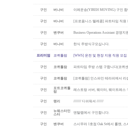
구인
버나비
이레운송(YIREH MOVING) 구인 
구인
버나비
[프로옴니스 텔레콤] 파트타임 직원
구인
밴쿠버
Business Operations Assista
구인
버나비
한식 주방식구모십니다.
프리미엄
코퀴틀람
[WWS] 운전 및 현장 지원 직원 모집
구인
코퀴틀람
파트타임 주방 스텝 구합니다(코퀴센
구인
코퀴틀람
[코퀴틀람] 인스파인 테라피에서 리
포트코퀴틀
구인
레스토랑 서버, 웨이터, 웨이트레스
람
구인
랭리
///////// 디쉬워셔 ////////
뉴웨스터민
구인
덴탈랩에서 구인합니다.
스터
구인
밴쿠버
스시무라 1호점 Oak St에서 롤맨, 