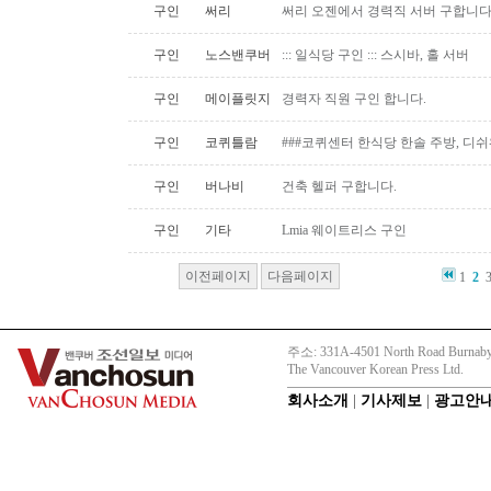
구인
써리
써리 오젠에서 경력직 서버 구합니
구인
노스밴쿠버
::: 일식당 구인 ::: 스시바, 홀 서버
구인
메이플릿지
경력자 직원 구인 합니다.
구인
코퀴틀람
###코퀴센터 한식당 한솔 주방, 디쉬
구인
버나비
건축 헬퍼 구합니다.
구인
기타
Lmia 웨이트리스 구인
이전페이지
다음페이지
1
2
주소: 331A-4501 North Road Burnaby
The Vancouver Korean Press Ltd.
회사소개
|
기사제보
|
광고안