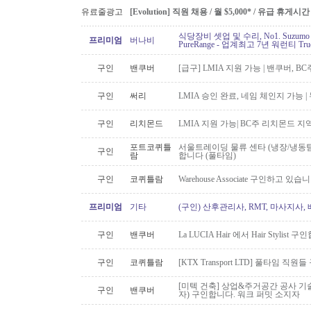
유료줄광고
[Evolution] 직원 채용 / 월 $5,000* / 유급 휴
식당장비 셋업 및 수리, No1. Suzu
프리미엄
버나비
PureRange - 업계최고 7년 워런티 Tr
구인
밴쿠버
[급구] LMIA 지원 가능 | 밴쿠버, 
구인
써리
LMIA 승인 완료, 네임 체인지 가능 |
구인
리치몬드
LMIA 지원 가능| BC주 리치몬드 
포트코퀴틀
서울트레이딩 물류 센타 (냉장/냉동팀
구인
람
합니다 (풀타임)
구인
코퀴틀람
Warehouse Associate 구인하고 있습
프리미엄
기타
(구인) 산후관리사, RMT, 마사지사
구인
밴쿠버
La LUCIA Hair 에서 Hair Stylist 
구인
코퀴틀람
[KTX Transport LTD] 풀타임 
[미텍 건축] 상업&주거공간 공사 기
구인
밴쿠버
자) 구인합니다. 워크 퍼밋 소지자