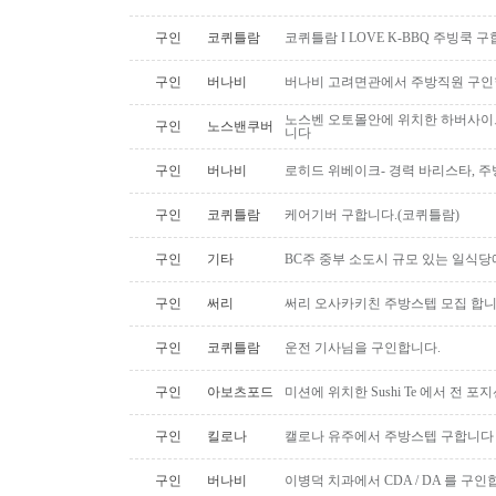
구인
코퀴틀람
코퀴틀람 I LOVE K-BBQ 주빙쿡 
구인
버나비
버나비 고려면관에서 주방직원 구인
노스벤 오토몰안에 위치한 하버사이
구인
노스밴쿠버
니다
구인
버나비
로히드 위베이크- 경력 바리스타, 
구인
코퀴틀람
케어기버 구합니다.(코퀴틀람)
구인
기타
BC주 중부 소도시 규모 있는 일식
구인
써리
써리 오사카키친 주방스텝 모집 합
구인
코퀴틀람
운전 기사님을 구인합니다.
구인
아보츠포드
미션에 위치한 Sushi Te 에서 전 
구인
킬로나
캘로나 유주에서 주방스텝 구합니다
구인
버나비
이병덕 치과에서 CDA / DA 를 구