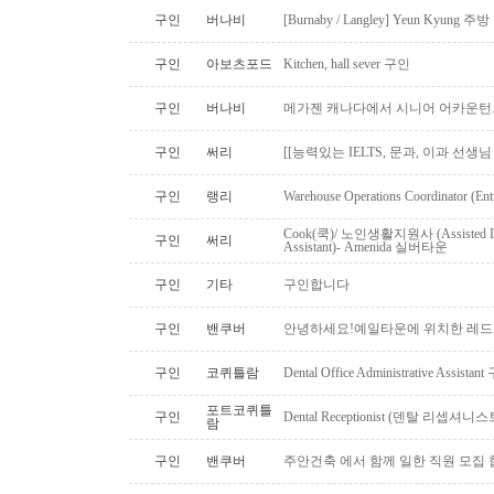
구인
버나비
[Burnaby / Langley] Yeun Kyun
구인
아보츠포드
Kitchen, hall sever 구인
구인
버나비
메가젠 캐나다에서 시니어 어카운턴
구인
써리
[[능력있는 IELTS, 문과, 이과 선생
구인
랭리
Warehouse Operations Coordinator (Ent
Cook(쿡)/ 노인생활지원사 (Assisted Li
구인
써리
Assistant)- Amenida 실버타운
구인
기타
구인합니다
구인
밴쿠버
안녕하세요!예일타운에 위치한 레드
구인
코퀴틀람
Dental Office Administrative Assis
포트코퀴틀
구인
Dental Receptionist (덴탈 리셉
람
구인
밴쿠버
주안건축 에서 함께 일한 직원 모집 