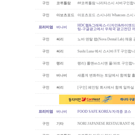
구인
코퀴틀람
##코퀴틀람 나리타스시 서버구인합
구인
아보츠포드
아포츠포드 스시나라 Whatcom 스시
HDC웹&그래픽스-디자인&하이엔드 
프리미엄
버나비
팅-구글광고에서 우체국 광고전단 
구인
써리
노바 덴탈 랩(Nova Dental Lab) 채용 공
구인
써리
Sushi Luna 에서 스시바 F/T 구인합
구인
랭리
랭리) 롤맨or스시맨 풀/파트 구인합니
구인
버나비
새롭게 변화하는 토담에서 함께할 홀
구인
써리
[구인] 페인팅 회사에서 함께 일하실
프리미엄
버나비
FOOD SAFE KOREA/자격증 코스
구인
기타
NORI JAPANESE RESTAURAN