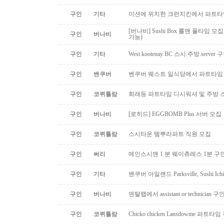
구인
기타
미션에 위치한 크런치킨에서 파트타
[버나비] Sushi Box 롤맨 풀타임 모집
구인
버나비
가능)
구인
기타
West kootenay BC 스시.주방.serve
구인
밴쿠버
벤쿠버 웨스트 일식당에서 파트타임 스시맨
구인
코퀴틀람
희래등 파트타임 디시워셔 및 주방 
구인
버나비
[로히드] EGGBOMB Plus 서버 모집
구인
코퀴틀람
스시타운 템뿌라파트 직원 모집
구인
써리
메인스시맨 1 분 웨이츄레스 1분 
구인
기타
밴쿠버 아일랜드 Parksville, Sushi 
구인
버나비
덴탈랩에서 assistant or technician
구인
코퀴틀람
Chicko chicken Lansdowme 파