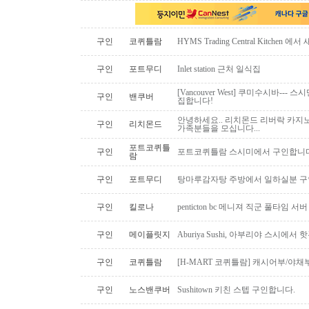
구인
코퀴틀람
HYMS Trading Central Kitch
구인
포트무디
Inlet station 근처 일식집
[Vancouver West] 쿠미수시바---
구인
밴쿠버
집합니다!
안녕하세요.. 리치몬드 리버락 카지노
구인
리치몬드
가족분들을 모십니다...
포트코퀴틀
구인
포트코퀴틀람 스시미에서 구인합니다. ( 
람
구인
포트무디
탕마루감자탕 주방에서 일하실분 구인
구인
킬로나
penticton bc 메니져 직군 풀타임 서
구인
메이플릿지
Aburiya Sushi, 아부리야 스시에
구인
코퀴틀람
[H-MART 코퀴틀람] 캐시어부/야
구인
노스밴쿠버
Sushitown 키친 스텝 구인합니다.