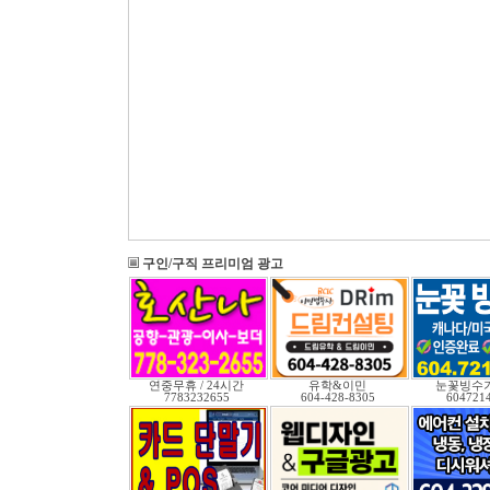
구인/구직 프리미엄 광고
연중무휴 / 24시간
유학&이민
눈꽃빙수기
7783232655
604-428-8305
604721