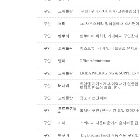
구인
코퀴틀람
[구인] 구이가(GUIGA) 코퀴틀람점 핫푸
구인
써리
aaa 사우스써리 일식당에서 스시맨이
구인
밴쿠버
밴쿠버에 위치한 카페에서 구인합니
구인
코퀴틀람
웨스트뷰 - 서버 및 네트워크 유지보
구인
델타
Office Administrator
구인
코퀴틀람
EKIBA PACKAGING & SUPPLI
취업엔 자기소개서/이력서가 얼굴입니
구인
버나비
토리로 만들어 드립니다.
구인
코퀴틀람
청소 사업권 매매
포트코퀴틀
구인
홀서버 구인 (근무시간 요일 조정가능
람
구인
기타
스쿼미시 다운타운에서 홀서버를 급
구인
밴쿠버
[Big Brothers Food] 배송 직원 구