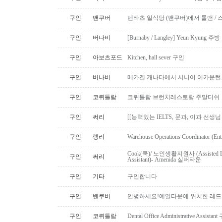
구인
밴쿠버
텐타츠 일식당 (밴쿠버)에서 롤맨 / 
구인
버나비
[Burnaby / Langley] Yeun Kyun
구인
아보츠포드
Kitchen, hall sever 구인
구인
버나비
메가젠 캐나다에서 시니어 어카운턴
구인
코퀴틀람
코퀴틀람 브런치레스토랑 주말디쉬
구인
써리
[[능력있는 IELTS, 문과, 이과 선생
구인
랭리
Warehouse Operations Coordinator (Ent
Cook(쿡)/ 노인생활지원사 (Assisted Li
구인
써리
Assistant)- Amenida 실버타운
구인
기타
구인합니다
구인
밴쿠버
안녕하세요!예일타운에 위치한 레드
구인
코퀴틀람
Dental Office Administrative Assis