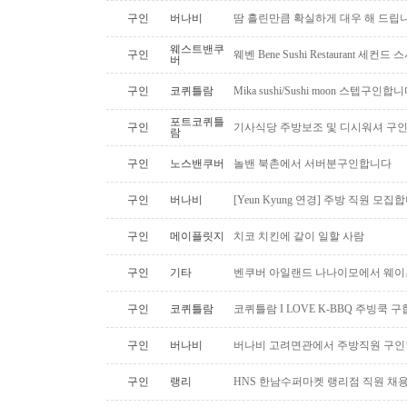
구인
버나비
땀 흘린만큼 확실하게 대우 해 드립니
웨스트밴쿠
구인
웨벤 Bene Sushi Restaurant 세컨
버
구인
코퀴틀람
Mika sushi/Sushi moon 스텝구인합니
포트코퀴틀
구인
기사식당 주방보조 및 디시워셔 구
람
구인
노스밴쿠버
놀밴 북촌에서 서버분구인합니다
구인
버나비
[Yeun Kyung 연경] 주방 직원 모집
구인
메이플릿지
치코 치킨에 같이 일할 사람
구인
기타
벤쿠버 아일랜드 나나이모에서 웨이
구인
코퀴틀람
코퀴틀람 I LOVE K-BBQ 주빙쿡 
구인
버나비
버나비 고려면관에서 주방직원 구인
구인
랭리
HNS 한남수퍼마켓 랭리점 직원 채