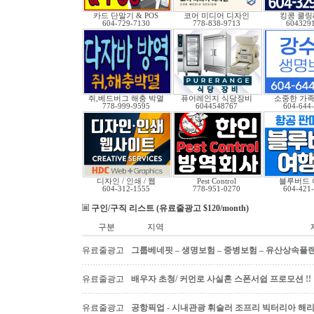
카드 단말기 & POS
코어 미디어 디자인
킹콩 쿨링
604-729-7130
778-838-9713
604329
쥐,베드버그 해충 박멸
퓨어레인지 식당장비
소중한 가족
778-999-9595
6044548767
604-644
디자인 / 인쇄 / 웹
Pest Control
블루버드 
604-312-1555
778-951-0270
604-421
구인/구직 리스트 (유료줄광고 $120/month)
구분
지역
유료줄광고
그룹베네핏 – 생명보험 – 중병보험 – 유산상속플
유료줄광고
배우자 초청/ 커먼로 사실혼 스폰서쉽 프로모션 !!
유료줄광고
공항픽업 - 시내관광 휘슬러 조프리 빅터리아 해리슨온