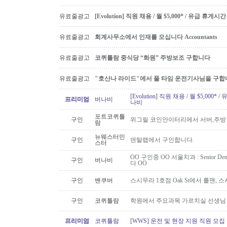
유료줄광고
[Evolution] 직원 채용 / 월 $5,000* / 유급 휴
유료줄광고
회계사무소에서 인재를 모십니다 Accountants
유료줄광고
코퀴틀람 중식당 “화원” 주방보조 구합니다
유료줄광고
"호산나 라이드"에서 풀 타임 운전기사님을 구합
[Evolution] 직원 채용 / 월 $5,00
프리미엄
버나비
나비
포트코퀴틀
구인
위그릴 코인안이터리에서 서버,주방
람
뉴웨스터민
구인
덴탈랩에서 구인합니다.
스터
OO 구인중 OO 서울치과 : Senior Den
구인
버나비
다 OO
구인
밴쿠버
스시무라 1호점 Oak St에서 롤맨, 
구인
코퀴틀람
학원에서 주요과목 가르치실 선생님
프리미엄
코퀴틀람
[WWS] 운전 및 현장 지원 직원 모집