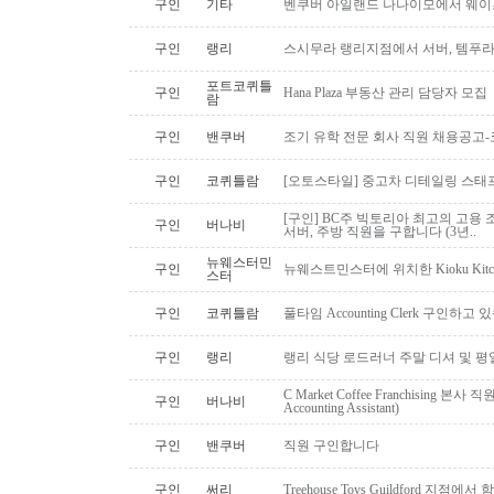
구인
기타
벤쿠버 아일랜드 나나이모에서 웨이
구인
랭리
스시무라 랭리지점에서 서버, 템푸라,
포트코퀴틀
구인
Hana Plaza 부동산 관리 담당자 모집
람
구인
밴쿠버
조기 유학 전문 회사 직원 채용공고
구인
코퀴틀람
[오토스타일] 중고차 디테일링 스태프 
[구인] BC주 빅토리아 최고의 고용 
구인
버나비
서버, 주방 직원을 구합니다 (3년..
뉴웨스터민
구인
뉴웨스트민스터에 위치한 Kioku Kitche
스터
구인
코퀴틀람
풀타임 Accounting Clerk 구인하고
구인
랭리
랭리 식당 로드러너 주말 디셔 및 평
C Market Coffee Franchising 본사 직원 채
구인
버나비
Accounting Assistant)
구인
밴쿠버
직원 구인합니다
구인
써리
Treehouse Toys Guildford 지점에