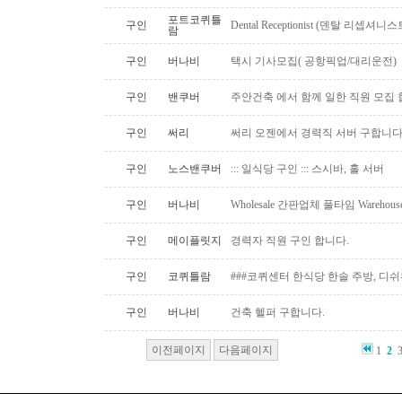
포트코퀴틀
구인
Dental Receptionist (덴탈 리셉
람
구인
버나비
택시 기사모집( 공항픽업/대리운전)
구인
밴쿠버
주안건축 에서 함께 일한 직원 모집 
구인
써리
써리 오젠에서 경력직 서버 구합니
구인
노스밴쿠버
::: 일식당 구인 ::: 스시바, 홀 서버
구인
버나비
Wholesale 간판업체 풀타임 Warehous
구인
메이플릿지
경력자 직원 구인 합니다.
구인
코퀴틀람
###코퀴센터 한식당 한솔 주방, 디쉬
구인
버나비
건축 헬퍼 구합니다.
이전페이지
다음페이지
1
2