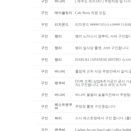
구인
버나비
[ 제주도 JEJUDO ] 주방직원 및 
구인
메이플릿지
Cafe Boris 직원 모집
구인
리치몬드
리치몬드 #####가미스시#### 디쉬
구인
랭리
랭리 노마스시 뎀뿌라, 서버 구인합니
구인
랭리
랭리 일식당 롤맨 ,서버 구인합니다
구인
랭리
HARUKI JAPANESE BISTRO 
구인
버나비
홀덤역 근처 식당 주방안에서 같이 
[미텍 건축] 상업&주거공간 공사 기
구인
밴쿠버
자) 구인합니다. 워크 퍼밋 소지자
구인
버나비
버나비 울랄라 숯불치킨에서 주방팀
웨스트밴쿠
구인
주방장 롤맨 구인중입니다
버
구인
써리
스시 레스토랑에서 구인 합니다. (롤맨
구인
밴쿠버
Cashier for rice bowl cafe ( office build