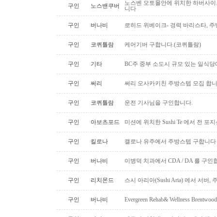
노스벤 오토몰안에 위치한 하버사이
구인
노스밴쿠버
니다
구인
버나비
로히드 위베이크- 경력 바리스타, 
구인
코퀴틀람
케어기버 구합니다.(코퀴틀람)
구인
기타
BC주 중부 소도시 규모 있는 일식
구인
써리
써리 오사카키친 주방스텝 모집 합
구인
코퀴틀람
운전 기사님을 구인합니다.
구인
아보츠포드
미션에 위치한 Sushi Te 에서 전 
구인
킬로나
캘로나 유주에서 주방스텝 구합니다
구인
버나비
이병덕 치과에서 CDA / DA 를 구
구인
리치몬드
스시 아리아(Sushi Aria) 에서 서버
구인
버나비
Evergreen Rehab& Wellness B