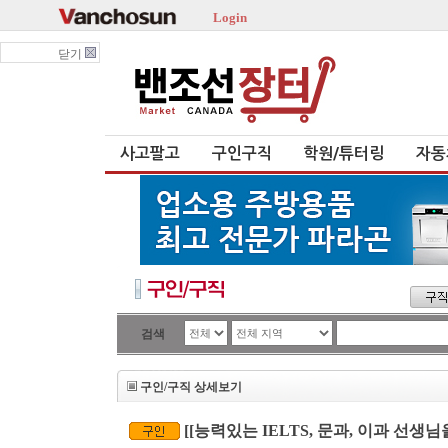
Login
닫기
사고팔고
구인구직
학원/튜터링
자동
검색
구인/구직 상세보기
[[능력있는 IELTS, 문과, 이과 선생님