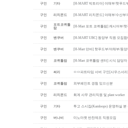
구인
기타
[H-MART 빅토리아] 야채부/핫푸
구인
리치몬드
[H-MART 리치몬드] 야채부/수산
포트코퀴틀
구인
[H-Mart 포트 코퀴틀람] 캐시어부
람
구인
밴쿠버
[H-MART UBC] 동양부 직원 모집합
구인
밴쿠버
[H-Mart 던바] 핫푸드부/야채부/동
구인
코퀴틀람
[H-Mart 코퀴틀람 센터] 시식 담당
구인
써리
ㅁㅁ파트타임 서버 구인[사우스서리
구인
코퀴틀람
외부페인트 경험 있으신분
구인
리치몬드
회계 사무 관리직원 및 plant worker
구인
기타
투고 스시집(Kamloops) 운영하실 
구인
버나비
미노마켓 반찬제조 직원모집