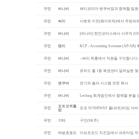
구인
버나비
뷰티코리아 밴쿠버점과 함께할 팀원
구인
써리
사뽀로 키친(화이트락)에서 주방파트
구인
버나비
[버나비] 한인모터스에서 사무직 (Off
구인
랭리
KCP - Accounting Assistant (A
구인
버나비
--써리 취홍에서 직원을 구인합니다-
구인
버나비
로히드 몰 1층 복권센터 일하실분 
구인
밴쿠버
전기와 쏠라 시스템 전문 회사
구인
버나비
LeeJung 회계법인에서 함께할 분을
포트코퀴틀
구인
포코 SUSHIWAY 풀(파트)타임 서버
람
구인
기타
구인(SK주)
구인
아보츠포드
아보츠포드 치킨집에서 파트타임 직