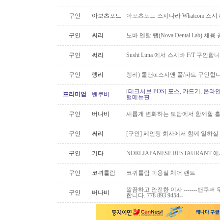
구인
아보츠포드
아포츠포드 스시나라 Whatcom 스시
구인
써리
노바 덴탈 랩(Nova Dental Lab) 채용 공
구인
써리
Sushi Luna 에서 스시바 F/T 구인합
구인
랭리
랭리) 롤맨or스시맨 풀/파트 구인합니
[테크서브 POS] 포스, 카드기, 온라
프리미엄
밴쿠버
털메뉴판
구인
버나비
새롭게 변화하는 토담에서 함께할 홀
구인
써리
[구인] 페인팅 회사에서 함께 일하실
구인
기타
NORI JAPANESE RESTAURAN
구인
코퀴틀람
코퀴틀람 미용실 체어 랜트
깔끔하고 안전한 이사 -------밴쿠버 무
구인
버나비
합니다. 778 893 9454--