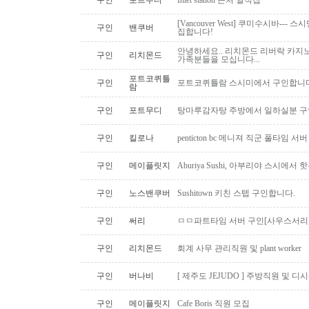
구인
포트무디
Inlet station 근처 일식집
[Vancouver West] 쿠미수시바---
구인
밴쿠버
집합니다!
안녕하세요.. 리치몬드 리버락 카지노
구인
리치몬드
가족분들을 모십니다...
포트코퀴틀
구인
포트코퀴틀람 스시미에서 구인합니다. ( 
람
구인
포트무디
탕마루감자탕 주방에서 일하실분 구인
구인
킬로나
penticton bc 메니져 직군 풀타임 서
구인
메이플릿지
Aburiya Sushi, 아부리야 스시에
구인
노스밴쿠버
Sushitown 키친 스텝 구인합니다.
구인
써리
ㅁㅁ파트타임 서버 구인[사우스서리
구인
리치몬드
회계 사무 관리직원 및 plant worker
구인
버나비
[ 제주도 JEJUDO ] 주방직원 및 
구인
메이플릿지
Cafe Boris 직원 모집