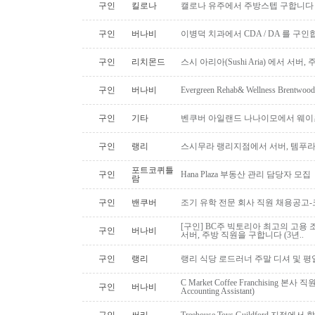
구인
킬로나
캘로나 유주에서 주방스텝 구합니다
구인
버나비
이병덕 치과에서 CDA / DA 를 구
구인
리치몬드
스시 아리아(Sushi Aria) 에서 서버
구인
버나비
Evergreen Rehab& Wellness B
구인
기타
벤쿠버 아일랜드 나나이모에서 웨이
구인
랭리
스시무라 랭리지점에서 서버, 템푸라,
포트코퀴틀
구인
Hana Plaza 부동산 관리 담당자 모집
람
구인
밴쿠버
조기 유학 전문 회사 직원 채용공고
[구인] BC주 빅토리아 최고의 고용 
구인
버나비
서버, 주방 직원을 구합니다 (3년..
구인
랭리
랭리 식당 로드러너 주말 디셔 및 평
C Market Coffee Franchising 본사 직원 채
구인
버나비
Accounting Assistant)