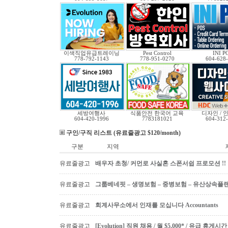
이색직업유급트레이닝
Pest Control
INI P
778-792-1143
778-951-0270
604-628
세방여행사
식품안전 한국어 교육
디자인 / 인
604-420-1996
7783181021
604-312
구인/구직 리스트 (유료줄광고 $120/month)
구분
지역
유료줄광고
배우자 초청/ 커먼로 사실혼 스폰서쉽 프로모션 !!
유료줄광고
그룹베네핏 – 생명보험 – 중병보험 – 유산상속플
유료줄광고
회계사무소에서 인재를 모십니다 Accountants
유료줄광고
[Evolution] 직원 채용 / 월 $5,000* / 유급 휴