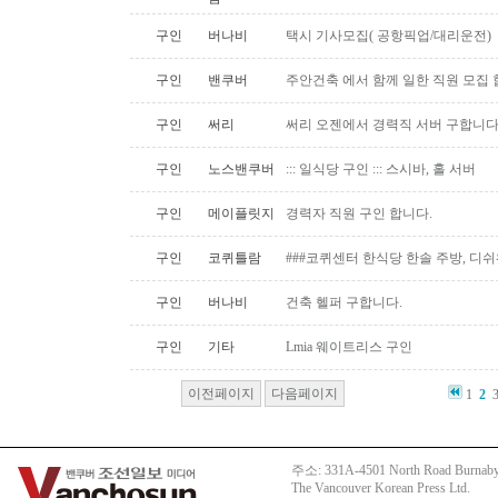
구인
버나비
택시 기사모집( 공항픽업/대리운전)
구인
밴쿠버
주안건축 에서 함께 일한 직원 모집 
구인
써리
써리 오젠에서 경력직 서버 구합니
구인
노스밴쿠버
::: 일식당 구인 ::: 스시바, 홀 서버
구인
메이플릿지
경력자 직원 구인 합니다.
구인
코퀴틀람
###코퀴센터 한식당 한솔 주방, 디쉬
구인
버나비
건축 헬퍼 구합니다.
구인
기타
Lmia 웨이트리스 구인
이전페이지
다음페이지
1
2
주소: 331A-4501 North Road Burnaby
The Vancouver Korean Press Ltd.