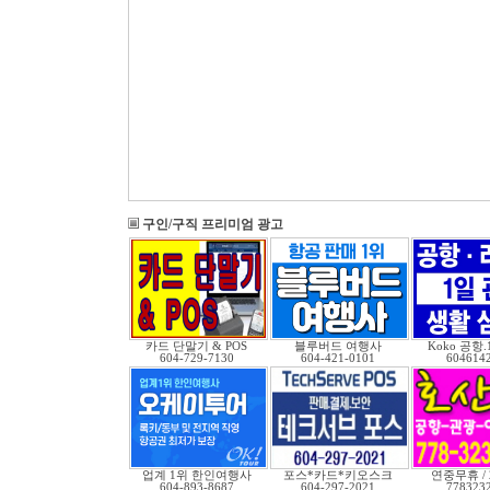
구인/구직 프리미엄 광고
카드 단말기 & POS
블루버드 여행사
Koko 공항
604-729-7130
604-421-0101
604614
업계 1위 한인여행사
포스*카드*키오스크
연중무휴 /
604-893-8687
604-297-2021
778323