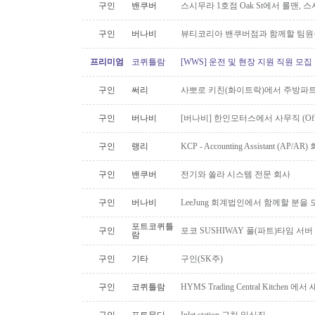
구인
밴쿠버
스시무라 1호점 Oak St에서 롤맨, 
구인
버나비
뷰티코리아 밴쿠버점과 함께할 팀원
프리미엄
코퀴틀람
[WWS] 운전 및 현장 지원 직원 모집
구인
써리
사뽀로 키친(화이트락)에서 주방파트
구인
버나비
[버나비] 한인모터스에서 사무직 (Off
구인
랭리
KCP - Accounting Assistant (A
구인
밴쿠버
전기와 쏠라 시스템 전문 회사
구인
버나비
LeeJung 회계법인에서 함께할 분을
포트코퀴틀
구인
포코 SUSHIWAY 풀(파트)타임 서버
람
구인
기타
구인(SK주)
구인
코퀴틀람
HYMS Trading Central Kitch