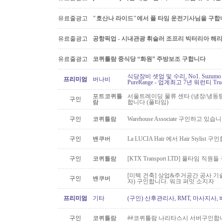
유료줄광고
"호산나 라이드"에서 풀 타임 운전기사님을 구합
유료줄광고
공항픽업 - 시내관광 휘슬러 조프리 빅터리아 해리슨온
유료줄광고
코퀴틀람 중식당 “화원” 주방보조 구합니다
식당장비 셋업 및 수리, No1. Suzu
프리미엄
버나비
PureRange - 업계최고 7년 워런티 Tr
포트코퀴틀
서울트레이딩 물류 센타 (냉장/냉동팀
구인
람
합니다 (풀타임)
구인
코퀴틀람
Warehouse Associate 구인하고 있습
구인
밴쿠버
La LUCIA Hair 에서 Hair Stylist 
구인
코퀴틀람
[KTX Transport LTD] 풀타임 
[미텍 건축] 상업&주거공간 공사 기
구인
밴쿠버
자) 구인합니다. 워크 퍼밋 소지자
프리미엄
기타
(구인) 산후관리사, RMT, 마사지사
구인
코퀴틀람
##코퀴틀람 나리타스시 서버구인합