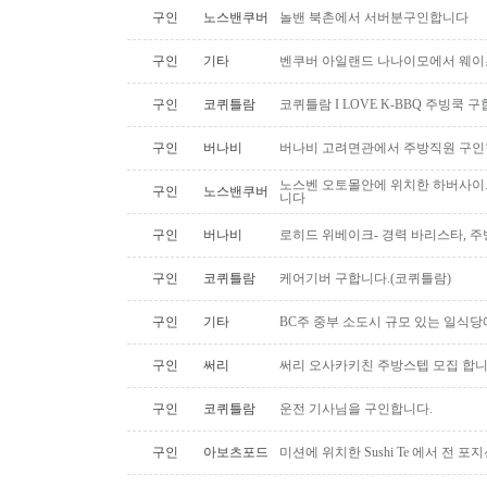
구인
노스밴쿠버
놀밴 북촌에서 서버분구인합니다
구인
기타
벤쿠버 아일랜드 나나이모에서 웨이
구인
코퀴틀람
코퀴틀람 I LOVE K-BBQ 주빙쿡 
구인
버나비
버나비 고려면관에서 주방직원 구인
노스벤 오토몰안에 위치한 하버사이
구인
노스밴쿠버
니다
구인
버나비
로히드 위베이크- 경력 바리스타, 
구인
코퀴틀람
케어기버 구합니다.(코퀴틀람)
구인
기타
BC주 중부 소도시 규모 있는 일식
구인
써리
써리 오사카키친 주방스텝 모집 합
구인
코퀴틀람
운전 기사님을 구인합니다.
구인
아보츠포드
미션에 위치한 Sushi Te 에서 전 