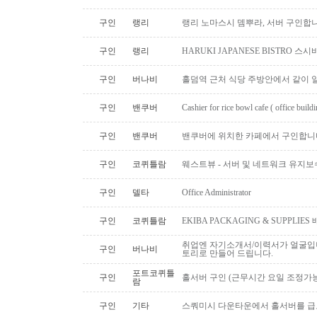
구인
랭리
랭리 노마스시 뎀뿌라, 서버 구인합니
구인
랭리
HARUKI JAPANESE BISTRO 
구인
버나비
홀덤역 근처 식당 주방안에서 같이 
구인
밴쿠버
Cashier for rice bowl cafe ( office build
구인
밴쿠버
밴쿠버에 위치한 카페에서 구인합니
구인
코퀴틀람
웨스트뷰 - 서버 및 네트워크 유지보
구인
델타
Office Administrator
구인
코퀴틀람
EKIBA PACKAGING & SUPPLI
취업엔 자기소개서/이력서가 얼굴입니
구인
버나비
토리로 만들어 드립니다.
포트코퀴틀
구인
홀서버 구인 (근무시간 요일 조정가능
람
구인
기타
스쿼미시 다운타운에서 홀서버를 급