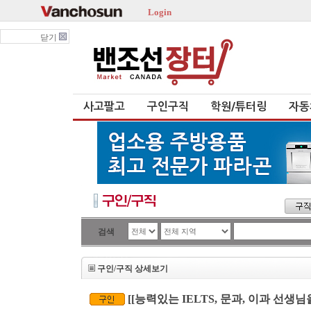
Login
닫기
사고팔고
구인구직
학원/튜터링
자동
검색
구인/구직 상세보기
[[능력있는 IELTS, 문과, 이과 선생님