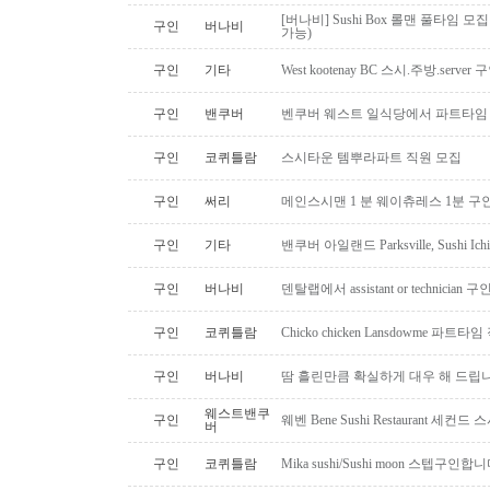
[버나비] Sushi Box 롤맨 풀타임 모집
구인
버나비
가능)
구인
기타
West kootenay BC 스시.주방.serve
구인
밴쿠버
벤쿠버 웨스트 일식당에서 파트타임 스시맨
구인
코퀴틀람
스시타운 템뿌라파트 직원 모집
구인
써리
메인스시맨 1 분 웨이츄레스 1분 
구인
기타
밴쿠버 아일랜드 Parksville, Sushi 
구인
버나비
덴탈랩에서 assistant or technician
구인
코퀴틀람
Chicko chicken Lansdowme 파
구인
버나비
땀 흘린만큼 확실하게 대우 해 드립니
웨스트밴쿠
구인
웨벤 Bene Sushi Restaurant 세컨
버
구인
코퀴틀람
Mika sushi/Sushi moon 스텝구인합니