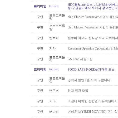
HDC웹&그래픽스-디자인&하이엔드 
프리미엄
버나비
팅-구글광고에서 우체국 광고전단 
포트코퀴틀
구인
bb.q Chicken Vancouver 사업부
람
포트코퀴틀
구인
bb.q Chicken Vancouver 사업부
람
구인
밴쿠버
밴쿠버 최고의 한식당 수라 디쉬워셔
구인
기타
Restaurant Operation Opportunity in M
포트코퀴틀
구인
GS Food 사원모집
람
프리미엄
버나비
FOOD SAFE KOREA/자격증 코스
포트코퀴틀
구인
경력자 롤맨 / 홀 서버 구합니다.
람
구인
밴쿠버
창고 직원 모집
구인
기타
미션에 위치한 종합관리 유학원에서
구인
버나비
이레운송(YIREH MOVING) 구인 