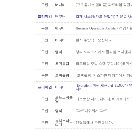
구인
버나비
[프로옴니스 텔레콤] 파트타임 직원
프리미엄
밴쿠버
결재 시스템(카드 단말기) 전문 회사
구인
밴쿠버
Business Operations Assista
구인
버나비
한식 주방식구모십니다.
구인
랭리
랭리 노리스시에서 풀타임 스시맨과
구인
코퀴틀람
파트타임 주방 스텝 구합니다(코퀴센
구인
코퀴틀람
[코퀴틀람] 인스파인 테라피에서 리
[Evolution] 직원 채용 / 월 $5,00
프리미엄
버나비
나비
포트코퀴틀
구인
레스토랑 서버, 웨이터, 웨이트레스
람
구인
랭리
///////// 디쉬워셔 ////////
뉴웨스터민
구인
덴탈랩에서 구인합니다.
스터