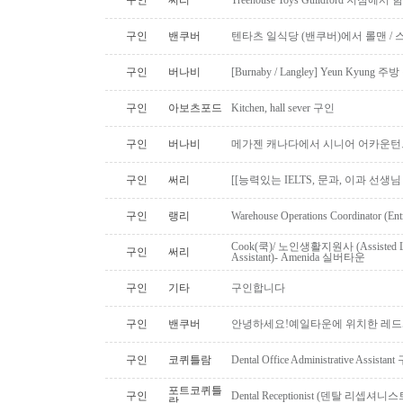
구인
써리
Treehouse Toys Guildford 지점에
구인
밴쿠버
텐타츠 일식당 (밴쿠버)에서 롤맨 / 
구인
버나비
[Burnaby / Langley] Yeun Kyun
구인
아보츠포드
Kitchen, hall sever 구인
구인
버나비
메가젠 캐나다에서 시니어 어카운턴
구인
써리
[[능력있는 IELTS, 문과, 이과 선생
구인
랭리
Warehouse Operations Coordinator (Ent
Cook(쿡)/ 노인생활지원사 (Assisted Li
구인
써리
Assistant)- Amenida 실버타운
구인
기타
구인합니다
구인
밴쿠버
안녕하세요!예일타운에 위치한 레드
구인
코퀴틀람
Dental Office Administrative Assis
포트코퀴틀
구인
Dental Receptionist (덴탈 리셉
람