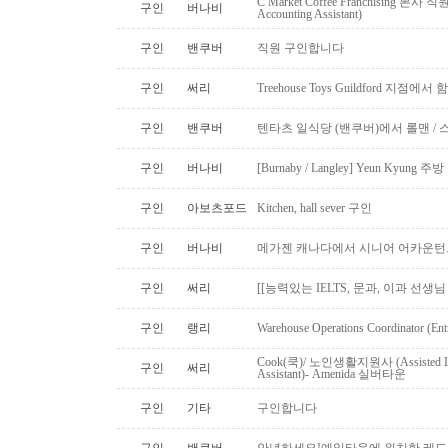
C Market Coffee Franchising 본사 직원 채
구인
버나비
Accounting Assistant)
구인
밴쿠버
직원 구인합니다
구인
써리
Treehouse Toys Guildford 지점에
구인
밴쿠버
텐타츠 일식당 (밴쿠버)에서 롤맨 / 
구인
버나비
[Burnaby / Langley] Yeun Kyun
구인
아보츠포드
Kitchen, hall sever 구인
구인
버나비
메가젠 캐나다에서 시니어 어카운턴
구인
써리
[[능력있는 IELTS, 문과, 이과 선생
구인
랭리
Warehouse Operations Coordinator (Ent
Cook(쿡)/ 노인생활지원사 (Assisted Li
구인
써리
Assistant)- Amenida 실버타운
구인
기타
구인합니다