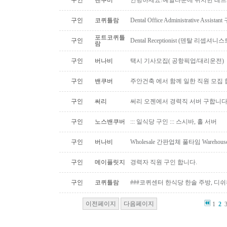
구인
밴쿠버
안녕하세요!예일타운에 위치한 레드
구인
코퀴틀람
Dental Office Administrative Assis
포트코퀴틀
구인
Dental Receptionist (덴탈 리셉
람
구인
버나비
택시 기사모집( 공항픽업/대리운전)
구인
밴쿠버
주안건축 에서 함께 일한 직원 모집 
구인
써리
써리 오젠에서 경력직 서버 구합니
구인
노스밴쿠버
::: 일식당 구인 ::: 스시바, 홀 서버
구인
버나비
Wholesale 간판업체 풀타임 Warehous
구인
메이플릿지
경력자 직원 구인 합니다.
구인
코퀴틀람
###코퀴센터 한식당 한솔 주방, 디쉬
이전페이지
다음페이지
1
2