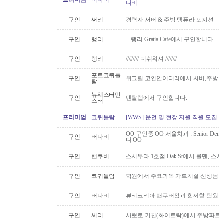
프리미엄
버나비
나비
구인
써리
경력자 서버 & 주방 템퓨라 포지션
구인
랭리
-- 랭리 Gratia Cafe에서 구인합니다 --
구인
랭리
///////// 디쉬워셔 ////////
포트코퀴틀
구인
위그릴 코인안이터리에서 서버,주방
람
뉴웨스터민
구인
덴탈랩에서 구인합니다.
스터
프리미엄
코퀴틀람
[WWS] 운전 및 현장 지원 직원 모집
OO 구인중 OO 서울치과 : Senior Den
구인
버나비
다 OO
구인
밴쿠버
스시무라 1호점 Oak St에서 롤맨, 
구인
코퀴틀람
학원에서 주요과목 가르치실 선생님
구인
버나비
뷰티코리아 밴쿠버점과 함께할 팀원
구인
써리
사뽀로 키친(화이트락)에서 주방파트