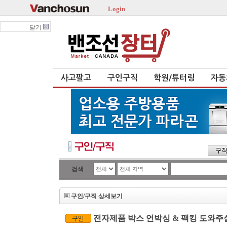
Login
닫기
사고팔고
구인구직
학원/튜터링
자동
검색
구인/구직 상세보기
전자제품 박스 언박싱 & 팩킹 도와