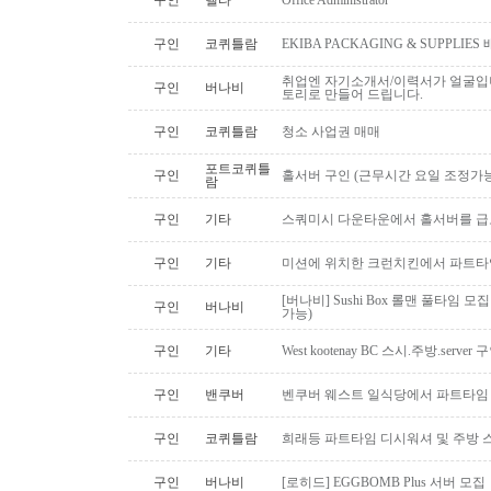
구인
델타
Office Administrator
구인
코퀴틀람
EKIBA PACKAGING & SUPPLI
취업엔 자기소개서/이력서가 얼굴입니
구인
버나비
토리로 만들어 드립니다.
구인
코퀴틀람
청소 사업권 매매
포트코퀴틀
구인
홀서버 구인 (근무시간 요일 조정가능
람
구인
기타
스쿼미시 다운타운에서 홀서버를 급
구인
기타
미션에 위치한 크런치킨에서 파트타
[버나비] Sushi Box 롤맨 풀타임 모집
구인
버나비
가능)
구인
기타
West kootenay BC 스시.주방.serve
구인
밴쿠버
벤쿠버 웨스트 일식당에서 파트타임 스시맨
구인
코퀴틀람
희래등 파트타임 디시워셔 및 주방 
구인
버나비
[로히드] EGGBOMB Plus 서버 모집