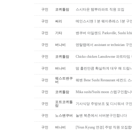
구인
코퀴틀람
스시타운 템뿌라파트 직원 모집
구인
써리
메인스시맨 1 분 웨이츄레스 1분 
구인
기타
밴쿠버 아일랜드 Parksville, Sushi 
구인
버나비
덴탈랩에서 assistant or technician
구인
코퀴틀람
Chicko chicken Lansdowme 파
구인
버나비
땀 흘린만큼 확실하게 대우 해 드립니
웨스트밴쿠
구인
웨벤 Bene Sushi Restaurant 세컨
버
구인
코퀴틀람
Mika sushi/Sushi moon 스텝구인합니
포트코퀴틀
구인
기사식당 주방보조 및 디시워셔 구
람
구인
노스밴쿠버
놀밴 북촌에서 서버분구인합니다
구인
버나비
[Yeun Kyung 연경] 주방 직원 모집