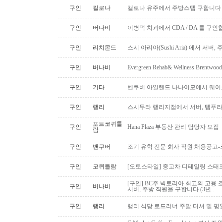
구인
킬로나
캘로나 유주에서 주방스텝 구합니다
구인
버나비
이병덕 치과에서 CDA / DA 를 구
구인
리치몬드
스시 아리아(Sushi Aria) 에서 서버
구인
버나비
Evergreen Rehab& Wellness B
구인
기타
벤쿠버 아일랜드 나나이모에서 웨이
구인
랭리
스시무라 랭리지점에서 서버, 템푸라,
포트코퀴틀
구인
Hana Plaza 부동산 관리 담당자 모집
람
구인
밴쿠버
조기 유학 전문 회사 직원 채용공고
구인
코퀴틀람
[오토스타일] 중고차 디테일링 스태프 
[구인] BC주 빅토리아 최고의 고용 
구인
버나비
서버, 주방 직원을 구합니다 (3년..
구인
랭리
랭리 식당 로드러너 주말 디셔 및 평