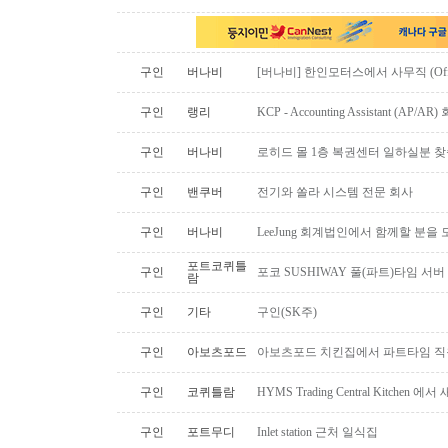
구인
버나비
[버나비] 한인모터스에서 사무직 (Off
구인
랭리
KCP - Accounting Assistant (A
구인
버나비
로히드 몰 1층 복권센터 일하실분 
구인
밴쿠버
전기와 쏠라 시스템 전문 회사
구인
버나비
LeeJung 회계법인에서 함께할 분을
포트코퀴틀
구인
포코 SUSHIWAY 풀(파트)타임 서버
람
구인
기타
구인(SK주)
구인
아보츠포드
아보츠포드 치킨집에서 파트타임 직
구인
코퀴틀람
HYMS Trading Central Kitch
구인
포트무디
Inlet station 근처 일식집