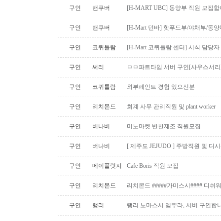
구인
밴쿠버
[H-MART UBC] 동양부 직원 모집합
구인
밴쿠버
[H-Mart 던바] 핫푸드부/야채부/동
구인
코퀴틀람
[H-Mart 코퀴틀람 센터] 시식 담당
구인
써리
ㅁㅁ파트타임 서버 구인[사우스서리
구인
코퀴틀람
외부페인트 경험 있으신분
구인
리치몬드
회계 사무 관리직원 및 plant worker
구인
버나비
미노마켓 반찬제조 직원모집
구인
버나비
[ 제주도 JEJUDO ] 주방직원 및 
구인
메이플릿지
Cafe Boris 직원 모집
구인
리치몬드
리치몬드 #####가미스시#### 디쉬
구인
랭리
랭리 노마스시 뎀뿌라, 서버 구인합니