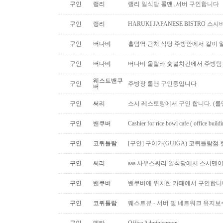
구인
랭리
랭리 일식당 롤맨 ,서버 구인합니다
구인
랭리
HARUKI JAPANESE BISTRO 
구인
버나비
홀덤역 근처 식당 주방안에서 같이 
구인
버나비
버나비 울랄라 숯불치킨에서 주방팀
웨스트밴쿠
구인
주방장 롤맨 구인중입니다
버
구인
써리
스시 레스토랑에서 구인 합니다. (롤맨
구인
밴쿠버
Cashier for rice bowl cafe ( office build
구인
코퀴틀람
[구인] 구이가(GUIGA) 코퀴틀람점 핫푸
구인
써리
aaa 사우스써리 일식당에서 스시맨이
구인
밴쿠버
밴쿠버에 위치한 카페에서 구인합니
구인
코퀴틀람
웨스트뷰 - 서버 및 네트워크 유지보