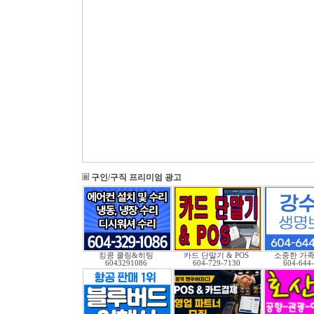
구인/구직 프리미엄 광고
킹콩 쿨링&히팅
카드 단말기 & POS
소중한 가족
6043291086
604-729-7130
604-644