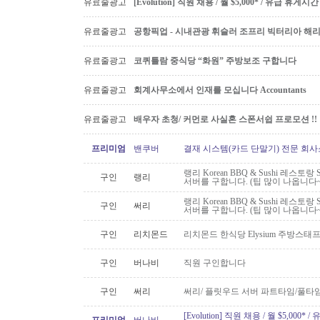
유료줄광고
[Evolution] 직원 채용 / 월 $5,000* / 유급 휴
유료줄광고
공항픽업 - 시내관광 휘슬러 조프리 빅터리아 해리슨온
유료줄광고
코퀴틀람 중식당 “화원” 주방보조 구합니다
유료줄광고
회계사무소에서 인재를 모십니다 Accountants
유료줄광고
배우자 초청/ 커먼로 사실혼 스폰서쉽 프로모션 !!
프리미엄
밴쿠버
결재 시스템(카드 단말기) 전문 회사
랭리 Korean BBQ & Sushi 레스토
구인
랭리
서버를 구합니다. (팁 많이 나옵니다~
랭리 Korean BBQ & Sushi 레스토
구인
써리
서버를 구합니다. (팁 많이 나옵니다~
구인
리치몬드
리치몬드 한식당 Elysium 주방스태
구인
버나비
직원 구인합니다
구인
써리
써리/ 플릿우드 서버 파트타임/풀타
[Evolution] 직원 채용 / 월 $5,00