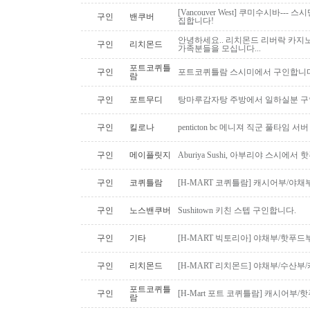
[Vancouver West] 쿠미수시바---
구인
밴쿠버
집합니다!
안녕하세요.. 리치몬드 리버락 카지노
구인
리치몬드
가족분들을 모십니다...
포트코퀴틀
구인
포트코퀴틀람 스시미에서 구인합니다. ( 
람
구인
포트무디
탕마루감자탕 주방에서 일하실분 구인
구인
킬로나
penticton bc 메니져 직군 풀타임 서
구인
메이플릿지
Aburiya Sushi, 아부리야 스시에
구인
코퀴틀람
[H-MART 코퀴틀람] 캐시어부/야
구인
노스밴쿠버
Sushitown 키친 스텝 구인합니다.
구인
기타
[H-MART 빅토리아] 야채부/핫푸
구인
리치몬드
[H-MART 리치몬드] 야채부/수산
포트코퀴틀
구인
[H-Mart 포트 코퀴틀람] 캐시어부
람