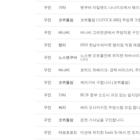
구인
기타
벤쿠버 아일랜드 나나이모에서 웨이
구인
코퀴틀람
코퀴틀람 I LOVE K-BBQ 주빙쿡 
구인
버나비
버나비 고려면관에서 주방직원 구인
구인
랭리
HNS 한남수퍼마켓 랭리점 직원 채
노스벤 오토몰안에 위치한 하버사이
구인
노스밴쿠버
니다
구인
버나비
로히드 위베이크- 경력 바리스타, 
구인
코퀴틀람
케어기버 구합니다.(코퀴틀람)
구인
기타
BC주 중부 소도시 규모 있는 일식
구인
써리
써리 오사카키친 주방스텝 모집 합
구인
코퀴틀람
운전 기사님을 구인합니다.
구인
아보츠포드
미션에 위치한 Sushi Te 에서 전 