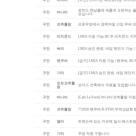
구인
버나비
[구인] 스시가든 메트로타운 하이게
로히드 한남몰에 새롭게 오픈하는 올
구인
버나비
모십니다
구인
코퀴틀람
프로무빙에서 경력자및 신입 무버 
구인
리치몬드
LMIA 지원 가능| BC주 리치몬드 
구인
써리
LMIA 승인 완료, 네임 체인지 가능 |
구인
밴쿠버
[급구] LMIA 지원 가능 | 밴쿠버, 
구인
기타
[급구] LMIA 승인 완료, 네임 체인지 
포트코퀴틀
구인
보아스 건축에서 직원을 모집합니다
람
구인
버나비
[Cafe La Foret] 버나비/코퀴틀람 
구인
코퀴틀람
!!!2026 밴쿠버 K-FISH 무역상담회
구인
델타
트왓슨에 있는 카모메 일식 레스토랑
구인
기타
주방 직원 구합니다.