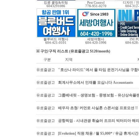
킹콩 쿨링&히팅
Pest Control
디자인 / 인
6043291086
778-951-0270
604-312
블루버드 여행사
세방여행사
INI P
604-421-0101
604-420-1996
604-628
구인/구직 리스트 (유료줄광고 $120/month)
구분
지역
유료줄광고
"호산나 라이드"에서 풀 타임 운전기사님을 구합
유료줄광고
회계사무소에서 인재를 모십니다 Accountants
유료줄광고
그룹베네핏 – 생명보험 – 중병보험 – 유산상속플
유료줄광고
배우자 초청/ 커먼로 사실혼 스폰서쉽 프로모션 !!
유료줄광고
공항픽업 - 시내관광 휘슬러 조프리 빅터리아 해리슨온
유료줄광고
[Evolution] 직원 채용 / 월 $5,000* / 유급 휴