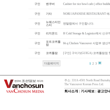
구인
밴쿠버
Cashier for rice bowl cafe ( office build
구인
기타
NORI JAPANESE RESTAURAN
뉴웨스터민
구인
덴탈랩에서 구인합니다.
스터
구인
리치몬드
H Cold Storage & Logistics에
포트코퀴틀
구인
bb.q Chicken Vancouver 사업부
람
구인
코퀴틀람
[구인] 구이가(GUIGA) 코퀴틀람점 핫푸
다음페이지
1
2
3
주소: 331A-4501 North Road Burnaby
The Vancouver Korean Press Ltd.
회사소개
|
기사제보
|
광고안