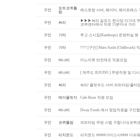
포트코퀴틀
구인
레스토랑 서버, 웨이터, 웨이트레스
람
▶▶▶써리 길포드 한식당 이가네 주
구인
써리
코퀴센타에서 차로 15분이내 거리
구인
기타
투고 스시집(Kamloops) 운영하실 
구인
기타
!!!!! [구인] Maru Sushi (Chilliwack)
구인
버나비
미노마켓 반찬제조 직원모집
구인
버나비
[ 제주도 JEJUDO ] 주방직원 및 
구인
써리
써리/ 플릿우드 서버 파트타임/풀타
구인
메이플릿지
Cafe Boris 직원 모집
구인
버나비
Dway Foods 에서 영업직원을 구인
구인
코퀴틀람
파트타임 주방 스텝 구합니다(코퀴센
구인
리치몬드
리치몬드 #####가미스시#### 디쉬