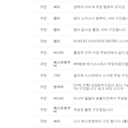
구인
써리
경력자 서버 & 주방 템퓨라 포지션
구인
랭리
랭리 노마스시 뎀뿌라, 서버 구인합니
구인
랭리
랭리 일식당 롤맨 ,서버 구인합니다
구인
랭리
HARUKI JAPANESE BISTRO 
구인
버나비
홀덤역 근처 식당 주방안에서 같이 
웨스트밴쿠
구인
###웨밴 메가스시에서 주방직원구합
버
구인
기타
칠리왁 스시와에서 스시맨 주방 구
[미텍 건축] 상업&주거공간 공사 기
구인
밴쿠버
자) 구인합니다. 워크 퍼밋 소지자
구인
버나비
버나비 울랄라 숯불치킨에서 주방팀
웨스트밴쿠
구인
주방장 롤맨 구인중입니다
버
구인
써리
스시 레스토랑에서 구인 합니다. (롤맨