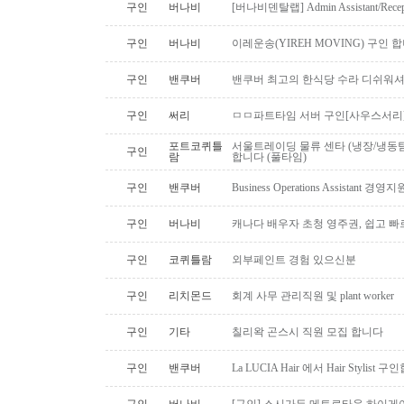
구인
버나비
[버나비덴탈랩] Admin Assistant/Recept
구인
버나비
이레운송(YIREH MOVING) 구인 
구인
밴쿠버
밴쿠버 최고의 한식당 수라 디쉬워셔
구인
써리
ㅁㅁ파트타임 서버 구인[사우스서리
포트코퀴틀
서울트레이딩 물류 센타 (냉장/냉동팀
구인
람
합니다 (풀타임)
구인
밴쿠버
Business Operations Assista
구인
버나비
캐나다 배우자 초청 영주권, 쉽고 빠
구인
코퀴틀람
외부페인트 경험 있으신분
구인
리치몬드
회계 사무 관리직원 및 plant worker
구인
기타
칠리왁 곤스시 직원 모집 합니다
구인
밴쿠버
La LUCIA Hair 에서 Hair Stylist 