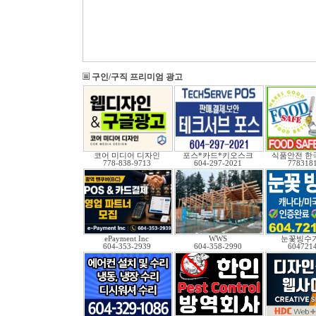
구인/구직 프리미엄 광고
코어 미디어 디자인
포스*카드*키오스크
식품안전 한
778-838-9713
604-297-2021
778318
ePayment Inc
WWS
눈꽃빙수기
604-353-2939
604-358-2990
604721