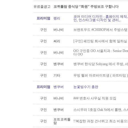
유료줄광고
코퀴틀람 중식당 “화원” 주방보조 구합니다
코어 미디어 디자인 - 홈페이지 제작,
프리미엄
랭리
인, 인스타그램 디자인 및 관리,..
구인
버나비
브랜트우드 #CHIBOP에서 주방스탶
구인
써리
[구인] 페인팅 회사에서 함께 일하실
OO 구인중 OO 서울치과 : Senior Den
구인
버나비
다 OO
구인
밴쿠버
밴쿠버 한식당 Sohyang 애서 주방,
구인
기타
무빙 헬퍼 아르바이트생 ( 파트타임 )
프리미엄
밴쿠버
눈꽃빙수기 총판
구인
버나비
### 변호사 사무실 직원 모집
구인
밴쿠버
스시무라 1호점 Oak St에서 롤맨, 
포트코퀴틀
구인
!!복잡한 과정 건너뛰고 최소 비용으
람