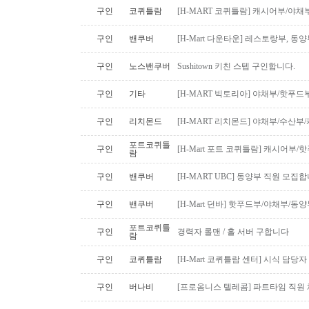
구인
코퀴틀람
[H-MART 코퀴틀람] 캐시어부/야
구인
밴쿠버
[H-Mart 다운타운] 레스토랑부, 
구인
노스밴쿠버
Sushitown 키친 스텝 구인합니다.
구인
기타
[H-MART 빅토리아] 야채부/핫푸
구인
리치몬드
[H-MART 리치몬드] 야채부/수산
포트코퀴틀
구인
[H-Mart 포트 코퀴틀람] 캐시어부
람
구인
밴쿠버
[H-MART UBC] 동양부 직원 모집합
구인
밴쿠버
[H-Mart 던바] 핫푸드부/야채부/동
포트코퀴틀
구인
경력자 롤맨 / 홀 서버 구합니다
람
구인
코퀴틀람
[H-Mart 코퀴틀람 센터] 시식 담당
구인
버나비
[프로옴니스 텔레콤] 파트타임 직원