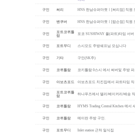
구인
써리
HNS 한남슈퍼마켓ㅣ[써리점] 직원 
구인
밴쿠버
HNS 한남슈퍼마켓ㅣ[랍슨점] 직원 모
포트코퀴틀
구인
포코 SUSHIWAY 풀(파트)타임 서버
람
구인
포트무디
스시모도 주방쉐프님 모십니다
구인
기타
구인(SK주)
구인
코퀴틀람
코키틀람 0스시 에서 써버및 주방 
구인
아보츠포드
아보츠포드 치킨집에서 파트타임 직
포트코퀴틀
구인
하나푸즈에서 델리/베이커리/배송 
람
구인
코퀴틀람
HYMS Trading Central Kitch
구인
코퀴틀람
메이란 주방 구인.
구인
포트무디
Inlet station 근처 일식집