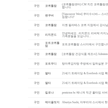
(코퀴틀람센터) CM 치킨 코퀴틀람
구인
코퀴틀람
합니다.
[Vancouver West] 쿠미수시바---
구인
밴쿠버
집합니다!
구인
코퀴틀람
이젠 필라테스 코퀴 지점에서 강사
안녕하세요.. 리치몬드 리버락 카지노
구인
리치몬드
가족분들을 모십니다...
포트코퀴틀
구인
포트코퀴틀람 스시미에서 구인합니다. ( 
람
구인
코퀴틀람
[코퀴틀람 건강식품 제조사] Administrato
구인
포트무디
탕마루감자탕 주방에서 일하실분 구인
구인
델타
21세기 트레이딩 & Everfresh 사
구인
델타
21세기 트레이딩 & Everfresh 사
구인
킬로나
penticton bc 메니져 직군 풀타임 서
구인
메이플릿지
Aburiya Sushi, 아부리야 스시에