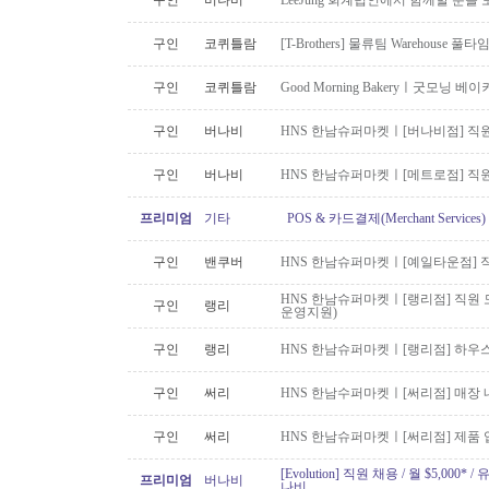
구인
버나비
LeeJung 회계법인에서 함께할 분을
구인
코퀴틀람
[T-Brothers] 물류팀 Warehouse 
구인
코퀴틀람
Good Morning Bakeryㅣ굿모닝
구인
버나비
HNS 한남슈퍼마켓ㅣ[버나비점] 직원
구인
버나비
HNS 한남슈퍼마켓ㅣ[메트로점] 직원
프리미엄
기타
POS & 카드결제(Merchant Servic
구인
밴쿠버
HNS 한남슈퍼마켓ㅣ[예일타운점] 
HNS 한남슈퍼마켓ㅣ[랭리점] 직원 
구인
랭리
운영지원)
구인
랭리
HNS 한남슈퍼마켓ㅣ[랭리점] 하우
구인
써리
HNS 한남수퍼마켓ㅣ[써리점] 매장 
구인
써리
HNS 한남슈퍼마켓ㅣ[써리점] 제품 
[Evolution] 직원 채용 / 월 $5,00
프리미엄
버나비
나비