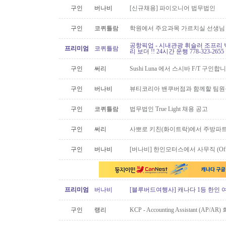
구인
버나비
[신규채용] 파이오니어 법무법인
구인
코퀴틀람
학원에서 주요과목 가르치실 선생님
공항픽업 - 시내관광 휘슬러 조프리 
프리미엄
코퀴틀람
리 보더 !! 24시간 운행 778-323-2655
구인
써리
Sushi Luna 에서 스시바 F/T 구인합
구인
버나비
뷰티코리아 밴쿠버점과 함께할 팀원
구인
코퀴틀람
법무법인 True Light 채용 공고
구인
써리
사뽀로 키친(화이트락)에서 주방파트
구인
버나비
[버나비] 한인모터스에서 사무직 (Off
프리미엄
버나비
[블루버드여행사] 캐나다 1등 한인 
구인
랭리
KCP - Accounting Assistant (A