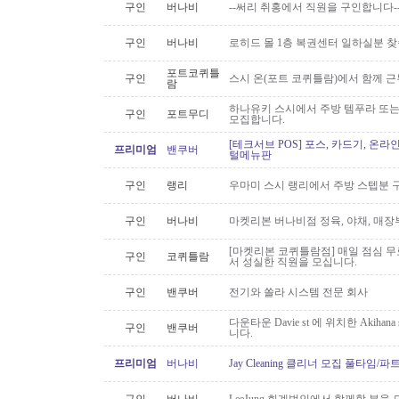
구인
버나비
--써리 취홍에서 직원을 구인합니다-
구인
버나비
로히드 몰 1층 복권센터 일하실분 
포트코퀴틀
구인
스시 온(포트 코퀴틀람)에서 함께 
람
하나유키 스시에서 주방 템푸라 또는 핫
구인
포트무디
모집합니다.
[테크서브 POS] 포스, 카드기, 온라
프리미엄
밴쿠버
털메뉴판
구인
랭리
우마미 스시 랭리에서 주방 스텝분 
구인
버나비
마켓리본 버나비점 정육, 야채, 매장
[마켓리본 코퀴틀람점] 매일 점심 무료 
구인
코퀴틀람
서 성실한 직원을 모십니다.
구인
밴쿠버
전기와 쏠라 시스템 전문 회사
다운타운 Davie st 에 위치한 Akiha
구인
밴쿠버
니다.
프리미엄
버나비
Jay Cleaning 클리너 모집 풀타임/