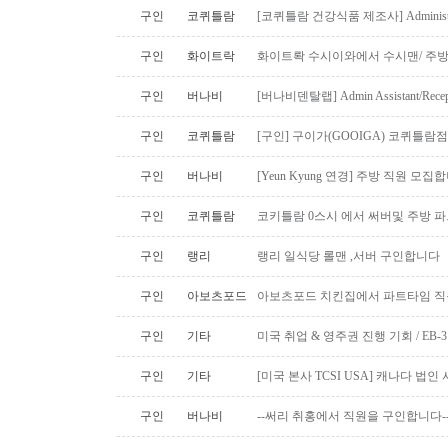
구인
코퀴틀람
[코퀴틀람 건강식품 제조사] Administrato
구인
화이트락
화이트롹 수시이와에서 수시맨/ 주방
구인
버나비
[버나비덴탈랩] Admin Assistant/Recept
구인
코퀴틀람
[구인] 구이가(GOOIGA) 코퀴틀람점 핫
구인
버나비
[Yeun Kyung 연경] 주방 직원 모집합
구인
코퀴틀람
코키틀람 0스시 에서 써버및 주방 
구인
랭리
랭리 일식당 롤맨 ,서버 구인합니다
구인
아보츠포드
아보츠포드 치킨집에서 파트타임 직
구인
기타
미국 취업 & 영주권 진행 기회 / EB
구인
기타
[미국 본사 TCSI USA] 캐나다 법
구인
버나비
--써리 취홍에서 직원을 구인합니다-