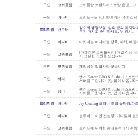
구인
코퀴틀람
코퀴틀람 브런치레스토랑 온앤오프 
구인
버나비
브랜트우드 #CHIBOP에서 주방스탶
강수희 생명보험- 삶의 끝의 마지막 
프리미엄
밴쿠버
루지 마시고 준비하세요. 두 명의..
구인
버나비
마켓리본 버나비점 정육, 야채, 매장
[마켓리본 코퀴틀람점] 매일 점심 무료 
구인
코퀴틀람
서 성실한 직원을 모십니다.
구인
코퀴틀람
제빵공장 일할사람 찾습니다
랭리 Korean BBQ & Sushi 레스토
구인
써리
서버를 구합니다. (팁 많이 나옵니다~
랭리 Korean BBQ & Sushi 레스토
구인
랭리
서버를 구합니다. (팁 많이 나옵니다~
프리미엄
버나비
Jay Cleaning 클리너 모집 풀타임/
구인
버나비
블루버드 이민 컨설팅! 기다림의 불
구인
코퀴틀람
로히드에 위치한 홍대불족에서 주방스