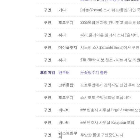
구인
기타
[버논/Vernon] 스시 쉐프/롤맨/라인 쿡 
구인
포트무디
$$$$복잡한 과정 건너뛰고 최소 비
구인
써리
써리 클레이튼 빌리지 스시 [홀서버,
구인
메이플릿지
시노비 스시(Shinobi Sushi)에서 구
구인
써리
$30~50/hr 지붕 청소 - 파트너 및 직원 
프리미엄
밴쿠버
눈꽃빙수기 총판
구인
코퀴틀람
프로무빙에서 경력자및 신입 무버 
구인
포트무디
스시모도 주방쉐프님 모십니다
구인
버나비
### 변호사 사무실 Legal Assistant 
구인
버나비
### 변호사 사무실 Reception 모집
웨스트밴쿠
구인
주방장 롤맨 구인중입니다
버