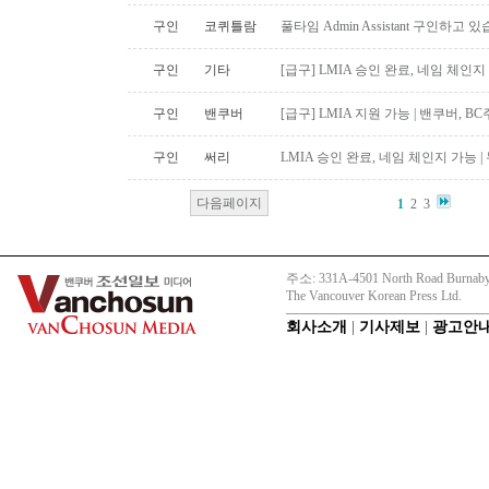
구인
코퀴틀람
풀타임 Admin Assistant 구인하고 
구인
기타
[급구] LMIA 승인 완료, 네임 체인지 
구인
밴쿠버
[급구] LMIA 지원 가능 | 밴쿠버, 
구인
써리
LMIA 승인 완료, 네임 체인지 가능 |
다음페이지
1
2
3
주소: 331A-4501 North Road Burnaby
The Vancouver Korean Press Ltd.
회사소개
|
기사제보
|
광고안