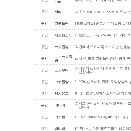
구인
뉴웨스트민스터에 위치한 Kioku Kitche
스터
구인
써리
싸우스 써리 다미꼬스시에서 주방스
구인
코퀴틀람
[오토스타일] 중고차 디테일링 스태프 
구인
아보츠포드
아보츠포드 Kojan Sushi 에서 키친
구인
코퀴틀람
학원에서 주요과목 가르치실 선생님
포트코퀴틀
구인
스시 온(포트 코퀴틀람)에서 함께 
람
하나유키 스시에서 주방 템푸라 또는 핫
구인
포트무디
모집합니다.
구인
코퀴틀람
!!!2026 밴쿠버 K-FISH 무역상담회
구인
리치몬드
리치몬드 #####가미스시#### 디쉬
로히드 한남몰에 새롭게 오픈하는 올
구인
버나비
모십니다
구인
리치몬드
H Cold Storage & Logistics에
구인
버나비
[구인] 스시가든 메트로타운 하이게