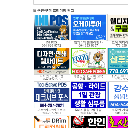
구인/구직 프리미엄 광고
INI POS
업계 1위 한인여행사
코어 미디어
604-628-8772
604-893-8687
778-838
디자인 / 인쇄 / 웹
식품안전 한국어 교육
(구인) 베
604-312-1555
7783181021
778-697
포스*카드*키오스크
Koko 공항.1일관광
소중한 가족
604-297-2021
6046142516
604-644