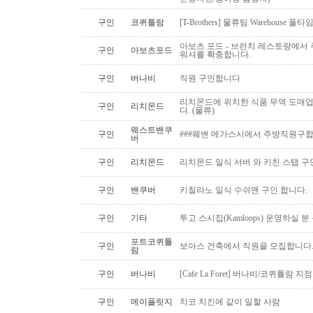
구인
코퀴틀람
[T-Brothers] 물류팀 Warehouse 
아보츠 포드 - 브런치 레스토랑에서 주
구인
아보츠포드
워셔를 확충합니다.
구인
버나비
직원 구인합니다
리치몬드에 위치한 식품 무역 도매
구인
리치몬드
다. (물류)
웨스트밴쿠
구인
###웨밴 메가스시에서 주방직원구합
버
구인
리치몬드
리치몬드.일식 서버 와 키친 스탭 구
구인
밴쿠버
키칠라노 일식 수쉬맨 구인 합니다.
구인
기타
투고 스시집(Kamloops) 운영하실 
포트코퀴틀
구인
보아스 건축에서 직원을 모집합니다
람
구인
버나비
[Cafe La Foret] 버나비/코퀴틀람 
구인
메이플릿지
치코 치킨에 같이 일할 사람