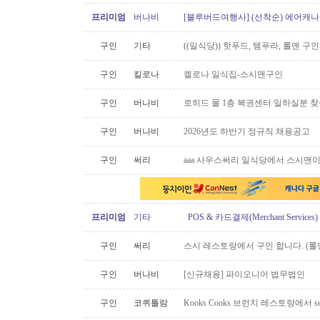
프리미엄
버나비
[블루버드여행사] (선착순) 에어캐나다
구인
기타
((일식당)) 핫푸드, 템푸라, 롤맨 
구인
킬로나
켈로나 일식집-스시맨구인
구인
버나비
로히드 몰 1층 복권센터 일하실분 
구인
버나비
2026년도 하반기 정규직 채용공고
구인
써리
aaa 사우스써리 일식당에서 스시맨이
프리미엄
기타
POS & 카드결제(Merchant Servic
구인
써리
스시 레스토랑에서 구인 합니다. (롤맨
구인
버나비
[신규채용] 파이오니어 법무법인
구인
코퀴틀람
Kooks Cooks 브런치 레스토랑에서 s