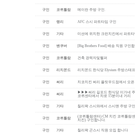
구인
코퀴틀람
메이란 주방 구인.
구인
랭리
AFC 스시 파트타임 구인
구인
기타
미션에 위치한 크런치킨에서 파트타
구인
밴쿠버
[Big Brothers Food] 배송 직원 구
구인
코퀴틀람
건축 경력자및헬퍼
구인
리치몬드
리치몬드 한식당 Elysium 주방스태
구인
써리
치코치킨 써리 플릿우드점에서 오픈
▶▶▶써리 길포드 한식당 이가네 주
구인
써리
코퀴센타에서 차로 15분이내 거리
구인
기타
칠리왁 스시와에서 스시맨 주방 구
(코퀴틀람센터) CM 치킨 코퀴틀람
구인
코퀴틀람
치킨) 구인합니다.
구인
기타
칠리왁 곤스시 직원 모집 합니다