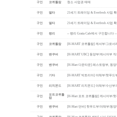
구인
코퀴틀람
청소 사업권 매매
구인
델타
21세기 트레이딩 & Everfresh 사
구인
델타
21세기 트레이딩 & Everfresh 사
구인
랭리
-- 랭리 Gratia Cafe에서 구인합니다 --
구인
코퀴틀람
[H-MART 코퀴틀람] 캐셔부/그로
구인
밴쿠버
[H-MART UBC] 동양부/캐시어부 
구인
밴쿠버
[H-Mart 다운타운] 레스토랑부, 
구인
기타
[H-MART 빅토리아] 야채부/핫푸
구인
리치몬드
[H-MART 리치몬드] 야채부/수산
포트코퀴틀
구인
[H-Mart 포트 코퀴틀람] 캐시어부
람
구인
밴쿠버
[H-Mart 던바] 핫푸드부/야채부/동