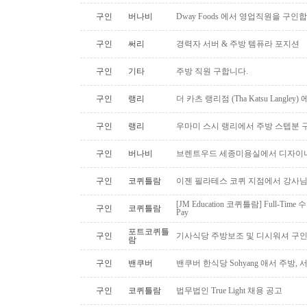
구인
버나비
Dway Foods 에서 영업직원을 구인
구인
써리
경력자 서버 & 주방 템퓨라 포지션
구인
기타
주방 직원 구합니다.
구인
랭리
더 카츠 랭리점 (Tha Katsu Langl
구인
랭리
우마미 스시 랭리에서 주방 스텝분 
구인
버나비
브렌트우드 세종미용실에서 디자이너
구인
코퀴틀람
이젠 필라테스 코퀴 지점에서 강사
[JM Education 코퀴틀람] Full-Time 
구인
코퀴틀람
Pay
포트코퀴틀
구인
기사식당 주방보조 및 디시워셔 구
람
구인
밴쿠버
밴쿠버 한식당 Sohyang 애서 주방,
구인
코퀴틀람
법무법인 True Light 채용 공고