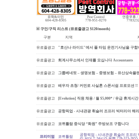
유학&이민
Pest Control
연중무휴 /
604-428-8305
778-951-0270
778323
구인/구직 리스트 (유료줄광고 $120/month)
구분
지역
유료줄광고
"호산나 라이드"에서 풀 타임 운전기사님을 구합
유료줄광고
회계사무소에서 인재를 모십니다 Accountants
유료줄광고
그룹베네핏 – 생명보험 – 중병보험 – 유산상속플
유료줄광고
배우자 초청/ 커먼로 사실혼 스폰서쉽 프로모션 !!
유료줄광고
[Evolution] 직원 채용 / 월 $5,000* / 유급 휴
유료줄광고
공항픽업 - 시내관광 휘슬러 조프리 빅터리아 해리슨온
유료줄광고
코퀴틀람 중식당 “화원” 주방보조 구합니다
공항픽업 - 시내관광 휘슬러 조프리 
프리미엄
코퀴틀람
리 보더 !! 24시간 운행 778-323-2655