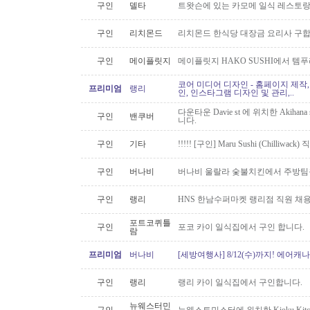
구인
델타
트왓슨에 있는 카모메 일식 레스토랑
구인
리치몬드
리치몬드 한식당 대장금 요리사 구
구인
메이플릿지
메이플릿지 HAKO SUSHI에서 템
코어 미디어 디자인 - 홈페이지 제작,
프리미엄
랭리
인, 인스타그램 디자인 및 관리,..
다운타운 Davie st 에 위치한 Akiha
구인
밴쿠버
니다.
구인
기타
!!!!! [구인] Maru Sushi (Chilliwack)
구인
버나비
버나비 울랄라 숯불치킨에서 주방팀
구인
랭리
HNS 한남수퍼마켓 랭리점 직원 채
포트코퀴틀
구인
포코 카이 일식집에서 구인 합니다.
람
프리미엄
버나비
[세방여행사] 8/12(수)까지! 에어캐나
구인
랭리
랭리 카이 일식집에서 구인합니다.
뉴웨스터민