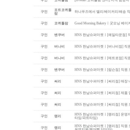
구인
코퀴틀람
[H-Mart 코퀴틀람 센터] 시식 담당
포트코퀴틀
구인
하나푸즈에서 델리/베이커리/배송 
람
구인
코퀴틀람
Good Morning Bakeryㅣ굿모닝
구인
밴쿠버
HNS 한남슈퍼마켓ㅣ[예일타운점] 
구인
버나비
HNS 한남슈퍼마켓ㅣ[버나비점] 직원
구인
버나비
HNS 한남슈퍼마켓ㅣ[메트로점] 직원
구인
밴쿠버
HNS 한남슈퍼마켓ㅣ[랍슨점] 직원 모
구인
써리
HNS 한남수퍼마켓ㅣ[써리점] 매장 
구인
써리
HNS 한남슈퍼마켓ㅣ[써리점] 제품 
구인
써리
HNS 한남슈퍼마켓ㅣ[써리점] 직원 
HNS 한남슈퍼마켓ㅣ[랭리점] 운영지
구인
랭리
타임/파트타임)
HNS 한남슈퍼마켓ㅣ[랭리점] 직원 
구인
랭리
운영지원/붕어빵 담당자)