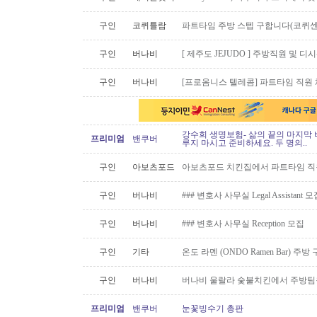
구인
코퀴틀람
파트타임 주방 스텝 구합니다(코퀴센
구인
버나비
[ 제주도 JEJUDO ] 주방직원 및 
구인
버나비
[프로옴니스 텔레콤] 파트타임 직원
강수희 생명보험- 삶의 끝의 마지막 
프리미엄
밴쿠버
루지 마시고 준비하세요. 두 명의..
구인
아보츠포드
아보츠포드 치킨집에서 파트타임 직
구인
버나비
### 변호사 사무실 Legal Assistant 
구인
버나비
### 변호사 사무실 Reception 모집
구인
기타
온도 라멘 (ONDO Ramen Bar) 
구인
버나비
버나비 울랄라 숯불치킨에서 주방팀
프리미엄
밴쿠버
눈꽃빙수기 총판