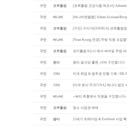
구인
코퀴틀람
[코퀴틀람 건강식품 제조사] Administrato
구인
버나비
[버나비덴탈랩] Admin Assistant/Recept
구인
코퀴틀람
[구인] 구이가(GOOIGA) 코퀴틀람점 핫
구인
버나비
[Yeun Kyung 연경] 주방 직원 모집합
구인
코퀴틀람
코키틀람 0스시 에서 써버및 주방 
구인
랭리
랭리 일식당 롤맨 ,서버 구인합니다
구인
기타
미국 취업 & 영주권 진행 기회 / EB
구인
기타
[미국 본사 TCSI USA] 캐나다 법
구인
버나비
--써리 취홍에서 직원을 구인합니다-
구인
코퀴틀람
청소 사업권 매매
구인
델타
21세기 트레이딩 & Everfresh 사