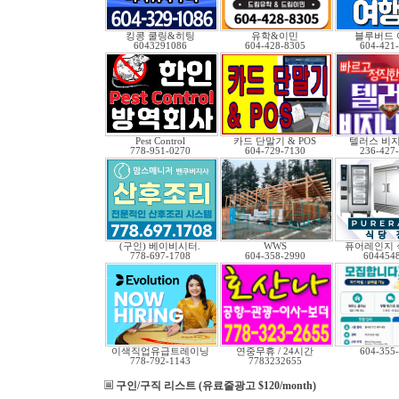
킹콩 쿨링&히팅
유학&이민
블루버드 
6043291086
604-428-8305
604-421
Pest Control
카드 단말기 & POS
텔러스 비
778-951-0270
604-729-7130
236-427
(구인) 베이비시터.
WWS
퓨어레인지 
778-697-1708
604-358-2990
604454
이색직업유급트레이닝
연중무휴 / 24시간
604-355
778-792-1143
7783232655
구인/구직 리스트 (유료줄광고 $120/month)