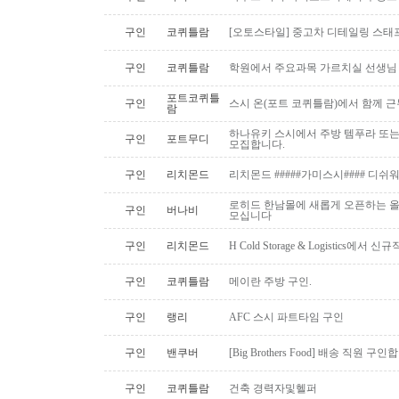
구인
코퀴틀람
[오토스타일] 중고차 디테일링 스태프 
구인
코퀴틀람
학원에서 주요과목 가르치실 선생님
포트코퀴틀
구인
스시 온(포트 코퀴틀람)에서 함께 
람
하나유키 스시에서 주방 템푸라 또는 핫
구인
포트무디
모집합니다.
구인
리치몬드
리치몬드 #####가미스시#### 디쉬
로히드 한남몰에 새롭게 오픈하는 올
구인
버나비
모십니다
구인
리치몬드
H Cold Storage & Logistics에
구인
코퀴틀람
메이란 주방 구인.
구인
랭리
AFC 스시 파트타임 구인
구인
밴쿠버
[Big Brothers Food] 배송 직원 구
구인
코퀴틀람
건축 경력자및헬퍼