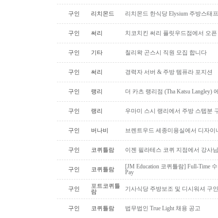
구인
리치몬드
리치몬드 한식당 Elysium 주방스태
구인
써리
치코치킨 써리 플릿우드점에서 오픈
구인
기타
칠리왁 곤스시 직원 모집 합니다
구인
써리
경력자 서버 & 주방 템퓨라 포지션
구인
랭리
더 카츠 랭리점 (Tha Katsu Langl
구인
랭리
우마미 스시 랭리에서 주방 스텝분 
구인
버나비
브렌트우드 세종미용실에서 디자이너
구인
코퀴틀람
이젠 필라테스 코퀴 지점에서 강사
[JM Education 코퀴틀람] Full-Time 
구인
코퀴틀람
Pay
포트코퀴틀
구인
기사식당 주방보조 및 디시워셔 구
람
구인
코퀴틀람
법무법인 True Light 채용 공고