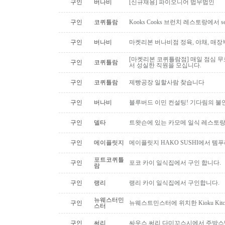
구인
버나비
[신규채용] 파이오니어 법무법인
구인
코퀴틀람
Kooks Cooks 브런치 레스토랑에서 s
구인
버나비
마켓리본 버나비점 정육, 야채, 매장
[마켓리본 코퀴틀람점] 매일 점심 무료 
구인
코퀴틀람
서 성실한 직원을 모십니다.
구인
코퀴틀람
제빵공장 일할사람 찾습니다
구인
버나비
블루버드 이민 컨설팅! 기다림의 불
구인
델타
트왓슨에 있는 카모메 일식 레스토랑
구인
메이플릿지
메이플릿지 HAKO SUSHI에서 템
포트코퀴틀
구인
포코 카이 일식집에서 구인 합니다.
람
구인
랭리
랭리 카이 일식집에서 구인합니다.
뉴웨스터민
구인
뉴웨스트민스터에 위치한 Kioku Kitche
스터
구인
써리
싸우스 써리 다미꼬스시에서 주방스