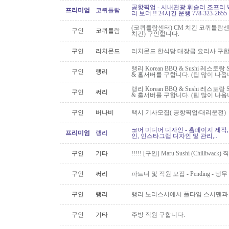
공항픽업 - 시내관광 휘슬러 조프리 
프리미엄
코퀴틀람
리 보더 !! 24시간 운행 778-323-2655
(코퀴틀람센터) CM 치킨 코퀴틀람
구인
코퀴틀람
치킨) 구인합니다.
구인
리치몬드
리치몬드 한식당 대장금 요리사 구
랭리 Korean BBQ & Sushi 레스
구인
랭리
& 홀서버를 구합니다. (팁 많이 나옵
랭리 Korean BBQ & Sushi 레스
구인
써리
& 홀서버를 구합니다. (팁 많이 나옵
구인
버나비
택시 기사모집( 공항픽업/대리운전)
코어 미디어 디자인 - 홈페이지 제작,
프리미엄
랭리
인, 인스타그램 디자인 및 관리,..
구인
기타
!!!!! [구인] Maru Sushi (Chilliwack)
구인
써리
파트너 및 직원 모집 - Pending - 냉무
구인
랭리
랭리 노리스시에서 풀타임 스시맨과
구인
기타
주방 직원 구합니다.