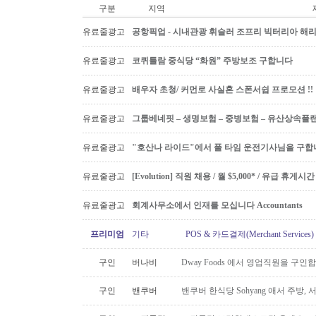
구분
지역
유료줄광고
공항픽업 - 시내관광 휘슬러 조프리 빅터리아 해리슨온
유료줄광고
코퀴틀람 중식당 “화원” 주방보조 구합니다
유료줄광고
배우자 초청/ 커먼로 사실혼 스폰서쉽 프로모션 !!
유료줄광고
그룹베네핏 – 생명보험 – 중병보험 – 유산상속플
유료줄광고
"호산나 라이드"에서 풀 타임 운전기사님을 구합
유료줄광고
[Evolution] 직원 채용 / 월 $5,000* / 유급 휴
유료줄광고
회계사무소에서 인재를 모십니다 Accountants
프리미엄
기타
POS & 카드결제(Merchant Servic
구인
버나비
Dway Foods 에서 영업직원을 구인
구인
밴쿠버
밴쿠버 한식당 Sohyang 애서 주방,