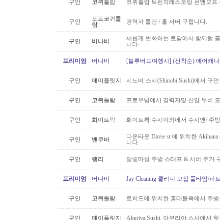
구인
코퀴틀람
코퀴틀람 브런치레스토랑 온앤오프 
포트코퀴틀
구인
경력자 롤맨 / 홀 서버 구합니다.
람
새롭게 변화하는 토담에서 함께할 홀
구인
버나비
니다.
프리미엄
버나비
[블루버드여행사] (선착순) 에어캐나다
구인
메이플릿지
시노비 스시(Shinobi Sushi)에서 구
구인
코퀴틀람
프로무빙에서 경력자및 신입 무버 
구인
화이트락
화이트롹 수시이와에서 수시맨/ 주방
다운타운 Davie st 에 위치한 Akiha
구인
밴쿠버
니다.
구인
랭리
달빛마실 주방 스태프 & 서버 추가 
프리미엄
버나비
Jay Cleaning 클리너 모집 풀타임/
구인
코퀴틀람
로히드에 위치한 홍대불족에서 주방스
구인
메이플릿지
Aburiya Sushi, 아부리야 스시에