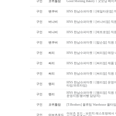
구인
코퀴틀람
Good Morning Bakeryㅣ굿모닝
구인
밴쿠버
HNS 한남슈퍼마켓ㅣ[예일타운점] 
구인
버나비
HNS 한남슈퍼마켓ㅣ[버나비점] 직원
구인
버나비
HNS 한남슈퍼마켓ㅣ[메트로점] 직원
구인
밴쿠버
HNS 한남슈퍼마켓ㅣ[랍슨점] 직원 모
구인
써리
HNS 한남수퍼마켓ㅣ[써리점] 매장 
구인
써리
HNS 한남슈퍼마켓ㅣ[써리점] 제품 
구인
써리
HNS 한남슈퍼마켓ㅣ[써리점] 직원 
HNS 한남슈퍼마켓ㅣ[랭리점] 운영지
구인
랭리
타임/파트타임)
HNS 한남슈퍼마켓ㅣ[랭리점] 직원 
구인
랭리
운영지원/붕어빵 담당자)
구인
코퀴틀람
[T-Brothers] 물류팀 Warehouse 
아보츠 포드 - 브런치 레스토랑에서 주
구인
아보츠포드