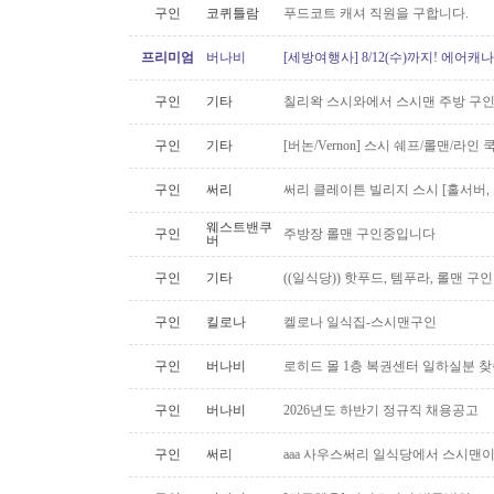
구인
코퀴틀람
푸드코트 캐셔 직원을 구합니다.
프리미엄
버나비
[세방여행사] 8/12(수)까지! 에어캐나
구인
기타
칠리왁 스시와에서 스시맨 주방 구
구인
기타
[버논/Vernon] 스시 쉐프/롤맨/라인 쿡 
구인
써리
써리 클레이튼 빌리지 스시 [홀서버,
웨스트밴쿠
구인
주방장 롤맨 구인중입니다
버
구인
기타
((일식당)) 핫푸드, 템푸라, 롤맨 
구인
킬로나
켈로나 일식집-스시맨구인
구인
버나비
로히드 몰 1층 복권센터 일하실분 
구인
버나비
2026년도 하반기 정규직 채용공고
구인
써리
aaa 사우스써리 일식당에서 스시맨이