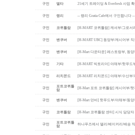
구인
델타
21세기 트레이딩 & Everfresh 사
구인
랭리
-- 랭리 Gratia Cafe에서 구인합니다 --
구인
코퀴틀람
[H-MART 코퀴틀람] 캐셔부/그로
구인
밴쿠버
[H-MART UBC] 동양부/캐시어부 
구인
밴쿠버
[H-Mart 다운타운] 레스토랑부, 
구인
기타
[H-MART 빅토리아] 야채부/핫푸
구인
리치몬드
[H-MART 리치몬드] 야채부/수산
포트코퀴틀
구인
[H-Mart 포트 코퀴틀람] 캐시어부
람
구인
밴쿠버
[H-Mart 던바] 핫푸드부/야채부/동
구인
코퀴틀람
[H-Mart 코퀴틀람 센터] 시식 담당
포트코퀴틀
구인
하나푸즈에서 델리/베이커리/배송 
람