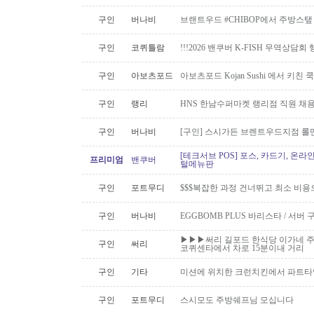
구인
버나비
브랜트우드 #CHIBOP에서 주방스탶
구인
코퀴틀람
!!!2026 밴쿠버 K-FISH 무역상담회
구인
아보츠포드
아보츠포드 Kojan Sushi 에서 키친
구인
랭리
HNS 한남수퍼마켓 랭리점 직원 채
구인
버나비
[구인] 스시가든 브렌트우드지점 롤맨
[테크서브 POS] 포스, 카드기, 온라
프리미엄
밴쿠버
털메뉴판
구인
포트무디
$$$복잡한 과정 건너뛰고 최소 비용
구인
버나비
EGGBOMB PLUS 바리스타 / 서버 
▶▶▶써리 길포드 한식당 이가네 주
구인
써리
코퀴센타에서 차로 15분이내 거리
구인
기타
미션에 위치한 크런치킨에서 파트타
구인
포트무디
스시모도 주방쉐프님 모십니다