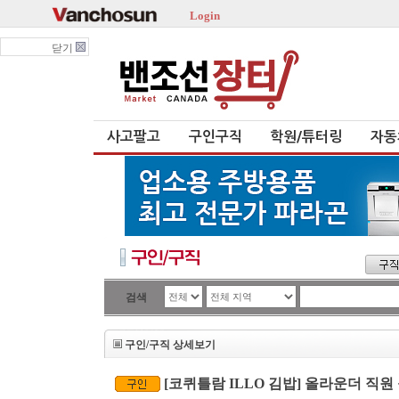
Login
닫기
사고팔고
구인구직
학원/튜터링
자동
검색
구인/구직 상세보기
[코퀴틀람 ILLO 김밥] 올라운더 직원 구