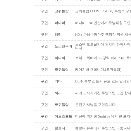
구인
코퀴틀람
코퀴틀람 I LOVE K-BBQ 주빙쿡 
구인
버나비
버나비 고려면관에서 주방직원 구인
구인
랭리
HNS 한남수퍼마켓 랭리점 직원 채
노스벤 오토몰안에 위치한 하버사이
구인
노스밴쿠버
니다
구인
버나비
로히드 위베이크- 경력 바리스타, 
구인
코퀴틀람
케어기버 구합니다.(코퀴틀람)
구인
기타
BC주 중부 소도시 규모 있는 일식
구인
써리
써리 오사카키친 주방스텝 모집 합
구인
코퀴틀람
운전 기사님을 구인합니다.
구인
아보츠포드
미션에 위치한 Sushi Te 에서 전 
구인
킬로나
캘로나 유주에서 주방스텝 구합니다