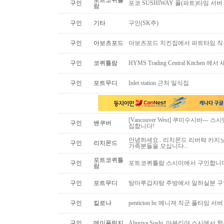
포트코퀴틀
구인
포코 SUSHIWAY 풀(파트)타임 서버
람
구인
기타
구인(SK주)
구인
아보츠포드
아보츠포드 치킨집에서 파트타임 직
구인
코퀴틀람
HYMS Trading Central Kitch
구인
포트무디
Inlet station 근처 일식집
[Vancouver West] 쿠미수시바---
구인
밴쿠버
집합니다!
안녕하세요.. 리치몬드 리버락 카지노
구인
리치몬드
가족분들을 모십니다...
포트코퀴틀
구인
포트코퀴틀람 스시미에서 구인합니다. ( 
람
구인
포트무디
탕마루감자탕 주방에서 일하실분 구인
구인
킬로나
penticton bc 메니져 직군 풀타임 서
구인
메이플릿지
Aburiya Sushi, 아부리야 스시에