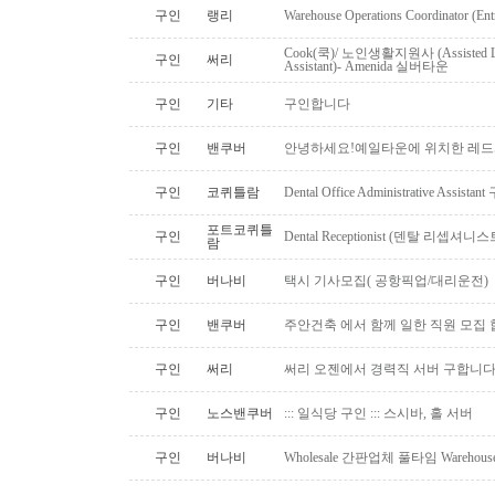
구인
랭리
Warehouse Operations Coordinator (Ent
Cook(쿡)/ 노인생활지원사 (Assisted Li
구인
써리
Assistant)- Amenida 실버타운
구인
기타
구인합니다
구인
밴쿠버
안녕하세요!예일타운에 위치한 레드
구인
코퀴틀람
Dental Office Administrative Assis
포트코퀴틀
구인
Dental Receptionist (덴탈 리셉
람
구인
버나비
택시 기사모집( 공항픽업/대리운전)
구인
밴쿠버
주안건축 에서 함께 일한 직원 모집 
구인
써리
써리 오젠에서 경력직 서버 구합니
구인
노스밴쿠버
::: 일식당 구인 ::: 스시바, 홀 서버
구인
버나비
Wholesale 간판업체 풀타임 Warehous