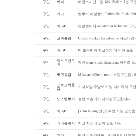
구인
써리
메인스시맨 1 분 웨이츄레스 1분 
구인
기타
밴쿠버 아일랜드 Parksville, Sushi 
구인
버나비
덴탈랩에서 assistant or technician
구인
코퀴틀람
Chicko chicken Lansdowme 파
구인
버나비
땀 흘린만큼 확실하게 대우 해 드립니
웨스트밴쿠
구인
웨벤 Bene Sushi Restaurant 세컨
버
구인
코퀴틀람
Mika sushi/Sushi moon 스텝구인합니
포트코퀴틀
구인
기사식당 주방보조 및 디시워셔 구
람
구인
노스밴쿠버
놀밴 북촌에서 서버분구인합니다
구인
버나비
[Yeun Kyung 연경] 주방 직원 모집
구인
메이플릿지
치코 치킨에 같이 일할 사람
구인
기타
벤쿠버 아일랜드 나나이모에서 웨이