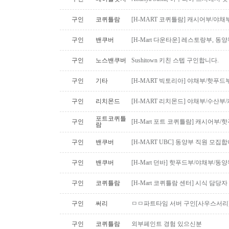
구인
코퀴틀람
[H-MART 코퀴틀람] 캐시어부/야
구인
밴쿠버
[H-Mart 다운타운] 레스토랑부, 
구인
노스밴쿠버
Sushitown 키친 스텝 구인합니다.
구인
기타
[H-MART 빅토리아] 야채부/핫푸
구인
리치몬드
[H-MART 리치몬드] 야채부/수산
포트코퀴틀
구인
[H-Mart 포트 코퀴틀람] 캐시어부
람
구인
밴쿠버
[H-MART UBC] 동양부 직원 모집합
구인
밴쿠버
[H-Mart 던바] 핫푸드부/야채부/동
구인
코퀴틀람
[H-Mart 코퀴틀람 센터] 시식 담당
구인
써리
ㅁㅁ파트타임 서버 구인[사우스서리
구인
코퀴틀람
외부페인트 경험 있으신분