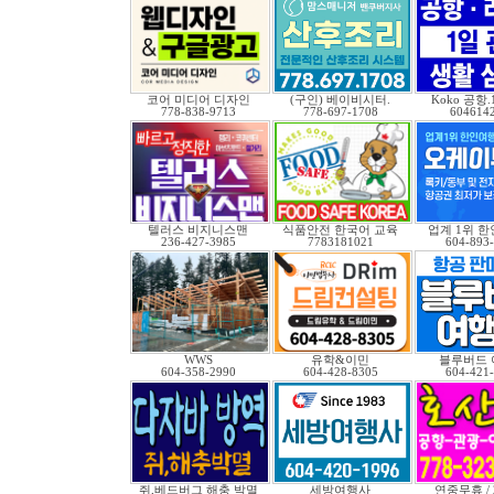
코어 미디어 디자인
(구인) 베이비시터.
Koko 공항
778-838-9713
778-697-1708
604614
텔러스 비지니스맨
식품안전 한국어 교육
업계 1위 
236-427-3985
7783181021
604-893
WWS
유학&이민
블루버드 
604-358-2990
604-428-8305
604-421
쥐,베드버그 해충 박멸
세방여행사
연중무휴 /