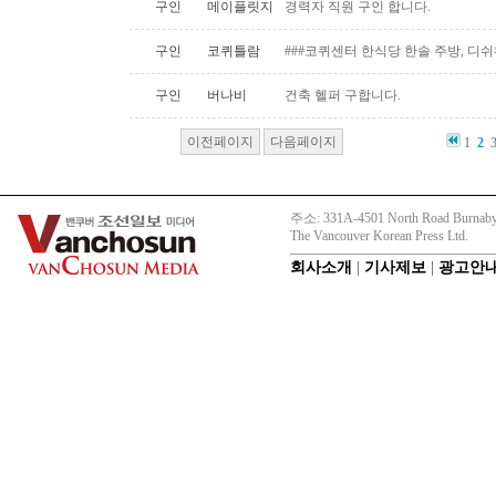
구인
메이플릿지
경력자 직원 구인 합니다.
구인
코퀴틀람
###코퀴센터 한식당 한솔 주방, 디쉬
구인
버나비
건축 헬퍼 구합니다.
이전페이지
다음페이지
1
2
주소: 331A-4501 North Road Burnaby
The Vancouver Korean Press Ltd.
회사소개
|
기사제보
|
광고안