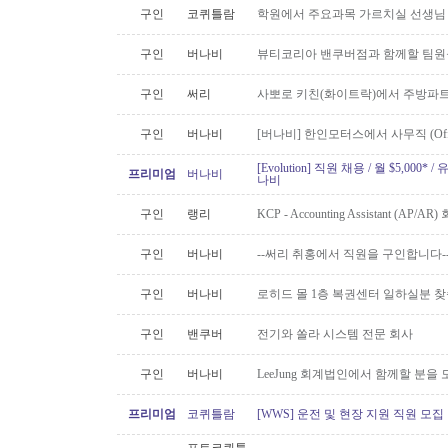
구인
코퀴틀람
학원에서 주요과목 가르치실 선생님
구인
버나비
뷰티코리아 밴쿠버점과 함께할 팀원
구인
써리
사뽀로 키친(화이트락)에서 주방파트
구인
버나비
[버나비] 한인모터스에서 사무직 (Off
[Evolution] 직원 채용 / 월 $5,00
프리미엄
버나비
나비
구인
랭리
KCP - Accounting Assistant (A
구인
버나비
--써리 취홍에서 직원을 구인합니다-
구인
버나비
로히드 몰 1층 복권센터 일하실분 
구인
밴쿠버
전기와 쏠라 시스템 전문 회사
구인
버나비
LeeJung 회계법인에서 함께할 분을
프리미엄
코퀴틀람
[WWS] 운전 및 현장 지원 직원 모집