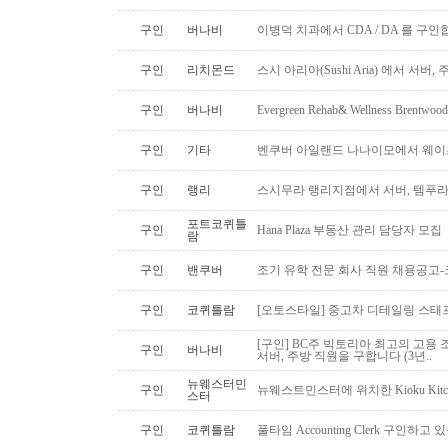
구인
버나비
이병덕 치과에서 CDA / DA 를 구
구인
리치몬드
스시 아리아(Sushi Aria) 에서 서버
구인
버나비
Evergreen Rehab& Wellness B
구인
기타
벤쿠버 아일랜드 나나이모에서 웨이
구인
랭리
스시무라 랭리지점에서 서버, 템푸라,
포트코퀴틀
구인
Hana Plaza 부동산 관리 담당자 모집
람
구인
밴쿠버
조기 유학 전문 회사 직원 채용공고
구인
코퀴틀람
[오토스타일] 중고차 디테일링 스태프 
[구인] BC주 빅토리아 최고의 고용 
구인
버나비
서버, 주방 직원을 구합니다 (3년..
뉴웨스터민
구인
뉴웨스트민스터에 위치한 Kioku Kitche
스터
구인
코퀴틀람
풀타임 Accounting Clerk 구인하고