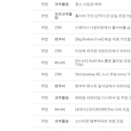
구인
코퀴틀람
청소 사업권 매매
포트코퀴틀
구인
홀서버 구인 (근무시간 요일 조정가능
람
구인
기타
스쿼미시 다운타운에서 홀서버를 급
구인
밴쿠버
[Big Brothers Food] 배송 직원 구
구인
기타
미션에 위치한 크런치킨에서 파트타
[버나비] Sushi Box 롤맨 풀타임 모집
구인
버나비
가능)
구인
기타
West kootenay BC 스시.주방.serve
구인
밴쿠버
벤쿠버 웨스트 일식당에서 파트타임 스시맨
구인
코퀴틀람
희래등 파트타임 디시워셔 및 주방 
구인
버나비
[로히드] EGGBOMB Plus 서버 모집
구인
코퀴틀람
스시타운 템뿌라파트 직원 모집