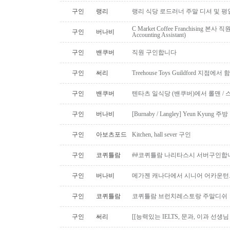
구인
랭리
랭리 식당 로드러너 주말 디셔 및 평
C Market Coffee Franchising 본사 직원 채
구인
버나비
Accounting Assistant)
구인
밴쿠버
직원 구인합니다
구인
써리
Treehouse Toys Guildford 지점에
구인
밴쿠버
텐타츠 일식당 (밴쿠버)에서 롤맨 / 
구인
버나비
[Burnaby / Langley] Yeun Kyun
구인
아보츠포드
Kitchen, hall sever 구인
구인
코퀴틀람
##코퀴틀람 나리타스시 서버구인합
구인
버나비
메가젠 캐나다에서 시니어 어카운턴
구인
코퀴틀람
코퀴틀람 브런치레스토랑 주말디쉬
구인
써리
[[능력있는 IELTS, 문과, 이과 선생