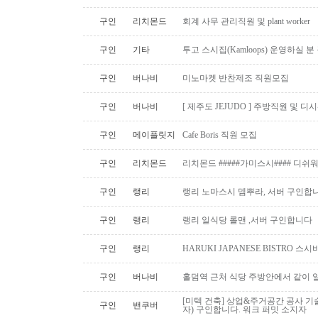
구인
리치몬드
회계 사무 관리직원 및 plant worker
구인
기타
투고 스시집(Kamloops) 운영하실 
구인
버나비
미노마켓 반찬제조 직원모집
구인
버나비
[ 제주도 JEJUDO ] 주방직원 및 
구인
메이플릿지
Cafe Boris 직원 모집
구인
리치몬드
리치몬드 #####가미스시#### 디쉬
구인
랭리
랭리 노마스시 뎀뿌라, 서버 구인합니
구인
랭리
랭리 일식당 롤맨 ,서버 구인합니다
구인
랭리
HARUKI JAPANESE BISTRO 
구인
버나비
홀덤역 근처 식당 주방안에서 같이 
[미텍 건축] 상업&주거공간 공사 기
구인
밴쿠버
자) 구인합니다. 워크 퍼밋 소지자