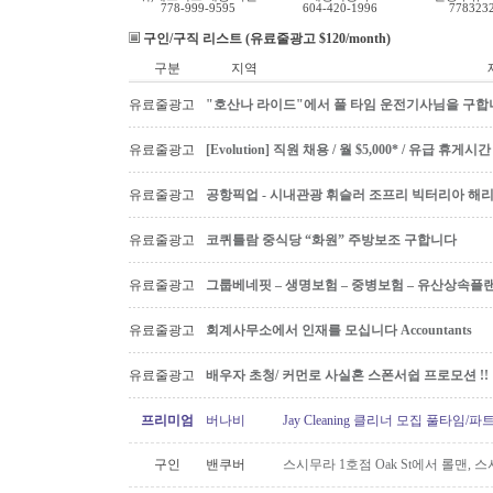
778-999-9595
604-420-1996
778323
구인/구직 리스트 (유료줄광고 $120/month)
구분
지역
유료줄광고
"호산나 라이드"에서 풀 타임 운전기사님을 구합
유료줄광고
[Evolution] 직원 채용 / 월 $5,000* / 유급 휴
유료줄광고
공항픽업 - 시내관광 휘슬러 조프리 빅터리아 해리슨온
유료줄광고
코퀴틀람 중식당 “화원” 주방보조 구합니다
유료줄광고
그룹베네핏 – 생명보험 – 중병보험 – 유산상속플
유료줄광고
회계사무소에서 인재를 모십니다 Accountants
유료줄광고
배우자 초청/ 커먼로 사실혼 스폰서쉽 프로모션 !!
프리미엄
버나비
Jay Cleaning 클리너 모집 풀타임/
구인
밴쿠버
스시무라 1호점 Oak St에서 롤맨, 