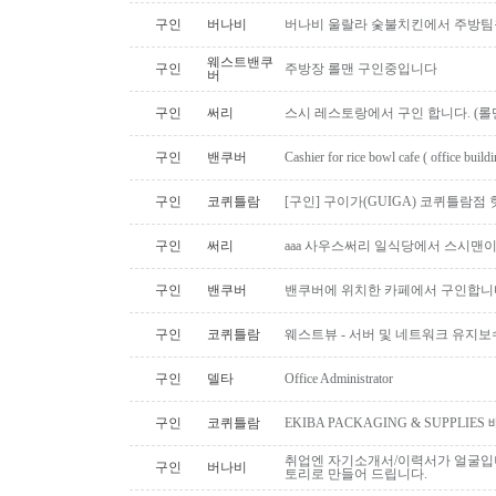
구인
버나비
버나비 울랄라 숯불치킨에서 주방팀
웨스트밴쿠
구인
주방장 롤맨 구인중입니다
버
구인
써리
스시 레스토랑에서 구인 합니다. (롤맨
구인
밴쿠버
Cashier for rice bowl cafe ( office build
구인
코퀴틀람
[구인] 구이가(GUIGA) 코퀴틀람점 핫푸
구인
써리
aaa 사우스써리 일식당에서 스시맨이
구인
밴쿠버
밴쿠버에 위치한 카페에서 구인합니
구인
코퀴틀람
웨스트뷰 - 서버 및 네트워크 유지보
구인
델타
Office Administrator
구인
코퀴틀람
EKIBA PACKAGING & SUPPLI
취업엔 자기소개서/이력서가 얼굴입니
구인
버나비
토리로 만들어 드립니다.