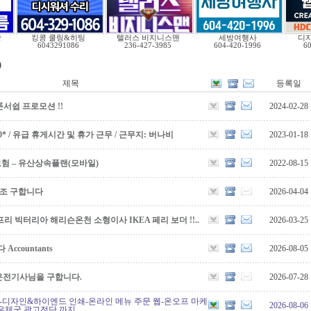
광
킹콩 쿨링&히팅
텔러스 비지니스맨
세방여행사
디자
6043291086
236-427-3985
604-420-1996
6
)
제목
등록일
서쉽 프로모션 !!
2024-02-28
5,000* / 유급 휴게시간 및 휴가 근무 / 근무지: 버나비
2023-01-18
보험 – 유산상속플랜(모바일)
2022-08-15
보조 구합니다
2026-04-04
리 빅터리아 해리슨온천 소형이사 IKEA 페리 보더 !!..
2026-03-25
countants
2026-08-05
운전기사님을 구합니다.
2026-07-28
-디자인&하이엔드 인쇄-온라인 메뉴 주문 웹-온오프 마케
2026-08-06
우체국 광고전단 까지