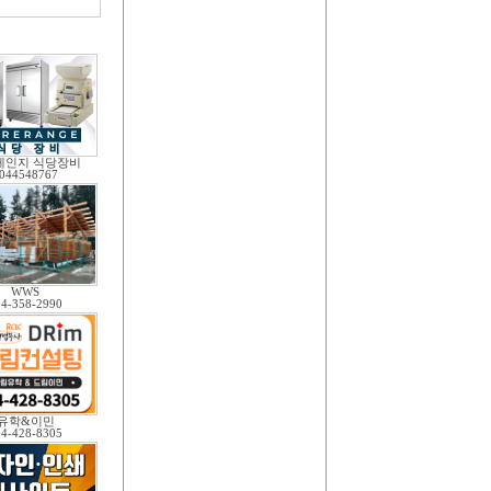
레인지 식당장비
044548767
WWS
04-358-2990
유학&이민
04-428-8305