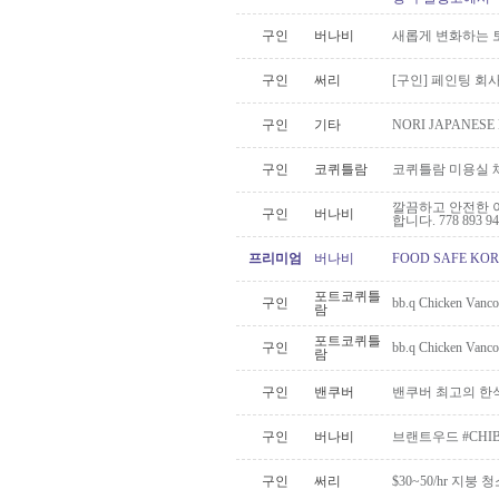
구인
버나비
새롭게 변화하는 
구인
써리
[구인] 페인팅 회
구인
기타
NORI JAPANE
구인
코퀴틀람
코퀴틀람 미용실 
깔끔하고 안전한 이사 
구인
버나비
합니다. 778 893 94
프리미엄
버나비
FOOD SAFE K
포트코퀴틀
구인
bb.q Chicken 
람
포트코퀴틀
구인
bb.q Chicken 
람
구인
밴쿠버
밴쿠버 최고의 한식
구인
버나비
브랜트우드 #CHI
구인
써리
$30~50/hr 지붕