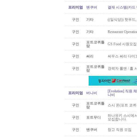
프리미엄
밴쿠버
결재 시스템(카드 
구인
기타
((일식당)) 핫푸드
구인
기타
Restaurant Operatio
포트코퀴틀
구인
GS Food 사원모집
람
구인
써리
싸우스 써리 다미
포트코퀴틀
구인
경력자 롤맨 / 홀 
람
[Evolution] 직
프리미엄
버나비
나비
포트코퀴틀
구인
스시 온(포트 코
람
하나유키 스시에서 
구인
포트무디
모집합니다.
구인
밴쿠버
창고 직원 모집