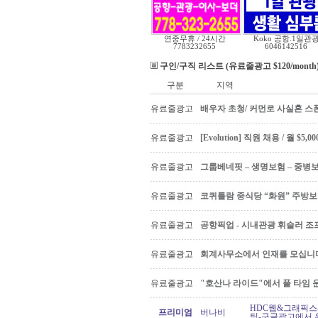
연중무휴 / 24시간
Koko 공항.1일관
7783232655
6046142516
구인/구직 리스트 (유료줄광고 $120/month
구분
지역
유료줄광고
배우자 초청/ 커먼로 사실혼 스폰
유료줄광고
[Evolution] 직원 채용 / 월 $
유료줄광고
그룹베네핏 – 생명보험 – 중병
유료줄광고
코퀴틀람 중식당 “화원” 주방
유료줄광고
공항픽업 - 시내관광 휘슬러 조프
유료줄광고
회계사무소에서 인재를 모십니다 Ac
유료줄광고
"호산나 라이드"에서 풀 타임 
HDC웹&그래픽스
프리미엄
버나비
팅-구글광고에서 