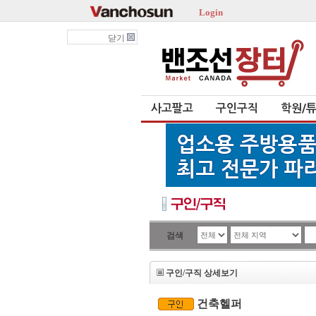
Login
닫기
사고팔고
구인구직
학원/
검색
구인/구직 상세보기
건축헬퍼