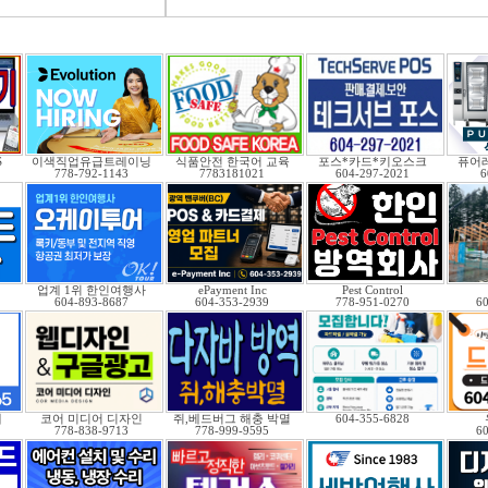
S
이색직업유급트레이닝
식품안전 한국어 교육
포스*카드*키오스크
퓨어
778-792-1143
7783181021
604-297-2021
6
업계 1위 한인여행사
ePayment Inc
Pest Control
604-893-8687
604-353-2939
778-951-0270
6
래
코어 미디어 디자인
쥐,베드버그 해충 박멸
604-355-6828
778-838-9713
778-999-9595
6