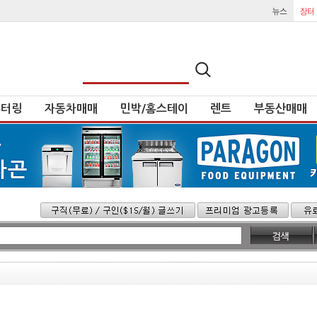
튜터링
자동차매매
민박/홈스테이
렌트
부동산매매