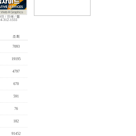
인 / 인쇄 / 웹
04-312-1555
조회
7093
19195
4797
670
591
76
182
91452