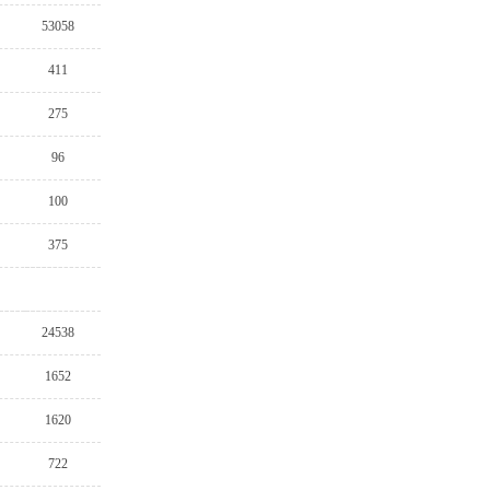
53058
411
275
96
100
375
24538
1652
1620
722