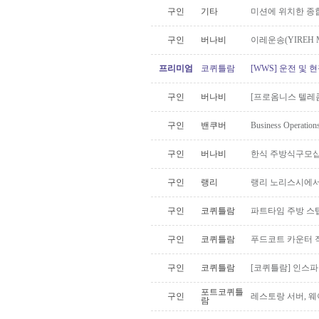
구인
기타
미션에 위치한 종
구인
버나비
이레운송(YIREH 
프리미엄
코퀴틀람
[WWS] 운전 및 
구인
버나비
[프로옴니스 텔레콤
구인
밴쿠버
Business Oper
구인
버나비
한식 주방식구모십
구인
랭리
랭리 노리스시에서
구인
코퀴틀람
파트타임 주방 스
구인
코퀴틀람
푸드코트 카운터 
구인
코퀴틀람
[코퀴틀람] 인스
포트코퀴틀
구인
레스토랑 서버, 
람