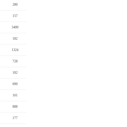
280
157
3400
182
1324
728
182
690
161
888
177