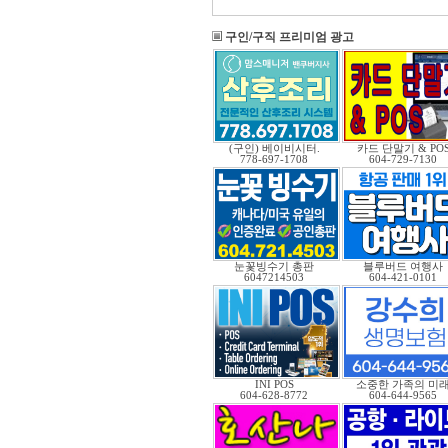
구인/구직 프리미엄 광고
(구인) 베이비시터.
카드 단말기 & PO
778-697-1708
604-729-7130
눈꽃빙수기 총판
블루버드 여행사
6047214503
604-421-0101
INI POS
소중한 가족의 미
604-628-8772
604-644-9565