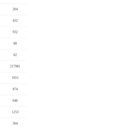
264
432
932
88
62
217981
1651
874
646
1253
364