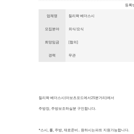
등록번호 
업체명
칠리왁 베더스시
모집분야
외식/요식
희망임금
[협의]
경력
무관
칠리왁 베더스시(아보츠포드에서25분거리)에서
주방장, 주방보조하실분 구인합니다.
*스시, 롤, 주방, 재료준비.. 원하시는파트 지원가능합니다.