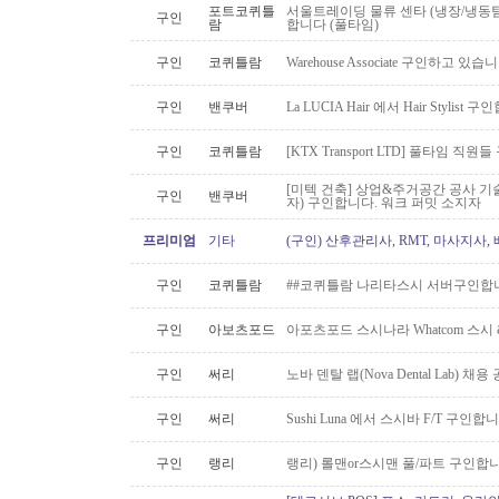
포트코퀴틀
서울트레이딩 물류 센타 (냉장/냉동팀
구인
람
합니다 (풀타임)
구인
코퀴틀람
Warehouse Associate 구인하고 있습
구인
밴쿠버
La LUCIA Hair 에서 Hair Stylist 
구인
코퀴틀람
[KTX Transport LTD] 풀타임 
[미텍 건축] 상업&주거공간 공사 기
구인
밴쿠버
자) 구인합니다. 워크 퍼밋 소지자
프리미엄
기타
(구인) 산후관리사, RMT, 마사지사
구인
코퀴틀람
##코퀴틀람 나리타스시 서버구인합
구인
아보츠포드
아포츠포드 스시나라 Whatcom 스시
구인
써리
노바 덴탈 랩(Nova Dental Lab) 채용 공
구인
써리
Sushi Luna 에서 스시바 F/T 구인합
구인
랭리
랭리) 롤맨or스시맨 풀/파트 구인합니