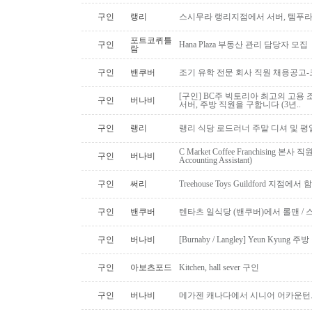
구인
랭리
스시무라 랭리지점에서 서버, 템푸라,
포트코퀴틀
구인
Hana Plaza 부동산 관리 담당자 모집
람
구인
밴쿠버
조기 유학 전문 회사 직원 채용공고
[구인] BC주 빅토리아 최고의 고용 
구인
버나비
서버, 주방 직원을 구합니다 (3년..
구인
랭리
랭리 식당 로드러너 주말 디셔 및 평
C Market Coffee Franchising 본사 직원 채
구인
버나비
Accounting Assistant)
구인
써리
Treehouse Toys Guildford 지점에
구인
밴쿠버
텐타츠 일식당 (밴쿠버)에서 롤맨 / 
구인
버나비
[Burnaby / Langley] Yeun Kyun
구인
아보츠포드
Kitchen, hall sever 구인
구인
버나비
메가젠 캐나다에서 시니어 어카운턴