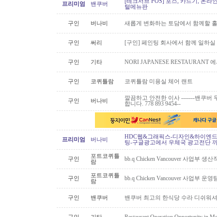
[테크서브 POS] 포스, 카드기, 온라
프리미엄
밴쿠버
털메뉴판
구인
버나비
새롭게 변화하는 토담에서 함께할 홀
구인
써리
[구인] 페인팅 회사에서 함께 일하실
구인
기타
NORI JAPANESE RESTAURAN
구인
코퀴틀람
코퀴틀람 미용실 체어 랜트
깔끔하고 안전한 이사 -------밴쿠버 무
구인
버나비
합니다. 778 893 9454--
HDC웹&그래픽스-디자인&하이엔드 
프리미엄
버나비
팅-구글광고에서 우체국 광고전단 
포트코퀴틀
구인
bb.q Chicken Vancouver 사업부
람
포트코퀴틀
구인
bb.q Chicken Vancouver 사업부
람
구인
밴쿠버
밴쿠버 최고의 한식당 수라 디쉬워셔