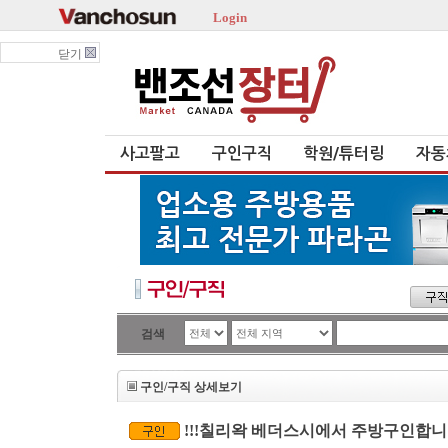
Login
닫기
사고팔고
구인구직
학원/튜터링
자동
검색
구인/구직 상세보기
!!!칠리왁 베더스시에서 주방구인합니다.