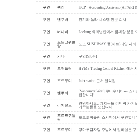
구인
랭리
KCP - Accounting Assistant (A
구인
밴쿠버
전기와 쏠라 시스템 전문 회사
구인
버나비
LeeJung 회계법인에서 함께할 분을
포트코퀴틀
구인
포코 SUSHIWAY 풀(파트)타임 서버
람
구인
기타
구인(SK주)
구인
코퀴틀람
HYMS Trading Central Kitch
구인
포트무디
Inlet station 근처 일식집
[Vancouver West] 쿠미수시바---
구인
밴쿠버
집합니다!
안녕하세요.. 리치몬드 리버락 카지노
구인
리치몬드
가족분들을 모십니다...
포트코퀴틀
구인
포트코퀴틀람 스시미에서 구인합니다. ( 
람
구인
포트무디
탕마루감자탕 주방에서 일하실분 구인