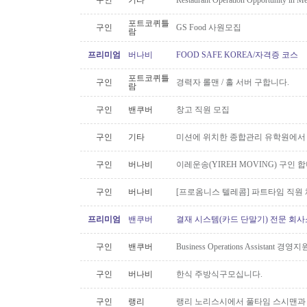
구인
기타
Restaurant Operation Opportunity in M
포트코퀴틀
구인
GS Food 사원모집
람
프리미엄
버나비
FOOD SAFE KOREA/자격증 코스
포트코퀴틀
구인
경력자 롤맨 / 홀 서버 구합니다.
람
구인
밴쿠버
창고 직원 모집
구인
기타
미션에 위치한 종합관리 유학원에서
구인
버나비
이레운송(YIREH MOVING) 구인 
구인
버나비
[프로옴니스 텔레콤] 파트타임 직원
프리미엄
밴쿠버
결재 시스템(카드 단말기) 전문 회사
구인
밴쿠버
Business Operations Assista
구인
버나비
한식 주방식구모십니다.
구인
랭리
랭리 노리스시에서 풀타임 스시맨과