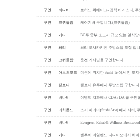
구인
버나비
로히드 위베이크- 경력 바리스타, 
구인
코퀴틀람
케어기버 구합니다.(코퀴틀람)
구인
기타
BC주 중부 소도시 규모 있는 일식
구인
써리
써리 오사카키친 주방스텝 모집 합
구인
코퀴틀람
운전 기사님을 구인합니다.
구인
아보츠포드
미션에 위치한 Sushi Te 에서 전 
구인
킬로나
캘로나 유주에서 주방스텝 구합니다
구인
버나비
이병덕 치과에서 CDA / DA 를 구
구인
리치몬드
스시 아리아(Sushi Aria) 에서 서버
구인
버나비
Evergreen Rehab& Wellness B
구인
기타
벤쿠버 아일랜드 나나이모에서 웨이