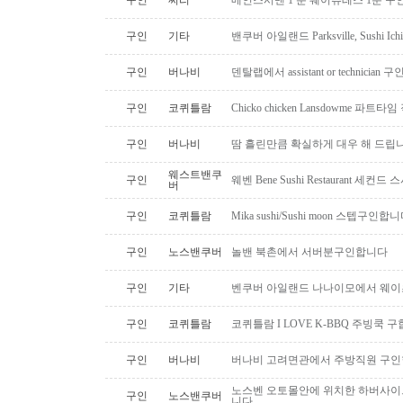
구인
써리
메인스시맨 1 분 웨이츄레스 1분 
구인
기타
밴쿠버 아일랜드 Parksville, Sushi 
구인
버나비
덴탈랩에서 assistant or technician
구인
코퀴틀람
Chicko chicken Lansdowme 파
구인
버나비
땀 흘린만큼 확실하게 대우 해 드립니
웨스트밴쿠
구인
웨벤 Bene Sushi Restaurant 세컨
버
구인
코퀴틀람
Mika sushi/Sushi moon 스텝구인합니
구인
노스밴쿠버
놀밴 북촌에서 서버분구인합니다
구인
기타
벤쿠버 아일랜드 나나이모에서 웨이
구인
코퀴틀람
코퀴틀람 I LOVE K-BBQ 주빙쿡 
구인
버나비
버나비 고려면관에서 주방직원 구인
노스벤 오토몰안에 위치한 하버사이
구인
노스밴쿠버
니다