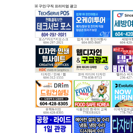
구인/구직 프리미엄 광고
포스*카드*키오스크
업계 1위 한인여행사
세방여
604-297-2021
604-893-8687
604-420
디자인 / 인쇄 / 웹
코어 미디어 디자인
텔러스 비
604-312-1555
778-838-9713
236-427
유학&이민
식품안전 한국어 교육
이색직업유
604-428-8305
7783181021
778-792