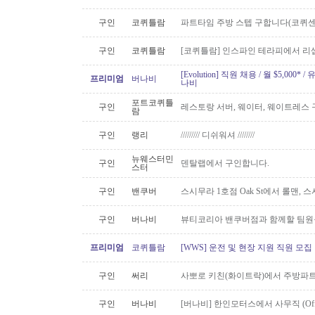
구인
코퀴틀람
파트타임 주방 스텝 구합니다(코퀴센
구인
코퀴틀람
[코퀴틀람] 인스파인 테라피에서 리
[Evolution] 직원 채용 / 월 $5,00
프리미엄
버나비
나비
포트코퀴틀
구인
레스토랑 서버, 웨이터, 웨이트레스
람
구인
랭리
///////// 디쉬워셔 ////////
뉴웨스터민
구인
덴탈랩에서 구인합니다.
스터
구인
밴쿠버
스시무라 1호점 Oak St에서 롤맨, 
구인
버나비
뷰티코리아 밴쿠버점과 함께할 팀원
프리미엄
코퀴틀람
[WWS] 운전 및 현장 지원 직원 모집
구인
써리
사뽀로 키친(화이트락)에서 주방파트
구인
버나비
[버나비] 한인모터스에서 사무직 (Off