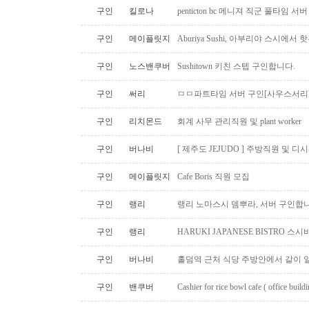
구인
킬로나
penticton bc 메니져 직군 풀타임 서
구인
메이플릿지
Aburiya Sushi, 아부리야 스시에
구인
노스밴쿠버
Sushitown 키친 스텝 구인합니다.
구인
써리
ㅁㅁ파트타임 서버 구인[사우스서리
구인
리치몬드
회계 사무 관리직원 및 plant worker
구인
버나비
[ 제주도 JEJUDO ] 주방직원 및 
구인
메이플릿지
Cafe Boris 직원 모집
구인
랭리
랭리 노마스시 뎀뿌라, 서버 구인합니
구인
랭리
HARUKI JAPANESE BISTRO 
구인
버나비
홀덤역 근처 식당 주방안에서 같이 
구인
밴쿠버
Cashier for rice bowl cafe ( office build