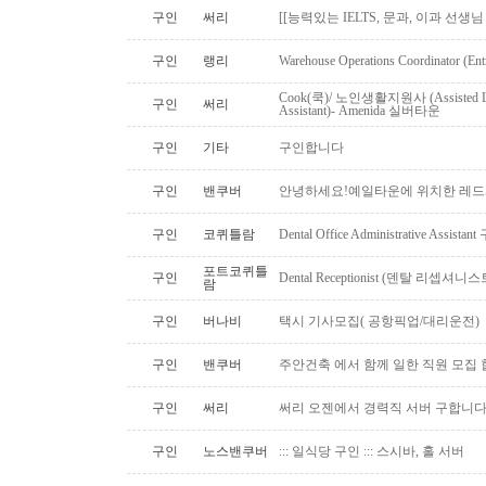
구인
써리
[[능력있는 IELTS, 문과, 이과 선생
구인
랭리
Warehouse Operations Coordinator (Ent
Cook(쿡)/ 노인생활지원사 (Assisted Li
구인
써리
Assistant)- Amenida 실버타운
구인
기타
구인합니다
구인
밴쿠버
안녕하세요!예일타운에 위치한 레드
구인
코퀴틀람
Dental Office Administrative Assis
포트코퀴틀
구인
Dental Receptionist (덴탈 리셉
람
구인
버나비
택시 기사모집( 공항픽업/대리운전)
구인
밴쿠버
주안건축 에서 함께 일한 직원 모집 
구인
써리
써리 오젠에서 경력직 서버 구합니
구인
노스밴쿠버
::: 일식당 구인 ::: 스시바, 홀 서버