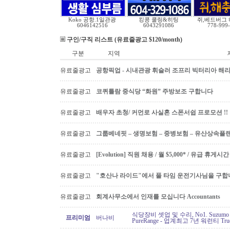
Koko 공항.1일관광
킹콩 쿨링&히팅
쥐,베드버그 
6046142516
6043291086
778-999
구인/구직 리스트 (유료줄광고 $120/month)
구분
지역
유료줄광고
공항픽업 - 시내관광 휘슬러 조프리 빅터리아 해리슨온
유료줄광고
코퀴틀람 중식당 “화원” 주방보조 구합니다
유료줄광고
배우자 초청/ 커먼로 사실혼 스폰서쉽 프로모션 !!
유료줄광고
그룹베네핏 – 생명보험 – 중병보험 – 유산상속플
유료줄광고
[Evolution] 직원 채용 / 월 $5,000* / 유급 휴
유료줄광고
"호산나 라이드"에서 풀 타임 운전기사님을 구합
유료줄광고
회계사무소에서 인재를 모십니다 Accountants
식당장비 셋업 및 수리, No1. Suzu
프리미엄
버나비
PureRange - 업계최고 7년 워런티 Tr