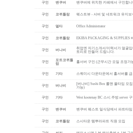
구인
밴쿠버
밴쿠버에 위치한 카페에서 구인합니
구인
코퀴틀람
웨스트뷰 - 서버 및 네트워크 유지보
구인
델타
Office Administrator
구인
코퀴틀람
EKIBA PACKAGING & SUPPLI
취업엔 자기소개서/이력서가 얼굴입니
구인
버나비
토리로 만들어 드립니다.
포트코퀴틀
구인
홀서버 구인 (근무시간 요일 조정가능
람
구인
기타
스쿼미시 다운타운에서 홀서버를 급
[버나비] Sushi Box 롤맨 풀타임 모집
구인
버나비
가능)
구인
기타
West kootenay BC 스시.주방.serve
구인
밴쿠버
벤쿠버 웨스트 일식당에서 파트타임 스시맨
구인
코퀴틀람
스시타운 템뿌라파트 직원 모집