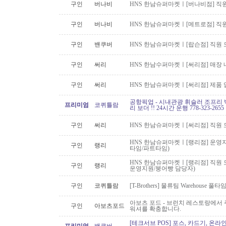
구인
버나비
HNS 한남슈퍼마켓ㅣ[버나비점] 직원
구인
버나비
HNS 한남슈퍼마켓ㅣ[메트로점] 직원
구인
밴쿠버
HNS 한남슈퍼마켓ㅣ[랍슨점] 직원 모
구인
써리
HNS 한남수퍼마켓ㅣ[써리점] 매장 
구인
써리
HNS 한남슈퍼마켓ㅣ[써리점] 제품 
공항픽업 - 시내관광 휘슬러 조프리 
프리미엄
코퀴틀람
리 보더 !! 24시간 운행 778-323-2655
구인
써리
HNS 한남슈퍼마켓ㅣ[써리점] 직원 
HNS 한남슈퍼마켓ㅣ[랭리점] 운영지
구인
랭리
타임/파트타임)
HNS 한남슈퍼마켓ㅣ[랭리점] 직원 
구인
랭리
운영지원/붕어빵 담당자)
구인
코퀴틀람
[T-Brothers] 물류팀 Warehouse 
아보츠 포드 - 브런치 레스토랑에서 주
구인
아보츠포드
워셔를 확충합니다.
[테크서브 POS] 포스, 카드기, 온라