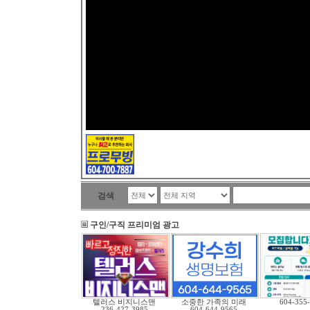
검색
구인/구직 프리미엄 광고
텔러스 비지니스맨
소중한 가족의 미래
604-355
236-427-3985
604-644-9565