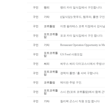
구인
랭리
랭리 카이 일식집에서 구인합니다.
구인
기타
((일식당)) 핫푸드, 템푸라, 롤맨 
구인
코퀴틀람
이젠 필라테스 코퀴 지점에서 강사
포트코퀴틀
구인
포코 카이 일식집에서 구인 합니다.
람
구인
기타
Restaurant Operation Opportunity in M
포트코퀴틀
구인
GS Food 사원모집
람
구인
써리
싸우스 써리 다미꼬스시에서 주방스
포트코퀴틀
구인
경력자 롤맨 / 홀 서버 구합니다.
람
구인
코퀴틀람
메이란 주방 구인.
포트코퀴틀
구인
스시 온(포트 코퀴틀람)에서 함께 
람
구인
기타
칠리왁 곤스시 직원 모집 합니다