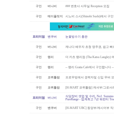
구인
버나비
### 변호사 사무실 Reception 모집
구인
메이플릿지
시노비 스시(Shinobi Sushi)에서 구
프리미엄
밴쿠버
눈꽃빙수기 총판
구인
버나비
캐나다 배우자 초청 영주권, 쉽고 빠
구인
랭리
더 카츠 랭리점 (Tha Katsu Langl
구인
랭리
-- 랭리 Gratia Cafe에서 구인합니다 --
구인
코퀴틀람
프로무빙에서 경력자및 신입 무버 
구인
코퀴틀람
[H-MART 코퀴틀람] 캐셔부/그로
식당장비 셋업 및 수리, No1. Suzu
프리미엄
버나비
PureRange - 업계최고 7년 워런티 Tr
구인
밴쿠버
[H-MART UBC] 동양부/캐시어부 