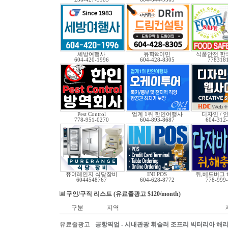
세방여행사
유학&이민
식품안전 한
604-420-1996
604-428-8305
778318
Pest Control
업계 1위 한인여행사
디자인 / 인
778-951-0270
604-893-8687
604-312
퓨어레인지 식당장비
INI POS
쥐,베드버그 
6044548767
604-628-8772
778-999
구인/구직 리스트 (유료줄광고 $120/month)
구분
지역
유료줄광고
공항픽업 - 시내관광 휘슬러 조프리 빅터리아 해리슨온