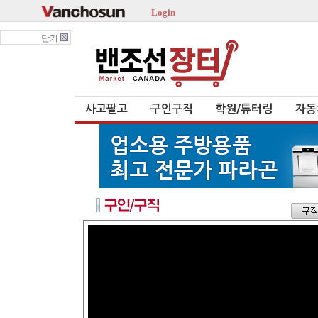
Login
닫기
사고팔고
구인구직
학원/튜터링
자동