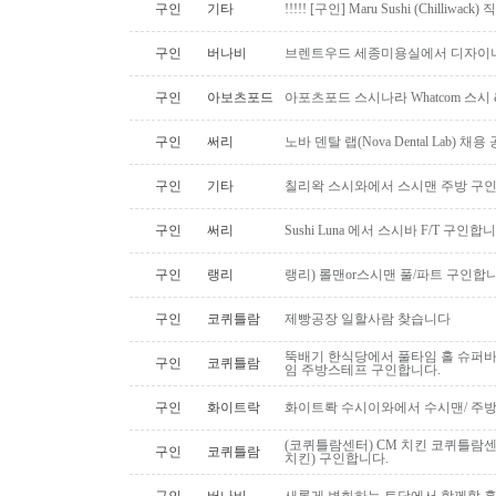
구인
기타
!!!!! [구인] Maru Sushi (Chilliwack)
구인
버나비
브렌트우드 세종미용실에서 디자이너
구인
아보츠포드
아포츠포드 스시나라 Whatcom 스시
구인
써리
노바 덴탈 랩(Nova Dental Lab) 채용 공
구인
기타
칠리왁 스시와에서 스시맨 주방 구
구인
써리
Sushi Luna 에서 스시바 F/T 구인합
구인
랭리
랭리) 롤맨or스시맨 풀/파트 구인합니
구인
코퀴틀람
제빵공장 일할사람 찾습니다
뚝배기 한식당에서 풀타임 홀 슈퍼
구인
코퀴틀람
임 주방스테프 구인합니다.
구인
화이트락
화이트롹 수시이와에서 수시맨/ 주방
(코퀴틀람센터) CM 치킨 코퀴틀람
구인
코퀴틀람
치킨) 구인합니다.