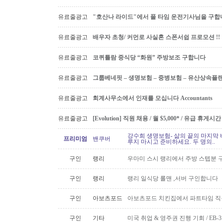
유료줄광고
"호산나 라이드"에서 풀 타임 운전기사님을 구합
유료줄광고
배우자 초청/ 커먼로 사실혼 스폰서쉽 프로모션 !!
유료줄광고
코퀴틀람 중식당 “화원” 주방보조 구합니다
유료줄광고
그룹베네핏 – 생명보험 – 중병보험 – 유산상속플
유료줄광고
회계사무소에서 인재를 모십니다 Accountants
유료줄광고
[Evolution] 직원 채용 / 월 $5,000* / 유급 휴
강수희 생명보험- 삶의 끝의 마지막 
프리미엄
밴쿠버
루지 마시고 준비하세요. 두 명의..
구인
랭리
우마미 스시 랭리에서 주방 스텝분 
구인
랭리
랭리 일식당 롤맨 ,서버 구인합니다
구인
아보츠포드
아보츠포드 치킨집에서 파트타임 직
구인
기타
미국 취업 & 영주권 진행 기회 / EB