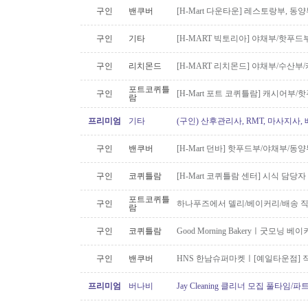
구인
밴쿠버
[H-Mart 다운타운] 레스토랑부, 
구인
기타
[H-MART 빅토리아] 야채부/핫푸
구인
리치몬드
[H-MART 리치몬드] 야채부/수산
포트코퀴틀
구인
[H-Mart 포트 코퀴틀람] 캐시어부
람
프리미엄
기타
(구인) 산후관리사, RMT, 마사지사
구인
밴쿠버
[H-Mart 던바] 핫푸드부/야채부/동
구인
코퀴틀람
[H-Mart 코퀴틀람 센터] 시식 담당
포트코퀴틀
구인
하나푸즈에서 델리/베이커리/배송 
람
구인
코퀴틀람
Good Morning Bakeryㅣ굿모닝
구인
밴쿠버
HNS 한남슈퍼마켓ㅣ[예일타운점] 
프리미엄
버나비
Jay Cleaning 클리너 모집 풀타임/