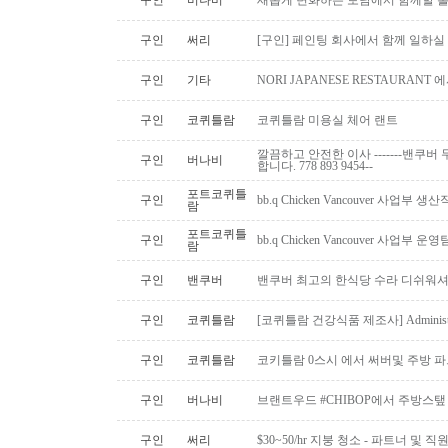
구인
버나비
새롭게 변화하는 토담에서 함께할 홀
구인
써리
[구인] 페인팅 회사에서 함께 일하실
구인
기타
NORI JAPANESE RESTAURAN
구인
코퀴틀람
코퀴틀람 미용실 체어 랜트
깔끔하고 안전한 이사 -------밴쿠버 무
구인
버나비
합니다. 778 893 9454--
포트코퀴틀
구인
bb.q Chicken Vancouver 사업부
람
포트코퀴틀
구인
bb.q Chicken Vancouver 사업부
람
구인
밴쿠버
밴쿠버 최고의 한식당 수라 디쉬워셔
구인
코퀴틀람
[코퀴틀람 건강식품 제조사] Administrato
구인
코퀴틀람
코키틀람 0스시 에서 써버및 주방 
구인
버나비
브랜트우드 #CHIBOP에서 주방스탶
구인
써리
$30~50/hr 지붕 청소 - 파트너 및 직