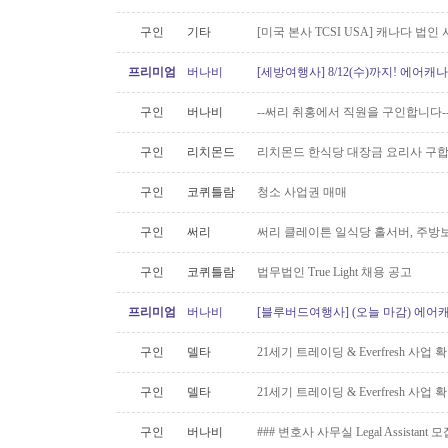
구인
기타
[미국 본사 TCSI USA] 캐나다 법
프리미엄
버나비
[세방여행사] 8/12(수)까지! 에어캐나
구인
버나비
--써리 취홍에서 직원을 구인합니다-
구인
리치몬드
리치몬드 한식당 대장금 요리사 구
구인
코퀴틀람
청소 사업권 매매
구인
써리
써리 클레이튼 일식당 홀서버, 주방보
구인
코퀴틀람
법무법인 True Light 채용 공고
프리미엄
버나비
[블루버드여행사] (오늘 마감) 에어캐
구인
델타
21세기 트레이딩 & Everfresh 사
구인
델타
21세기 트레이딩 & Everfresh 사
구인
버나비
### 변호사 사무실 Legal Assistant 