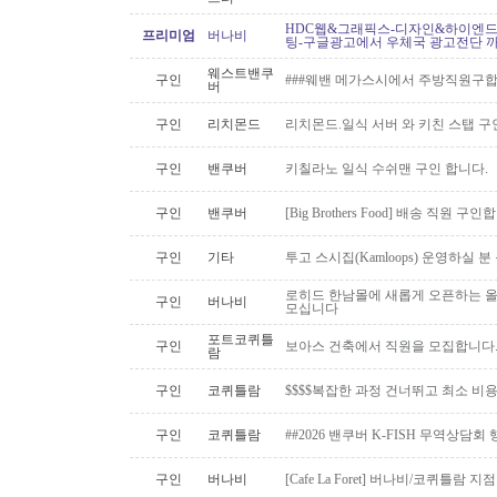
HDC웹&그래픽스-디자인&하이엔드 
프리미엄
버나비
팅-구글광고에서 우체국 광고전단 
웨스트밴쿠
구인
###웨밴 메가스시에서 주방직원구합
버
구인
리치몬드
리치몬드.일식 서버 와 키친 스탭 구
구인
밴쿠버
키칠라노 일식 수쉬맨 구인 합니다.
구인
밴쿠버
[Big Brothers Food] 배송 직원 구
구인
기타
투고 스시집(Kamloops) 운영하실 
로히드 한남몰에 새롭게 오픈하는 올
구인
버나비
모십니다
포트코퀴틀
구인
보아스 건축에서 직원을 모집합니다
람
구인
코퀴틀람
$$$$복잡한 과정 건너뛰고 최소 비
구인
코퀴틀람
##2026 밴쿠버 K-FISH 무역상담회
구인
버나비
[Cafe La Foret] 버나비/코퀴틀람 