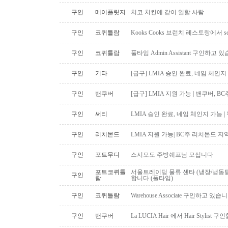
구인
메이플릿지
치코 치킨에 같이 일할 사람
구인
코퀴틀람
Kooks Cooks 브런치 레스토랑에서 s
구인
코퀴틀람
풀타임 Admin Assistant 구인하고 
구인
기타
[급구] LMIA 승인 완료, 네임 체인지 
구인
밴쿠버
[급구] LMIA 지원 가능 | 밴쿠버, 
구인
써리
LMIA 승인 완료, 네임 체인지 가능 |
구인
리치몬드
LMIA 지원 가능| BC주 리치몬드 
구인
포트무디
스시모도 주방쉐프님 모십니다
포트코퀴틀
서울트레이딩 물류 센타 (냉장/냉동팀
구인
람
합니다 (풀타임)
구인
코퀴틀람
Warehouse Associate 구인하고 있습
구인
밴쿠버
La LUCIA Hair 에서 Hair Stylist 