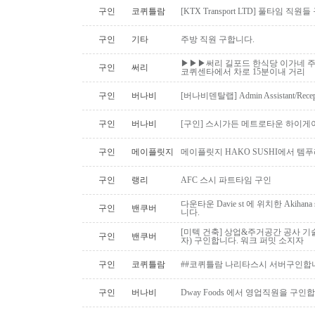
구인
코퀴틀람
[KTX Transport LTD] 풀타임 
구인
기타
주방 직원 구합니다.
▶▶▶써리 길포드 한식당 이가네 주
구인
써리
코퀴센타에서 차로 15분이내 거리
구인
버나비
[버나비덴탈랩] Admin Assistant/Recept
구인
버나비
[구인] 스시가든 메트로타운 하이게
구인
메이플릿지
메이플릿지 HAKO SUSHI에서 템
구인
랭리
AFC 스시 파트타임 구인
다운타운 Davie st 에 위치한 Akiha
구인
밴쿠버
니다.
[미텍 건축] 상업&주거공간 공사 기
구인
밴쿠버
자) 구인합니다. 워크 퍼밋 소지자
구인
코퀴틀람
##코퀴틀람 나리타스시 서버구인합
구인
버나비
Dway Foods 에서 영업직원을 구인