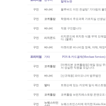
프리미엄
밴쿠버
털메뉴판
구인
버나비
블루버드 이민 컨설팅! 기다림의 불
구인
코퀴틀람
학원에서 주요과목 가르치실 선생님
구인
버나비
직원 구인합니다
리치몬드에 위치한 식품 무역 도매
구인
리치몬드
다. (물류)
구인
버나비
마켓리본 버나비점 정육, 야채, 매장
프리미엄
기타
POS & 카드결제(Merchant Servic
[마켓리본 코퀴틀람점] 매일 점심 무료 
구인
코퀴틀람
서 성실한 직원을 모십니다.
구인
버나비
[신규채용] 파이오니어 법무법인
구인
델타
트왓슨에 있는 카모메 일식 레스토랑
구인
코퀴틀람
코퀴틀람 브런치레스토랑 온앤오프 
뉴웨스터민
구인
뉴웨스트민스터에 위치한 Kioku Kitche
스터