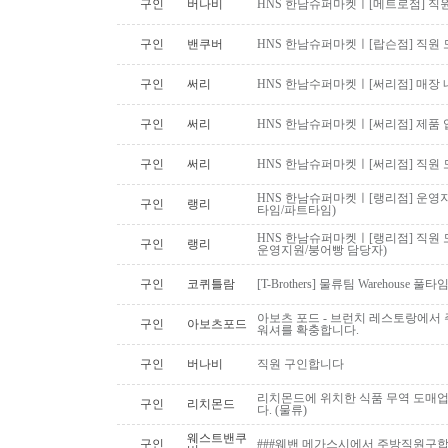
구인
버나비
HNS 한남슈퍼마켓ㅣ[메트로점] 직원
구인
밴쿠버
HNS 한남슈퍼마켓ㅣ[랍슨점] 직원 모
구인
써리
HNS 한남수퍼마켓ㅣ[써리점] 매장 
구인
써리
HNS 한남슈퍼마켓ㅣ[써리점] 제품 
구인
써리
HNS 한남슈퍼마켓ㅣ[써리점] 직원 
HNS 한남슈퍼마켓ㅣ[랭리점] 운영지
구인
랭리
타임/파트타임)
HNS 한남슈퍼마켓ㅣ[랭리점] 직원 
구인
랭리
운영지원/붕어빵 담당자)
구인
코퀴틀람
[T-Brothers] 물류팀 Warehouse 
아보츠 포드 - 브런치 레스토랑에서 주
구인
아보츠포드
워셔를 확충합니다.
구인
버나비
직원 구인합니다
리치몬드에 위치한 식품 무역 도매
구인
리치몬드
다. (물류)
웨스트밴쿠
구인
###웨밴 메가스시에서 주방직원구합