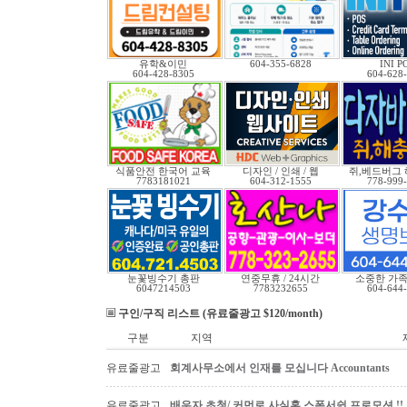
유학&이민
604-355-6828
INI P
604-428-8305
604-628
식품안전 한국어 교육
디자인 / 인쇄 / 웹
쥐,베드버그 
7783181021
604-312-1555
778-999
눈꽃빙수기 총판
연중무휴 / 24시간
소중한 가족
6047214503
7783232655
604-644
구인/구직 리스트 (유료줄광고 $120/month)
구분
지역
유료줄광고
회계사무소에서 인재를 모십니다 Accountants
유료줄광고
배우자 초청/ 커먼로 사실혼 스폰서쉽 프로모션 !!