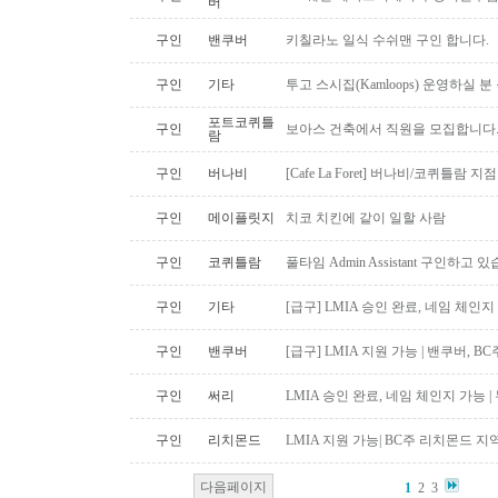
버
구인
밴쿠버
키칠라노 일식 수쉬맨 구인 합니다.
구인
기타
투고 스시집(Kamloops) 운영하실 
포트코퀴틀
구인
보아스 건축에서 직원을 모집합니다
람
구인
버나비
[Cafe La Foret] 버나비/코퀴틀람 
구인
메이플릿지
치코 치킨에 같이 일할 사람
구인
코퀴틀람
풀타임 Admin Assistant 구인하고 
구인
기타
[급구] LMIA 승인 완료, 네임 체인지 
구인
밴쿠버
[급구] LMIA 지원 가능 | 밴쿠버, 
구인
써리
LMIA 승인 완료, 네임 체인지 가능 |
구인
리치몬드
LMIA 지원 가능| BC주 리치몬드 
다음페이지
1
2
3