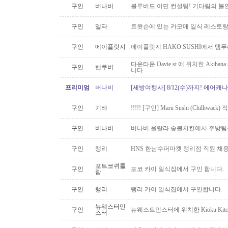
구인
버나비
블루버드 이민 컨설팅! 기다림의 불
구인
델타
트왓슨에 있는 카모메 일식 레스토랑
구인
메이플릿지
메이플릿지 HAKO SUSHI에서 템
다운타운 Davie st 에 위치한 Akiha
구인
밴쿠버
니다.
프리미엄
버나비
[세방여행사] 8/12(수)까지! 에어캐나
구인
기타
!!!!! [구인] Maru Sushi (Chilliwack)
구인
버나비
버나비 울랄라 숯불치킨에서 주방팀
구인
랭리
HNS 한남수퍼마켓 랭리점 직원 채
포트코퀴틀
구인
포코 카이 일식집에서 구인 합니다.
람
구인
랭리
랭리 카이 일식집에서 구인합니다.
뉴웨스터민
구인
뉴웨스트민스터에 위치한 Kioku Kitche
스터