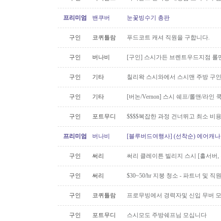
프리미엄
밴쿠버
눈꽃빙수기 총판
구인
코퀴틀람
푸드코트 캐셔 직원을 구합니다.
구인
버나비
[구인] 스시가든 브렌트우드지점 롤맨
구인
기타
칠리왁 스시와에서 스시맨 주방 구
구인
기타
[버논/Vernon] 스시 쉐프/롤맨/라인 쿡 
구인
포트무디
$$$$복잡한 과정 건너뛰고 최소 비
프리미엄
버나비
[블루버드여행사] (선착순) 에어캐나다
구인
써리
써리 클레이튼 빌리지 스시 [홀서버,
구인
써리
$30~50/hr 지붕 청소 - 파트너 및 직원 
구인
코퀴틀람
프로무빙에서 경력자및 신입 무버 
구인
포트무디
스시모도 주방쉐프님 모십니다