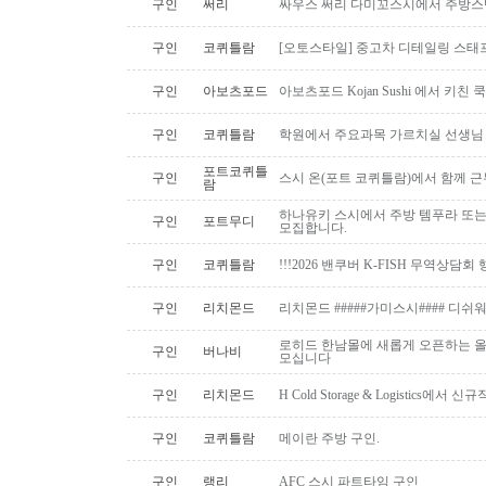
구인
써리
싸우스 써리 다미꼬스시에서 주방스
구인
코퀴틀람
[오토스타일] 중고차 디테일링 스태프 
구인
아보츠포드
아보츠포드 Kojan Sushi 에서 키친
구인
코퀴틀람
학원에서 주요과목 가르치실 선생님
포트코퀴틀
구인
스시 온(포트 코퀴틀람)에서 함께 
람
하나유키 스시에서 주방 템푸라 또는 핫
구인
포트무디
모집합니다.
구인
코퀴틀람
!!!2026 밴쿠버 K-FISH 무역상담회
구인
리치몬드
리치몬드 #####가미스시#### 디쉬
로히드 한남몰에 새롭게 오픈하는 올
구인
버나비
모십니다
구인
리치몬드
H Cold Storage & Logistics에
구인
코퀴틀람
메이란 주방 구인.
구인
랭리
AFC 스시 파트타임 구인