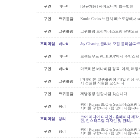
구인
버나비
[신규채용] 파이오니어 법무법인
구인
코퀴틀람
Kooks Cooks 브런치 레스토랑에서 s
구인
코퀴틀람
코퀴틀람 브런치레스토랑 온앤오프 
프리미엄
버나비
Jay Cleaning 클리너 모집 풀타임/
구인
버나비
브랜트우드 #CHIBOP에서 주방스탶
구인
버나비
마켓리본 버나비점 정육, 야채, 매장
[마켓리본 코퀴틀람점] 매일 점심 무료 
구인
코퀴틀람
서 성실한 직원을 모십니다.
구인
코퀴틀람
제빵공장 일할사람 찾습니다
랭리 Korean BBQ & Sushi 레스토
구인
써리
서버를 구합니다. (팁 많이 나옵니다~
코어 미디어 디자인 - 홈페이지 제작,
프리미엄
랭리
인, 인스타그램 디자인 및 관리,..
랭리 Korean BBQ & Sushi 레스토
구인
랭리
서버를 구합니다. (팁 많이 나옵니다~