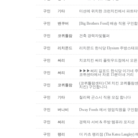
구인
기타
미션에 위치한 크런치킨에서 파트타
구인
밴쿠버
[Big Brothers Food] 배송 직원 구
구인
코퀴틀람
건축 경력자및헬퍼
구인
리치몬드
리치몬드 한식당 Elysium 주방스태
구인
써리
치코치킨 써리 플릿우드점에서 오픈
▶▶▶써리 길포드 한식당 이가네 주
구인
써리
코퀴센타에서 차로 15분이내 거리
(코퀴틀람센터) CM 치킨 코퀴틀람
구인
코퀴틀람
치킨) 구인합니다.
구인
기타
칠리왁 곤스시 직원 모집 합니다
구인
버나비
Dway Foods 에서 영업직원을 구인
구인
써리
경력자 서버 & 주방 템퓨라 포지션
구인
랭리
더 카츠 랭리점 (Tha Katsu Langl