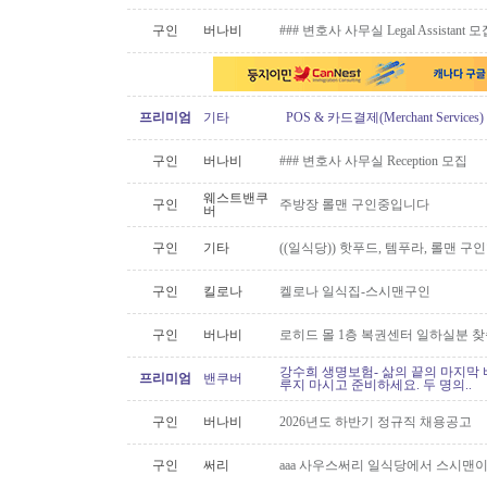
구인
버나비
### 변호사 사무실 Legal Assistant 
프리미엄
기타
POS & 카드결제(Merchant Servic
구인
버나비
### 변호사 사무실 Reception 모집
웨스트밴쿠
구인
주방장 롤맨 구인중입니다
버
구인
기타
((일식당)) 핫푸드, 템푸라, 롤맨 
구인
킬로나
켈로나 일식집-스시맨구인
구인
버나비
로히드 몰 1층 복권센터 일하실분 
강수희 생명보험- 삶의 끝의 마지막 
프리미엄
밴쿠버
루지 마시고 준비하세요. 두 명의..
구인
버나비
2026년도 하반기 정규직 채용공고
구인
써리
aaa 사우스써리 일식당에서 스시맨이