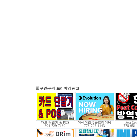
구인/구직 프리미엄 광고
카드 단말기 & POS
이색직업유급트레이닝
Pest Con
604-729-7130
778-792-1143
778-951