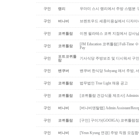
구인
랭리
우마미 스시 랭리에서 주방 스텝분 
구인
버나비
브렌트우드 세종미용실에서 디자이너
구인
코퀴틀람
이젠 필라테스 코퀴 지점에서 강사
[JM Education 코퀴틀람] Full-Time 
구인
코퀴틀람
Pay
포트코퀴틀
구인
기사식당 주방보조 및 디시워셔 구
람
구인
밴쿠버
밴쿠버 한식당 Sohyang 애서 주방,
구인
코퀴틀람
법무법인 True Light 채용 공고
구인
코퀴틀람
[코퀴틀람 건강식품 제조사] Administrato
구인
버나비
[버나비덴탈랩] Admin Assistant/Recept
구인
코퀴틀람
[구인] 구이가(GOOIGA) 코퀴틀람점 핫
구인
버나비
[Yeun Kyung 연경] 주방 직원 모집합