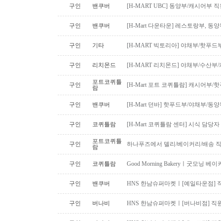
구인
밴쿠버
[H-MART UBC] 동양부/캐시어부 
구인
밴쿠버
[H-Mart 다운타운] 레스토랑부, 
구인
기타
[H-MART 빅토리아] 야채부/핫푸
구인
리치몬드
[H-MART 리치몬드] 야채부/수산
포트코퀴틀
구인
[H-Mart 포트 코퀴틀람] 캐시어부
람
구인
밴쿠버
[H-Mart 던바] 핫푸드부/야채부/동
구인
코퀴틀람
[H-Mart 코퀴틀람 센터] 시식 담당
포트코퀴틀
구인
하나푸즈에서 델리/베이커리/배송 
람
구인
코퀴틀람
Good Morning Bakeryㅣ굿모닝
구인
밴쿠버
HNS 한남슈퍼마켓ㅣ[예일타운점] 
구인
버나비
HNS 한남슈퍼마켓ㅣ[버나비점] 직원