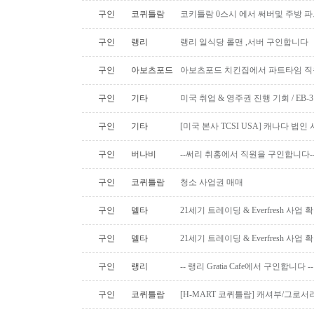
구인
코퀴틀람
코키틀람 0스시 에서 써버및 주방 
구인
랭리
랭리 일식당 롤맨 ,서버 구인합니다
구인
아보츠포드
아보츠포드 치킨집에서 파트타임 직
구인
기타
미국 취업 & 영주권 진행 기회 / EB
구인
기타
[미국 본사 TCSI USA] 캐나다 법
구인
버나비
--써리 취홍에서 직원을 구인합니다-
구인
코퀴틀람
청소 사업권 매매
구인
델타
21세기 트레이딩 & Everfresh 사
구인
델타
21세기 트레이딩 & Everfresh 사
구인
랭리
-- 랭리 Gratia Cafe에서 구인합니다 --
구인
코퀴틀람
[H-MART 코퀴틀람] 캐셔부/그로