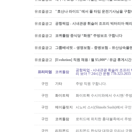
유료줄광고
"호산나 라이드"에서 풀 타임 운전기사님을 구합
유료줄광고
공항픽업 - 시내관광 휘슬러 조프리 빅터리아 해리슨온
유료줄광고
코퀴틀람 중식당 “화원” 주방보조 구합니다
유료줄광고
그룹베네핏 – 생명보험 – 중병보험 – 유산상속플
유료줄광고
[Evolution] 직원 채용 / 월 $5,000* / 유급 휴
공항픽업 - 시내관광 휘슬러 조프리 
프리미엄
코퀴틀람
리 보더 !! 24시간 운행 778-323-2655
구인
기타
주방 직원 구합니다.
구인
화이트락
화이트롹 수시이와에서 수시맨/ 주방
구인
메이플릿지
시노비 스시(Shinobi Sushi)에서 구
구인
코퀴틀람
로히드에 위치한 홍대불족에서 주방스
구인
리치몬드
리치몬드 한식당 대장금 요리사 구