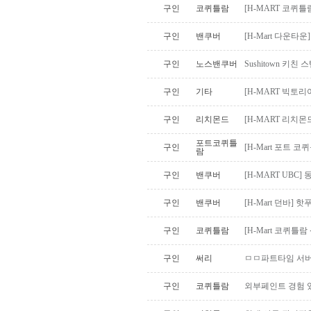
구인
코퀴틀람
[H-MART 코퀴
구인
밴쿠버
[H-Mart 다운타
구인
노스밴쿠버
Sushitown 키친
구인
기타
[H-MART 빅토
구인
리치몬드
[H-MART 리치
포트코퀴틀
구인
[H-Mart 포트
람
구인
밴쿠버
[H-MART UBC
구인
밴쿠버
[H-Mart 던바]
구인
코퀴틀람
[H-Mart 코퀴틀
구인
써리
ㅁㅁ파트타임 서버
구인
코퀴틀람
외부페인트 경험 