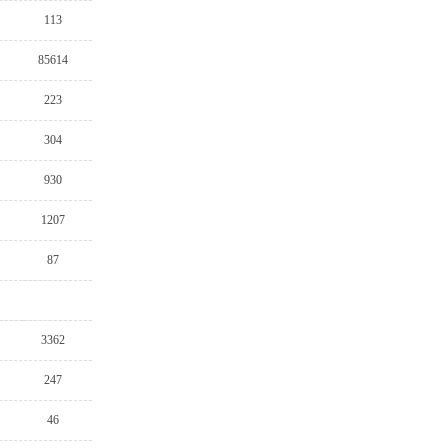
113
85614
223
304
930
1207
87
3362
247
46