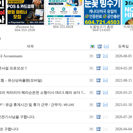
ePayment Inc
604-355-6828
눈꽃빙수기 총판
이색
604-353-2939
6047214503
7
)
제목
등록일
countants
2026-08-05
서쉽 프로모션 !!
2024-02-28
보험 – 유산상속플랜(모바일)
2022-08-15
리 빅터리아 해리슨온천 소형이사 IKEA 페리 보더 !!..
2026-03-25
5,000* / 유급 휴게시간 및 휴가 근무 / 근무지: 버나비
2023-01-18
운전기사님을 구합니다.
2026-07-28
보조 구합니다
2026-04-04