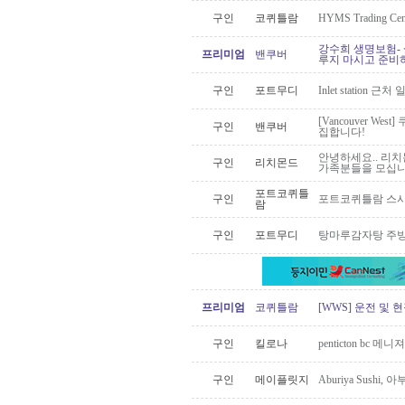
구인
코퀴틀람
HYMS Trading 
강수희 생명보험- 
프리미엄
밴쿠버
루지 마시고 준비하
구인
포트무디
Inlet station 근
[Vancouver W
구인
밴쿠버
집합니다!
안녕하세요.. 리치
구인
리치몬드
가족분들을 모십니다
포트코퀴틀
구인
포트코퀴틀람 스시미에
람
구인
포트무디
탕마루감자탕 주방
프리미엄
코퀴틀람
[WWS] 운전 및 
구인
킬로나
penticton bc
구인
메이플릿지
Aburiya Sus