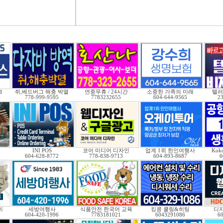
크
쥐,베드버그 해충 박멸
연중무휴 / 24시간
소중한 가족의 미래
텔러
778-999-9595
7783232655
604-644-9565
2
INI POS
코어 미디어 디자인
업계 1위 한인여행사
Kok
604-628-8772
778-838-9713
604-893-8687
6
비
세방여행사
식품안전 한국어 교육
킹콩 쿨링&히팅
디자
604-420-1996
7783181021
6043291086
6