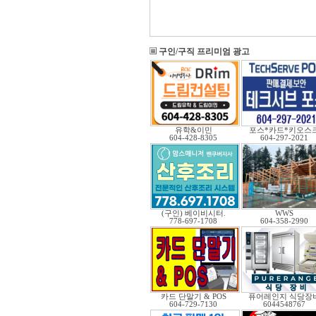
구인/구직 프리미엄 광고
유학&이민
포스*카드*키오스
604-428-8305
604-297-2021
(구인) 베이비시터.
WWS
778-697-1708
604-358-2990
카드 단말기 & POS
퓨어레인지 식당장
604-729-7130
6044548767