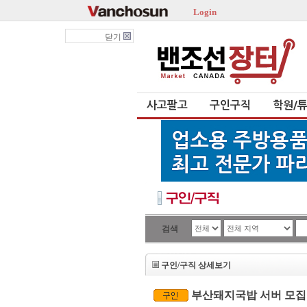
Login
닫기
사고팔고
구인구직
학원/
검색
구인/구직 상세보기
부산돼지국밥 서버 모집