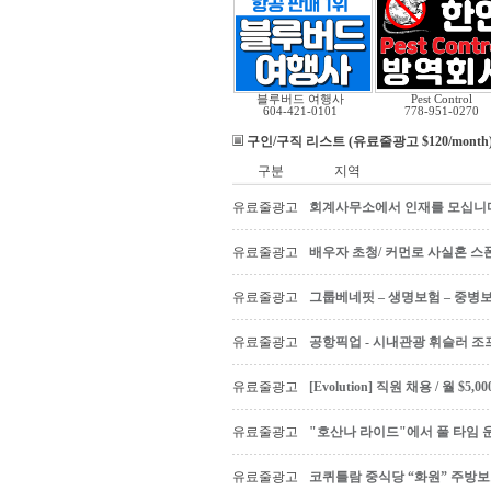
블루버드 여행사
Pest Control
604-421-0101
778-951-0270
구인/구직 리스트 (유료줄광고 $120/month
구분
지역
유료줄광고
회계사무소에서 인재를 모십니다 Ac
유료줄광고
배우자 초청/ 커먼로 사실혼 스폰
유료줄광고
그룹베네핏 – 생명보험 – 중병
유료줄광고
공항픽업 - 시내관광 휘슬러 조프
유료줄광고
[Evolution] 직원 채용 / 월 $
유료줄광고
"호산나 라이드"에서 풀 타임 
유료줄광고
코퀴틀람 중식당 “화원” 주방