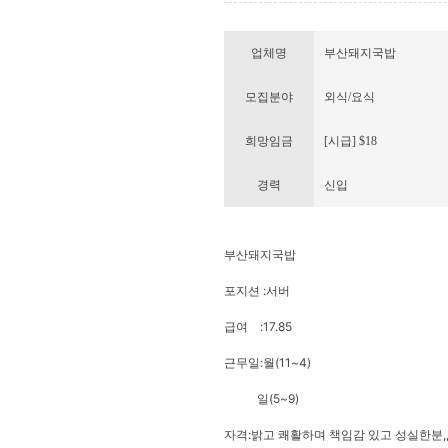
업체명
부산돼지국밥
모집분야
외식/요식
희망임금
[시급] $18
경력
신입
부산돼지국밥
포지션 :서버
급여 :17.85
근무일:월(11~4)
일(5~9)
자격:밝고 쾌활하며 책임감 있고 성실한분,,,,