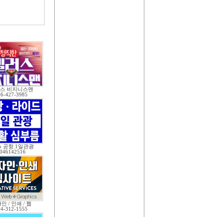
스 비지니스맨
36-427-3985
o 공항.1일관광
046142516
인 / 인쇄 / 웹
04-312-1555