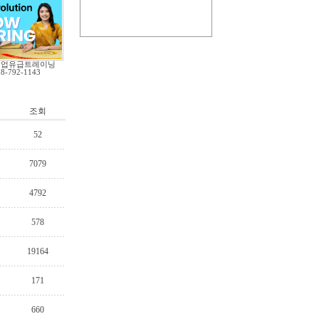
직업유급트레이닝
78-792-1143
조회
52
7079
4792
578
19164
171
660