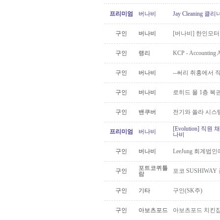
프리미엄
버나비
Jay Cleaning
구인
버나비
[버나비] 한인모터스
구인
랭리
KCP - Accounti
구인
버나비
--써리 취홍에서 
구인
버나비
로히드 몰 1층 
구인
밴쿠버
전기와 쏠라 시스
[Evolution] 직
프리미엄
버나비
나비
구인
버나비
LeeJung 회계
포트코퀴틀
구인
포코 SUSHIWAY
람
구인
기타
구인(SK주)
구인
아보츠포드
아보츠포드 치킨집