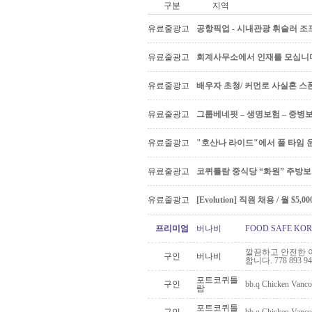
구분
지역
유료줄광고
공항픽업 - 시내관광 휘슬러 조프
유료줄광고
회계사무소에서 인재를 모십니다 Ac
유료줄광고
배우자 초청/ 커먼로 사실혼 스폰
유료줄광고
그룹베네핏 – 생명보험 – 중병
유료줄광고
"호산나 라이드"에서 풀 타임 
유료줄광고
코퀴틀람 중식당 “화원” 주방
유료줄광고
[Evolution] 직원 채용 / 월 $
프리미엄
버나비
FOOD SAFE K
깔끔하고 안전한 이사 
구인
버나비
합니다. 778 893 94
포트코퀴틀
구인
bb.q Chicken 
람
포트코퀴틀