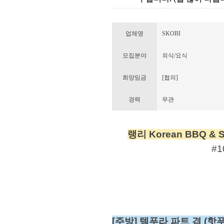
업체명
SKOBI
모집분야
외식/요식
희망임금
[협의]
경력
무관
랭리 Korean BBQ &
#1
[주방] 템푸라 파트 겸 (핫푸