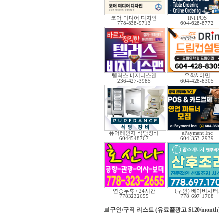
코어 미디어 디자인
INI POS
778-838-9713
604-628-8772
텔러스 비지니스맨
유학&이민
236-427-3985
604-428-8305
퓨어레인지 식당장비
ePayment Inc
6044548767
604-353-2939
연중무휴 / 24시간
(구인) 베이비시터
7783232655
778-697-1708
구인/구직 리스트 (유료줄광고 $120/month