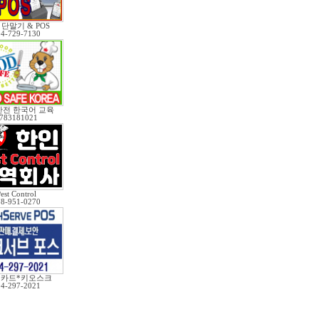
단말기 & POS
04-729-7130
전 한국어 교육
783181021
est Control
78-951-0270
*카드*키오스크
04-297-2021