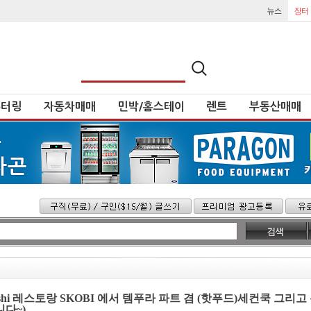
튜터링
자동차매매
민박/홈스테이
렌트
부동산매매
 Sushi 레스토랑 SKOBI 에서 템푸라 파트 겸 (핫푸드)세컨쿡 그리
니다~)