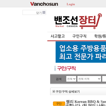
Login
닫기
사고팔고
구인구직
학원/
검색
구인/구직 상세보기
랭리 Korean BBQ &
구합니다. (팁 많이 나옵