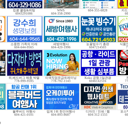
킹콩 쿨링&히팅
WWS
604-355-6828
카드 
6043291086
604-358-2990
6
소중한 가족의 미래
세방여행사
눈꽃빙수기 총판
식품안
604-644-9565
604-420-1996
6047214503
7
쥐,베드버그 해충 박멸
이색직업유급트레이닝
Koko 공항.1일관광
P
778-999-9595
778-792-1143
6046142516
7
.
블루버드 여행사
업계 1위 한인여행사
디자인 / 인쇄 / 웹
포스
604-421-0101
604-893-8687
604-312-1555
6
)