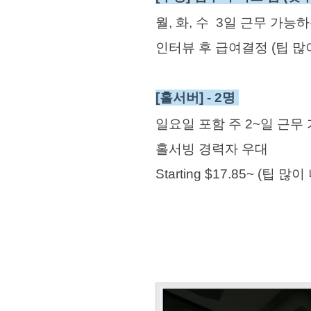
월, 화, 수 3일 근무 가능
인터뷰 후 급여결정 (팁 많
[홀서버] - 2명
일요일 포함 주 2~일 근무
홀서빙 경력자 우대
Starting $17.85~ (팁 많