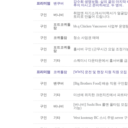
강수희 생명보험- 삶의 끝의 마지막 
프리미엄
밴쿠버
루지 마시고 준비하세요. 두 명의..
취업엔 자기소개서/이력서가 얼굴입니
구인
버나비
토리로 만들어 드립니다.
포트코퀴틀
구인
bb.q Chicken Vancouver 사업부
람
구인
코퀴틀람
청소 사업권 매매
포트코퀴틀
구인
홀서버 구인 (근무시간 요일 조정가능
람
구인
기타
스쿼미시 다운타운에서 홀서버를 급
프리미엄
코퀴틀람
[WWS] 운전 및 현장 지원 직원 모집
구인
밴쿠버
[Big Brothers Food] 배송 직원 구
구인
기타
미션에 위치한 크런치킨에서 파트타
[버나비] Sushi Box 롤맨 풀타임 모집
구인
버나비
가능)
구인
기타
West kootenay BC 스시.주방.serve