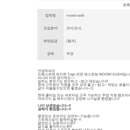
등록번호
업체명
woomi sushi
모집분야
외식/요식
희망임금
[협의]
경력
무관
안녕하세요
뉴웨스트에 위치한 Togo 전문 레스토랑 WOOMI SUSHI입
버나비 바로 옆이에요~~
일하는 분위기는 편안하고 ~밝고 재밌습니다!!
현재 근무중인 직원들 모두 성격 좋고~ 밝고~ 재밌는 분들
같이 어울릴수있으면 좋겠습니다~!:)
현재 풀타임 또는 파트타임 근무 가능하신 주방 직원 템프
여러가지 일 배우시면서 성장해 나가실분 환영합니다!
나이 상관없습니다~!!
경력자 환영합니다~!!
열정있는 초보자도 당연히~가능합니다!!
스트레스없이 함께하실분~!!
열정있고 능동적이신분!!
일식을 좋아하시는분!!
밝은 성격의 소유자로 빠이팅 넘치시는분!!