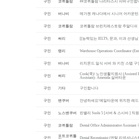
구인
코퀴틀람
##코퀴틀람 나리타스시 서버구인합
구인
버나비
메가젠 캐나다에서 시니어 어카운턴
구인
코퀴틀람
코퀴틀람 브런치레스토랑 주말디쉬
구인
써리
[[능력있는 IELTS, 문과, 이과 선생
구인
랭리
Warehouse Operations Coordinator (Ent
구인
버나비
리치몬드.일식 서버 와 키친 스탭 구
Cook(쿡)/ 노인생활지원사 (Assisted Li
구인
써리
Assistant)- Amenida 실버타운
구인
기타
구인합니다
구인
밴쿠버
안녕하세요!예일타운에 위치한 레드
구인
노스밴쿠버
린밸리 Sushi 5 [서버 & 스시바 ] 
구인
코퀴틀람
Dental Office Administrative Assis
포트코퀴틀
구인
Dental Receptionist (덴탈 리셉