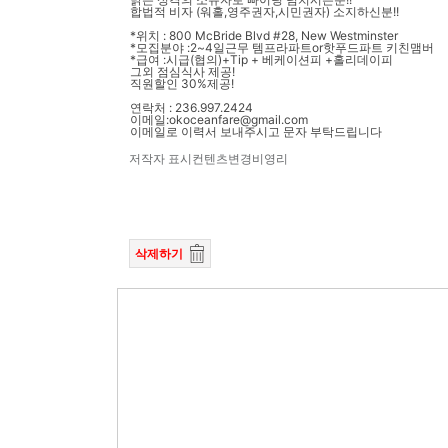
합법적 비자 (워홀,영주권자,시민권자) 소지하신분!!
*위치 : 800 McBride Blvd #28, New Westminster
*모집분야 :2~4일근무 템프라파트or핫푸드파트 키친맴버
*급여 :시급(협의)+Tip + 베케이션피 +홀리데이피
그외 점심식사 제공!
직원할인 30%제공!
연락처 : 236.997.2424
이메일:okoceanfare@gmail.com
이메일로 이력서 보내주시고 문자 부탁드립니다
저작자 표시
컨텐츠변경
비영리
삭제하기