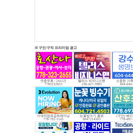
구인/구직 프리미엄 광고
연중무휴 / 24시간
텔러스 비지니스맨
소중한 가족
7783232655
236-427-3985
604-644
이색직업유급트레이닝
눈꽃빙수기 총판
(구인) 베
778-792-1143
6047214503
778-697