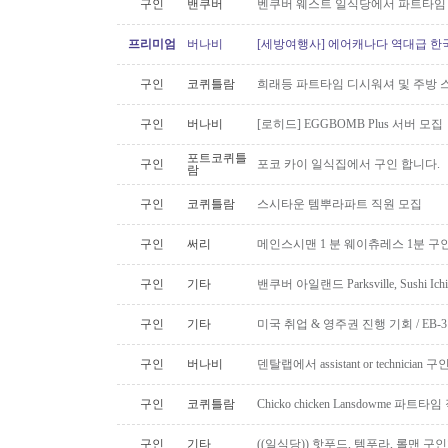
구인
밴쿠버
벤쿠버 웨스트 일식당에서 파트타임 스시맨
프리미엄
버나비
[세방여행사] 에어캐나다 역대급 한국행
구인
코퀴틀람
희래등 파트타임 디시워셔 및 주방 
구인
버나비
[로히드] EGGBOMB Plus 서버 모집
포트코퀴틀
구인
포코 카이 일식집에서 구인 합니다.
람
구인
코퀴틀람
스시타운 템뿌라파트 직원 모집
구인
써리
메인스시맨 1 분 웨이츄레스 1분 
구인
기타
밴쿠버 아일랜드 Parksville, Sushi 
구인
기타
미국 취업 & 영주권 진행 기회 / EB
구인
버나비
덴탈랩에서 assistant or technician
구인
코퀴틀람
Chicko chicken Lansdowme 파
구인
기타
((일식당)) 핫푸드, 템푸라, 롤맨 