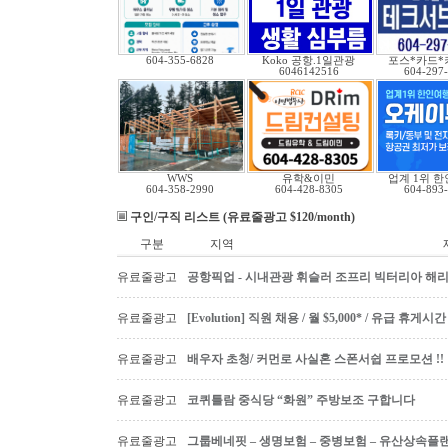
604-355-6828
Koko 공항.1일관광
포스*카드*
6046142516
604-297
WWS
유학&이민
업계 1위 
604-358-2990
604-428-8305
604-893
구인/구직 리스트 (유료줄광고 $120/month)
구분
지역
유료줄광고
공항픽업 - 시내관광 휘슬러 조프리 빅터리아 해리슨온
유료줄광고
[Evolution] 직원 채용 / 월 $5,000* / 유급 휴
유료줄광고
배우자 초청/ 커먼로 사실혼 스폰서쉽 프로모션 !!
유료줄광고
코퀴틀람 중식당 “화원” 주방보조 구합니다
유료줄광고
그룹베네핏 – 생명보험 – 중병보험 – 유산상속플