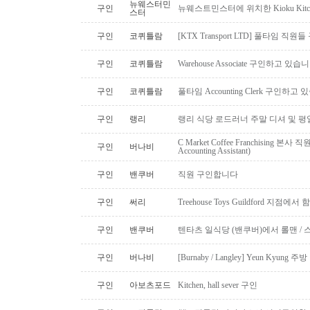
뉴웨스터민
구인
뉴웨스트민스터에 위치한 Kioku Kitche
스터
구인
코퀴틀람
[KTX Transport LTD] 풀타임 
구인
코퀴틀람
Warehouse Associate 구인하고 있습
구인
코퀴틀람
풀타임 Accounting Clerk 구인하고
구인
랭리
랭리 식당 로드러너 주말 디셔 및 평
C Market Coffee Franchising 본사 직원 채
구인
버나비
Accounting Assistant)
구인
밴쿠버
직원 구인합니다
구인
써리
Treehouse Toys Guildford 지점에
구인
밴쿠버
텐타츠 일식당 (밴쿠버)에서 롤맨 / 
구인
버나비
[Burnaby / Langley] Yeun Kyun
구인
아보츠포드
Kitchen, hall sever 구인