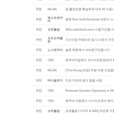
구인
버나비
땀 흘린만큼 확실하게 대우 해 드립니
웨스트밴쿠
구인
웨벤 Bene Sushi Restaurant 세컨
버
구인
코퀴틀람
Mika sushi/Sushi moon 스텝구인합니
포트코퀴틀
구인
기사식당 주방보조 및 디시워셔 구
람
구인
노스밴쿠버
놀밴 북촌에서 서버분구인합니다
구인
기타
밴쿠버아일랜드 파스타전문점에서 함
구인
버나비
[Yeun Kyung 연경] 주방 직원 모집
구인
메이플릿지
치코 치킨에 같이 일할 사람
구인
기타
Restaurant Operation Opportunity in M
구인
기타
벤쿠버 아일랜드 나나이모에서 웨이
구인
코퀴틀람
코퀴틀람 I LOVE K-BBQ 주빙쿡 