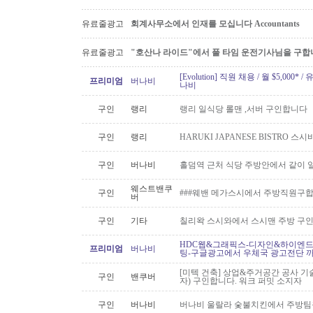
유료줄광고
회계사무소에서 인재를 모십니다 Accountants
유료줄광고
"호산나 라이드"에서 풀 타임 운전기사님을 구합
[Evolution] 직원 채용 / 월 $5,00
프리미엄
버나비
나비
구인
랭리
랭리 일식당 롤맨 ,서버 구인합니다
구인
랭리
HARUKI JAPANESE BISTRO 
구인
버나비
홀덤역 근처 식당 주방안에서 같이 
웨스트밴쿠
구인
###웨밴 메가스시에서 주방직원구합
버
구인
기타
칠리왁 스시와에서 스시맨 주방 구
HDC웹&그래픽스-디자인&하이엔드 
프리미엄
버나비
팅-구글광고에서 우체국 광고전단 
[미텍 건축] 상업&주거공간 공사 기
구인
밴쿠버
자) 구인합니다. 워크 퍼밋 소지자
구인
버나비
버나비 울랄라 숯불치킨에서 주방팀