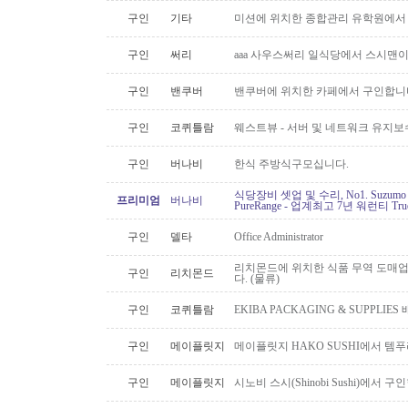
구인
기타
미션에 위치한 종합관리 유학원에서
구인
써리
aaa 사우스써리 일식당에서 스시맨이
구인
밴쿠버
밴쿠버에 위치한 카페에서 구인합니
구인
코퀴틀람
웨스트뷰 - 서버 및 네트워크 유지보
구인
버나비
한식 주방식구모십니다.
식당장비 셋업 및 수리, No1. Suzu
프리미엄
버나비
PureRange - 업계최고 7년 워런티 Tr
구인
델타
Office Administrator
리치몬드에 위치한 식품 무역 도매
구인
리치몬드
다. (물류)
구인
코퀴틀람
EKIBA PACKAGING & SUPPLI
구인
메이플릿지
메이플릿지 HAKO SUSHI에서 템
구인
메이플릿지
시노비 스시(Shinobi Sushi)에서 구