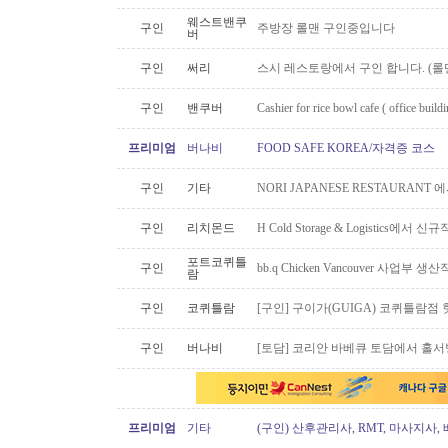
웨스트밴쿠
구인
주방장 롤맨 구인중입니다
버
구인
써리
스시 레스토랑에서 구인 합니다. (롤맨
구인
밴쿠버
Cashier for rice bowl cafe ( office build
프리미엄
버나비
FOOD SAFE KOREA/자격증 코스
구인
기타
NORI JAPANESE RESTAURAN
구인
리치몬드
H Cold Storage & Logistics에
포트코퀴틀
구인
bb.q Chicken Vancouver 사업부
람
구인
코퀴틀람
[구인] 구이가(GUIGA) 코퀴틀람점 핫푸
구인
버나비
[토담] 코리안 바베큐 토담에서 홀서
프리미엄
기타
(구인) 산후관리사, RMT, 마사지사