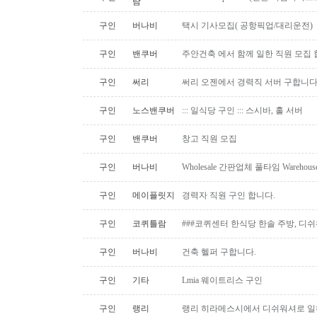
람
구인
버나비
택시 기사모집( 공항픽업/대리운전)
구인
밴쿠버
주안건축 에서 함께 일한 직원 모집 
구인
써리
써리 오젠에서 경력직 서버 구합니
구인
노스밴쿠버
::: 일식당 구인 ::: 스시바, 홀 서버
구인
밴쿠버
창고 직원 모집
구인
버나비
Wholesale 간판업체 풀타임 Warehous
구인
메이플릿지
경력자 직원 구인 합니다.
구인
코퀴틀람
###코퀴센터 한식당 한솔 주방, 디쉬
구인
버나비
건축 헬퍼 구합니다.
구인
기타
Lmia 웨이트리스 구인
구인
랭리
랭리 히라메스시에서 디쉬워셔로 