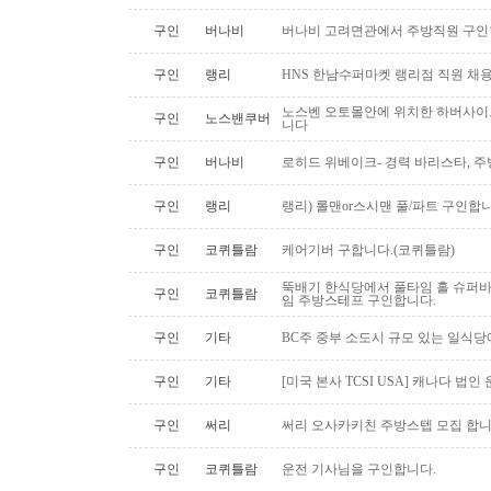
구인
버나비
버나비 고려면관에서 주방직원 구인
구인
랭리
HNS 한남수퍼마켓 랭리점 직원 채
노스벤 오토몰안에 위치한 하버사이
구인
노스밴쿠버
니다
구인
버나비
로히드 위베이크- 경력 바리스타, 
구인
랭리
랭리) 롤맨or스시맨 풀/파트 구인합니
구인
코퀴틀람
케어기버 구합니다.(코퀴틀람)
뚝배기 한식당에서 풀타임 홀 슈퍼
구인
코퀴틀람
임 주방스테프 구인합니다.
구인
기타
BC주 중부 소도시 규모 있는 일식
구인
기타
[미국 본사 TCSI USA] 캐나다 법인
구인
써리
써리 오사카키친 주방스텝 모집 합
구인
코퀴틀람
운전 기사님을 구인합니다.