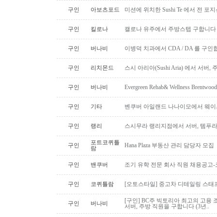
구인
아보츠포드
미션에 위치한 Sushi Te 에서 전 
구인
킬로나
캘로나 유주에서 주방스텝 구합니다
구인
버나비
이병덕 치과에서 CDA / DA 를 구
구인
리치몬드
스시 아리아(Sushi Aria) 에서 서버
구인
버나비
Evergreen Rehab& Wellness B
구인
기타
벤쿠버 아일랜드 나나이모에서 웨이
구인
랭리
스시무라 랭리지점에서 서버, 템푸라,
포트코퀴틀
구인
Hana Plaza 부동산 관리 담당자 모집
람
구인
밴쿠버
조기 유학 전문 회사 직원 채용공고
구인
코퀴틀람
[오토스타일] 중고차 디테일링 스태프 
[구인] BC주 빅토리아 최고의 고용 
구인
버나비
서버, 주방 직원을 구합니다 (3년..