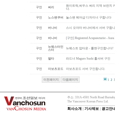
화이트락,싸우스 써리 지역 브런치
구인
써리
다.
구인
노스밴쿠버
놀스밴 헤어샵 디자이너 구합니다
구인
버나비
스시 오야마 버나비에서 서버 구합니
구인
버나비
[구인] Registered Acupuncturist - Aura 
뉴웨스터민
구인
뉴웨스트 업타운 - 롤맨구인합니다!
스터
구인
델타
라드너 Maguro Sushi 홀서버 구인
구인
아보츠포드
아보츠포드 서버 구인합니다.
이전페이지
다음페이지
1
2
주소: 331A-4501 North Road Burnaby
The Vancouver Korean Press Ltd.
회사소개
|
기사제보
|
광고안