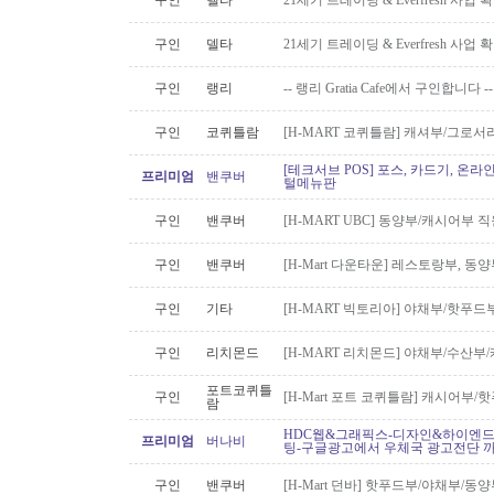
구인
델타
21세기 트레이딩 & Everfresh 사
구인
델타
21세기 트레이딩 & Everfresh 사
구인
랭리
-- 랭리 Gratia Cafe에서 구인합니다 --
구인
코퀴틀람
[H-MART 코퀴틀람] 캐셔부/그로
[테크서브 POS] 포스, 카드기, 온라
프리미엄
밴쿠버
털메뉴판
구인
밴쿠버
[H-MART UBC] 동양부/캐시어부 
구인
밴쿠버
[H-Mart 다운타운] 레스토랑부, 
구인
기타
[H-MART 빅토리아] 야채부/핫푸
구인
리치몬드
[H-MART 리치몬드] 야채부/수산
포트코퀴틀
구인
[H-Mart 포트 코퀴틀람] 캐시어부
람
HDC웹&그래픽스-디자인&하이엔드 
프리미엄
버나비
팅-구글광고에서 우체국 광고전단 
구인
밴쿠버
[H-Mart 던바] 핫푸드부/야채부/동