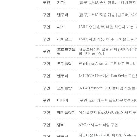
구인
기타
[급구] LMIA 승인 완료, 네임 체인지 
구인
밴쿠버
[급구] LMIA 지원 가능 | 밴쿠버, 
구인
써리
LMIA 승인 완료, 네임 체인지 가능 |
구인
리치몬드
LMIA 지원 가능| BC주 리치몬드 
포트코퀴틀
서울트레이딩 물류 센타 (냉장/냉동팀
구인
람
합니다 (풀타임)
구인
코퀴틀람
Warehouse Associate 구인하고 있습
구인
밴쿠버
La LUCIA Hair 에서 Hair Stylist 
구인
코퀴틀람
[KTX Transport LTD] 풀타임 
구인
버나비
[구인] 스시가든 메트로타운 하이게
구인
메이플릿지
메이플릿지 HAKO SUSHI에서 템
구인
랭리
AFC 스시 파트타임 구인
다운타운 Davie st 에 위치한 Akiha