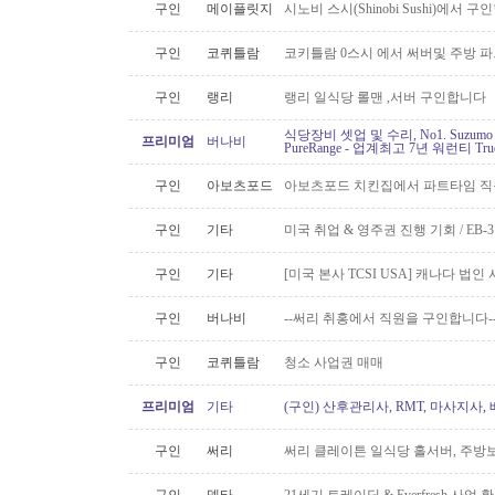
구인
메이플릿지
시노비 스시(Shinobi Sushi)에서 구
구인
코퀴틀람
코키틀람 0스시 에서 써버및 주방 
구인
랭리
랭리 일식당 롤맨 ,서버 구인합니다
식당장비 셋업 및 수리, No1. Suzu
프리미엄
버나비
PureRange - 업계최고 7년 워런티 Tr
구인
아보츠포드
아보츠포드 치킨집에서 파트타임 직
구인
기타
미국 취업 & 영주권 진행 기회 / EB
구인
기타
[미국 본사 TCSI USA] 캐나다 법
구인
버나비
--써리 취홍에서 직원을 구인합니다-
구인
코퀴틀람
청소 사업권 매매
프리미엄
기타
(구인) 산후관리사, RMT, 마사지사
구인
써리
써리 클레이튼 일식당 홀서버, 주방보