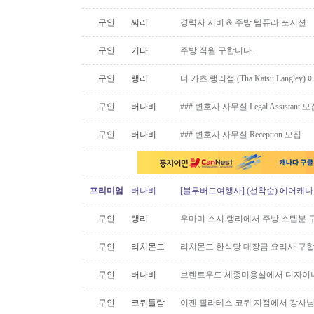
구인
써리
경력자 서버 & 주방 템퓨라 포지션
구인
기타
주방 직원 구합니다.
구인
랭리
더 카츠 랭리점 (Tha Katsu Langl
구인
버나비
### 변호사 사무실 Legal Assistant 
구인
버나비
### 변호사 사무실 Reception 모집
프리미엄
버나비
[블루버드여행사] (선착순) 에어캐나다
구인
랭리
우마미 스시 랭리에서 주방 스텝분 
구인
리치몬드
리치몬드 한식당 대장금 요리사 구
구인
버나비
브렌트우드 세종미용실에서 디자이너
구인
코퀴틀람
이젠 필라테스 코퀴 지점에서 강사