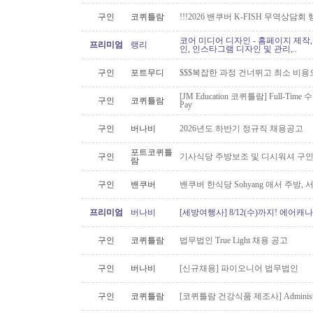
구인
코퀴틀람
!!!2026 밴쿠버 K-FISH 무역상담회
코어 미디어 디자인 - 홈페이지 제작,
프리미엄
랭리
인, 인스타그램 디자인 및 관리,..
구인
포트무디
$$$복잡한 과정 건너뛰고 최소 비용
[JM Education 코퀴틀람] Full-Time 
구인
코퀴틀람
Pay
구인
버나비
2026년도 하반기 정규직 채용공고
포트코퀴틀
구인
기사식당 주방보조 및 디시워셔 구
람
구인
밴쿠버
밴쿠버 한식당 Sohyang 애서 주방,
프리미엄
버나비
[세방여행사] 8/12(수)까지! 에어캐나
구인
코퀴틀람
법무법인 True Light 채용 공고
구인
버나비
[신규채용] 파이오니어 법무법인
구인
코퀴틀람
[코퀴틀람 건강식품 제조사] Administrato