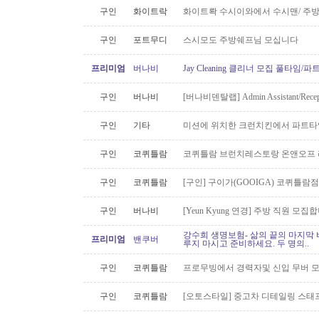
구인
화이트락
화이트롹 수시이와에서 수시맨/ 주방
구인
포트무디
스시모도 주방쉐프님 모십니다
프리미엄
버나비
Jay Cleaning 클리너 모집 풀타임/
구인
버나비
[버나비덴탈랩] Admin Assistant/Recept
구인
기타
미션에 위치한 크런치킨에서 파트타
구인
코퀴틀람
코퀴틀람 브런치레스토랑 온앤오프 
구인
코퀴틀람
[구인] 구이가(GOOIGA) 코퀴틀람점 핫
구인
버나비
[Yeun Kyung 연경] 주방 직원 모집합
강수희 생명보험- 삶의 끝의 마지막 
프리미엄
밴쿠버
루지 마시고 준비하세요. 두 명의..
구인
코퀴틀람
프로무빙에서 경력자및 신입 무버 
구인
코퀴틀람
[오토스타일] 중고차 디테일링 스태프 