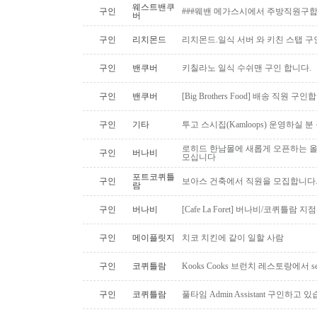
웨스트밴쿠
구인
###웨밴 메가스시에서 주방직원구합
버
구인
리치몬드
리치몬드.일식 서버 와 키친 스탭 구
구인
밴쿠버
키칠라노 일식 수쉬맨 구인 합니다.
구인
밴쿠버
[Big Brothers Food] 배송 직원 구
구인
기타
투고 스시집(Kamloops) 운영하실 
로히드 한남몰에 새롭게 오픈하는 올
구인
버나비
모십니다
포트코퀴틀
구인
보아스 건축에서 직원을 모집합니다
람
구인
버나비
[Cafe La Foret] 버나비/코퀴틀람 
구인
메이플릿지
치코 치킨에 같이 일할 사람
구인
코퀴틀람
Kooks Cooks 브런치 레스토랑에서 s
구인
코퀴틀람
풀타임 Admin Assistant 구인하고 