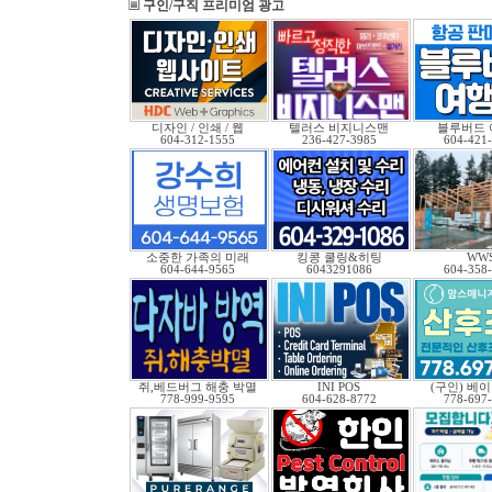
구인/구직 프리미엄 광고
디자인 / 인쇄 / 웹
텔러스 비지니스맨
블루버드 
604-312-1555
236-427-3985
604-421
소중한 가족의 미래
킹콩 쿨링&히팅
WW
604-644-9565
6043291086
604-358
쥐,베드버그 해충 박멸
INI POS
(구인) 베
778-999-9595
604-628-8772
778-697