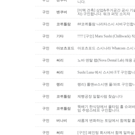
구인
밴쿠버
니다.
[미텍 건축] 상업&주거공간 공사 기
구인
밴쿠버
자) 구인합니다. 워크 퍼밋 소지자
구인
코퀴틀람
##코퀴틀람 나리타스시 서버구인합
구인
기타
!!!!! [구인] Maru Sushi (Chilliwack)
구인
아보츠포드
아포츠포드 스시나라 Whatcom 스시
구인
써리
노바 덴탈 랩(Nova Dental Lab) 채용 공
구인
써리
Sushi Luna 에서 스시바 F/T 구인합
구인
랭리
랭리) 롤맨or스시맨 풀/파트 구인합니
구인
코퀴틀람
제빵공장 일할사람 찾습니다
뚝배기 한식당에서 풀타임 홀 슈퍼
구인
코퀴틀람
임 주방스테프 구인합니다.
구인
버나비
새롭게 변화하는 토담에서 함께할 홀
구인
써리
[구인] 페인팅 회사에서 함께 일하실