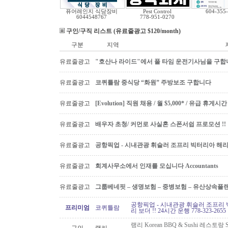
퓨어레인지 식당장비
Pest Control
604-355
6044548767
778-951-0270
구인/구직 리스트 (유료줄광고 $120/month)
구분
지역
유료줄광고
"호산나 라이드"에서 풀 타임 운전기사님을 구합
유료줄광고
코퀴틀람 중식당 “화원” 주방보조 구합니다
유료줄광고
[Evolution] 직원 채용 / 월 $5,000* / 유급 휴
유료줄광고
배우자 초청/ 커먼로 사실혼 스폰서쉽 프로모션 !!
유료줄광고
공항픽업 - 시내관광 휘슬러 조프리 빅터리아 해리슨온
유료줄광고
회계사무소에서 인재를 모십니다 Accountants
유료줄광고
그룹베네핏 – 생명보험 – 중병보험 – 유산상속플
공항픽업 - 시내관광 휘슬러 조프리 
프리미엄
코퀴틀람
리 보더 !! 24시간 운행 778-323-2655
랭리 Korean BBQ & Sushi 레스토