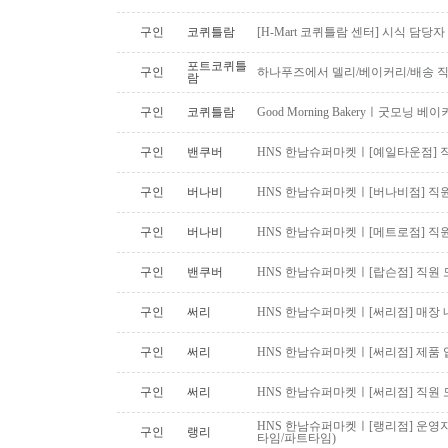
구인
코퀴틀람
[H-Mart 코퀴틀람 센터] 시식 담당
포트코퀴틀
구인
하나푸즈에서 델리/베이커리/배송 
람
구인
코퀴틀람
Good Morning Bakeryㅣ굿모닝
구인
밴쿠버
HNS 한남슈퍼마켓ㅣ[예일타운점] 
구인
버나비
HNS 한남슈퍼마켓ㅣ[버나비점] 직원
구인
버나비
HNS 한남슈퍼마켓ㅣ[메트로점] 직원
구인
밴쿠버
HNS 한남슈퍼마켓ㅣ[랍슨점] 직원 모
구인
써리
HNS 한남수퍼마켓ㅣ[써리점] 매장 
구인
써리
HNS 한남슈퍼마켓ㅣ[써리점] 제품 
구인
써리
HNS 한남슈퍼마켓ㅣ[써리점] 직원 
HNS 한남슈퍼마켓ㅣ[랭리점] 운영지
구인
랭리
타임/파트타임)