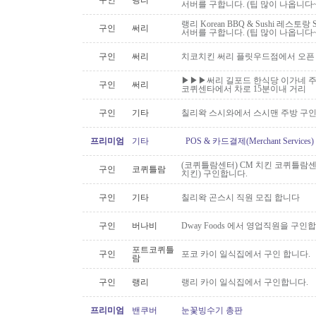
구인
랭리
서버를 구합니다. (팁 많이 나옵니다~
랭리 Korean BBQ & Sushi 레스토
구인
써리
서버를 구합니다. (팁 많이 나옵니다~
구인
써리
치코치킨 써리 플릿우드점에서 오픈
▶▶▶써리 길포드 한식당 이가네 주
구인
써리
코퀴센타에서 차로 15분이내 거리
구인
기타
칠리왁 스시와에서 스시맨 주방 구
프리미엄
기타
POS & 카드결제(Merchant Servic
(코퀴틀람센터) CM 치킨 코퀴틀람
구인
코퀴틀람
치킨) 구인합니다.
구인
기타
칠리왁 곤스시 직원 모집 합니다
구인
버나비
Dway Foods 에서 영업직원을 구인
포트코퀴틀
구인
포코 카이 일식집에서 구인 합니다.
람
구인
랭리
랭리 카이 일식집에서 구인합니다.
프리미엄
밴쿠버
눈꽃빙수기 총판