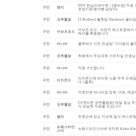
HNS 한남슈퍼마켓ㅣ[랭리점] 직원 
구인
랭리
운영지원/붕어빵 담당자)
구인
코퀴틀람
[T-Brothers] 물류팀 Warehouse 
아보츠 포드 - 브런치 레스토랑에서 주
구인
아보츠포드
워셔를 확충합니다.
구인
버나비
블루버드 이민 컨설팅! 기다림의 불
구인
코퀴틀람
학원에서 주요과목 가르치실 선생님
구인
버나비
직원 구인합니다
리치몬드에 위치한 식품 무역 도매
구인
리치몬드
다. (물류)
구인
버나비
마켓리본 버나비점 정육, 야채, 매장
[마켓리본 코퀴틀람점] 매일 점심 무료 
구인
코퀴틀람
서 성실한 직원을 모십니다.
구인
델타
트왓슨에 있는 카모메 일식 레스토랑
뉴웨스터민
구인
뉴웨스트민스터에 위치한 Kioku Kitche
스터