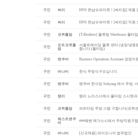
구인
써리
HNS 한남슈퍼마켓ㅣ[써리점] 제품 
구인
써리
HNS 한남슈퍼마켓ㅣ[써리점] 직원 
구인
코퀴틀람
[T-Brothers] 물류팀 Warehouse 
포트코퀴틀
서울트레이딩 물류 센타 (냉장/냉동팀
구인
람
합니다 (풀타임)
구인
밴쿠버
Business Operations Assista
구인
버나비
한식 주방식구모십니다.
구인
밴쿠버
밴쿠버 한식당 Sohyang 애서 주방,
구인
랭리
랭리 노리스시에서 풀타임 스시맨과
구인
코퀴틀람
파트타임 주방 스텝 구합니다(코퀴센
웨스트밴쿠
구인
###웨밴 메가스시에서 주방직원구합
버
구인
버나비
[신규채용] 파이오니어 법무법인