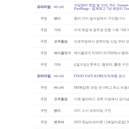
식당장비 셋업 및 수리, No1. Suzu
프리미엄
버나비
PureRange - 업계최고 7년 워런티 Tr
구인
랭리
랭리 카이 일식집에서 구인합니다.
구인
기타
미국 취업 & 영주권 진행 기회 / EB
구인
코퀴틀람
프로무빙에서 경력자및 신입 무버 
구인
메이플릿지
메이플릿지 HAKO SUSHI에서 템
구인
기타
((일식당)) 핫푸드, 템푸라, 롤맨 
프리미엄
버나비
FOOD SAFE KOREA/자격증 코스
구인
버나비
$$$복잡한 과정 건너뛰고 최소 비용
구인
코퀴틀람
이젠 필라테스 코퀴 지점에서 강사
구인
랭리
AFC 스시 파트타임 구인
구인
밴쿠버
HNS 한남슈퍼마켓ㅣ[예일타운점] 