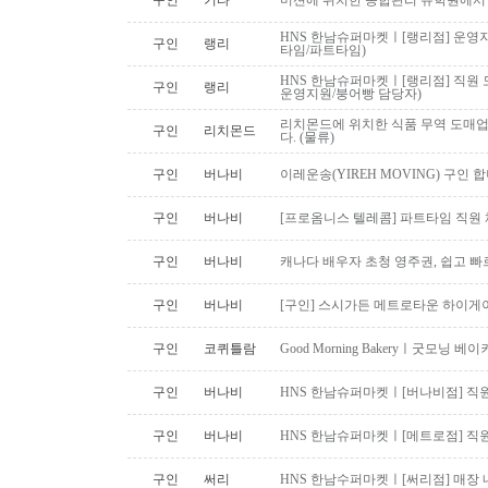
구인
기타
미션에 위치한 종합관리 유학원에서
HNS 한남슈퍼마켓ㅣ[랭리점] 운영지
구인
랭리
타임/파트타임)
HNS 한남슈퍼마켓ㅣ[랭리점] 직원 
구인
랭리
운영지원/붕어빵 담당자)
리치몬드에 위치한 식품 무역 도매
구인
리치몬드
다. (물류)
구인
버나비
이레운송(YIREH MOVING) 구인 
구인
버나비
[프로옴니스 텔레콤] 파트타임 직원
구인
버나비
캐나다 배우자 초청 영주권, 쉽고 빠
구인
버나비
[구인] 스시가든 메트로타운 하이게
구인
코퀴틀람
Good Morning Bakeryㅣ굿모닝
구인
버나비
HNS 한남슈퍼마켓ㅣ[버나비점] 직원
구인
버나비
HNS 한남슈퍼마켓ㅣ[메트로점] 직원
구인
써리
HNS 한남수퍼마켓ㅣ[써리점] 매장 