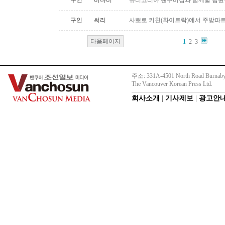
구인
버나비
뷰티코리아 밴쿠버점과 함께할 팀원
구인
써리
사뽀로 키친(화이트락)에서 주방파트
다음페이지
1
2
3
주소: 331A-4501 North Road Burnaby
The Vancouver Korean Press Ltd.
회사소개
|
기사제보
|
광고안