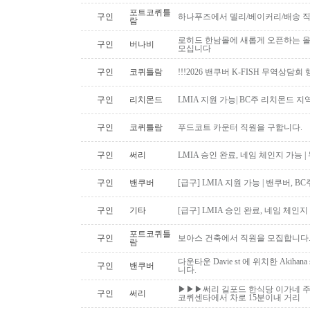
포트코퀴틀
구인
하나푸즈에서 델리/베이커리/배송 
람
로히드 한남몰에 새롭게 오픈하는 올
구인
버나비
모십니다
구인
코퀴틀람
!!!2026 밴쿠버 K-FISH 무역상담회
구인
리치몬드
LMIA 지원 가능| BC주 리치몬드 
구인
코퀴틀람
푸드코트 카운터 직원을 구합니다.
구인
써리
LMIA 승인 완료, 네임 체인지 가능 |
구인
밴쿠버
[급구] LMIA 지원 가능 | 밴쿠버, 
구인
기타
[급구] LMIA 승인 완료, 네임 체인지 
포트코퀴틀
구인
보아스 건축에서 직원을 모집합니다
람
다운타운 Davie st 에 위치한 Akiha
구인
밴쿠버
니다.
▶▶▶써리 길포드 한식당 이가네 주
구인
써리
코퀴센타에서 차로 15분이내 거리