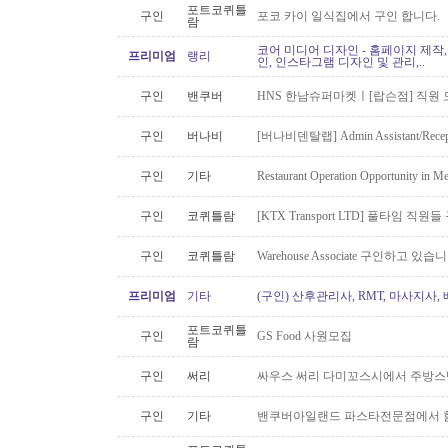
포트코퀴틀
구인
포코 카이 일식집에서 구인 합니다.
람
코어 미디어 디자인 - 홈페이지 제작,
프리미엄
랭리
인, 인스타그램 디자인 및 관리,..
구인
밴쿠버
HNS 한남슈퍼마켓ㅣ[랍슨점] 직원 모
구인
버나비
[버나비덴탈랩] Admin Assistant/Recept
구인
기타
Restaurant Operation Opportunity in M
구인
코퀴틀람
[KTX Transport LTD] 풀타임 
구인
코퀴틀람
Warehouse Associate 구인하고 있습
프리미엄
기타
(구인) 산후관리사, RMT, 마사지사
포트코퀴틀
구인
GS Food 사원모집
람
구인
써리
싸우스 써리 다미꼬스시에서 주방스
구인
기타
밴쿠버아일랜드 파스타전문점에서 함