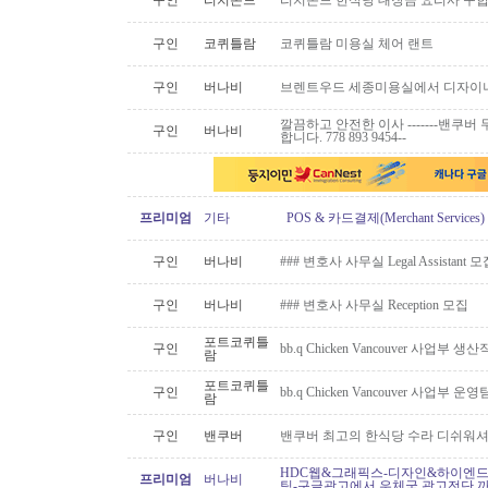
구인
리치몬드
리치몬드 한식당 대장금 요리사 구
구인
코퀴틀람
코퀴틀람 미용실 체어 랜트
구인
버나비
브렌트우드 세종미용실에서 디자이너
깔끔하고 안전한 이사 -------밴쿠버 무
구인
버나비
합니다. 778 893 9454--
프리미엄
기타
POS & 카드결제(Merchant Servic
구인
버나비
### 변호사 사무실 Legal Assistant 
구인
버나비
### 변호사 사무실 Reception 모집
포트코퀴틀
구인
bb.q Chicken Vancouver 사업부
람
포트코퀴틀
구인
bb.q Chicken Vancouver 사업부
람
구인
밴쿠버
밴쿠버 최고의 한식당 수라 디쉬워셔
HDC웹&그래픽스-디자인&하이엔드 
프리미엄
버나비
팅-구글광고에서 우체국 광고전단 