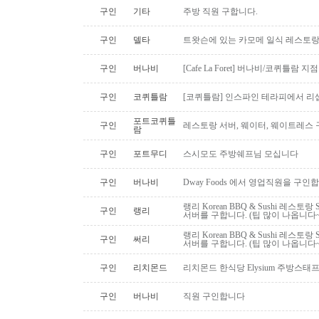
구인
기타
주방 직원 구합니다.
구인
델타
트왓슨에 있는 카모메 일식 레스토랑
구인
버나비
[Cafe La Foret] 버나비/코퀴틀람 
구인
코퀴틀람
[코퀴틀람] 인스파인 테라피에서 리
포트코퀴틀
구인
레스토랑 서버, 웨이터, 웨이트레스
람
구인
포트무디
스시모도 주방쉐프님 모십니다
구인
버나비
Dway Foods 에서 영업직원을 구인
랭리 Korean BBQ & Sushi 레스토
구인
랭리
서버를 구합니다. (팁 많이 나옵니다~
랭리 Korean BBQ & Sushi 레스토
구인
써리
서버를 구합니다. (팁 많이 나옵니다~
구인
리치몬드
리치몬드 한식당 Elysium 주방스태
구인
버나비
직원 구인합니다