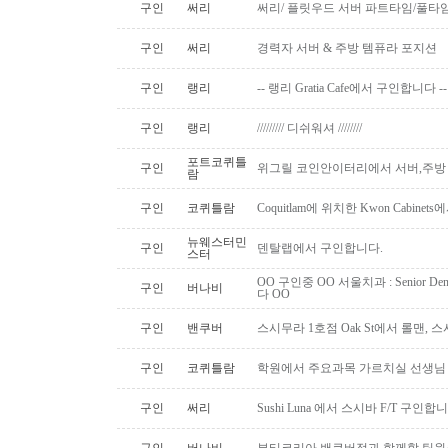
구인
써리
써리/ 플릿우드 서버 파트타임/풀타
구인
써리
경력자 서버 & 주방 템퓨라 포지션
구인
랭리
-- 랭리 Gratia Cafe에서 구인합니다 --
구인
랭리
///////// 디쉬워셔 ////////
포트코퀴틀
구인
위그릴 코인안이터리에서 서버,주방
람
구인
코퀴틀람
Coquitlam에 위치한 Kwon Cabi
뉴웨스터민
구인
덴탈랩에서 구인합니다.
스터
OO 구인중 OO 서울치과 : Senior Den
구인
버나비
다 OO
구인
밴쿠버
스시무라 1호점 Oak St에서 롤맨, 
구인
코퀴틀람
학원에서 주요과목 가르치실 선생님
구인
써리
Sushi Luna 에서 스시바 F/T 구인합