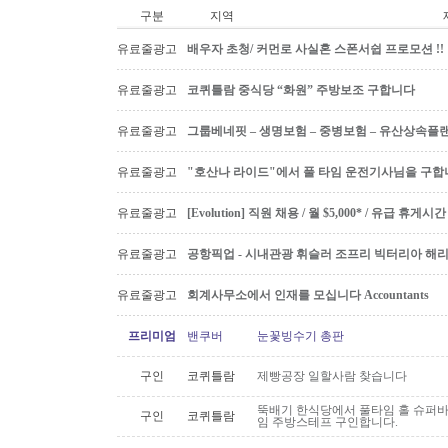
구분
지역
유료줄광고
배우자 초청/ 커먼로 사실혼 스폰서쉽 프로모션 !!
유료줄광고
코퀴틀람 중식당 “화원” 주방보조 구합니다
유료줄광고
그룹베네핏 – 생명보험 – 중병보험 – 유산상속플
유료줄광고
"호산나 라이드"에서 풀 타임 운전기사님을 구합
유료줄광고
[Evolution] 직원 채용 / 월 $5,000* / 유급 휴
유료줄광고
공항픽업 - 시내관광 휘슬러 조프리 빅터리아 해리슨온
유료줄광고
회계사무소에서 인재를 모십니다 Accountants
프리미엄
밴쿠버
눈꽃빙수기 총판
구인
코퀴틀람
제빵공장 일할사람 찾습니다
뚝배기 한식당에서 풀타임 홀 슈퍼
구인
코퀴틀람
임 주방스테프 구인합니다.