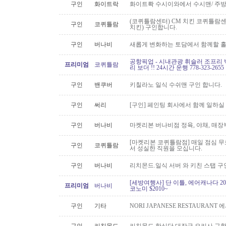
구인
화이트락
화이트롹 수시이와에서 수시맨/ 주방
(코퀴틀람센터) CM 치킨 코퀴틀람
구인
코퀴틀람
치킨) 구인합니다.
구인
버나비
새롭게 변화하는 토담에서 함께할 홀
공항픽업 - 시내관광 휘슬러 조프리 
프리미엄
코퀴틀람
리 보더 !! 24시간 운행 778-323-2655
구인
밴쿠버
키칠라노 일식 수쉬맨 구인 합니다.
구인
써리
[구인] 페인팅 회사에서 함께 일하실
구인
버나비
마켓리본 버나비점 정육, 야채, 매장
[마켓리본 코퀴틀람점] 매일 점심 무료 
구인
코퀴틀람
서 성실한 직원을 모십니다.
구인
버나비
리치몬드.일식 서버 와 키친 스탭 구
[세방여행사] 단 이틀, 에어캐나다 20
프리미엄
버나비
코노미 $2010~
구인
기타
NORI JAPANESE RESTAURAN