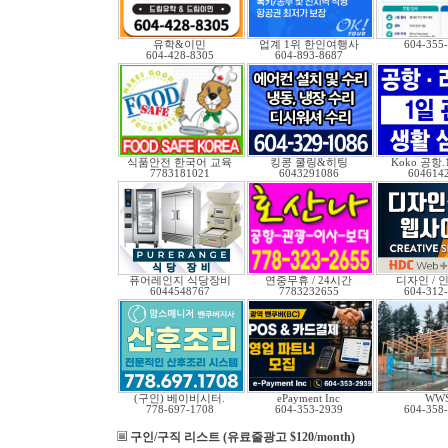
유학&이민
업계 1위 한인여행사
604-355
604-428-8305
604-893-8687
식품안전 한국어 교육
킹콩 쿨링&히팅
Koko 공항
7783181021
6043291086
604614
퓨어레인지 식당장비
연중무휴 / 24시간
디자인 / 인
6044548767
7783232655
604-312
(구인) 베이비시터.
ePayment Inc
WW
778-697-1708
604-353-2939
604-358
구인/구직 리스트 (유료줄광고 $120/month)