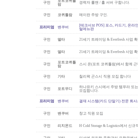
포트코퀴틀
구인
경력자 롤맨 / 홀 서버 구합니다.
람
구인
코퀴틀람
메이란 주방 구인.
[테크서브 POS] 포스, 카드기, 온라
프리미엄
밴쿠버
털메뉴판
구인
델타
21세기 트레이딩 & Everfresh 사
구인
델타
21세기 트레이딩 & Everfresh 사
포트코퀴틀
구인
스시 온(포트 코퀴틀람)에서 함께 
람
구인
기타
칠리왁 곤스시 직원 모집 합니다
하나유키 스시에서 주방 템푸라 또는 핫
구인
포트무디
모집합니다.
프리미엄
밴쿠버
결재 시스템(카드 단말기) 전문 회사
구인
밴쿠버
창고 직원 모집
구인
리치몬드
H Cold Storage & Logistics에