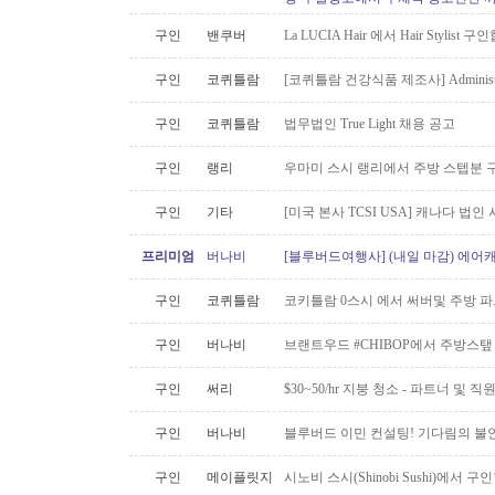
구인
밴쿠버
La LUCIA Hair 에서 Hair Stylist 
구인
코퀴틀람
[코퀴틀람 건강식품 제조사] Administrato
구인
코퀴틀람
법무법인 True Light 채용 공고
구인
랭리
우마미 스시 랭리에서 주방 스텝분 
구인
기타
[미국 본사 TCSI USA] 캐나다 법
프리미엄
버나비
[블루버드여행사] (내일 마감) 에어캐
구인
코퀴틀람
코키틀람 0스시 에서 써버및 주방 
구인
버나비
브랜트우드 #CHIBOP에서 주방스탶
구인
써리
$30~50/hr 지붕 청소 - 파트너 및 직
구인
버나비
블루버드 이민 컨설팅! 기다림의 불
구인
메이플릿지
시노비 스시(Shinobi Sushi)에서 구