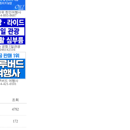
 1위 한인여행사
04-893-8687
o 공항.1일관광
046142516
루버드 여행사
04-421-0101
조회
4792
172