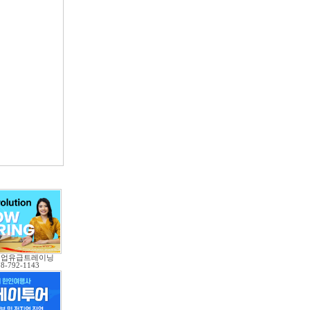
직업유급트레이닝
78-792-1143