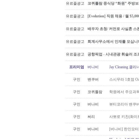
유료줄광고
코퀴틀람 중식당 “화원” 주방
유료줄광고
[Evolution] 직원 채용 / 월 $
유료줄광고
배우자 초청/ 커먼로 사실혼 스폰
유료줄광고
회계사무소에서 인재를 모십니다 Ac
유료줄광고
공항픽업 - 시내관광 휘슬러 조프
프리미엄
버나비
Jay Cleaning
구인
밴쿠버
스시무라 1호점 Oa
구인
코퀴틀람
학원에서 주요과목
구인
버나비
뷰티코리아 밴쿠버
구인
써리
사뽀로 키친(화이
구인
버나비
[버나비] 한인모터스