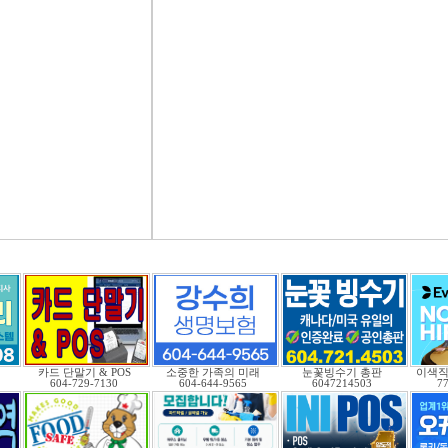
.
카드 단말기 & POS
소중한 가족의 미래
눈꽃빙수기 총판
이색
604-729-7130
604-644-9565
6047214503
7