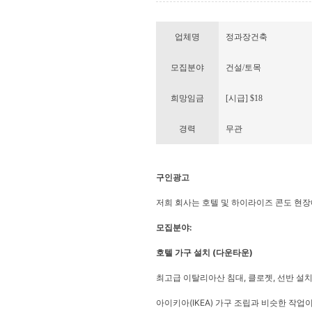
업체명
정과장건축
모집분야
건설/토목
희망임금
[시급] $18
경력
무관
구인광고
저희 회사는 호텔 및 하이라이즈 콘도 현장
모집분야:
호텔 가구 설치 (다운타운)
최고급 이탈리아산 침대, 클로젯, 선반 설
아이키아(IKEA) 가구 조립과 비슷한 작업