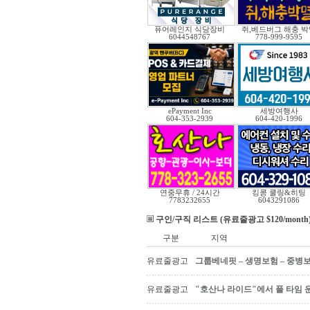
퓨어레인지 식당장비
쥐,베드버그 해충 박
6044548767
778-999-9595
ePayment Inc
세방여행사
604-353-2939
604-420-1996
연중무휴 / 24시간
킹콩 쿨링&히팅
7783232655
6043291086
구인/구직 리스트 (유료줄광고 $120/month
구분
지역
유료줄광고
그룹베네핏 – 생명보험 – 중병
유료줄광고
"호산나 라이드"에서 풀 타임 