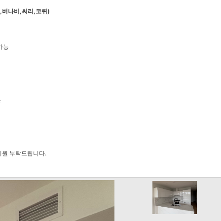
,버나비,써리,코퀴)
가능
분
지원 부탁드립니다.