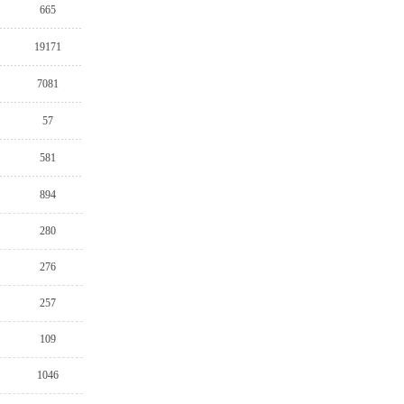
665
19171
7081
57
581
894
280
276
257
109
1046