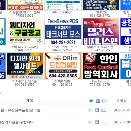
멸
식품안전 한국어 교육
604-355-6828
INI POS
업계
7783181021
604-628-8772
6
코어 미디어 디자인
포스*카드*키오스크
텔러스 비지니스맨
Kok
778-838-9713
604-297-2021
236-427-3985
6
디자인 / 인쇄 / 웹
유학&이민
Pest Control
블
604-312-1555
604-428-8305
778-951-0270
6
)
제목
등록일
보험 – 유산상속플랜(모바일)
2022-08-15
운전기사님을 구합니다.
2026-07-28