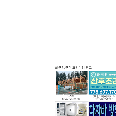
구인/구직 프리미엄 광고
WWS
(구인) 베이비시터
604-358-2990
778-697-1708